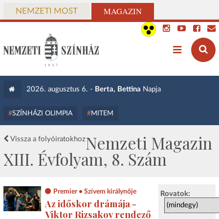
MAGAZIN
NEMZETI MOST
2026. augusztus 6. -
Berta, Bettina
Napja
SZÍNHÁZI OLIMPIA
MITEM
Nemzeti Magazin
Vissza a folyóiratokhoz
XIII. Évfolyam, 8. Szám
Premier • Szívem királynője
Rovatok:
Az időskor drámája -
Viktor Rizsakov rendező