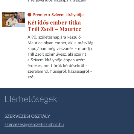
a férjével idős házaspárt játszani?
Premier • Szívem királynője
Két idős ember titka -
Trill Zsolt – Maurice
A 90. születésnapjára készülő
Maurice olyan ember, aki a másvilág
kapujában még visszanéz – mondja
Trill Zsolt színművész, aki szerint
a Szívem királynője éppen azért
érdekes, mert örök kérdésekről –
szerelemről, hűségről, házasságról –
szól.
Elérhetőségek
SZERVEZÉSI OSZTÁLY
szervezes@nemzetiszinhaz.hu