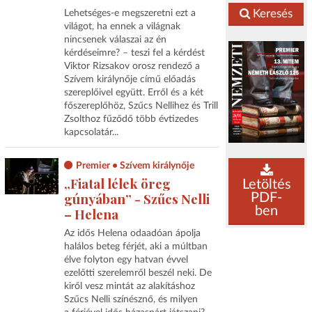
Keresés
Lehetséges-e megszeretni ezt a
világot, ha ennek a világnak
nincsenek válaszai az én
kérdéseimre? – teszi fel a kérdést
Viktor Rizsakov orosz rendező a
Szívem királynője című előadás
szereplőivel együtt. Erről és a két
főszereplőhöz, Szűcs Nellihez és Trill
Zsolthoz fűződő több évtizedes
kapcsolatár...
Premier • Szívem királynője
„Fiatal lélek öreg
Letöltés
gúnyában” - Szűcs Nelli
PDF-
ben
– Helena
Az idős Helena odaadóan ápolja
halálos beteg férjét, aki a múltban
élve folyton egy hatvan évvel
ezelőtti szerelemről beszél neki. De
kiről vesz mintát az alakításhoz
Szűcs Nelli színésznő, és milyen