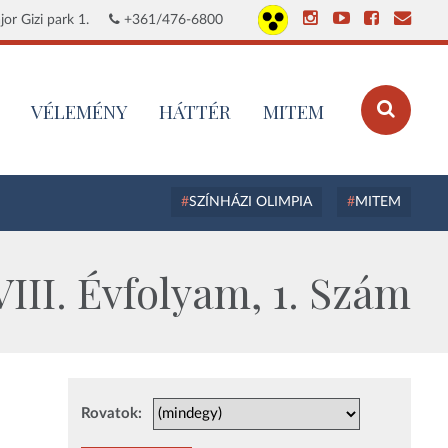
or Gizi park 1.
+361/476-6800
VÉLEMÉNY
HÁTTÉR
MITEM
SZÍNHÁZI OLIMPIA
MITEM
III. Évfolyam, 1. Szám
Rovatok: