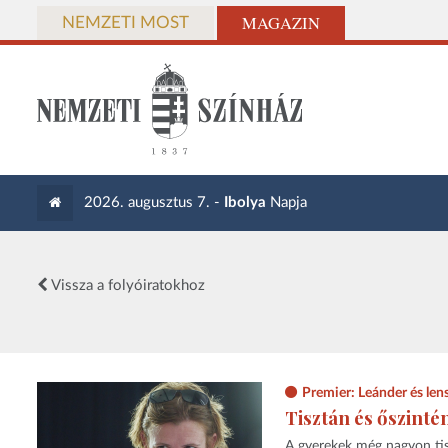
MAGAZIN
NEMZETI MOST
2026. augusztus 7. -
Ibolya
Napja
Vissza a folyóiratokhoz
Premier: Leánder és len
Tisztán és őszint
A gyerekek még nagyon tiszt