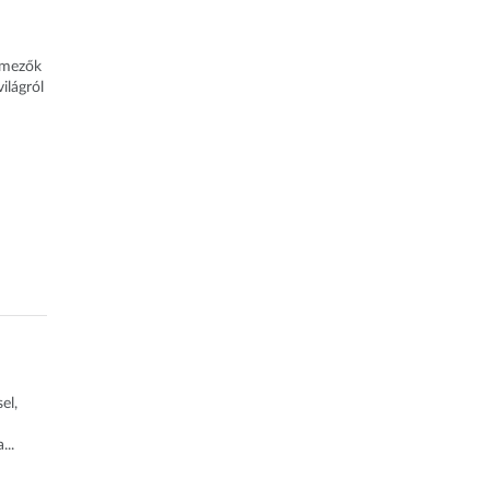
ó mezők
ilágról
el,
...