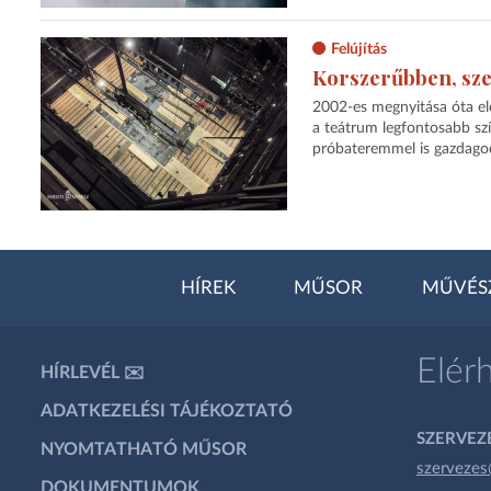
Felújítás
Korszerűbben, sze
2002-es megnyitása óta el
a teátrum legfontosabb szí
próbateremmel is gazdagod
HÍREK
MŰSOR
MŰVÉS
Elér
HÍRLEVÉL ✉️
ADATKEZELÉSI TÁJÉKOZTATÓ
SZERVEZÉ
NYOMTATHATÓ MŰSOR
szervezes
DOKUMENTUMOK