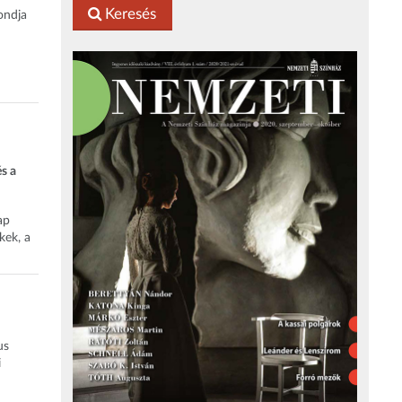
Keresés
ondja
s a
ap
kek, a
us
i