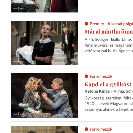
Premier - A kassai polg
Márai mintha önma
A közösségért kiálló János
férje művészi és magánembe
vetélytárssal is. Az Ágnest
Forró mezők
Kapd el a gyilkost,
Katona Kinga – Vilma, Sc
Gyilkosság, szerelem, félt
1920-as évek Magyarországa
asszonya, akinek a férjét m
Forró mezők