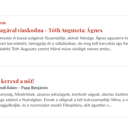
árok
gával viaskodna - Tóth Auguszta: Ágnes
 mester A kassai polgárok főszereplője, akinek felesége, Ágnes egyszerre k
ri becsületért, támogatja őt a vállalásában, de meg kell harcolnia egy fia
 alakító Tóth Auguszta szerint Márai műve rávilágít nemes embe...
 keresd a nőt!
hnell Ádám – Papp Benjámin
ékenység, félreértések, zavaros pénzügyek, tomboló vágyak, alantas ösztön
 valahol a Nyírségben. Ennek a világnak a két kulcsszereplője Vilma, a v
eggyilkolják, és a nyomozást vezető Főkapitány, akit egyetlen v...