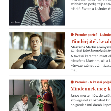
színházban pedig teljes sz
Márkó Eszter, a Leánder é
Premier portré - Leánde
Tündérjáték kezd
Mészáros Martin a kényszer
színészi játék komolyságár
A tavaszi karantén miatt e
Mészáros Martinra, aki a 
kényszerszünet után lázasa
me...
Premier - A kassai polg
Mindennek meg kell
János mester hős, de saját
szövegeinél az okozhat kihí
polgárok című darab kapcsá