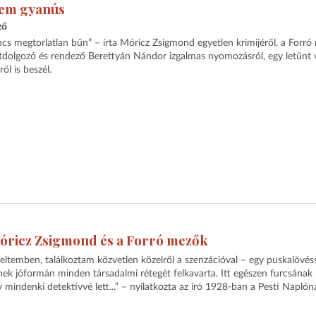
 nem gyanús
ző
cs megtorlatlan bűn” – írta Móricz Zsigmond egyetlen krimijéről, a Forr
tdolgozó és rendező Berettyán Nándor izgalmas nyomozásról, egy letűnt v
ől is beszél.
óricz Zsigmond és a Forró mezők
temben, találkoztam közvetlen közelről a szenzációval – egy puskalövéss
ek jóformán minden társadalmi rétegét felkavarta. Itt egészen furcsának
mindenki detektívvé lett...” – nyilatkozta az író 1928-ban a Pesti Naplóna