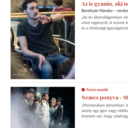
Az is gyanús, aki
Berettyán Nándor – rende
„Az én álomvilágomban nin
című regényről. A művet á
és a közösségi igazságérzetr
Forró mezők
Nemes ponyva - M
„Mostanában jártomban, kel
amely egy igen nagy vidékn
éreztem azt, hogy valahogy 