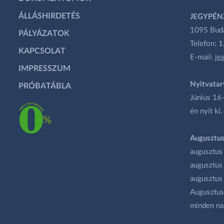
ÁLLÁSHIRDETÉS
JEGYPÉN
1095 Budap
PÁLYÁZATOK
Telefon: 
KAPCSOLAT
E-mail:
je
IMPRESSZUM
Nyitvatar
PRÓBATÁBLA
Június 16-
én nyit ki.
Augusztus
augusztus
augusztus
augusztus
Augusztus 
minden na