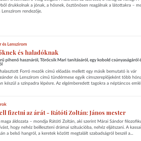
ívből drukkolnak a jónak, a hősnek, ösztönösen reagálnak a látottakra – m
s Lenszirom rendezője.
r és Lenszirom
őknek és haladóknak
ű pihenő hasznáról, Törőcsik Mari tanításáról, egy kobold csúnyaságáról é
ól
lhalasztott Forró mezők című előadás mellett egy másik bemutató is vár
Leánder és Lenszirom című tündérmese egyik címszereplőjeként több hón
n készül a színpadra lépésre. Az elgémberedett tagokra a néptáncos emlé
árok
 fizetni az árát - Rátóti Zoltán: János mester
 maga áldozata – mondja Rátóti Zoltán, aki szerint Márai Sándor filozofik
vást, hogy nehéz beilleszteni drámai szituációba, nehéz eljátszani. A kassa
n a belső hangról, a keretek között megtalált szabadságról beszél a...