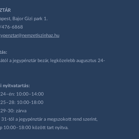
ZTÁR
est, Bajor Gizi park 1.
1/476-6868
gypenztar@nemzetiszinhaz.hu
tás:
ától a jegypénztár bezár, legközelebb augusztus 24-
i nyitvatartás:
 24–én: 10:00–14:00
 25–28: 10:00-18:00
 29-30: zárva
31-től a jegypénztár a megszokott rend szerint,
p 10:00–18:00 között tart nyitva.