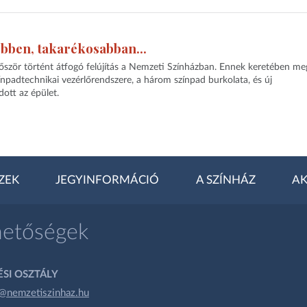
bben, takarékosabban...
őször történt átfogó felújítás a Nemzeti Színházban. Ennek keretében me
npadtechnikai vezérlőrendszere, a három színpad burkolata, és új
ott az épület.
ZEK
JEGYINFORMÁCIÓ
A SZÍNHÁZ
AK
hetőségek
SI OSZTÁLY
@nemzetiszinhaz.hu