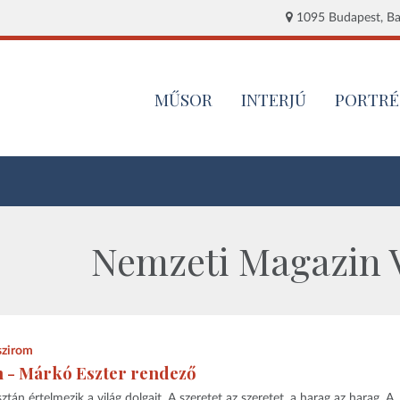
1095 Budapest, Baj
MŰSOR
INTERJÚ
PORTRÉ
Nemzeti Magazin V
szirom
én - Márkó Eszter rendező
án értelmezik a világ dolgait. A szeretet az szeretet, a harag az harag. A