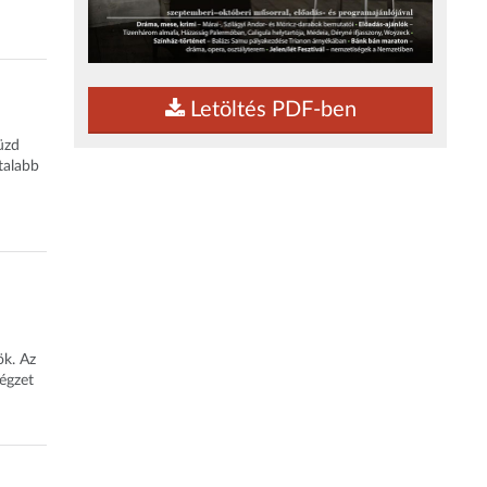
Letöltés PDF-ben
üzd
talabb
ök. Az
égzet