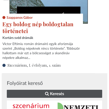
Szappanos Gábor
Egy boldog nép boldogtalan
történetei
Kortárs svéd drámák
Victor Eftimiu román drámaíró egyik aforizmája
szerint „Boldog népeknek nincs története”. Többször
hallottam már ezt a bölcsességet a skandináv
népekre alkalmaz...
Szcenárium, I. évfolyam, 1. szám
Folyóirat kereső
Keresés