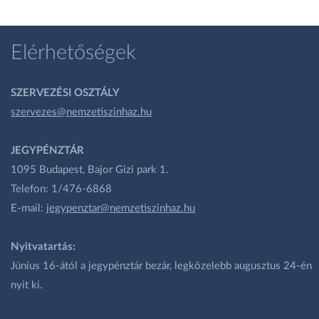
Elérhetőségek
SZERVEZÉSI OSZTÁLY
szervezes@nemzetiszinhaz.hu
JEGYPÉNZTÁR
1095 Budapest, Bajor Gizi park 1.
Telefon: 1/476-6868
E-mail:
jegypenztar@nemzetiszinhaz.hu
Nyitvatartás:
Június 16-ától a jegypénztár bezár, legközelebb augusztus 24-én
nyit ki.