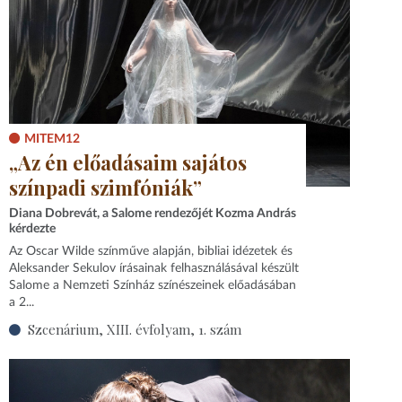
MITEM12
„Az én előadásaim sajátos
színpadi szimfóniák”
Diana Dobrevát, a Salome rendezőjét Kozma András
kérdezte
Az Oscar Wilde színműve alapján, bibliai idézetek és
Aleksander Sekulov írásainak felhasználásával készült
Salome a Nemzeti Színház színészeinek előadásában
a 2...
Szcenárium, XIII. évfolyam, 1. szám