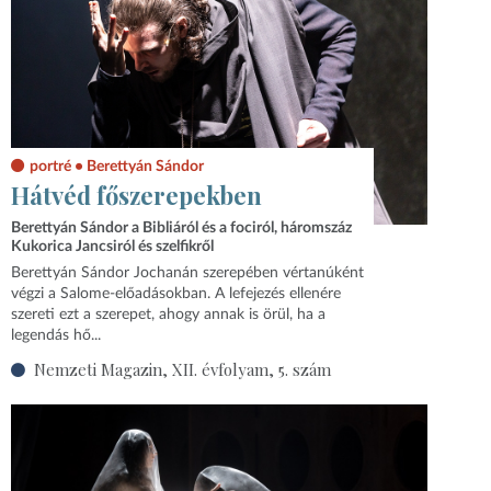
portré • Berettyán Sándor
Hátvéd főszerepekben
Berettyán Sándor a Bibliáról és a fociról, háromszáz
Kukorica Jancsiról és szelfikről
Berettyán Sándor Jochanán szerepében vértanúként
végzi a Salome-előadásokban. A lefejezés ellenére
szereti ezt a szerepet, ahogy annak is örül, ha a
legendás hő...
Nemzeti Magazin, XII. évfolyam, 5. szám