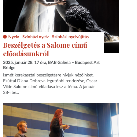
Nyelv - Színházi nyelv - Színházi nyelvújítás
Beszélgetés a Salome című
előadásunkról
2025. január 28. 17 óra, BAB Galéria – Budapest Art
Bridge
Ismét kerekasztal beszélgetésre hívjuk nézőinket.
Ezúttal Diana Dobreva legutóbbi rendezése, Oscar
Vilde Salome címú előadása lesz a téma. A január
28-i be...