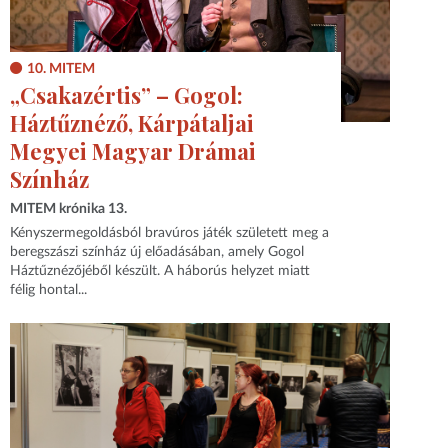
10. MITEM
„Csakazértis” – Gogol:
Háztűznéző, Kárpátaljai
Megyei Magyar Drámai
Színház
MITEM krónika 13.
Kényszermegoldásból bravúros játék született meg a
beregszászi színház új előadásában, amely Gogol
Háztűznézőjéből készült. A háborús helyzet miatt
félig hontal...