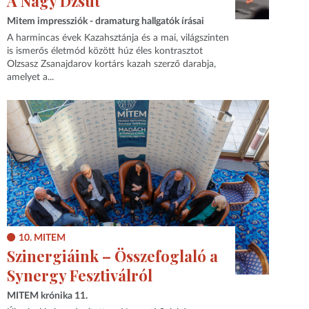
A Nagy Dzsut
Mitem impressziók - dramaturg hallgatók írásai
A harmincas évek Kazahsztánja és a mai, világszinten
is ismerős életmód között húz éles kontrasztot
Olzsasz Zsanajdarov kortárs kazah szerző darabja,
amelyet a...
10. MITEM
Szinergiáink – Összefoglaló a
Synergy Fesztiválról
MITEM krónika 11.