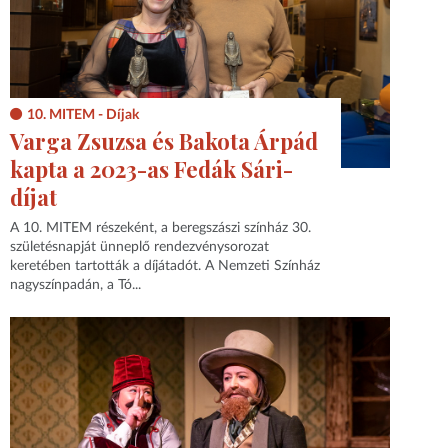
10. MITEM - Díjak
Varga Zsuzsa és Bakota Árpád
kapta a 2023-as Fedák Sári-
díjat
A 10. MITEM részeként, a beregszászi színház 30.
születésnapját ünneplő rendezvénysorozat
keretében tartották a díjátadót. A Nemzeti Színház
nagyszínpadán, a Tó...