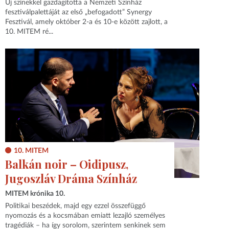
Új színekkel gazdagította a Nemzeti Színház
fesztiválpalettáját az első „befogadott” Synergy
Fesztivál, amely október 2-a és 10-e között zajlott, a
10. MITEM ré...
10. MITEM
Balkán noir – Oidipusz,
Jugoszláv Dráma Színház
MITEM krónika 10.
Politikai beszédek, majd egy ezzel összefüggő
nyomozás és a kocsmában emiatt lezajló személyes
tragédiák – ha így sorolom, szerintem senkinek sem