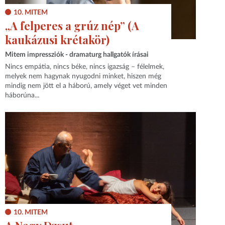
10. MITEM
„A felperes a grúz nép” (A
kaukázusi krétakör)
Mitem impressziók - dramaturg hallgatók írásai
Nincs empátia, nincs béke, nincs igazság – félelmek,
melyek nem hagynak nyugodni minket, hiszen még
mindig nem jött el a háború, amely véget vet minden
háborúna...
10. MITEM