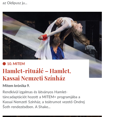
az Oidipusz ju...
10. MITEM
Hamlet-rituálé – Hamlet,
Kassai Nemzeti Színház
Mitem krónika 9.
Rendkívül izgalmas és látványos Hamlet-
táncadaptációt hozott a MITEM+ programjába a
Kassai Nemzeti Színház, a teátrumot vezető Ondrej
Šoth rendezésében. A Shake...