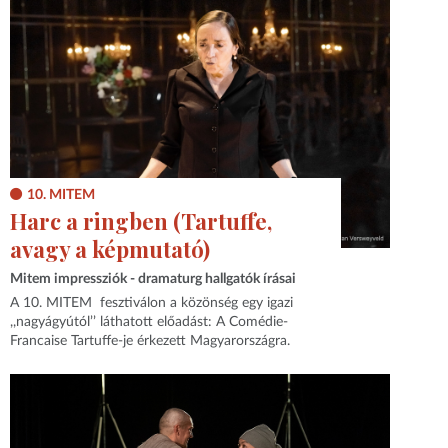
10. MITEM
Harc a ringben (Tartuffe,
avagy a képmutató)
Mitem impressziók - dramaturg hallgatók írásai
A 10. MITEM fesztiválon a közönség egy igazi
,,nagyágyútól’’ láthatott előadást: A Comédie-
Francaise Tartuffe-je érkezett Magyarországra.