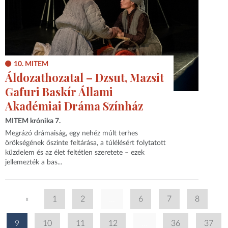
10. MITEM
Áldozathozatal – Dzsut, Mazsit
Gafuri Baskír Állami
Akadémiai Dráma Színház
MITEM krónika 7.
Megrázó drámaiság, egy nehéz múlt terhes
örökségének őszinte feltárása, a túlélésért folytatott
küzdelem és az élet feltétlen szeretete – ezek
jellemezték a bas...
«
1
2
...
6
7
8
9
10
11
12
...
36
37