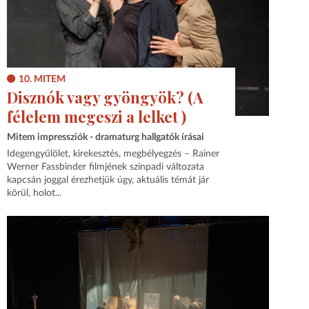
10. MITEM
Disznók vagy gyöngyök? (A
félelem megeszi a lelket )
Mitem impressziók - dramaturg hallgatók írásai
Idegengyűlölet, kirekesztés, megbélyegzés – Rainer
Werner Fassbinder filmjének színpadi változata
kapcsán joggal érezhetjük úgy, aktuális témát jár
körül, holot...