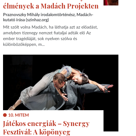
élmények a Madách Projekten
Praznovszky Mihály irodalomtörténész, Madách-
kutató írása (szinhaz.org)
Mit szólt volna Madách, ha láthatja azt az előadást,
amelyben tizenegy nemzet fiataljai adták elő Az
ember tragédiáját, sok nyelven szólva és
különbözőképpen, m...
10. MITEM
Játékos energiák – Synergy
Fesztivál: A köpönyeg