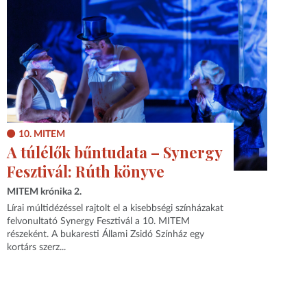
10. MITEM
A túlélők bűntudata – Synergy
Fesztivál: Rúth könyve
MITEM krónika 2.
Lírai múltidézéssel rajtolt el a kisebbségi színházakat
felvonultató Synergy Fesztivál a 10. MITEM
részeként. A bukaresti Állami Zsidó Színház egy
kortárs szerz...