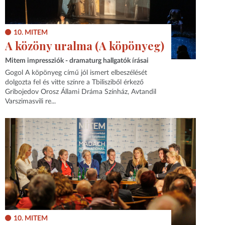
10. MITEM
A közöny uralma (A köpönyeg)
Mitem impressziók - dramaturg hallgatók írásai
Gogol A köpönyeg című jól ismert elbeszélését
dolgozta fel és vitte színre a Tbilisziből érkező
Gribojedov Orosz Állami Dráma Színház, Avtandil
Varszimasvili re...
10. MITEM