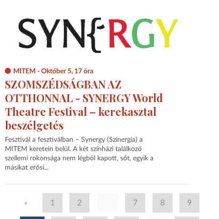
MITEM - Október 5, 17 óra
SZOMSZÉDSÁGBAN AZ
OTTHONNAL - SYNERGY World
Theatre Festival – kerekasztal
beszélgetés
Fesztivál a fesztiválban – Synergy (Szinergia) a
MITEM keretein belül. A két színházi találkozó
szellemi rokonsága nem légből kapott, sőt, egyik a
másikat erősí...
«
1
2
...
7
8
9