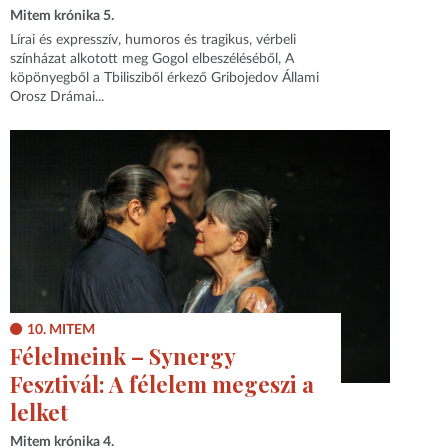
Mitem krónika 5.
Lírai és expresszív, humoros és tragikus, vérbeli
színházat alkotott meg Gogol elbeszéléséből, A
köpönyegből a Tbilisziből érkező Gribojedov Állami
Orosz Drámai...
10. MITEM
Félelmeink – Synergy
Fesztivál: A félelem megeszi a
lelket
Mitem krónika 4.