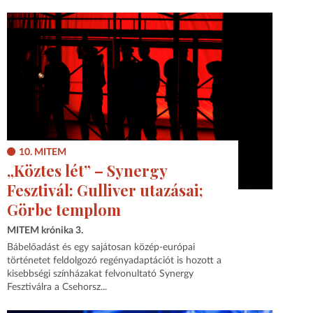
10. MITEM
„Köztes lét” – Synergy
Fesztivál: Gulliver utazásai;
Görbe templom
MITEM krónika 3.
Bábelőadást és egy sajátosan közép-európai
történetet feldolgozó regényadaptációt is hozott a
kisebbségi színházakat felvonultató Synergy
Fesztiválra a Csehorsz...