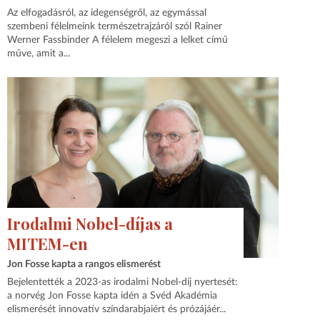
Az elfogadásról, az idegenségről, az egymással
szembeni félelmeink természetrajzáról szól Rainer
Werner Fassbinder A félelem megeszi a lelket című
műve, amit a...
Irodalmi Nobel-díjas a
MITEM-en
Jon Fosse kapta a rangos elismerést
Bejelentették a 2023-as irodalmi Nobel-díj nyertesét:
a norvég Jon Fosse kapta idén a Svéd Akadémia
elismerését innovatív színdarabjaiért és prózájáér...