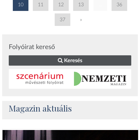
10
11
12
13
...
36
37
»
Folyóirat kereső
Keresés
Magazin aktuális