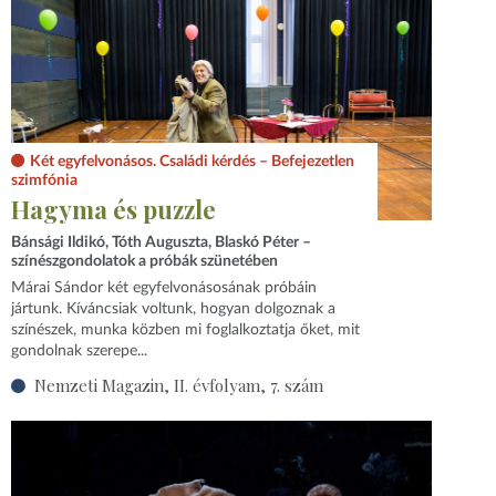
Két egyfelvonásos. Családi kérdés – Befejezetlen
szimfónia
Hagyma és puzzle
Bánsági Ildikó, Tóth Auguszta, Blaskó Péter –
színészgondolatok a próbák szünetében
Márai Sándor két egyfelvonásosának próbáin
jártunk. Kíváncsiak voltunk, hogyan dolgoznak a
színészek, munka közben mi foglalkoztatja őket, mit
gondolnak szerepe...
Nemzeti Magazin, II. évfolyam, 7. szám