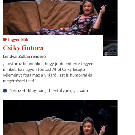
Ingyenélők
Csiky fintora
Lendvai Zoltán rendező
„…ostoroz bennünket, hogy jobb emberré tegyen
minket. Ez nagyon fontos! Ahol Csiky lesújtó
véleményt fogalmaz a világról, azt is humorral és
megértéssel teszi.”...
Nemzeti Magazin, II. évfolyam, 5. szám