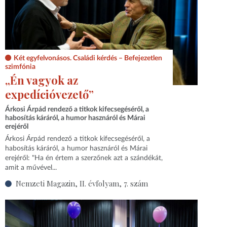
Két egyfelvonásos. Családi kérdés – Befejezetlen
szimfónia
„Én vagyok az
expedícióvezető”
Árkosi Árpád rendező a titkok kifecsegéséről, a
habosítás káráról, a humor hasznáról és Márai
erejéről
Árkosi Árpád rendező a titkok kifecsegéséről, a
habosítás káráról, a humor hasznáról és Márai
erejéről: "Ha én értem a szerzőnek azt a szándékát,
amit a művével...
Nemzeti Magazin, II. évfolyam, 7. szám