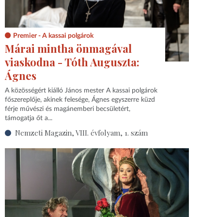
Premier - A kassai polgárok
Márai mintha önmagával
viaskodna - Tóth Auguszta:
Ágnes
A közösségért kiálló János mester A kassai polgárok
főszereplője, akinek felesége, Ágnes egyszerre küzd
férje művészi és magánemberi becsületért,
támogatja őt a...
Nemzeti Magazin, VIII. évfolyam, 1. szám