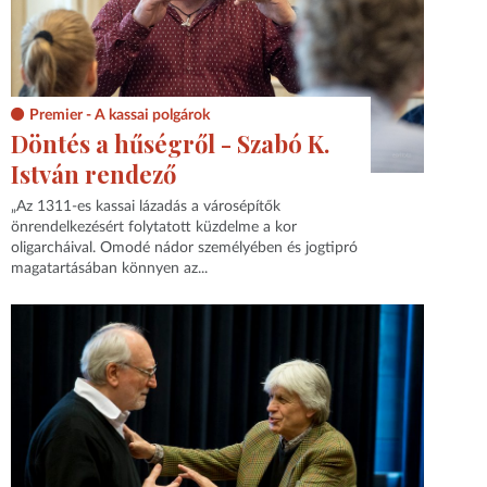
Premier - A kassai polgárok
Döntés a hűségről - Szabó K.
István rendező
„Az 1311-es kassai lázadás a városépítők
önrendelkezésért folytatott küzdelme a kor
oligarcháival. Omodé nádor személyében és jogtipró
magatartásában könnyen az...