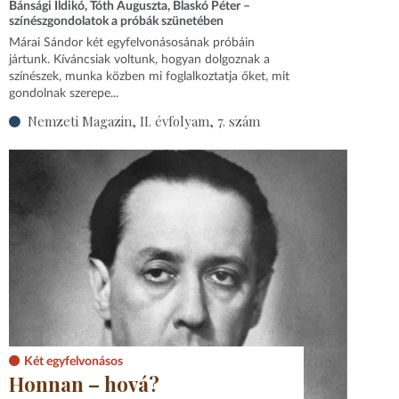
Bánsági Ildikó, Tóth Auguszta, Blaskó Péter –
színészgondolatok a próbák szünetében
Márai Sándor két egyfelvonásosának próbáin
jártunk. Kíváncsiak voltunk, hogyan dolgoznak a
színészek, munka közben mi foglalkoztatja őket, mit
gondolnak szerepe...
Nemzeti Magazin, II. évfolyam, 7. szám
Két egyfelvonásos
Honnan – hová?