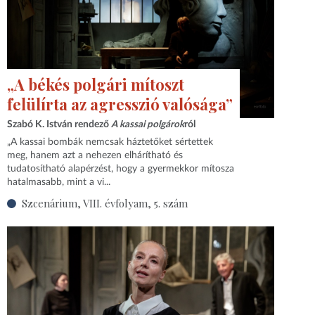
„A békés polgári mítoszt
felülírta az agresszió valósága”
Szabó K. István rendező
A kassai polgárok
ról
„A kassai bombák nemcsak háztetőket sértettek
meg, hanem azt a nehezen elhárítható és
tudatosítható alapérzést, hogy a gyermekkor mítosza
hatalmasabb, mint a vi...
Szcenárium, VIII. évfolyam, 5. szám