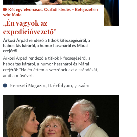
Két egyfelvonásos. Családi kérdés – Befejezetlen
szimfónia
„Én vagyok az
expedícióvezető”
Árkosi Árpád rendező a titkok kifecsegéséről, a
habosítás káráról, a humor hasznáról és Márai
erejéről
Árkosi Árpád rendező a titkok kifecsegéséről, a
habosítás káráról, a humor hasznáról és Márai
erejéről: "Ha én értem a szerzőnek azt a szándékát,
amit a művével...
Nemzeti Magazin, II. évfolyam, 7. szám