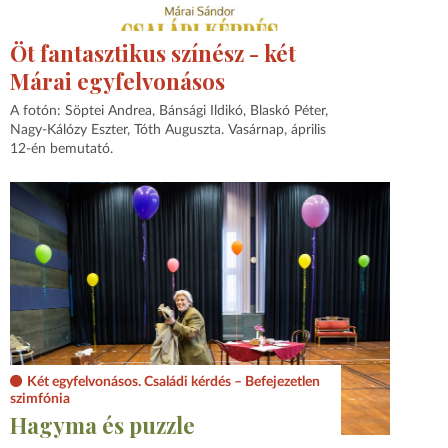
Öt fantasztikus színész - két
Márai egyfelvonásos
A fotón: Söptei Andrea, Bánsági Ildikó, Blaskó Péter,
Nagy-Kálózy Eszter, Tóth Auguszta. Vasárnap, április
12-én bemutató.
Két egyfelvonásos. Családi kérdés – Befejezetlen
szimfónia
Hagyma és puzzle