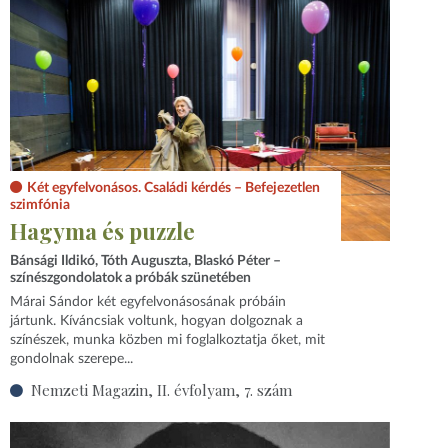
Két egyfelvonásos. Családi kérdés – Befejezetlen
szimfónia
Hagyma és puzzle
Bánsági Ildikó, Tóth Auguszta, Blaskó Péter –
színészgondolatok a próbák szünetében
Márai Sándor két egyfelvonásosának próbáin
jártunk. Kíváncsiak voltunk, hogyan dolgoznak a
színészek, munka közben mi foglalkoztatja őket, mit
gondolnak szerepe...
Nemzeti Magazin, II. évfolyam, 7. szám