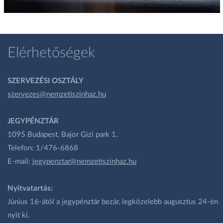
Elérhetőségek
SZERVEZÉSI OSZTÁLY
szervezes@nemzetiszinhaz.hu
JEGYPÉNZTÁR
1095 Budapest, Bajor Gizi park 1.
Telefon: 1/476-6868
E-mail:
jegypenztar@nemzetiszinhaz.hu
Nyitvatartás:
Június 16-ától a jegypénztár bezár, legközelebb augusztus 24-én
nyit ki.