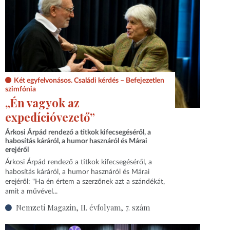
Két egyfelvonásos. Családi kérdés – Befejezetlen
szimfónia
„Én vagyok az
expedícióvezető”
Árkosi Árpád rendező a titkok kifecsegéséről, a
habosítás káráról, a humor hasznáról és Márai
erejéről
Árkosi Árpád rendező a titkok kifecsegéséről, a
habosítás káráról, a humor hasznáról és Márai
erejéről: "Ha én értem a szerzőnek azt a szándékát,
amit a művével...
Nemzeti Magazin, II. évfolyam, 7. szám