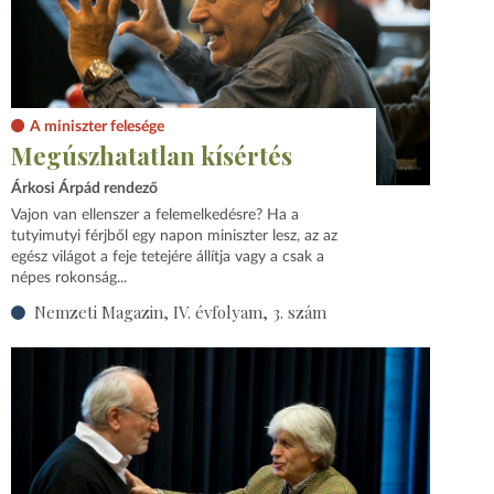
A miniszter felesége
Megúszhatatlan kísértés
Árkosi Árpád rendező
Vajon van ellenszer a felemelkedésre? Ha a
tutyimutyi férjből egy napon miniszter lesz, az az
egész világot a feje tetejére állítja vagy a csak a
népes rokonság...
Nemzeti Magazin, IV. évfolyam, 3. szám