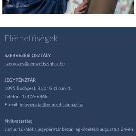
Elérhetőségek
SZERVEZÉSI OSZTÁLY
szervezes@nemzetiszinhaz.hu
JEGYPÉNZTÁR
1095 Budapest, Bajor Gizi park 1.
Telefon: 1/476-6868
E-mail:
jegypenztar@nemzetiszinhaz.hu
Nyitvatartás:
Június 16-ától a jegypénztár bezár, legközelebb augusztus 24-én