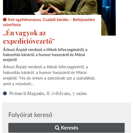
Két egyfelvonásos. Családi kérdés – Befejezetlen
szimfónia
„Én vagyok az
expedícióvezető”
Árkosi Árpád rendező a titkok kifecsegéséről, a
habosítás káráról, a humor hasznáról és Márai
erejéről
Árkosi Árpád rendező a titkok kifecsegéséről, a
habosítás káráról, a humor hasznáról és Márai
erejéről: "Ha én értem a szerzőnek azt a szándékát,
amit a művével...
Nemzeti Magazin, II. évfolyam, 7. szám
Folyóirat kereső
Keresés