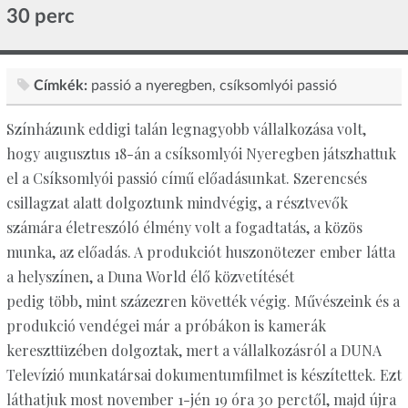
30 perc
Címkék:
passió a nyeregben
csíksomlyói passió
Színházunk eddigi talán legnagyobb vállalkozása volt,
hogy augusztus 18-án a csíksomlyói Nyeregben játszhattuk
el a Csíksomlyói passió című előadásunkat. Szerencsés
csillagzat alatt dolgoztunk mindvégig, a résztvevők
számára életreszóló élmény volt a fogadtatás, a közös
munka, az előadás. A produkciót huszonötezer ember látta
a helyszínen, a Duna World élő közvetítését
pedig több, mint százezren követték végig. Művészeink és a
produkció vendégei már a próbákon is kamerák
kereszttüzében dolgoztak, mert a vállalkozásról a DUNA
Televízió munkatársai dokumentumfilmet is készítettek. Ezt
láthatjuk most november 1-jén 19 óra 30 perctől, majd újra