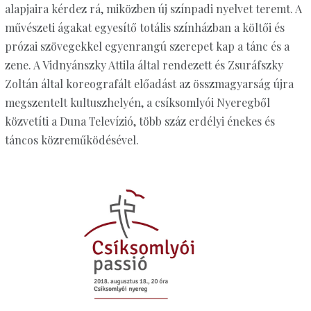
alapjaira kérdez rá, miközben új színpadi nyelvet teremt. A
művészeti ágakat egyesítő totális színházban a költői és
prózai szövegekkel egyenrangú szerepet kap a tánc és a
zene. A Vidnyánszky Attila által rendezett és Zsuráfszky
Zoltán által koreografált előadást az összmagyarság újra
megszentelt kultuszhelyén, a csíksomlyói Nyeregből
közvetíti a Duna Televízió, több száz erdélyi énekes és
táncos közreműködésével.