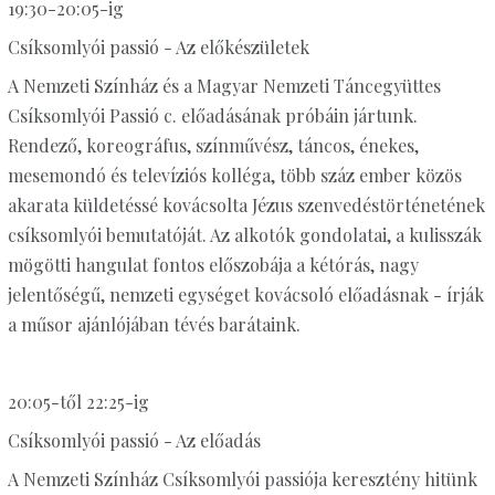
19:30-20:05-ig
Csíksomlyói passió - Az előkészületek
A Nemzeti Színház és a Magyar Nemzeti Táncegyüttes
Csíksomlyói Passió c. előadásának próbáin jártunk.
Rendező, koreográfus, színművész, táncos, énekes,
mesemondó és televíziós kolléga, több száz ember közös
akarata küldetéssé kovácsolta Jézus szenvedéstörténetének
csíksomlyói bemutatóját. Az alkotók gondolatai, a kulisszák
mögötti hangulat fontos előszobája a kétórás, nagy
jelentőségű, nemzeti egységet kovácsoló előadásnak - írják
a műsor ajánlójában tévés barátaink.
20:05-től 22:25-ig
Csíksomlyói passió - Az előadás
A Nemzeti Színház Csíksomlyói passiója keresztény hitünk