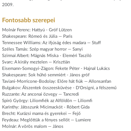
2009.
Fontosabb szerepei
Molnár Ferenc: Hattyú - Gróf Lützen
Shakespeare: Rómeó és Júlia — Paris
Tennessee Williams: Az ifjúság édes madara — Stuff
Széles Tamás: Szép magyar horror — Sanyi
Szirmai Albert: Mágnás Miska - Eleméri Tasziló
Svarc: A király meztelen — Krisztián
Eisemann-Somogyi-Zágon: Fekete Péter - Hajnal Lukács
Shakespeare: Sok hűhó semmiért - János gróf
Taviani-Morricone-Bodolay: Előre hát fiúk — Allonsanfan
Bulgakov: Álszentek összeesküvése - D'Orsigni, a félszemű
Ruzzante: Az anconai özvegy — Tancredi
Spiró György: Liliomfiék az Alföldön — Liliomfi
Karinthy: Játsszunk Micimackót - Róbert Gida
Brecht: Kurázsi mama és gyerekei — Fejő
Feydeau: Meglőttük a fényes sellőt — Lumiere
Molnár: A vörös malom — János