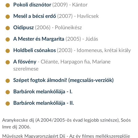
Pokoli disznótor
(2009) - Kántor
Mesél a bécsi erdő
(2007) - Havlicsek
Oidipusz
(2006) - Polüneikész
A Mester és Margarita
(2005) - Júdás
Holdbeli csónakos
(2003) - Idomeneus, krétai király
A fösvény
- Cléante, Harpagon fia, Mariane
szerelmese
Szépet fogtok álmodni! (megcsalás-verziók)
Barbárok melankóliája - I.
Barbárok melankóliája - II.
Aranykecske díj (A 2004/2005-ös évad legjobb színésze), Soós
Imre díj 2006.
Művészek Magyarországért Díj - Az év filmes mellékszereplője