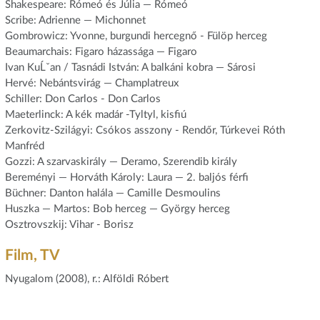
Shakespeare: Rómeó és Júlia — Rómeó
Scribe: Adrienne — Michonnet
Gombrowicz: Yvonne, burgundi hercegnő - Fülöp herceg
Beaumarchais: Figaro házassága — Figaro
Ivan KuĹˇan / Tasnádi István: A balkáni kobra — Sárosi
Hervé: Nebántsvirág — Champlatreux
Schiller: Don Carlos - Don Carlos
Maeterlinck: A kék madár -Tyltyl, kisfiú
Zerkovitz-Szilágyi: Csókos asszony - Rendőr, Túrkevei Róth
Manfréd
Gozzi: A szarvaskirály — Deramo, Szerendib király
Bereményi — Horváth Károly: Laura — 2. baljós férfi
Büchner: Danton halála — Camille Desmoulins
Huszka — Martos: Bob herceg — György herceg
Osztrovszkij: Vihar - Borisz
Film, TV
Nyugalom (2008), r.: Alföldi Róbert