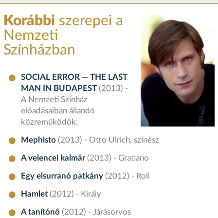
Korábbi
szerepei a
Nemzeti
Színházban
SOCIAL ERROR — THE LAST
MAN IN BUDAPEST
(2013) -
A Nemzeti Színház
előadásaiban állandó
közreműködők:
Mephisto
(2013) - Otto Ulrich, színész
A velencei kalmár
(2013) - Gratiano
Egy elsurranó patkány
(2012) - Roll
Hamlet
(2012) - Király
A tanítónő
(2012) - Járásorvos