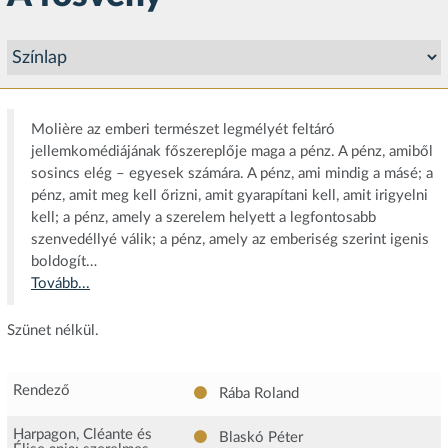
Molière az emberi természet legmélyét feltáró
jellemkomédiájának főszereplője maga a pénz. A pénz, amiből
sosincs elég – egyesek számára. A pénz, ami mindig a másé; a
pénz, amit meg kell őrizni, amit gyarapítani kell, amit irigyelni
kell; a pénz, amely a szerelem helyett a legfontosabb
szenvedéllyé válik; a pénz, amely az emberiség szerint igenis
boldogít…
Tovább...
Szünet nélkül.
Rendező
Rába Roland
Harpagon, Cléante és
Blaskó Péter