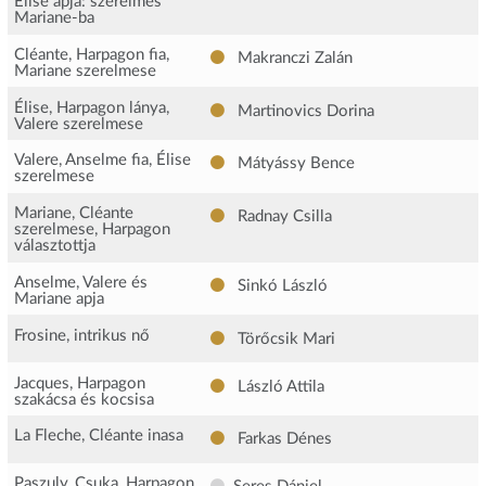
Élise apja: szerelmes
Mariane-ba
Cléante, Harpagon fia,
Makranczi Zalán
Mariane szerelmese
Élise, Harpagon lánya,
Martinovics Dorina
Valere szerelmese
Valere, Anselme fia, Élise
Mátyássy Bence
szerelmese
Mariane, Cléante
Radnay Csilla
szerelmese, Harpagon
választottja
Anselme, Valere és
Sinkó László
Mariane apja
Frosine, intrikus nő
Törőcsik Mari
Jacques, Harpagon
László Attila
szakácsa és kocsisa
La Fleche, Cléante inasa
Farkas Dénes
Paszuly, Csuka, Harpagon