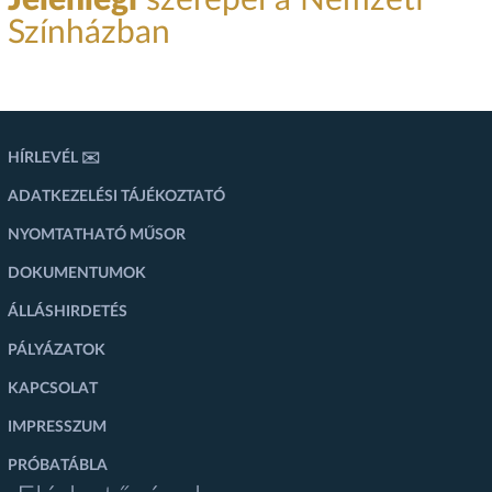
Jelenlegi
szerepei a Nemzeti
Színházban
HÍRLEVÉL ✉️
ADATKEZELÉSI TÁJÉKOZTATÓ
NYOMTATHATÓ MŰSOR
DOKUMENTUMOK
ÁLLÁSHIRDETÉS
PÁLYÁZATOK
KAPCSOLAT
IMPRESSZUM
PRÓBATÁBLA