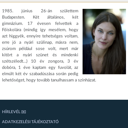
1985. június 26-án születtem
Budapesten. Két általános, két
gimnázium. 17 évesen felvettek a
Főiskolára (mindig így mesélem, hogy
azt higgyék, ennyire tehetséges voltam,
erre jó a nyári szülinap, másra nem,
zsúrom például sose volt, mert már
kitört a nyári szünet és mindenki
szétszéledt…) 10 év zongora, 3 év
dobóra, 1 éve kaptam egy fuvolát, az
elmúlt két év szabadúszása során pedig
lehetőséget, hogy tovább tanulhassam a színházat.
HÍRLEVÉL ✉️
ADATKEZELÉSI TÁJÉKOZTATÓ