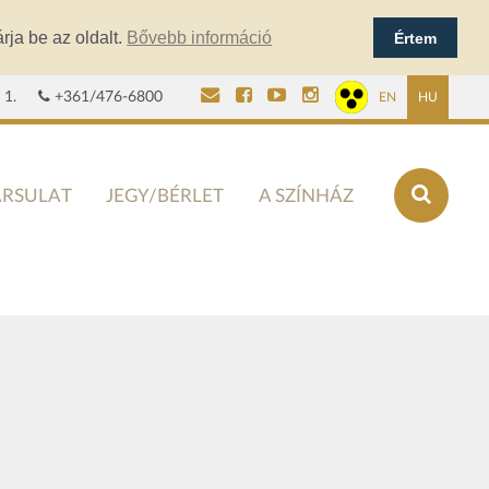
rja be az oldalt.
Bővebb információ
Értem
 1.
+361/476-6800
EN
HU
ÁRSULAT
JEGY/BÉRLET
A SZÍNHÁZ