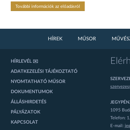
További információk az előadásról
HÍREK
MŰSOR
MŰVÉS
Elér
HÍRLEVÉL ✉️
ADATKEZELÉSI TÁJÉKOZTATÓ
SZERVEZÉ
NYOMTATHATÓ MŰSOR
szervezes
DOKUMENTUMOK
ÁLLÁSHIRDETÉS
JEGYPÉN
1095 Budap
PÁLYÁZATOK
Telefon: 
KAPCSOLAT
E-mail:
je