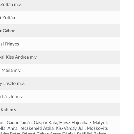
 Zoltán
m.v.
i Zoltán
r Gábor
si Frigyes
ai Kiss Andrea
m.v.
 Mária
m.v.
y László
m.v.
i László
m.v.
 Kati
m.v.
os, Gádor Tamás, Gáspár Kata, Hiesz Hajnalka / Matyók
llai Anna, Kecskeméti Attila, Kis-Várday Juli, Moskovits