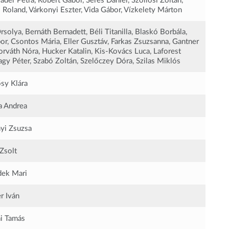
Páder Petra, Róbert Gábor, Seres Dániel, Szöllősi Zoltán,
 Roland, Várkonyi Eszter, Vida Gábor, Vízkelety Márton
solya, Bernáth Bernadett, Béli Titanilla, Blaskó Borbála,
or, Csontos Mária, Eller Gusztáv, Farkas Zsuzsanna, Gantner
orváth Nóra, Hucker Katalin, Kis-Kovács Luca, Laforest
agy Péter, Szabó Zoltán, Szelőczey Dóra, Szilas Miklós
ősy Klára
 Andrea
yi Zsuzsa
 Zsolt
ek Mari
r Iván
i Tamás