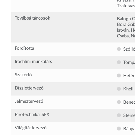
Kriszta, 
Tzafetaas
Továbbá táncosok
Balogh Or
Bora Gáb
István, H
Csaba, N
Fordította
Szőll
Irodalmi munkatárs
Tompa
Szakértő
Hetén
Díszlettervező
Khell
Jelmeztervező
Bened
Pirotechnika, SFX
Steine
Világítástervező
Bánya