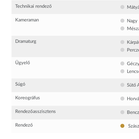
Technikai rendező
Mátyá
Kameraman
Nagy
Mészá
Dramaturg
Kárpá
Percz
Ügyelő
Géczy
Lencs
Súgó
Sütő 
Koreográfus
Horvá
Rendezőasszisztens
Bencz
Rendező
Szász