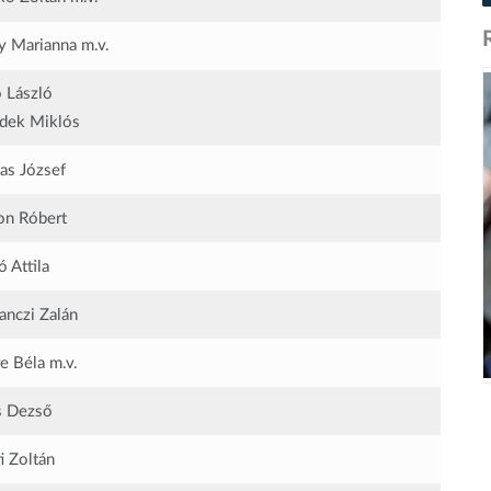
y Marianna
m.v.
 László
dek Miklós
as József
n Róbert
 Attila
nczi Zalán
re Béla
m.v.
s Dezső
i Zoltán