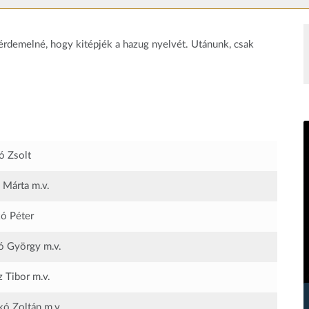
gérdemelné, hogy kitépjék a hazug nyelvét. Utánunk, csak
ó Zsolt
 Márta
m.v.
ó Péter
ó György
m.v.
z Tibor
m.v.
kó Zoltán
m.v.