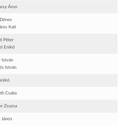
ssy Áron
 Dénes
ros Kati
ti Péter
el Enikő
 István
és István
Anikó
th Csaba
e Zsuzsa
 János