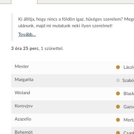
Ki állítja, hogy nincs a földön igaz, hűséges szerelem? Me
utánunk, majd mi mutatunk neki ilyen szerelmet!
Tovább...
3 óra 25 perc
, 1 szünettel.
Mester
Lászl
Margarita
Szabó
Woland
Blask
Korovjov
Gazs
Azazello
Mert
Behemót
Csan