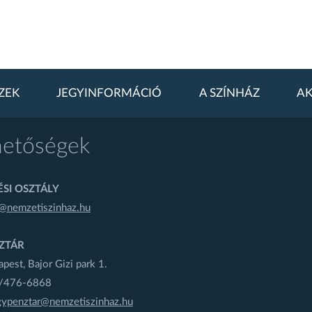
ZEK
JEGYINFORMÁCIÓ
A SZÍNHÁZ
AK
hetőségek
SI OSZTÁLY
@nemzetiszinhaz.hu
ZTÁR
est, Bajor Gizi park 1.
1/476-6868
gypenztar@nemzetiszinhaz.hu