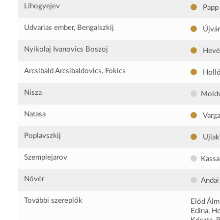
Lihogyejev
Papp
Udvarias ember, Bengalszkij
Újvár
Nyikolaj Ivanovics Boszoj
Hevé
Arcsibald Arcsibaldovics, Fokics
Holló
Nisza
Moldv
Natasa
Varga
Poplavszkij
Ujlak
Szemplejarov
Kassa
Nővér
Andai
További szereplők
Előd Álm
Edina, Ho