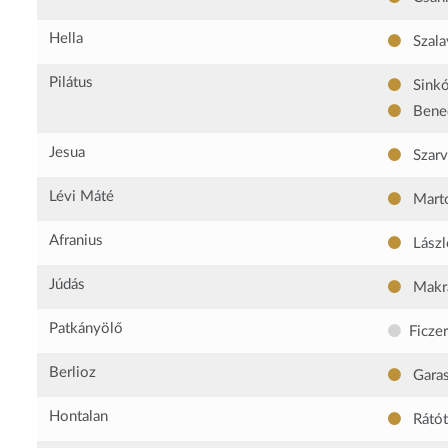
Hella
Szala
Pilátus
Sinkó
Bene
Jesua
Szarv
Lévi Máté
Marto
Afranius
László
Júdás
Makra
Patkányölő
Ficze
Berlioz
Gara
Hontalan
Rátót