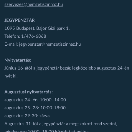
szervezes@nemzetiszinhaz.hu
JEGYPÉNZTÁR
1095 Budapest, Bajor Gizi park 1.
Telefon: 1/476-6868
E-mail:
jegypenztar@nemzetiszinhaz.hu
Nyitvatartás:
Június 16-ától a jegypénztár bezár, legközelebb augusztus 24-én
nyit ki.
Augusztusi nyitvatartás:
augusztus 24–én: 10:00–14:00
augusztus 25–28: 10:00-18:00
augusztus 29-30: zárva
Augusztus 31-től a jegypénztár a megszokott rend szerint,
minden nap 10:00–18:00 között tart nyitva.