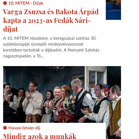
10. MITEM - Díjak
Varga Zsuzsa és Bakota Árpád
kapta a 2023-as Fedák Sári-
díjat
A 10. MITEM részeként, a beregszászi színház 30.
születésnapját ünneplő rendezvénysorozat
keretében tartották a díjátadót. A Nemzeti Színház
nagyszínpadán, a Tó...
Havasi István-díj
Mindig azok a munkák