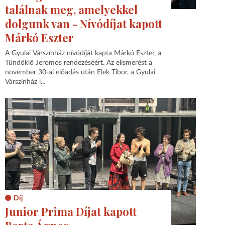
találnak meg, amelyekkel
dolgunk van - Nívódíjat kapott
Márkó Eszter
A Gyulai Várszínház nívódíját kapta Márkó Eszter, a
Tündöklő Jeromos rendezéséért. Az elismerést a
november 30-ai előadás után Elek Tibor, a Gyulai
Várszínház i...
Díj
Junior Prima Díjat kapott