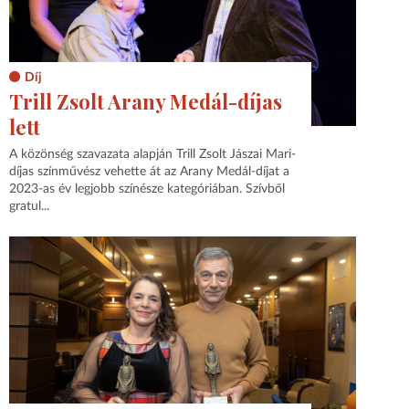
Díj
Trill Zsolt Arany Medál-díjas
lett
A közönség szavazata alapján Trill Zsolt Jászai Mari-
díjas színművész vehette át az Arany Medál-díjat a
2023-as év legjobb színésze kategóriában. Szívből
gratul...