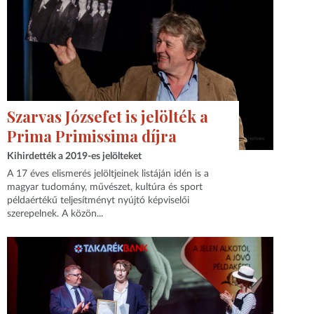
Szarvas Józsefet is jelölték a
Prima Primissima díjra
Kihirdették a 2019-es jelölteket
A 17 éves elismerés jelöltjeinek listáján idén is a
magyar tudomány, művészet, kultúra és sport
példaértékű teljesítményt nyújtó képviselői
szerepelnek. A közön...