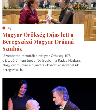
Díj
Magyar Örökség Díjas lett a
Beregszászi Magyar Drámai
Színház
Szombaton tartották a Magyar Örökség 107.
díjátadó ünnepségét a fővárosban, a Ráday Házban.
Nagy örömünkre a díjazottak között köszönthetjük
beregszászi b...