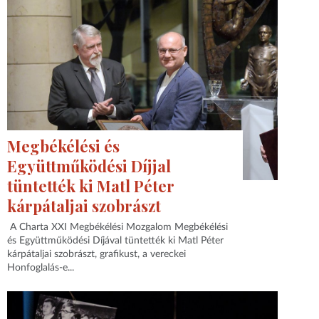
Megbékélési és
Együttműködési Díjjal
tüntették ki Matl Péter
kárpátaljai szobrászt
A Charta XXI Megbékélési Mozgalom Megbékélési
és Együttműködési Díjával tüntették ki Matl Péter
kárpátaljai szobrászt, grafikust, a vereckei
Honfoglalás-e...