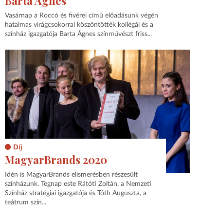
Barta Ágnes
Vasárnap a Roccó és fivérei című előadásunk végén
hatalmas virágcsokorral köszöntötték kollégái és a
színház igazgatója Barta Ágnes színművészt friss...
Díj
MagyarBrands 2020
Idén is MagyarBrands elismerésben részesült
színházunk. Tegnap este Rátóti Zoltán, a Nemzeti
Színház stratégiai igazgatója és Tóth Auguszta, a
teátrum szín...