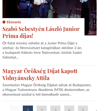
Elismerés
Szabó Sebestyén László Junior
Prima díjas!
Öt fiatal művész vehette át a Junior Prima Díjat a
színház- és filmművészet kategóriában október 2-án,
a budapesti Kálmán Imre Teátrumban, köztük Szabó
Sebestyé...
Magyar Örökség Díjat kapott
Vidnyánszky Attila
Szombaton Magyar Örökség Díjakat adnak át Budapesten,
a Magyar Tudományos Akadémia (MTA) dísztermében, az
elismeréssel ezúttal is hét kiemelkedő szemé...
«
1
2
3
4
5
»