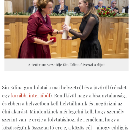
A teátrum vezetője Sin Edina átveszi a díjat
Sin Edina gondolatai a mai helyzetről és a jövőről (részlet
egy
korábbi interjúból
). Rendkívül nagy a bizonytalanság,
és ebben a helyzetben kell helytállnunk és megőrizni az
élni akarást. Mindenkinek mérlegelni kell, hogy személy
szerint van-e ereje a folytatáshoz, de remélem, hogy a
közösségünk összetartó ereje, a közös cél – ahogy eddig is