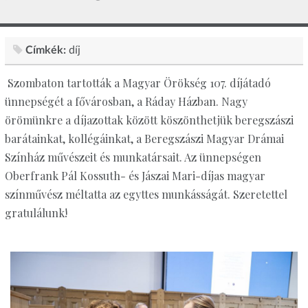
Címkék:
díj
Szombaton tartották a Magyar Örökség 107. díjátadó
ünnepségét a fővárosban, a Ráday Házban. Nagy
örömünkre a díjazottak között köszönthetjük beregszászi
barátainkat, kollégáinkat, a Beregszászi Magyar Drámai
Színház művészeit és munkatársait. Az ünnepségen
Oberfrank Pál Kossuth- és Jászai Mari-díjas magyar
színművész méltatta az egyttes munkásságát. Szeretettel
gratulálunk!