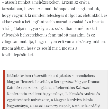
– átsegít minket a nehézségeken. Érzem az erőt a
társulatban, hiszen az elmúlt hónapokból megtanultuk,
hogy vegyünk ki minden felesleges dolgot az életünkből, és
akkor csak a két legfontosabb marad, a család és a hivatás.
A kárpátaljai magyarság a 20. században ennél sokkal
súlyosabb helyzetekben is fenn tudott maradni, és ez
világosan mutatja, hogy milyen erő van a közösségünkben.
Bízom abban, hogy ez segíti majd most is a
továbblépésünket.
Kitüntetésben részesülnek a díjátadás sorrendjében:
Magyar Nemzeti Levéltár, a Beregszászi Magyar Drámai
Színház nemzetszolgálata, a Református Szárszói
Konferencia szellemi hagyománya, L. Kecskés András és
együttesének művészete, a Magyar Kardvívó Iskola
hagyománya, a Kassai Kazinczy Napok, Kató Béla erdélyi