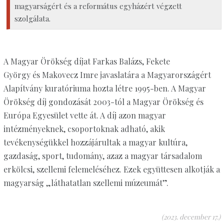
magyarságért és a református egyházért végzett
szolgálata.
A Magyar Örökség díjat Farkas Balázs, Fekete
György és Makovecz Imre javaslatára a Magyarországért
Alapítvány kuratóriuma hozta létre 1995-ben. A Magyar
Örökség díj gondozását 2003-tól a Magyar Örökség és
Európa Egyesület vette át. A díj azon magyar
intézményeknek, csoportoknak adható, akik
tevékenységükkel hozzájárultak a magyar kultúra,
gazdaság, sport, tudomány, azaz a magyar társadalom
erkölcsi, szellemi felemeléséhez. Ezek együttesen alkotják a
magyarság „láthatatlan szellemi múzeumát”.
(2023. december 17.)