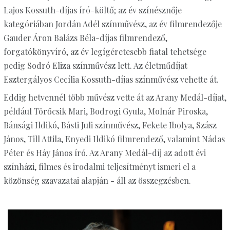
Lajos Kossuth-díjas író-költő; az év színésznője
kategóriában Jordán Adél színművész, az év filmrendezője
Gauder Áron Balázs Béla-díjas filmrendező,
forgatókönyvíró, az év legígéretesebb fiatal tehetsége
pedig Sodró Eliza színművész lett. Az életműdíjat
Esztergályos Cecília Kossuth-díjas színművész vehette át.
Eddig hetvennél több művész vette át az Arany Medál-díjat,
például Törőcsik Mari, Bodrogi Gyula, Molnár Piroska,
Bánsági Ildikó, Básti Juli színművész, Fekete Ibolya, Szász
János, Till Attila, Enyedi Ildikó filmrendező, valamint Nádas
Péter és Háy János író. Az Arany Medál-díj az adott évi
színházi, filmes és irodalmi teljesítményt ismeri el a
közönség szavazatai alapján - áll az összegzésben.