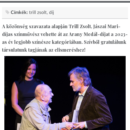
Címkék:
trill zsolt
díj
A közönség szavazata alapján Trill Zsolt, Jászai Mari-
díjas színművész vehette át az Arany Medál-díjat a 2023-
as év legjobb színésze kategóriában. Szívből gratulálunk
társulatunk tagjának az elismeréshez!