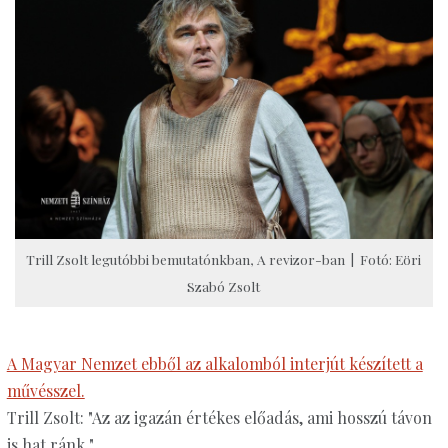
Trill Zsolt legutóbbi bemutatónkban, A revizor-ban | Fotó: Eöri
Szabó Zsolt
A Magyar Nemzet ebből az alkalomból interjút készített a
művésszel.
Trill Zsolt: "Az az igazán értékes előadás, ami hosszú távon
is hat ránk."