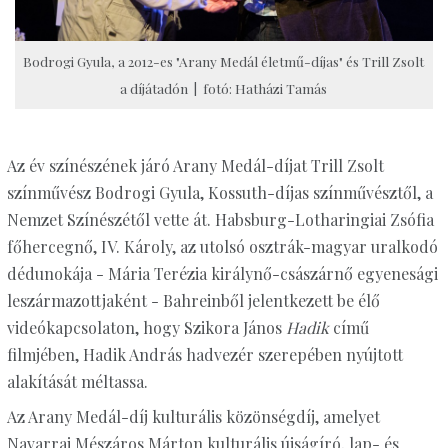
Bodrogi Gyula, a 2012-es "Arany Medál életmű-díjas" és Trill Zsolt
a díjátadón | fotó: Hatházi Tamás
Az év színészének járó Arany Medál-díjat Trill Zsolt
színművész Bodrogi Gyula, Kossuth-díjas színművésztől, a
Nemzet Színészétől vette át. Habsburg-Lotharingiai Zsófia
főhercegnő, IV. Károly, az utolsó osztrák-magyar uralkodó
dédunokája - Mária Terézia királynő-császárnő egyenesági
leszármazottjaként - Bahreinből jelentkezett be élő
videókapcsolaton, hogy Szikora János
Hadik
című
filmjében, Hadik András hadvezér szerepében nyújtott
alakítását méltassa.
Az Arany Medál-díj kulturális közönségdíj, amelyet
Navarrai Mészáros Márton kulturális újságíró, lap- és