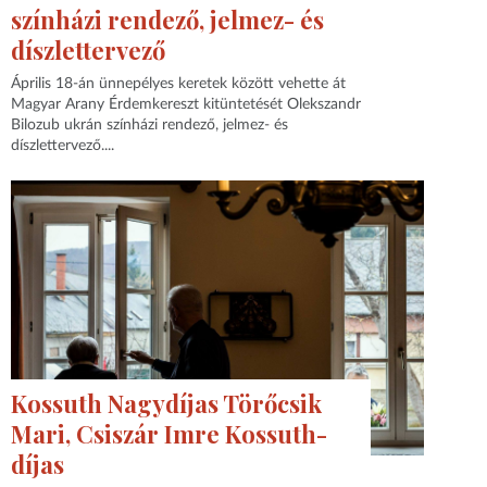
színházi rendező, jelmez- és
díszlettervező
Április 18-án ünnepélyes keretek között vehette át
Magyar Arany Érdemkereszt kitüntetését Olekszandr
Bilozub ukrán színházi rendező, jelmez- és
díszlettervező....
Kossuth Nagydíjas Törőcsik
Mari, Csiszár Imre Kossuth-
díjas