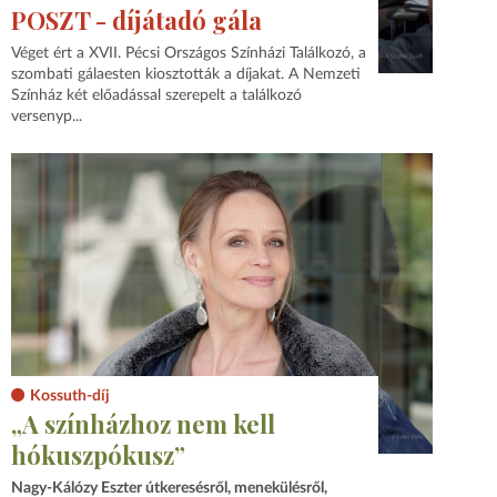
POSZT - díjátadó gála
Véget ért a XVII. Pécsi Országos Színházi Találkozó, a
szombati gálaesten kiosztották a díjakat. A Nemzeti
Színház két előadással szerepelt a találkozó
versenyp...
Kossuth-díj
„A színházhoz nem kell
hókuszpókusz”
Nagy-Kálózy Eszter útkeresésről, menekülésről,