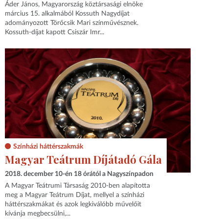
Áder János, Magyarország köztársasági elnöke
március 15. alkalmából Kossuth Nagydíjat
adományozott Törőcsik Mari színművésznek.
Kossuth-díjat kapott Csiszár Imr...
Színházi háttérszakmák
Magyar Teátrum Díjátadó Gála
2018. december 10-én 18 órától a Nagyszínpadon
A Magyar Teátrumi Társaság 2010-ben alapította
meg a Magyar Teátrum Díjat, mellyel a színházi
háttérszakmákat és azok legkiválóbb művelőit
kívánja megbecsülni,...