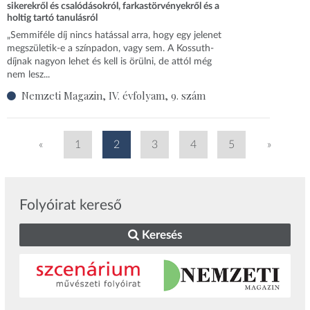
sikerekről és csalódásokról, farkastörvényekről és a
holtig tartó tanulásról
„Semmiféle díj nincs hatással arra, hogy egy jelenet
megszületik-e a színpadon, vagy sem. A Kossuth-
díjnak nagyon lehet és kell is örülni, de attól még
nem lesz...
Nemzeti Magazin, IV. évfolyam, 9. szám
«
1
2
3
4
5
»
Folyóirat kereső
Keresés