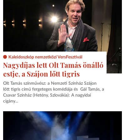
Kaleidoszkóp nemzetközi VersFesztivál
Nagydíjas lett Olt Tamás önálló
estje, a Szájon lőtt tigris
Olt Tamás színművész: a Nemzeti Színház Szájon
lőtt tigris című fergeteges komédiája és Gál Tamás, a
Csavar Színház (Hetény, Szlovákia): A nagyidai
cigány...