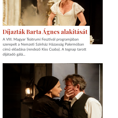
Díjazták Barta Ágnes alakítását
A VIII. Magyar Teátrumi Fesztivál programjában
szerepelt a Nemzeti Színház Házasság Palermóban
című előadása (rendező Kiss Csaba). A tegnap tarott
díjátadó gálá...