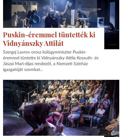
Puskin-éremmel tüntették ki
Vidnyánszky Attilát
Szergej Lavrov orosz külügyminiszter Puskin-
éremmel tüntette ki Vidnyánszky Attila Kossuth- és
Jászai Mari-díjas rendezőt, a Nemzeti Színház
igazgatóját szombat...