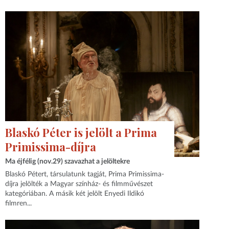
Blaskó Péter is jelölt a Prima
Primissima-díjra
Ma éjfélig (nov.29) szavazhat a jelöltekre
Blaskó Pétert, társulatunk tagját, Prima Primissima-
díjra jelölték a Magyar színház- és filmművészet
kategóriában. A másik két jelölt Enyedi Ildikó
filmren...