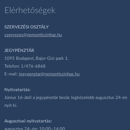
Elérhetőségek
SZERVEZÉSI OSZTÁLY
szervezes@nemzetiszinhaz.hu
JEGYPÉNZTÁR
1095 Budapest, Bajor Gizi park 1.
Telefon: 1/476-6868
E-mail:
jegypenztar@nemzetiszinhaz.hu
Nyitvatartás:
Június 16-ától a jegypénztár bezár, legközelebb augusztus 24-én
nyit ki.
Augusztusi nyitvatartás:
augusztus 24–én: 10:00–14:00