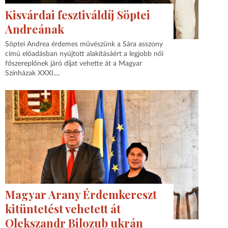
Kisvárdai fesztiváldíj Söptei
Andreának
Söptei Andrea érdemes művészünk a Sára asszony
címú előadásban nyújtott alakításáért a legjobb női
főszereplőnek járó díjat vehette át a Magyar
Színházak XXXI....
Magyar Arany Érdemkereszt
kitüntetést vehetett át
Olekszandr Bilozub ukrán