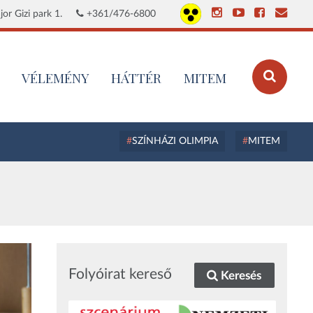
or Gizi park 1.
+361/476-6800
VÉLEMÉNY
HÁTTÉR
MITEM
SZÍNHÁZI OLIMPIA
MITEM
Folyóirat kereső
Keresés