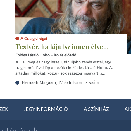
A Gulag virágai
Testvér, ha kijutsz innen élve…
Földes László Hobo – író és előadó
A Halj meg és nagy leszel után újabb zenés esttel, egy
tragikomédiával lép a nézők elé Földes László Hobo. Az
ártatlan milliókat, köztük sok százezer magyart is...
Nemzeti Magazin, IV. évfolyam, 2. szám
ZEK
JEGYINFORMÁCIÓ
A SZÍNHÁZ
AK