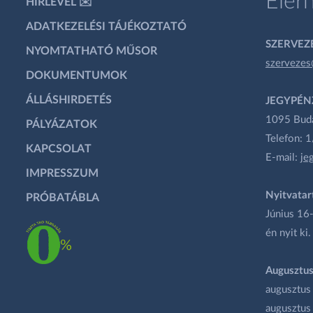
Elér
HÍRLEVÉL ✉️
ADATKEZELÉSI TÁJÉKOZTATÓ
SZERVEZÉ
NYOMTATHATÓ MŰSOR
szervezes
DOKUMENTUMOK
ÁLLÁSHIRDETÉS
JEGYPÉN
1095 Budap
PÁLYÁZATOK
Telefon: 
KAPCSOLAT
E-mail:
je
IMPRESSZUM
Nyitvatar
PRÓBATÁBLA
Június 16-
én nyit ki.
Augusztus
augusztus
augusztus