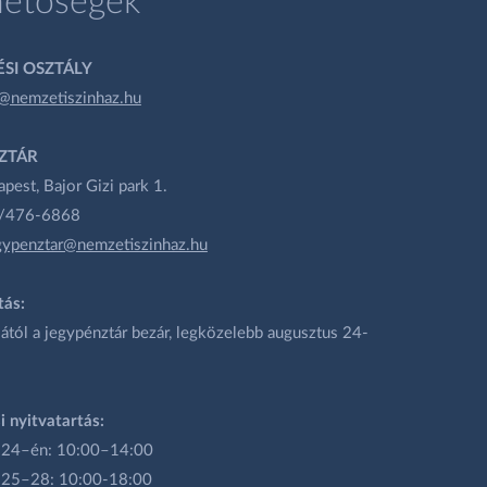
hetőségek
SI OSZTÁLY
@nemzetiszinhaz.hu
ZTÁR
est, Bajor Gizi park 1.
1/476-6868
gypenztar@nemzetiszinhaz.hu
tás:
ától a jegypénztár bezár, legközelebb augusztus 24-
i nyitvatartás:
 24–én: 10:00–14:00
 25–28: 10:00-18:00