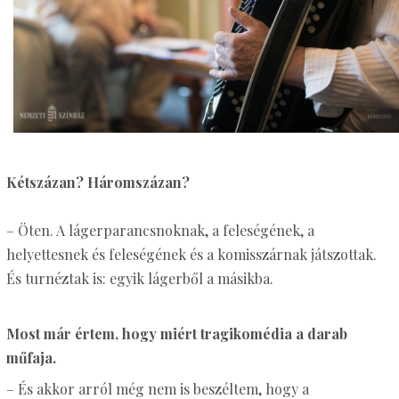
Kétszázan? Háromszázan?
– Öten. A lágerparancsnoknak, a feleségének, a
helyettesnek és feleségének és a komisszárnak játszottak.
És turnéztak is: egyik lágerből a másikba.
Most már értem, hogy miért tragikomédia a darab
műfaja.
– És akkor arról még nem is beszéltem, hogy a