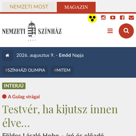
MAGAZIN
NEMZETI MOST
2026. augusztus 9. -
Emőd
Napja
SZÍNHÁZI OLIMPIA
MITEM
INTERJÚ
A Gulag virágai
Testvér, ha kijutsz innen
élve…
Földes László Hobo – író és előadó