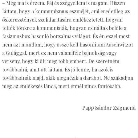
– Még ma is érzem. Fáj és szégyellem is magam. Hiszen
láttam, hogy a kommunizmus eszméjét, ami eredetileg az
őskeresztények szolidaritására emlékeztetett, hogyan
tették tönkre a kommunisták, hogyan csináltak belőle a
fasizmushoz hasonló borzalmas világot. És én ezzel most
nem azt mondom, hogy össze kell hasonlítani Auschwitzot
a Gulággal, mert ez nem valamiféle bajnokság vagy
verseny, hogy ki ölt meg több embert. De szeretném
továbbadni, amit ott láttam. És jó lenne, ha azok is
továbbadnák majd, akik megnézik a darabot. Ne szakadjon
meg az emlékezés lánca, mert ennél nincs fontosabb.
Papp Sándor Zsigmond