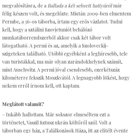
megvalósításra, de a
Ballada a két sebzett hattyúról
már
félig készen volt, és megelőzte. Miután 2009-ben elmentem
Permbe, a 36-os táborba, írtam egy erős vázlatot. Tudni
kell, hogy a sztálini Szovjetuniót behálózó
munkatáborrendszerből akkor csak két tábor volt
látogatható. A permi és az, amelyik a Szoloveckij-
szigeteken található. Utóbbi egyébként a leghíresebb, tele
van turistákkal, ma már olyan zarándokhelynek számít,
mint Auschwitz. A permi jóval csendesebb, ezerkétszáz
kilométerre fekszik Moszkvától. A legnagyobb lökést, hogy
nekem erről írnom kell, ott kaptam.
Meglátott valamit?
– Inkább hallottam. Már sokszor elmeséltem ezt a
történetet, Vaszil Sztusz ukrán költőről szól. Volt a
táborban egy ház, a Találkozások Háza, itt az elítélt évente