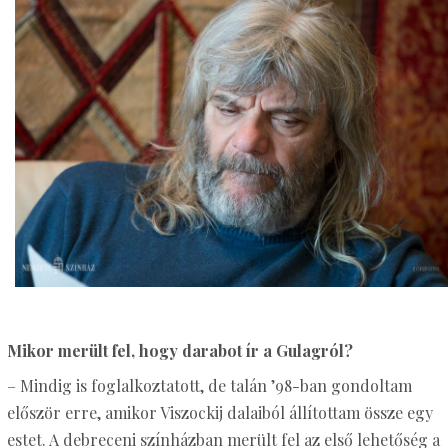
Mikor merült fel, hogy darabot ír a Gulagról?
– Mindig is foglalkoztatott, de talán ’98-ban gondoltam
először erre, amikor Viszockij dalaiból állítottam össze egy
estet. A debreceni színházban merült fel az első lehetőség a