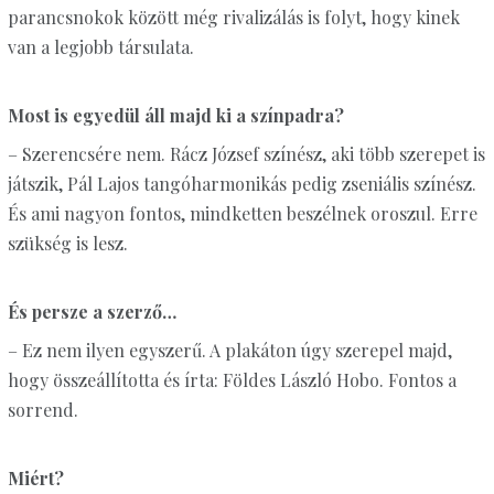
parancsnokok között még rivalizálás is folyt, hogy kinek
van a legjobb társulata.
Most is egyedül áll majd ki a színpadra?
– Szerencsére nem. Rácz József színész, aki több szerepet is
játszik, Pál Lajos tangóharmonikás pedig zseniális színész.
És ami nagyon fontos, mindketten beszélnek oroszul. Erre
szükség is lesz.
És persze a szerző…
– Ez nem ilyen egyszerű. A plakáton úgy szerepel majd,
hogy összeállította és írta: Földes László Hobo. Fontos a
sorrend.
Miért?