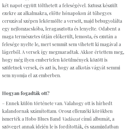
két napot együtt tölthetett a feleségével. Sztusz készült
ezekre az alkalmakra, előtte hónapokon át tűhegyes
ceruzával szépen lekörmölte a verseit, majd bebugyolálta
egy nejlonzacskóba, leragasztotta és lenyelte. Odabent a
maga természetes útján előkerült, lemosta, és ezután a
felesége nyelte le, mert semmit sem vihetett ki magával a
lágerből. A versek így megmaradtak. Akkor értettem meg,
hogy még ilyen embertelen körülmények között is
születnek versek, és azt is, hogy az alkotás vágyát semmi
sem nyomja el az emberben.
Hogyan fogadták ott?
– Ennek külön története van. Valahogy ott is hírhedt
kalandornak számítottam. Orosz ellenzéki körökben
ismerték a Hobo Blues Band
Vadászat
című albumát, a
szöveget annak idején le is fordították, és szamizdatban