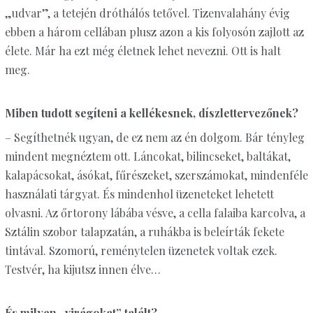
„udvar”, a tetején dróthálós tetővel. Tizenvalahány évig
ebben a három cellában plusz azon a kis folyosón zajlott az
élete. Már ha ezt még életnek lehet nevezni. Ott is halt
meg.
Miben tudott segíteni a kellékesnek, díszlettervezőnek?
– Segíthetnék ugyan, de ez nem az én dolgom. Bár tényleg
mindent megnéztem ott. Láncokat, bilincseket, baltákat,
kalapácsokat, ásókat, fűrészeket, szerszámokat, mindenféle
használati tárgyat. És mindenhol üzeneteket lehetett
olvasni. Az őrtorony lábába vésve, a cella falaiba karcolva, a
Sztálin szobor talapzatán, a ruhákba is beleírták fekete
tintával. Szomorú, reménytelen üzenetek voltak ezek.
Testvér, ha kijutsz innen élve…
És milyen „virágokat” talált?