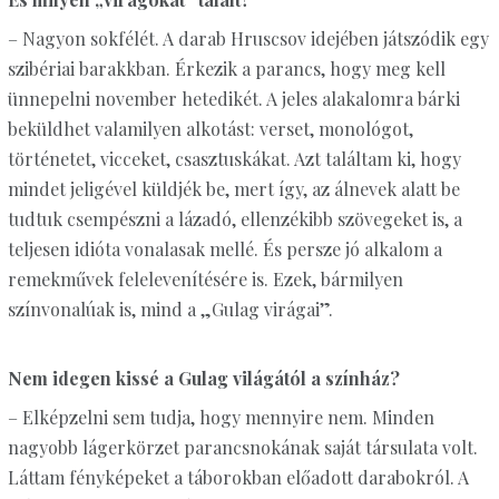
– Nagyon sokfélét. A darab Hruscsov idejében játszódik egy
szibériai barakkban. Érkezik a parancs, hogy meg kell
ünnepelni november hetedikét. A jeles alakalomra bárki
beküldhet valamilyen alkotást: verset, monológot,
történetet, vicceket, csasztuskákat. Azt találtam ki, hogy
mindet jeligével küldjék be, mert így, az álnevek alatt be
tudtuk csempészni a lázadó, ellenzékibb szövegeket is, a
teljesen idióta vonalasak mellé. És persze jó alkalom a
remekművek felelevenítésére is. Ezek, bármilyen
színvonalúak is, mind a „Gulag virágai”.
Nem idegen kissé a Gulag világától a színház?
– Elképzelni sem tudja, hogy mennyire nem. Minden
nagyobb lágerkörzet parancsnokának saját társulata volt.
Láttam fényképeket a táborokban előadott darabokról. A