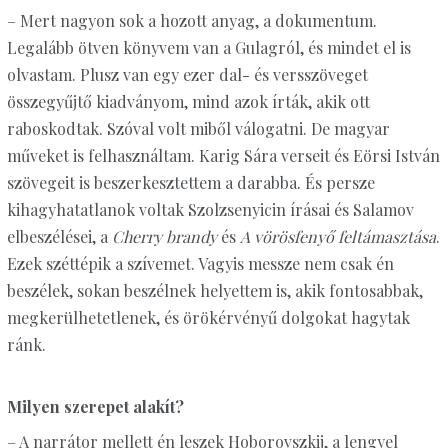
– Mert nagyon sok a hozott anyag, a dokumentum.
Legalább ötven könyvem van a Gulagról, és mindet el is
olvastam. Plusz van egy ezer dal- és versszöveget
összegyűjtő kiadványom, mind azok írták, akik ott
raboskodtak. Szóval volt miből válogatni. De magyar
műveket is felhasználtam. Karig Sára verseit és Eörsi István
szövegeit is beszerkesztettem a darabba. És persze
kihagyhatatlanok voltak Szolzsenyicin írásai és Salamov
elbeszélései, a
Cherry brandy
és
A vörösfenyő feltámasztása
.
Ezek széttépik a szívemet. Vagyis messze nem csak én
beszélek, sokan beszélnek helyettem is, akik fontosabbak,
megkerülhetetlenek, és örökérvényű dolgokat hagytak
ránk.
Milyen szerepet alakít?
– A narrátor mellett én leszek Hoborovszkij, a lengyel