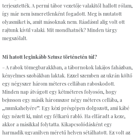
terjesztették. A permi tábor vezetője valakitől hallott rólam,
így már nem ismeretlenként fogadott. Meg is mutatott
olyasmiket is, amit másoknak nem. Ráadásul alig volt ott
rajtunk kívül valaki. Mit mondhatnék? Minden tárgy
megszólalt.
Mi hatott leginkább Sztusz történetén túl?
– A rabok tömegbarakkban, a tábornokok lakájos faházban,
kényelmes szobákban laktak. Ezzel szemben az ukrán költő
egy négyszer három méteres cellában raboskodott.
Minden nap átvágott egy kétméteres folyosón, hogy
bejusson egy másik háromszor négy méteres cellába, a
„munkahelyére”. Egy kézi présgépen dolgozott, ami kábé
úgy nézett ki, mint egy félkarú rabló. Ha elfáradt a keze,
akkor a másikkal folytatta. Kikapcsolódásként egy
harmadik ugyanilyen méretű helyen sétálhatott. Ez volt az