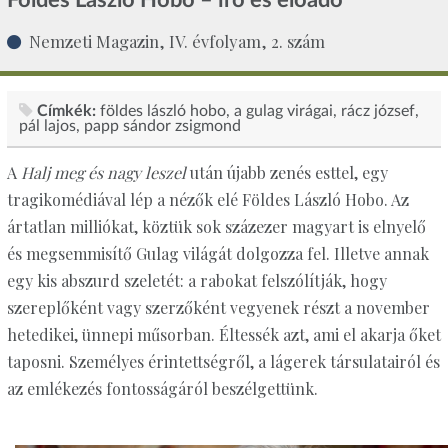
Nemzeti Magazin, IV. évfolyam, 2. szám
Címkék:
földes lászló hobo
a gulag virágai
rácz józsef
pál lajos
papp sándor zsigmond
A
Halj meg és nagy leszel
után újabb zenés esttel, egy
tragikomédiával lép a nézők elé Földes László Hobo. Az
ártatlan milliókat, köztük sok százezer magyart is elnyelő
és megsemmisítő Gulag világát dolgozza fel. Illetve annak
egy kis abszurd szeletét: a rabokat felszólítják, hogy
szereplőként vagy szerzőként vegyenek részt a november
hetedikei, ünnepi műsorban. Éltessék azt, ami el akarja őket
taposni. Személyes érintettségről, a lágerek társulatairól és
az emlékezés fontosságáról beszélgettünk.