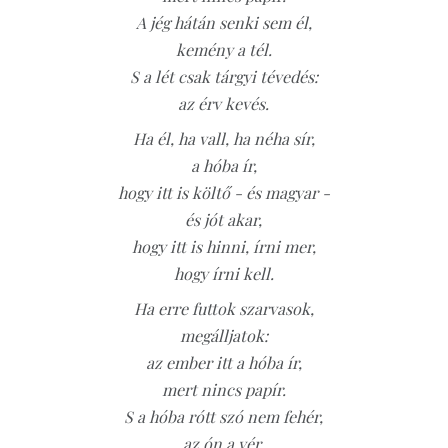
A jég hátán senki sem él,
kemény a tél.
S a lét csak tárgyi tévedés:
az érv kevés.
Ha él, ha vall, ha néha sír,
a hóba ír,
hogy itt is költő - és magyar -
és jót akar,
hogy itt is hinni, írni mer,
hogy írni kell.
Ha erre futtok szarvasok,
megálljatok:
az ember itt a hóba ír,
mert nincs papír.
S a hóba rótt szó nem fehér,
az ón a vér.