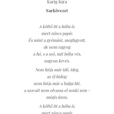
Karig Sára
Sarkövezet
A költő itt a hóba ír,
mert nincs papír.
És mint a gyémánt, megfagyott,
de nem ragyog
a hó, s a szó, mit hóba vés,
nagyon kevés.
Nem futja már idő, ideg,
az éj hideg;
nem futja már a balga hit,
a szavait nem olvassa el senki sem -
mégis üzen.
A költő itt a hóba ír,
mert nincs papír.