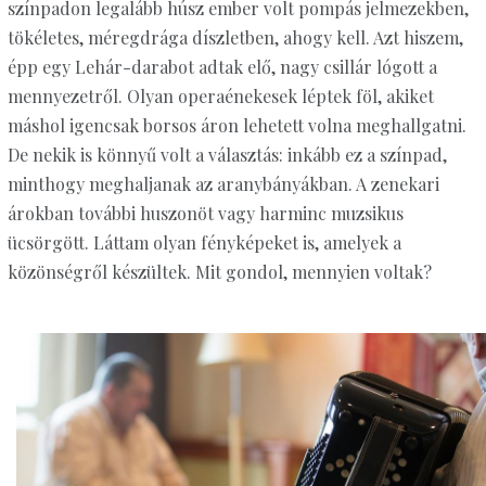
színpadon legalább húsz ember volt pompás jelmezekben,
tökéletes, méregdrága díszletben, ahogy kell. Azt hiszem,
épp egy Lehár-darabot adtak elő, nagy csillár lógott a
mennyezetről. Olyan operaénekesek léptek föl, akiket
máshol igencsak borsos áron lehetett volna meghallgatni.
De nekik is könnyű volt a választás: inkább ez a színpad,
minthogy meghaljanak az aranybányákban. A zenekari
árokban további huszonöt vagy harminc muzsikus
ücsörgött. Láttam olyan fényképeket is, amelyek a
közönségről készültek. Mit gondol, mennyien voltak?