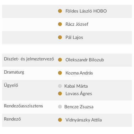
Földes László HOBO
Rácz József
Pál Lajos
Díszlet- és jelmeztervező
Olekszandr Bilozub
Dramaturg
Kozma András
Ügyelő
Kabai Márta
Lovass Ágnes
Rendezőasszisztens
Bencze Zsuzsa
Rendező
Vidnyánszky Attila