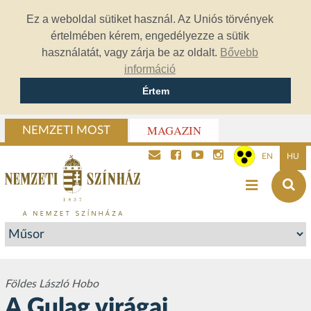
Ez a weboldal sütiket használ. Az Uniós törvények
értelmében kérem, engedélyezze a sütik
használatát, vagy zárja be az oldalt.
Bővebb
információ
Értem
MAGAZIN
NEMZETI MOST
EN
HU
Földes László Hobo
A Gulag virágai