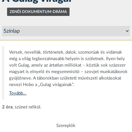
ZENÉS DOKUMENTUM-DRÁMA
Versek, novellák, történetek, dalok, szomorúak és vidámak
még a világ legborzalmasabb helyein is születnek. Ilyen hely
volt Gulag, amely az ártatlan milliókat – köztük sok százezer
magyart is elnyelő és megsemmisítő – szovjet munkatáborok
gyűjtőneve. A táborokban született művészeti alkotásokat
nevezi Hobo a „Gulag virágainak”.
Tovább...
2 óra
, szünet nélkül.
Szereplők