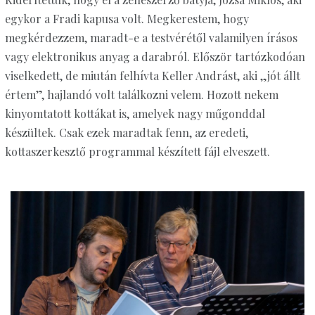
egykor a Fradi kapusa volt. Megkerestem, hogy
megkérdezzem, maradt-e a testvérétől valamilyen írásos
vagy elektronikus anyag a darabról. Először tartózkodóan
viselkedett, de miután felhívta Keller Andrást, aki „jót állt
értem”, hajlandó volt találkozni velem. Hozott nekem
kinyomtatott kottákat is, amelyek nagy műgonddal
készültek. Csak ezek maradtak fenn, az eredeti,
kottaszerkesztő programmal készített fájl elveszett.