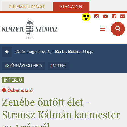
MAGAZIN
NEMZETI MOST
2026. augusztus 6. -
Berta, Bettina
Napja
SZÍNHÁZI OLIMPIA
MITEM
INTERJÚ
Ősbemutató
Zenébe öntött élet -
Strausz Kálmán karmester