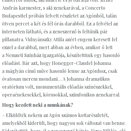
András karmester, s aki zenekarával, a Concerto
Budapesttel próbán felvett részletet az Agónból, talán
ötven percet a két és fél órás darabból. Ez a felvétel az
interneten látható, és a zeneszerző is feltűnik pár
pillanatra. Vidnyánszky Attila azért engem keresett fel
ezzel a darabbal, mert abban az évben, amikor ő lett
a Nemzeti Színház igazgatója, készítettünk egy hasonló
előadást. Bár azt, hogy Honegger-Claudel Johanna
a máglyán című műve hasonló lenne az Agónhoz, csak
óvatosan merem mondani… A Johanna dramatikus
oratórium volt, monumentális előadás színészekkel,
operaénekesekkel, kórusokkal, szimfonikus zenekarral.
Hogy kezdett neki a munkának?
– Elküldték nekem az Agón számos kottarészletét,
amelyekből kiderült, hogy nagyon sok változat van benne.
Kiderítettük, hogy él a zeneszerző bátyja, Józsa Miklós, aki