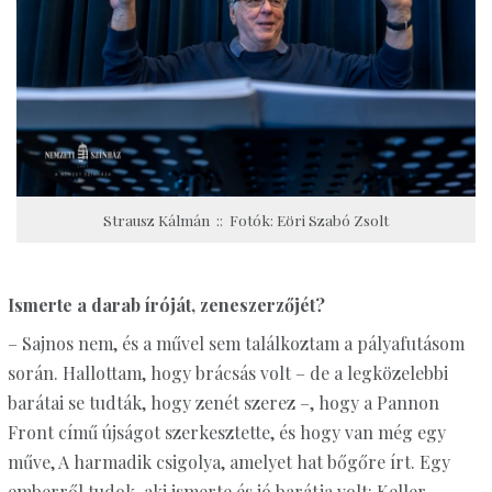
Strausz Kálmán :: Fotók: Eöri Szabó Zsolt
Ismerte a darab íróját, zeneszerzőjét?
– Sajnos nem, és a művel sem találkoztam a pályafutásom
során. Hallottam, hogy brácsás volt – de a legközelebbi
barátai se tudták, hogy zenét szerez –, hogy a Pannon
Front című újságot szerkesztette, és hogy van még egy
műve, A harmadik csigolya, amelyet hat bőgőre írt. Egy
emberről tudok, aki ismerte és jó barátja volt: Keller