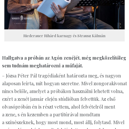
Riederauer Rihárd karnagy és Strausz Kálmán
Hallgatva a próbán az Agón zenéjét, még megközelítőleg
sem tudnám meghatározni a műfaját.
– Józsa Péter Pál tragédiaként határozta meg, és nagyon
alaposan leírta, mit hogyan szeretne. Mivel zongorakivonat
nincs belőle, amelyet a próbákon használni lehetett volna,
ezért a zenét január elején stúdióban felvettük. Az első
olvasópróbán én is részt vettem, ahol felvételről ment
a zene, s én kezemben a partitúrával mondtam
a színészeknek, hogy most mond, most állj, folytasd. Mivel