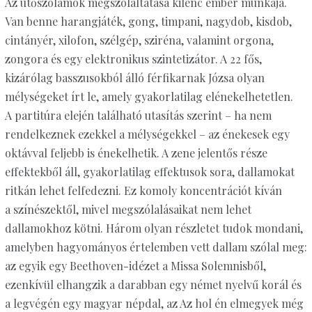
Az ütőszólamok megszólaltatása kilenc ember munkája.
Van benne harangjáték, gong, timpani, nagydob, kisdob,
cintányér, xilofon, szélgép, sziréna, valamint orgona,
zongora és egy elektronikus szintetizátor. A 22 fős,
kizárólag basszusokból álló férfikarnak Józsa olyan
mélységeket írt le, amely gyakorlatilag elénekelhetetlen.
A partitúra elején található utasítás szerint – ha nem
rendelkeznek ezekkel a mélységek­kel – az énekesek egy
oktávval feljebb is énekelhetik. A zene jelentős része
effektekből áll, gyakorlatilag effektusok sora, dallamokat
ritkán lehet felfedezni. Ez komoly koncentrációt kíván
a színészektől, mivel megszólalásaikat nem lehet
dallamokhoz kötni. Három olyan részletet tudok mondani,
amelyben hagyományos értelemben vett dallam szólal meg:
az egyik egy Beethoven-idézet a Missa Solemnisből,
ezenkívül elhangzik a darabban egy német nyelvű korál és
a legvégén egy magyar népdal, az Az hol én elmegyek még