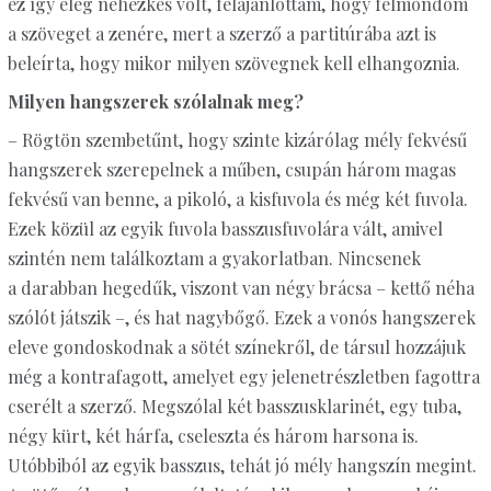
ez így elég nehézkes volt, felajánlottam, hogy felmondom
a szöveget a zenére, mert a szerző a partitúrába azt is
beleírta, hogy mikor milyen szövegnek kell elhangoznia.
Milyen hangszerek szólalnak meg?
– Rögtön szembetűnt, hogy szinte kizárólag mély fekvésű
hangszerek szerepelnek a műben, csupán három magas
fekvésű van benne, a pikoló, a kisfuvola és még két fuvola.
Ezek közül az egyik fuvola basszusfuvolára vált, amivel
szintén nem találkoztam a gyakorlatban. Nincsenek
a darabban hegedűk, viszont van négy brácsa – kettő néha
szólót játszik –, és hat nagybőgő. Ezek a vonós hangszerek
eleve gondoskodnak a sötét színekről, de társul hozzájuk
még a kontrafagott, amelyet egy jelenetrészletben fagottra
cserélt a szerző. Megszólal két basszus­klarinét, egy tuba,
négy kürt, két hárfa, cseleszta és három harsona is.
Utóbbiból az egyik basszus, tehát jó mély hangszín megint.