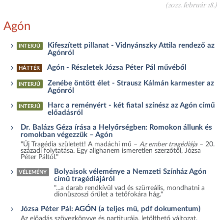
(2022. február 18.)
Agón
Kifeszített pillanat - Vidnyánszky Attila rendező az
INTERJÚ
Agónról
Agón - Részletek Józsa Péter Pál művéből
HÁTTÉR
Zenébe öntött élet - Strausz Kálmán karmester az
INTERJÚ
Agónról
Harc a reményért - két fiatal színész az Agón című
INTERJÚ
előadásról
Dr. Balázs Géza írása a Helyőrségben: Romokon állunk és
romokban végezzük – Agón
"Új Tragédia született! A madáchi mű –
Az ember tragédiája
– 20.
századi folytatása. Egy alighanem ismeretlen szerzőtől, Józsa
Péter Páltól."
Bolyaisok véleménye a Nemzeti Színház Agón
VÉLEMÉNY
című tragédiájáról
"...a darab rendkívül vad és szürreális, mondhatni a
dionüszoszi őrület a tetőfokára hág."
Józsa Péter Pál: AGÓN (a teljes mű, pdf dokumentum)
Az előadás szövegkönyve és partiturája, letölthető változat.