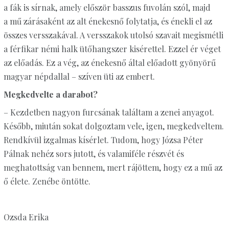
a fák is sírnak, amely először basszus fuvolán szól, majd
a mű zárásaként az alt énekesnő folytatja, és énekli el az
összes versszakával. A versszakok utolsó szavait megismétli
a férfikar némi halk ütőhangszer kisérettel. Ezzel ér véget
az előadás. Ez a vég, az énekesnő által előadott gyönyörű
magyar népdallal – szíven üti az embert.
Megkedvelte a darabot?
– Kezdetben nagyon furcsának találtam a zenei anyagot.
Később, miután sokat dolgoztam vele, igen, megkedveltem.
Rendkívül izgalmas kísérlet. Tudom, hogy Józsa Péter
Pálnak nehéz sors jutott, és valamiféle részvét és
meghatottság van bennem, mert rájöttem, hogy ez a mű az
ő élete. Zenébe öntötte.
Ozsda Erika