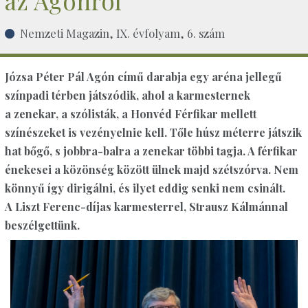
az Agónról
Nemzeti Magazin, IX. évfolyam, 6. szám
Józsa Péter Pál Agón című darabja egy aréna jellegű
színpadi térben játszódik, ahol a karmesternek
a zenekar, a szólisták, a Honvéd Férfikar mellett
színészeket is vezényelnie kell. Tőle húsz méterre játszik
hat bőgő, s jobbra-balra a zenekar többi tagja. A férfikar
énekesei a közönség között ülnek majd szétszórva. Nem
könnyű így dirigálni, és ilyet eddig senki nem csinált.
A Liszt Ferenc-díjas karmesterrel, Strausz Kálmánnal
beszélgettünk.