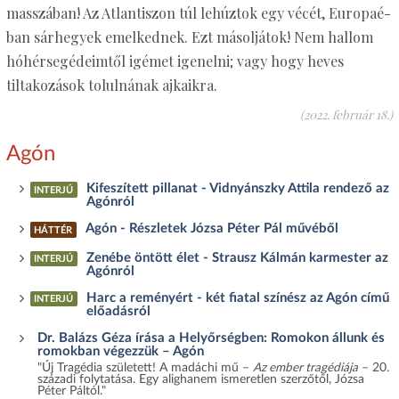
masszában! Az Atlantiszon túl lehúztok egy vécét, Europaé-
ban sárhegyek emelkednek. Ezt másoljátok! Nem hallom
hóhérsegédeimtől igémet igenelni; vagy hogy heves
tiltakozások tolulnának ajkaikra.
(2022. február 18.)
Agón
Kifeszített pillanat - Vidnyánszky Attila rendező az
INTERJÚ
Agónról
Agón - Részletek Józsa Péter Pál művéből
HÁTTÉR
Zenébe öntött élet - Strausz Kálmán karmester az
INTERJÚ
Agónról
Harc a reményért - két fiatal színész az Agón című
INTERJÚ
előadásról
Dr. Balázs Géza írása a Helyőrségben: Romokon állunk és
romokban végezzük – Agón
"Új Tragédia született! A madáchi mű –
Az ember tragédiája
– 20.
századi folytatása. Egy alighanem ismeretlen szerzőtől, Józsa
Péter Páltól."