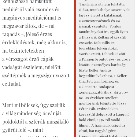
kénbűzössé hamisított
Tanulmányait nem folytatta,
nedűjéről való csöndes és
állása, munkahelye sosem volt.
Egész életét a kutatásnak,
magányos meditációmat is
a zeneszerzésnek és az
megzavartátok, de – mi
írásnak szentelte. Fontos
tanulmányokat írt, egyik ilyen
tagadás –, jóleső érzés
a Huszárik Zoltánról készült
érdeklődéstek, még akkor is,
esszéje. Kulturális és
teoretikus folyóiratokat
ha tekintetetekben
szerkesztett, többek között
a vérszagot érző cápák
a Pannon Frontot 1997 és 2003
között. Személyes barátság
vadságát észlelem, mielőtt
fűzte Keller András
széttépnék a megszigonyozott
hegedűművészhez, a Keller
Quartett alapítójához és
cethalat.
a Concerto Budapest
zeneigazgatójához, aki a 70–
80-as években szellemi
mentorának tekintette Józsa
Mert mi bölcsek, úgy szeljük
Péter Pált. Évtizedeken
a világmindenség óceánját –
keresztül dolgozott a Lángoló
hold című, 1956-ról szóló
pokloktól a szférák muzsikáló
filmen. A harmadik csigolya
gyűrűi felé –, mint
című, hat nagybőgőre
komponált művét halála után,