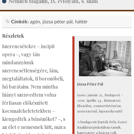
Nemzeti Magazin, IX. évfolyam, 6. szám
Címkék:
agón
józsa péter pál
háttér
Részletek
Szerencsétekre – incipit
opera –, vagy tán
mindannyiunk
szerencsétlenségére, lám,
megtaláltatok, ti borozóbéli,
Józsa Péter Pál
hű barátaim. Nem mintha
hiányt szenvedtem volna
(1960, január 21., Budapest –
2019. április 24., Kismaros)
férfiasan előkészített
filozófus, eszmetörténész,
kocsmaleheletetekben –
zeneszerző, lapszerkesztő
kiengedték a bűnözőket? –, s
A budapesti Bartók Béla Zenei
az élet e nemesnek hitt, mára
Szakközépiskolában tanult,
hangszere a brácsa volt.