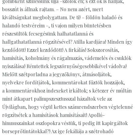
gömbként szülessünk újjá –szólok én; s ezt ők is hallják,
bosszút is állnak rajtam. – No nem azért, mert
kiváltságukat megbolygattam. De ti! – földön haladó és
halandó testvéreim –, ti vajon milyen büntetésben
részesültök fecsegésünk halhatatlanná és
hallgathatatlanná rögzítésével? Atilla kardjára! Minden így
kezdődött! Ezzel kezdődött! A firkálás! Sokszorosítás,
hamisítás, koholmány és rágalmazás, vádemelés és csuklók
nyiszálása! Rémtettek legszörnyűségesebbikével vádolva!
Mielőtt szétporladna a jegyzőkönyv, átmásoljátok,
nyelvekre fordítjátok, kommentárokat fűztök hozzájok,
a kommentárokhoz indexeket irkáltok; s kétezer év múltán
mint átkapart palimpszesztusszal házaltok vele az
Újvilágban, hogy végül kettes számrendszerben végtelenné
rögzítsétek a hamisítások hamisításait! Apolló-
himnuszainkat oszlopokra véstük, ti pedig itt kapirgáltok
borseprőtintátokkal?! Az ige fekáliája a szétrohadó