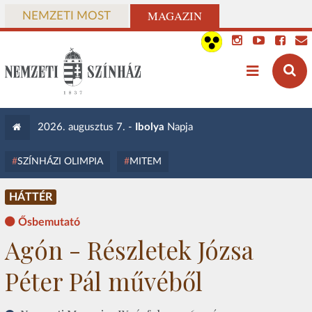
MAGAZIN
NEMZETI MOST
2026. augusztus 7. -
Ibolya
Napja
SZÍNHÁZI OLIMPIA
MITEM
HÁTTÉR
Ősbemutató
Agón - Részletek Józsa
Péter Pál művéből