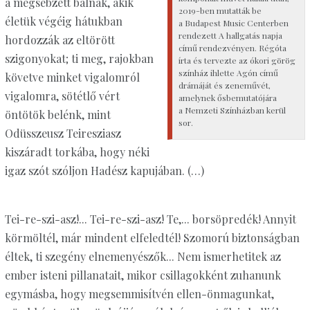
a megsebzett bálnák, akik
2019-ben mutatták be
életük végéig hátukban
a Budapest Music Centerben
rendezett A hallgatás napja
hordozzák az eltörött
című rendezvényen. Régóta
szigonyokat; ti meg, rajokban
írta és tervezte az ókori görög
színház ihlette Agón című
követve minket vigalomról
drámáját és zeneművét,
vigalomra, sötétlő vért
amelynek ősbemutatójára
a Nemzeti Színházban kerül
öntötök belénk, mint
sor.
Odüsszeusz Teiresziasz
kiszáradt torkába, hogy néki
igaz szót szóljon Hadész kapujában. (…)
Tei-re-szi-asz!... Tei-re-szi-asz! Te,... borsöpredék! Annyit
körmöltél, már mindent elfeledtél! Szomorú biztonságban
éltek, ti szegény elnemenyészők... Nem ismerhetitek az
ember isteni pillanatait, mikor csillagokként zuhanunk
egymásba, hogy megsemmisítvén ellen-önmagunkat,