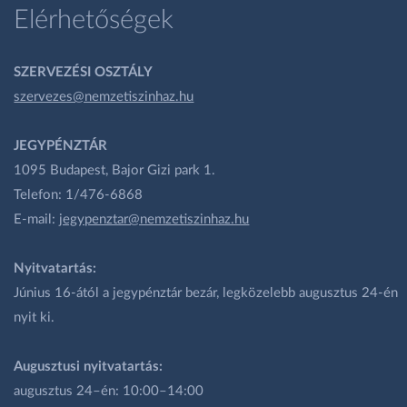
Elérhetőségek
SZERVEZÉSI OSZTÁLY
szervezes@nemzetiszinhaz.hu
JEGYPÉNZTÁR
1095 Budapest, Bajor Gizi park 1.
Telefon: 1/476-6868
E-mail:
jegypenztar@nemzetiszinhaz.hu
Nyitvatartás:
Június 16-ától a jegypénztár bezár, legközelebb augusztus 24-én
nyit ki.
Augusztusi nyitvatartás:
augusztus 24–én: 10:00–14:00