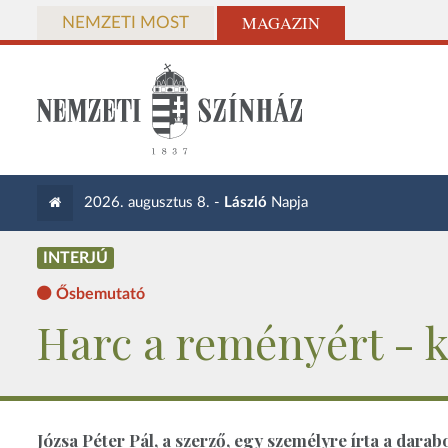
MAGAZIN
NEMZETI MOST
2026. augusztus 8. -
László
Napja
INTERJÚ
Ősbemutató
Harc a reményért - k
Józsa Péter Pál, a szerző, egy személyre írta a dara