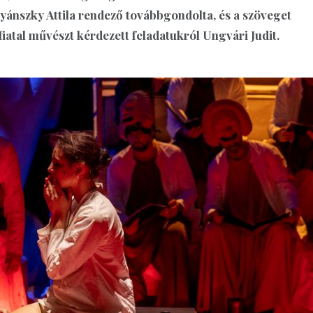
yánszky Attila rendező továbbgondolta, és a szöveget
fiatal művészt kérdezett feladatukról Ungvári Judit.