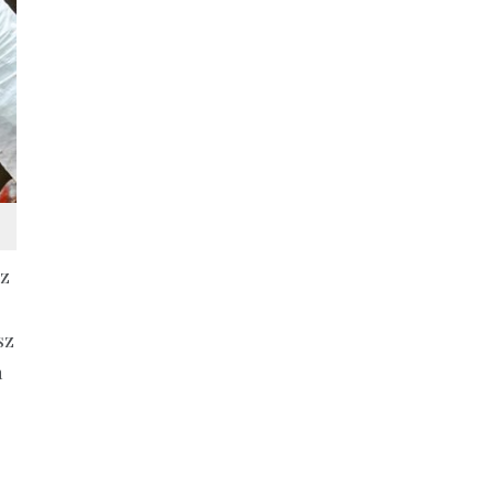
az
sz
n