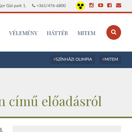
or Gizi park 1.
+361/476-6800
VÉLEMÉNY
HÁTTÉR
MITEM
SZÍNHÁZI OLIMPIA
MITEM
ón című előadásról
l,