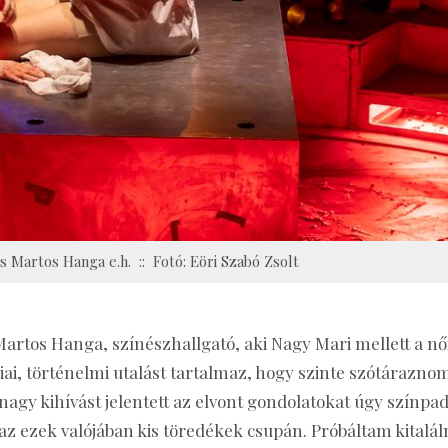
s Martos Hanga e.h. :: Fotó: Eöri Szabó Zsolt
Martos Hanga, színészhallgató, aki Nagy Mari mellett a nő
iai, történelmi utalást tartalmaz, hogy szinte szótárazno
gy kihívást jelentett az elvont gondolatokat úgy színpa
az ezek valójában kis töredékek csupán. Próbáltam kitaláln