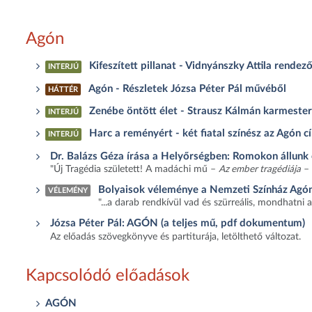
Agón
Kifeszített pillanat - Vidnyánszky Attila rendez
INTERJÚ
Agón - Részletek Józsa Péter Pál művéből
HÁTTÉR
Zenébe öntött élet - Strausz Kálmán karmester
INTERJÚ
Harc a reményért - két fiatal színész az Agón 
INTERJÚ
Dr. Balázs Géza írása a Helyőrségben: Romokon állun
"Új Tragédia született! A madáchi mű –
Az ember tragédiája
– 
Bolyaisok véleménye a Nemzeti Színház Agón
VÉLEMÉNY
"...a darab rendkívül vad és szürreális, mondhatni 
Józsa Péter Pál: AGÓN (a teljes mű, pdf dokumentum)
Az előadás szövegkönyve és partiturája, letölthető változat.
Kapcsolódó előadások
AGÓN