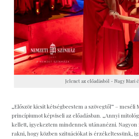
Jelenet az előadásból - Nagy Mari é
„Először kicsit kétségbeestem a szövegtől” – meséli 
princípiumot képviseli az előadásban. „Annyi mitológ
kellett, igyekeztem mindennek utánanézni. Nagyon na
rakni, hogy közben szituációkat is érzékeltessünk, ig