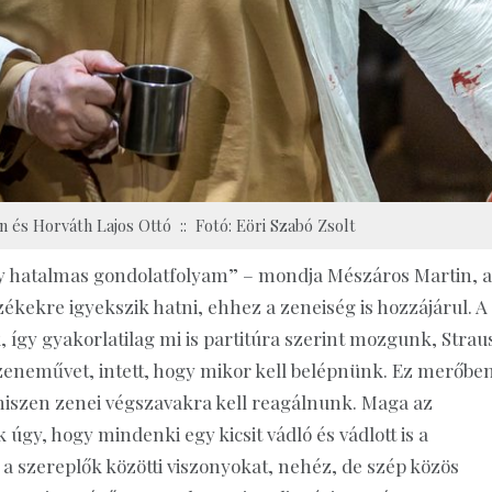
 és Horváth Lajos Ottó :: Fotó: Eöri Szabó Zsolt
egy hatalmas gondolatfolyam” – mondja Mészáros Martin, 
zékekre igyekszik hatni, ehhez a zeneiség is hozzájárul. A
 így gyakorlatilag mi is partitúra szerint mozgunk, Strau
eneművet, intett, hogy mikor kell belépnünk. Ez merőbe
, hiszen zenei végszavakra kell reagálnunk. Maga az
úgy, hogy mindenki egy kicsit vádló és vádlott is a
 a szereplők közötti viszonyokat, nehéz, de szép közös