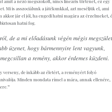
t amit a néző megszokott, nincs lineáris történet, ez egy
 Mi is asszociálunk a játékunkkal, azt meséljük el, ami
 akkor jár el jól, ha engedi hatni magára az érzelmeket, 
iztosan hatni fog.
gról, de a mi előadásunk végén mégis megszüle
sabb üzenet, hogy bármennyire lent vagyunk,
n megcsillan a remény, akkor érdemes küzdeni.
ogy verseny, de inkább az életért, a reményért folyó
nivalója. Minden mondata rímel a mára, annak ellenére,
tere.”