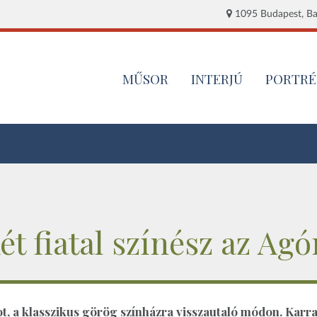
1095 Budapest, Baj
MŰSOR
INTERJÚ
PORTRÉ
ét fiatal színész az Ag
bot, a klasszikus görög színházra visszautaló módon. Karra