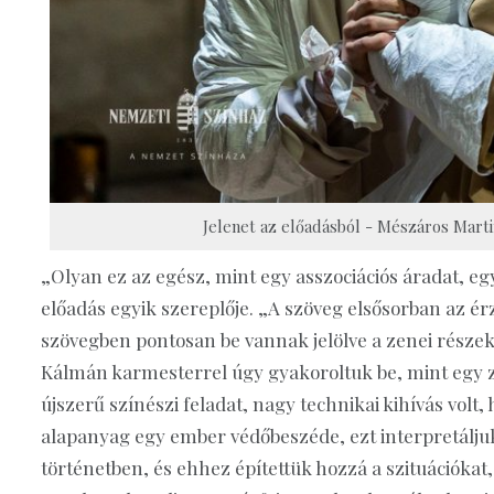
Jelenet az előadásból - Mészáros Martin
„Olyan ez az egész, mint egy asszociációs áradat, 
előadás egyik szereplője. „A szöveg elsősorban az ér
szövegben pontosan be vannak jelölve a zenei részek,
Kálmán karmesterrel úgy gyakoroltuk be, mint egy z
újszerű színészi feladat, nagy technikai kihívás volt
alapanyag egy ember védőbeszéde, ezt interpretáljuk 
történetben, és ehhez építettük hozzá a szituációkat,