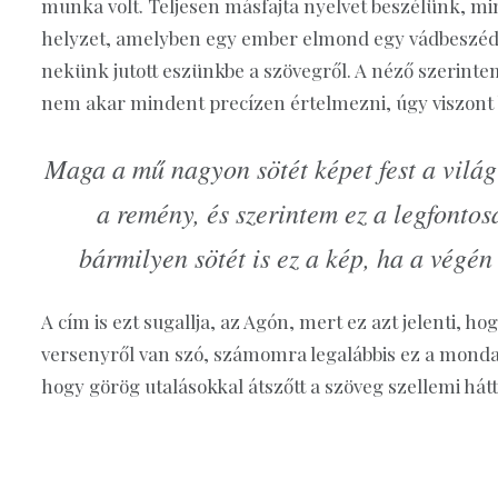
munka volt. Teljesen másfajta nyelvet beszélünk, min
helyzet, amelyben egy ember elmond egy vádbeszédet.
nekünk jutott eszünkbe a szövegről. A néző szerintem
nem akar mindent precízen értelmezni, úgy viszont b
Maga a mű nagyon sötét képet fest a vilá
a remény, és szerintem ez a legfonto
bármilyen sötét is ez a kép, ha a végé
A cím is ezt sugallja, az Agón, mert ez azt jelenti, h
versenyről van szó, számomra legalábbis ez a monda
hogy görög utalásokkal átszőtt a szöveg szellemi hát