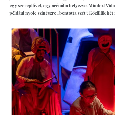
egy szereplővel, egy arénába helyezve. Mindezt Vidn
például nyolc színészre „bontotta szét”. Közülük két 