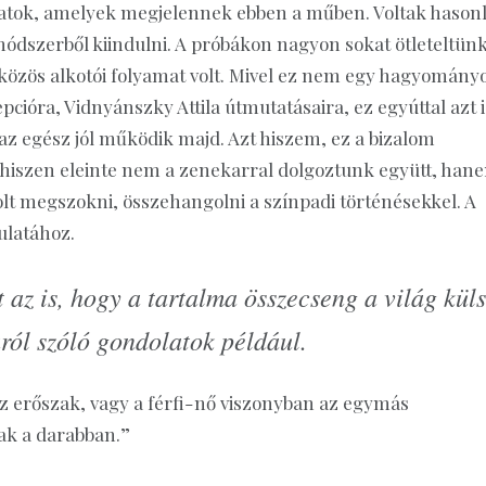
atok, amelyek megjelennek ebben a műben. Voltak hason
ódszerből kiindulni. A próbákon nagyon sokat ötleteltünk
 közös alkotói folyamat volt. Mivel ez nem egy hagyomány
pcióra, Vidnyánszky Attila útmutatásaira, ez egyúttal azt i
az egész jól működik majd. Azt hiszem, ez a bizalom
 hiszen eleinte nem a zenekarral dolgoztunk együtt, han
volt megszokni, összehangolni a színpadi történésekkel. A
ulatához.
 az is, hogy a tartalma összecseng a világ kül
úról szóló gondolatok például.
 erőszak, vagy a férfi-nő viszonyban az egymás
k a darabban.”