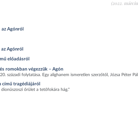
(2022. március
ő az Agónról
 az Agónról
című előadásról
k és romokban végezzük – Agón
20. századi folytatása. Egy alighanem ismeretlen szerzőtől, Józsa Péter Pált
 című tragédiájáról
a dionüszoszi őrület a tetőfokára hág."