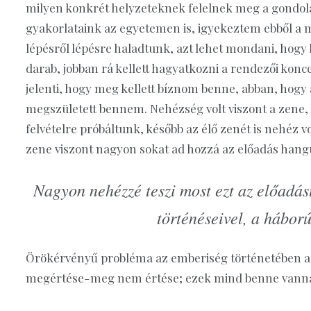
milyen konkrét helyzeteknek felelnek meg a gondol
gyakorlataink az egyetemen is, igyekeztem ebből a m
lépésről lépésre haladtunk, azt lehet mondani, hogy
darab, jobban rá kellett hagyatkozni a rendezői konce
jelenti, hogy meg kellett bíznom benne, abban, hogy 
megszületett bennem. Nehézség volt viszont a zene,
felvételre próbáltunk, később az élő zenét is nehéz 
zene viszont nagyon sokat ad hozzá az előadás hang
Nagyon nehézzé teszi most ezt az előadást
történéseivel, a hábor
Örökérvényű probléma az emberiség történetében az
megértése-meg nem értése; ezek mind benne vanna