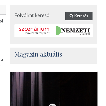
Folyóirat kereső
Keresés
ól
Magazin aktuális
 a
r