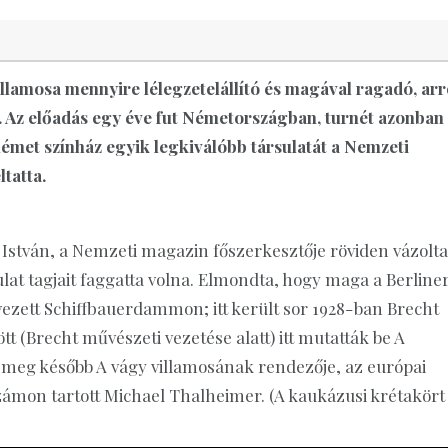
llamosa mennyire lélegzetelállító és magával ragadó, arr
 Az előadás egy éve fut Németországban, turnét azonban
német színház egyik legkiválóbb társulatát a Nemzeti
tatta.
István, a Nemzeti magazin főszerkesztője röviden vázolta
ulat tagjait faggatta volna. Elmondta, hogy maga a Berline
vezett Schiffbauerdammon; itt került sor 1928-ban Brecht
t (Brecht művészeti vezetése alatt) itt mutatták be A
 meg később A vágy villamosának rendezője, az európai
számon tartott Michael Thalheimer. (A kaukázusi krétakört