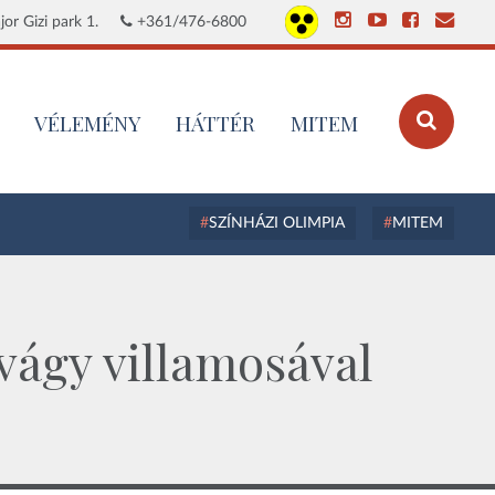
or Gizi park 1.
+361/476-6800
VÉLEMÉNY
HÁTTÉR
MITEM
SZÍNHÁZI OLIMPIA
MITEM
 vágy villamosával