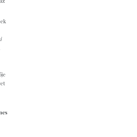
áz
nek
i
a
ője
et
nes