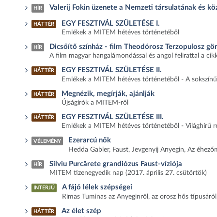
Valerij Fokin üzenete a Nemzeti társulatának és köz
HÍR
EGY FESZTIVÁL SZÜLETÉSE I.
HÁTTÉR
Emlékek a MITEM hétéves történetéből
Dicsőítő színház - film Theodórosz Terzopulosz gö
HÍR
A film magyar hangalámondással és angol felirattal a ci
EGY FESZTIVÁL SZÜLETÉSE II.
HÁTTÉR
Emlékek a MITEM hétéves történetéből - A sokszínű
Megnézik, megírják, ajánlják
HÁTTÉR
Újságírók a MITEM-ről
EGY FESZTIVÁL SZÜLETÉSE III.
HÁTTÉR
Emlékek a MITEM hétéves történetéből - Világhírű r
Ezerarcú nők
VÉLEMÉNY
Hedda Gabler, Faust, Jevgenyij Anyegin, Az éhez
Silviu Purcărete grandiózus Faust-víziója
HÍR
MITEM tizenegyedik nap (2017. április 27. csütörtök)
A fájó lélek szépségei
INTERJÚ
Rimas Tuminas az Anyeginről, az orosz hős típusáról, 
Az élet szép
HÁTTÉR