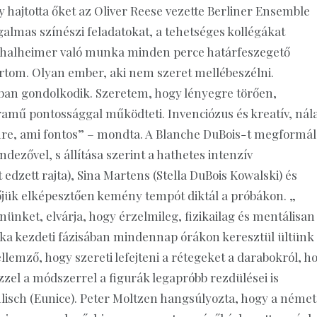
 hajtotta őket az Oliver Reese vezette Berliner Ensemble
galmas színészi feladatokat, a tehetséges kollégákat
 Thalheimer való munka minden perce határfeszegető
artom. Olyan ember, aki nem szeret mellébeszélni.
ban gondolkodik. Szeretem, hogy lényegre törően,
amű pontossággal működteti. Invenciózus és kreatív, nál
enre, ami fontos” – mondta. A Blanche DuBois-t megformál
dezővel, s állítása szerint a hathetes intenzív
 edzett rajta), Sina Martens (Stella DuBois Kowalski) és
jük elképesztően kemény tempót diktál a próbákon. „
nket, elvárja, hogy érzelmileg, fizikailag és mentálisan 
nka kezdeti fázisában mindennap órákon keresztül ültünk
lemző, hogy szereti lefejteni a rétegeket a darabokról, h
zzel a módszerrel a figurák legapróbb rezdülései is
isch (Eunice). Peter Moltzen hangsúlyozta, hogy a német