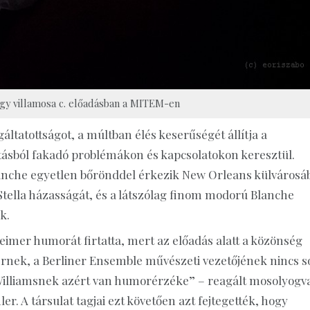
ágy villamosa c. előadásban a MITEM-en
ltatottságot, a múltban élés keserűségét állítja a
jtásból fakadó problémákon és kapcsolatokon keresztül.
lanche egyetlen bőrönddel érkezik New Orleans külvárosá
 Stella házasságát, és a látszólag finom modorú Blanche
k.
imer humorát firtatta, mert az előadás alatt a közönség
mernek, a Berliner Ensemble művészeti vezetőjének nincs s
illiamsnek azért van humorérzéke” – reagált mosolyogv
r. A társulat tagjai ezt követően azt fejtegették, hogy