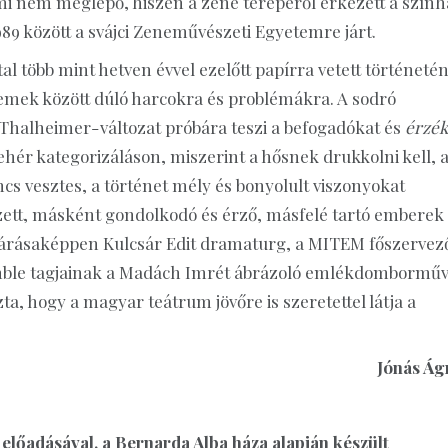
mi nem meglepő, hiszen a zene terepéről érkezett a szính
989 között a svájci Zeneművészeti Egyetemre járt.
tal több mint hetven évvel ezelőtt papírra vetett történeté
 nemek között dúló harcokra és problémákra. A sodró
ó Thalheimer-változat próbára teszi a befogadókat és
érzék
hér kategorizáláson, miszerint a hősnek drukkolni kell, 
incs vesztes, a történet mély és bonyolult viszonyokat
zett, másként gondolkodó és érző, másfelé tartó emberek
zárásaképpen Kulcsár Edit dramaturg, a MITEM főszervez
emble tagjainak a Madách Imrét ábrázoló emlékdomborműv
a, hogy a magyar teátrum jövőre is szeretettel látja a
Jónás Ág
lőadásával, a Bernarda Alba háza alapján készült