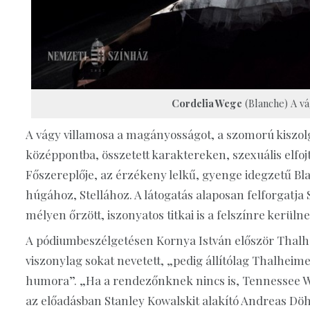
Cordelia Wege
(Blanche) A v
A vágy villamosa a magányosságot, a szomorú kiszolgá
középpontba, összetett karaktereken, szexuális elfo
Főszereplője, az érzékeny lelkű, gyenge idegzetű B
húgához, Stellához. A látogatás alaposan felforgatja
mélyen őrzött, iszonyatos titkai is a felszínre kerülne
A pódiumbeszélgetésen Kornya István először Thalhe
viszonylag sokat nevetett, „pedig állítólag Thalhei
humora”. „Ha a rendezőnknek nincs is, Tennessee W
az előadásban Stanley Kowalskit alakító Andreas Döhle