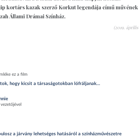
ajip kortárs kazak szerző Korkut legendája című művének
azah Állami Drámai Színház.
(2019. április
mléke ez a film
k, hogy kicsit a társaságotokban lófráljanak...
nnie
 vezetőjével
ulosz a járvány lehetséges hatásáról a színházművészetre