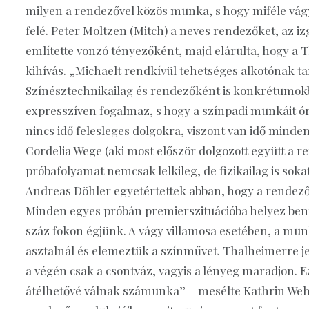
milyen a rendezővel közös munka, s hogy miféle vágy
felé. Peter Moltzen (Mitch) a neves rendezőket, az iz
említette vonzó tényezőként, majd elárulta, hogy a
kihívás. „Michaelt rendkívül tehetséges alkotónak t
Színésztechnikailag és rendezőként is konkrétumok
expresszíven fogalmaz, s hogy a színpadi munkáit ór
nincs idő felesleges dolgokra, viszont van idő mind
Cordelia Wege (aki most először dolgozott együtt a ren
próbafolyamat nemcsak lelkileg, de fizikailag is sokat
Andreas Döhler egyetértettek abban, hogy a rendező
Minden egyes próbán premierszituációba helyez bennü
száz fokon égjünk. A vágy villamosa esetében, a mu
asztalnál és elemeztük a színművet. Thalheimerre jel
a végén csak a csontváz, vagyis a lényeg maradjon. E
átélhetővé válnak számunka” – mesélte Kathrin Wehl