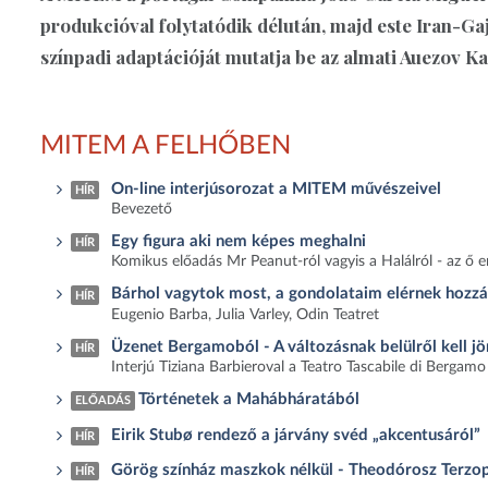
produkcióval folytatódik délután, majd este Iran-G
színpadi adaptációját mutatja be az almati Auezov K
MITEM A FELHŐBEN
On-line interjúsorozat a MITEM művészeivel
HÍR
Bevezető
Egy figura aki nem képes meghalni
HÍR
Komikus előadás Mr Peanut-ról vagyis a Halálról - az ő e
Bárhol vagytok most, a gondolataim elérnek hozzáto
HÍR
Eugenio Barba, Julia Varley, Odin Teatret
Üzenet Bergamoból - A változásnak belülről kell jö
HÍR
Interjú Tiziana Barbieroval a Teatro Tascabile di Bergamo
Történetek a Mahábháratából
ELŐADÁS
Eirik Stubø rendező a járvány svéd „akcentusáról”
HÍR
Görög színház maszkok nélkül - Theodórosz Terzop
HÍR