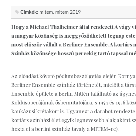
Címkék:
mitem
mitem 2019
Hogy a Michael Thalheimer által rendezett A vágy vi
a magyar közönség is meggyőződhetett tegnap este.
most először vállalt a Berliner Ensemble. A kortárs 
Színház közönsége hosszú percekig tartó tapssal mél
Az előadást követő pódiumbeszélgetés elején Kornya 
Berliner Ensemble színház történetét, mielőtt a társ
Ensemble épülete a Berlin Mittén található az úgyne
Koldusoperájának ősbemutatójára, s 1954 és 1956 közöt
kaukázusi krétakört is. Ugyanezt a darabot rendezte
kortárs színházi élet egyik legnevesebb alakjaként 
hozta el a berlini színház tavaly a MITEM-re).