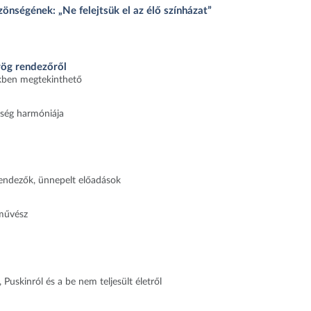
önségének: „Ne felejtsük el az élő színházat”
rög rendezőről
kkben megtekinthető
ség harmóniája
endezők, ünnepelt előadások
őművész
Puskinról és a be nem teljesült életről