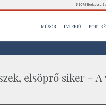
1095 Budapest, Baj
MŰSOR
INTERJÚ
PORTRÉ
szek, elsöprő siker – A
M