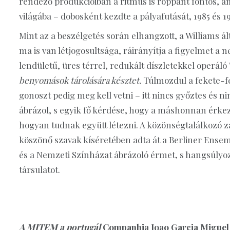
rendező produkcióiban a ritmus is roppant fontos, a
világába – dobosként kezdte a pályafutását, 1985 és 1
Mint az a beszélgetés során elhangzott, a Williams ál
ma is van létjogosultsága, ráirányítja a figyelmet a
lendületű, üres térrel, redukált díszletekkel operál
benyomások tárolására késztet.
Túlmozdul a fekete-fe
gonoszt pedig meg kell vetni – itt nincs győztes és n
ábrázol, s egyik fő kérdése, hogy a máshonnan érke
hogyan tudnak együtt létezni. A közönségtalálkozó 
köszönő szavak kíséretében adta át a Berliner Ens
és a Nemzeti Színházat ábrázoló érmet, s hangsúlyozt
társulatot.
A MITEM a portugál
Companhia Joao Garcia Miguel e