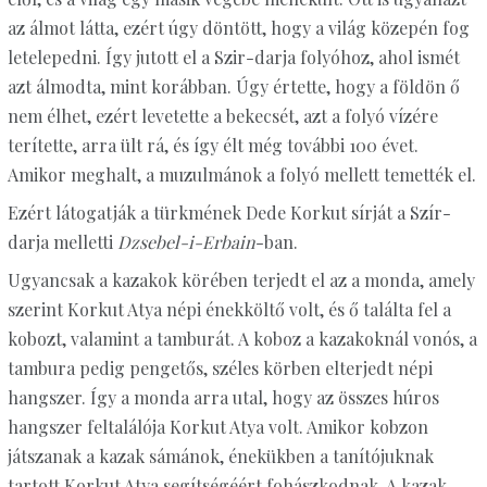
az álmot látta, ezért úgy döntött, hogy a világ közepén fog
letelepedni. Így jutott el a Szir-darja folyóhoz, ahol ismét
azt álmodta, mint korábban. Úgy értette, hogy a földön ő
nem élhet, ezért levetette a bekecsét, azt a folyó vízére
terítette, arra ült rá, és így élt még további 100 évet.
Amikor meghalt, a muzulmánok a folyó mellett temették el.
Ezért látogatják a türkmének Dede Korkut sírját a Szír-
darja melletti
Dzsebel-i-Erbain
-ban.
Ugyancsak a kazakok körében terjedt el az a monda, amely
szerint Korkut Atya népi énekköltő volt, és ő találta fel a
kobozt, valamint a tamburát. A koboz a kazakoknál vonós, a
tambura pedig pengetős, széles körben elterjedt népi
hangszer. Így a monda arra utal, hogy az összes húros
hangszer feltalálója Korkut Atya volt. Amikor kobzon
játszanak a kazak sámánok, énekükben a tanítójuknak
tartott Korkut Atya segítségéért fohászkodnak. A kazak