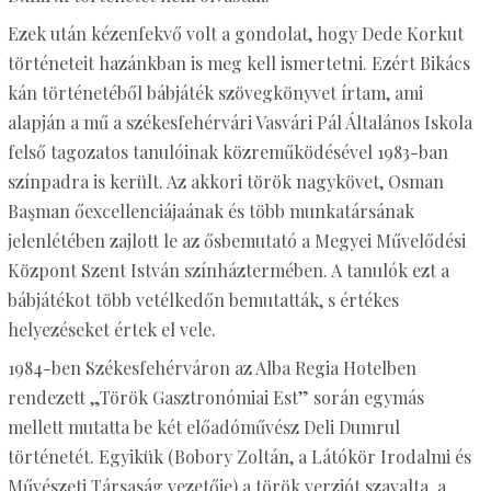
Ezek után kézenfekvő volt a gondolat, hogy Dede Korkut
történeteit hazánkban is meg kell ismertetni. Ezért Bikács
kán történetéből bábjáték szövegkönyvet írtam, ami
alapján a mű a székesfehérvári Vasvári Pál Általános Iskola
felső tagozatos tanulóinak közreműködésével 1983-ban
színpadra is került. Az akkori török nagykövet, Osman
Başman őexcellenciájaának és több munkatársának
jelenlétében zajlott le az ősbemutató a Megyei Művelődési
Központ Szent István színháztermében. A tanulók ezt a
bábjátékot több vetélkedőn bemutatták, s értékes
helyezéseket értek el vele.
1984-ben Székesfehérváron az Alba Regia Hotelben
rendezett „Török Gasztronómiai Est” során egymás
mellett mutatta be két előadóművész Deli Dumrul
történetét. Egyikük (Bobory Zoltán, a Látókör Irodalmi és
Művészeti Társaság vezetője) a török verziót szavalta, a