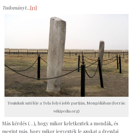
Tudományt…
[13]
Tonjukuk sztéléje a Tola folyó jobb partján, Mongóliában (forrás:
wikipedia.org)
Más kérdés (…), hogy mikor keletkeztek a mondák, és
megint más, hogy mikor jegyezték le azokat a drezdai