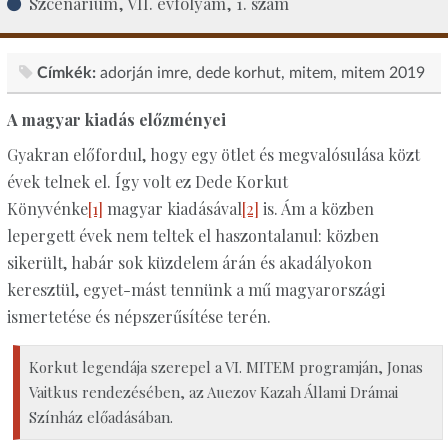
Szcenárium, VII. évfolyam, 1. szám
Címkék:
adorján imre
dede korhut
mitem
mitem 2019
A magyar kiadás előzményei
Gyakran előfordul, hogy egy ötlet és megvalósulása közt
évek telnek el. Így volt ez Dede Korkut
Könyvénke
[1]
magyar kiadásával
[2]
is. Ám a közben
lepergett évek nem teltek el haszontalanul: közben
sikerült, habár sok küzdelem árán és akadályokon
keresztül, egyet-mást tennünk a mű magyarországi
ismertetése és népszerűsítése terén.
Korkut legendája szerepel a VI. MITEM programján, Jonas
Vaitkus rendezésében, az Auezov Kazah Állami Drámai
Színház előadásában.