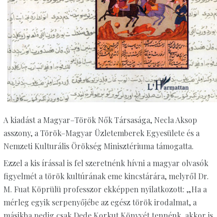
A kiadást a Magyar–Török Nők Társasága, Necla Aksop
asszony, a Török–Magyar Üzletemberek Egyesülete és a
Nemzeti Kulturális Örökség Minisztériuma támogatta.
Ezzel a kis írással is fel szeretnénk hívni a magyar olvasók
figyelmét a török kultúrának eme kincstárára, melyről Dr.
M. Fuat Köprülü professzor ekképpen nyilatkozott: „Ha a
mérleg egyik serpenyőjébe az egész török irodalmat, a
másikba pedig csak Dede Korkut Könyvét tennénk, akkor is