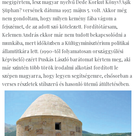
megígértem, lesz magyar nyelvű Dede Korkut Könyv! Âşik
Şüphan? versének dátuma 1997. május 5. volt. Akkor még
nem gondoltam, hogy milyen kemény fába vágom a
fejszémet, de az adott szó kötelezett. Fordítótársam,
Kelemen András ekkor már nem tudott bekapcsolódni a
munkába, mert időközben a Külügyminisztérium politikai
államtitkára lett. (1990-től folyamatosan országgyűlési
képviselő) ezért Puskás László barátomat kértem meg, aki
már szintén több török irodalmi alkotást fordított le
szépen magyarra, hogy legyen segítségemre, elsősorban a
verses részletek stílszerű és hasonló ütemű átültetésében.