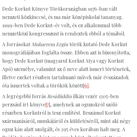
Dede Korkut Könyve Törökországban 1976-ban vált
nemzeti közkinccsé, és ma már középiskolai tananyag.
1999-ben Dede Korkut-év volt, és ez alkalommal több
nemzetközi kongresszust is rendeztek ebből a témából.
A forrásokat
Muharrem Ergin
török kutató Dede Korkut
monográfiájában foglalta össze. Ebben azt is bizonyította,
hogy Dede Korkut (magyarul Korkut Atya vagy Korkut
Apó) személye, valamint az ő neve alatt ismert történetek,
illetve ezeket részben tartalmazó művek már évszázadok
óta ismertek voltak a törökök között
[6]
.
A legrégebbi forrás
Residüddin
ilkán vezér 1305-ben
perzsául írt könyve
[7]
, amelynek az oguzokról szóló
részében Korkutról is tesz említést. Beszámol Korkut
származásáról, munkájáról és küldetéséről, mint aki négy
oguz kán alatt szolgált, és 295 éves korában halt meg. A