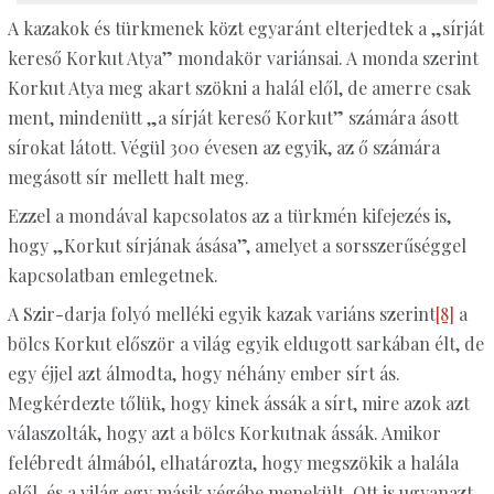
A kazakok és türkmenek közt egyaránt elterjedtek a „sírját
kereső Korkut Atya” mondakör variánsai. A monda szerint
Korkut Atya meg akart szökni a halál elől, de amerre csak
ment, mindenütt „a sírját kereső Korkut” számára ásott
sírokat látott. Végül 300 évesen az egyik, az ő számára
megásott sír mellett halt meg.
Ezzel a mondával kapcsolatos az a türkmén kifejezés is,
hogy „Korkut sírjának ásása”, amelyet a sorsszerűséggel
kapcsolatban emlegetnek.
A Szir-darja folyó melléki egyik kazak variáns szerint
[8]
a
bölcs Korkut először a világ egyik eldugott sarkában élt, de
egy éjjel azt álmodta, hogy néhány ember sírt ás.
Megkérdezte tőlük, hogy kinek ássák a sírt, mire azok azt
válaszolták, hogy azt a bölcs Korkutnak ássák. Amikor
felébredt álmából, elhatározta, hogy megszökik a halála
elől, és a világ egy másik végébe menekült. Ott is ugyanazt