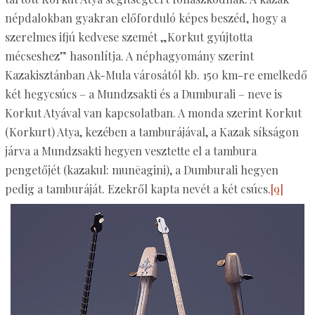
népdalokban gyakran előforduló képes beszéd, hogy a
szerelmes ifjú kedvese szemét „Korkut gyújtotta
mécseshez” hasonlítja. A néphagyomány szerint
Kazakisztánban Ak-Mula városától kb. 150 km-re emelkedő
két hegycsúcs – a Mundzsakti és a Dumburali – neve is
Korkut Atyával van kapcsolatban. A monda szerint Korkut
(Korkurt) Atya, kezében a tamburájával, a Kazak síkságon
járva a Mundzsakti hegyen vesztette el a tambura
pengetőjét (kazakul: munēagini), a Dumburali hegyen
pedig a tamburáját. Ezekről kapta nevét a két csúcs.
[9]