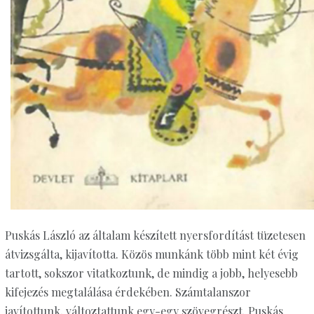
Puskás László az általam készített nyersfordítást tüzetesen
átvizsgálta, kijavította. Közös munkánk több mint két évig
tartott, sokszor vitatkoztunk, de mindig a jobb, helyesebb
kifejezés megtalálása érdekében. Számtalanszor
javítottunk, változtattunk egy-egy szövegrészt. Puskás