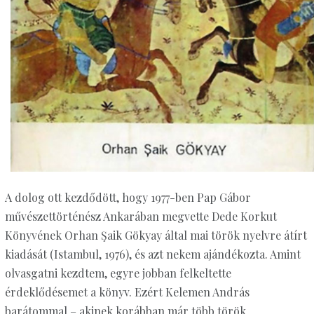
A dolog ott kezdődött, hogy 1977-ben Pap Gábor
művészettörténész Ankarában megvette Dede Korkut
Könyvének Orhan Şaik Gökyay által mai török nyelvre átírt
kiadását (Istambul, 1976), és azt nekem ajándékozta. Amint
olvasgatni kezdtem, egyre jobban felkeltette
érdeklődésemet a könyv. Ezért Kelemen András
barátommal – akinek korábban már több török