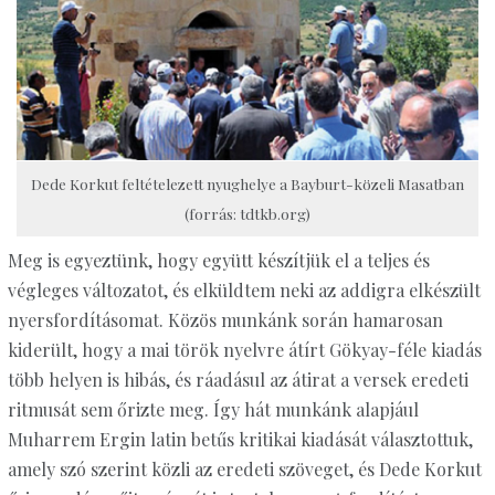
Dede Korkut feltételezett nyughelye a Bayburt-közeli Masatban
(forrás: tdtkb.org)
Meg is egyeztünk, hogy együtt készítjük el a teljes és
végleges változatot, és elküldtem neki az addigra elkészült
nyersfordításomat. Közös munkánk során hamarosan
kiderült, hogy a mai török nyelvre átírt Gökyay-féle kiadás
több helyen is hibás, és ráadásul az átirat a versek eredeti
ritmusát sem őrizte meg. Így hát munkánk alapjául
Muharrem Ergin latin betűs kritikai kiadását választottuk,
amely szó szerint közli az eredeti szöveget, és Dede Korkut