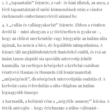
3. A „tapasztalás” fejezete, a vad- és házi állatok, az anya, a
férfi tapasztalatairól szóló közmondások után a vándor
énekmondó emberismeretéről számol be.
4. A „vallás és vallásgyakorlat” fejezete. Ebben a részben
derül ki − mint ahogyan a 12 történetben is gyakran −,
hogy az előirat szerkesztője vagy lejegyzője az iszlám síita
ágának, ha nem is a híve, de legalábbis szimpatizánsa. A
fejezet Alit megkülönböztetett tisztelettel említi, és reá az
imám tanon alapuló sía speciális sztereotip jelzőit
használja. Az esetleges kétségeket a kerbelai csatában
résztvevő Haszan és Husszein (Ali leszármazottai)
„szépségének”, dicsőségének sztereotípiája oszlatja el. A
kerbelai csata évfordulója a síita világban az iszlám
legnagyobb ünnepe.
A harmadik, a befejező rész a „négyféle asszony” leírása. A
török szövegbe – hogy értelmezze a stílus-változást –