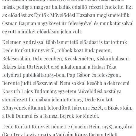
másik pedig a magyar balladák odaillő részeit énekelte. Ezt
az előadást az Építők Művelődési Házában megismételtük.
Osman Başman nagykövet úr feleségével és munkatársaival
együtt mindkét előadáson jelen volt.
Kelemen Andrással több ismertető előadást is tartottunk
Dede Korkut Könyvéről, többek közt Budapesten,
Békéscsabán, Debrecenben, Kecskeméten, Kiskunhalason.
Bikács kán történetét első alkalommal a Halasi Téka
folyóirat publikálta1985-ben, Pap Gábor és feleségem,
Berente Judit előszavával. Nem sokkal később a debreceni
Kossuth Lajos Tudományegyetem Művelődési osztálya
stencilezett formában jelentette meg Dede Korkut
Könyvének általunk lefordított három részét, a Bikács kán,
a Deli Dumrul és a Bamszi Bejrek történetét.
Dede Korkut Könyvét németre (Joacim Hein, 1958), angolra
(Geoffrey Lewis 1974) s a Vatikáni Könyvtárban fellelt