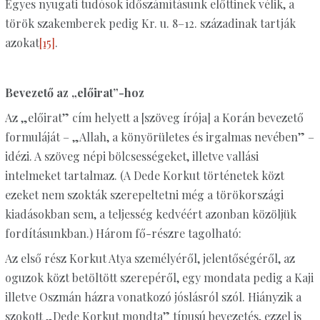
Egyes nyugati tudósok időszámításunk előttinek vélik, a
török szakemberek pedig Kr. u. 8–12. századinak tartják
azokat
[15]
.
Bevezető az „előirat”-hoz
Az „előirat” cím helyett a [szöveg írója] a Korán bevezető
formuláját – „Allah, a könyörületes és irgalmas nevében” –
idézi. A szöveg népi bölcsességeket, illetve vallási
intelmeket tartalmaz. (A Dede Korkut történetek közt
ezeket nem szokták szerepeltetni még a törökországi
kiadásokban sem, a teljesség kedvéért azonban közöljük
fordításunkban.) Három fő-részre tagolható:
Az első rész Korkut Atya személyéről, jelentőségéről, az
oguzok közt betöltött szerepéről, egy mondata pedig a Kaji
illetve Oszmán házra vonatkozó jóslásról szól. Hiányzik a
szokott „Dede Korkut mondta” típusú bevezetés, ezzel is