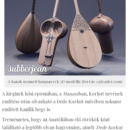
A kazak nemzeti hangszerek 3D modellje (forrás: cgtrader.com)
A kirgizek hősi eposzában, a
Manasz
ban, Korkut nevének
említése után olvasható a Dede Korkut művében sokszor
említett Kazilik hegy is.
Természetes, hogy az Anatóliában élő törökök közt
található a legtöbb olyan hagyomány, amely
Dede Korkut