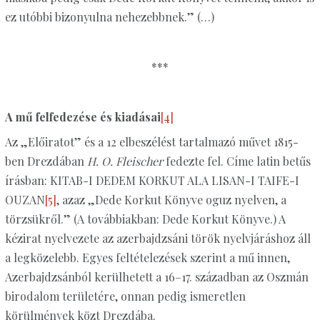
ez utóbbi bizonyulna nehezebbnek.” (…)
***
A mű felfedezése és kiadásai
[4]
Az „Előiratot” és a 12 elbeszélést tartalmazó művet 1815-
ben Drezdában
H. O. Fleischer
fedezte fel. Címe latin betűs
írásban: KITAB-I DEDEM KORKUT ALA LISAN-I TAIFE-I
OUZAN
[5]
, azaz „Dede Korkut Könyve oguz nyelven, a
törzsükről.” (A továbbiakban: Dede Korkut Könyve.) A
kézirat nyelvezete az azerbajdzsáni török nyelvjáráshoz áll
a legközelebb. Egyes feltételezések szerint a mű innen,
Azerbajdzsánból kerülhetett a 16–17. században az Oszmán
birodalom területére, onnan pedig ismeretlen
körülmények közt Drezdába.