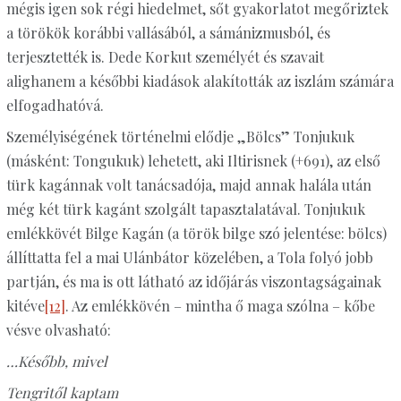
mégis igen sok régi hiedelmet, sőt gyakorlatot megőriztek
a törökök korábbi vallásából, a sámánizmusból, és
terjesztették is. Dede Korkut személyét és szavait
alighanem a későbbi kiadások alakították az iszlám számára
elfogadhatóvá.
Személyiségének történelmi elődje „Bölcs” Tonjukuk
(másként: Tongukuk) lehetett, aki Iltirisnek (+691), az első
türk kagánnak volt tanácsadója, majd annak halála után
még két türk kagánt szolgált tapasztalatával. Tonjukuk
emlékkövét Bilge Kagán (a török bilge szó jelentése: bölcs)
állíttatta fel a mai Ulánbátor közelében, a Tola folyó jobb
partján, és ma is ott látható az időjárás viszontagságainak
kitéve
[12]
. Az emlékkövén – mintha ő maga szólna – kőbe
vésve olvasható:
…Később, mivel
Tengritől kaptam