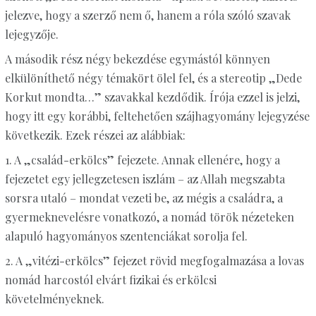
jelezve, hogy a szerző nem ő, hanem a róla szóló szavak
lejegyzője.
A második rész négy bekezdése egymástól könnyen
elkülöníthető négy témakört ölel fel, és a stereotip „Dede
Korkut mondta…” szavakkal kezdődik. Írója ezzel is jelzi,
hogy itt egy korábbi, feltehetően szájhagyomány lejegyzése
következik. Ezek részei az alábbiak:
1. A „család-erkölcs” fejezete. Annak ellenére, hogy a
fejezetet egy jellegzetesen iszlám – az Allah megszabta
sorsra utaló – mondat vezeti be, az mégis a családra, a
gyermeknevelésre vonatkozó, a nomád török nézeteken
alapuló hagyományos szentenciákat sorolja fel.
2. A „vitézi-erkölcs” fejezet rövid megfogalmazása a lovas
nomád harcostól elvárt fizikai és erkölcsi
követelményeknek.