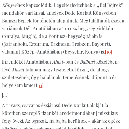
Könyvé
hez kapcsolódik. Legelterjedtebbek a „Bej Böjrek”
mondakör variánsai, amelyek Dede Korkut Könyvében
Bamszi Bejrek történetén alapulnak. Megtalálhatók ezek a
variánsok Dél-Anatóliában a Torosz hegység vidékén
(Antalya, Mugla), de a Pontusz-hegység tájain is
(Şafranbolu, Erzurum, Erzincan, Trabzon, Bayburt),
valamint Közép-Anatóliában (Beysehir, Konya) is.
[10]
Síremlékét Anatóliában
Ahlat
-ban és
Bajburt
közelében
lévő
Masat
faluban nagy tisztelettel őrzik, de ahogy
születésének, úgy halálának, temetésének időpontja és
helye sem ismert
[11]
.
[…]
A ravasz, csavaros észjárású Dede Korkut alakját [a
kötetben szereplő tizenkét eredetmondában] misztikus
fény övezi. Az oguzok, ha bajba kerülnek – akár az egész
közösség, akár csak egy család közülük –, azonnal őt