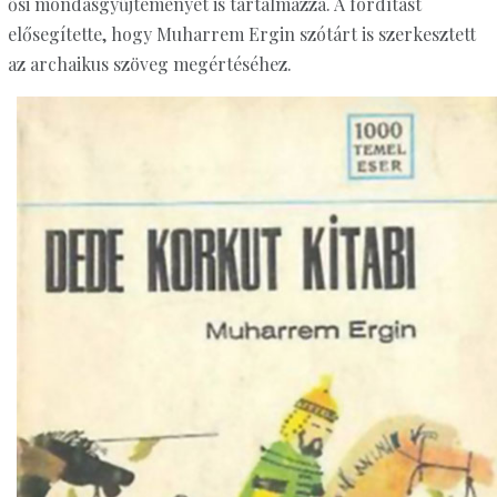
ősi mondásgyűjteményét is tartalmazza. A fordítást
elősegítette, hogy Muharrem Ergin szótárt is szerkesztett
az archaikus szöveg megértéséhez.