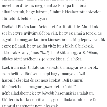
novellafordítása is megjelent az Európa Kiadónál –
elhatároztuk, hogy három, általunk kiválasztott epizódot
átültetünk belőle magyarra.
Elsőként Bikács kán történetét fordítottuk le. Munkánk
során egyre nyilvánvalóbbá vált, hogy ez a mű a török, de
egyúttal a magyar kultúra kincsestára is. Meglepetve vettük
észre például, hogy az ifjú vitéz itt is bikával birkózik,
akárcsak Arany János
Toldi
jában! Sőt, ahogy a
Toldi
ban,
Bikács történetében is 40 vitéz kíséri el a hőst.
Ezek után már tudatosan kerestük a magyar és a török,
ezen belül különösen a népi hagyományok közti
hasonlóságokat és azonosságokat. Deli Dumrul
történetében a magyar „szeretet próbája”
népballadakörnek egy bővebb hasonmására találtam.
Előttem is tudtak erről a magyar balladakutatók, de Deli
Dumrul történetét nem olvasták.