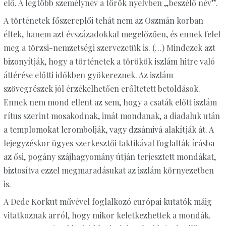
elő. A legtöbb személynév a török nyelvben „beszélő név”.
A történetek főszereplői tehát nem az Oszmán korban
éltek, hanem azt évszázadokkal megelőzően, és ennek felel
meg a törzsi-nemzetségi szervezetük is. (…) Mindezek azt
bizonyítják, hogy a történetek a törökök iszlám hitre való
áttérése előtti időkben gyökereznek. Az iszlám
szövegrészek jól érzékelhetően erőltetett betoldások.
Ennek nem mond ellent az sem, hogy a csaták előtt iszlám
rítus szerint mosakodnak, imát mondanak, a diadaluk után
a templomokat lerombolják, vagy dzsámivá alakítják át. A
lejegyzéskor ügyes szerkesztői taktikával foglalták írásba
az ősi, pogány szájhagyomány útján terjesztett mondákat,
biztosítva ezzel megmaradásukat az iszlám környezetben
is.
A Dede Korkut művével foglalkozó európai kutatók máig
vitatkoznak arról, hogy mikor keletkezhettek a mondák.