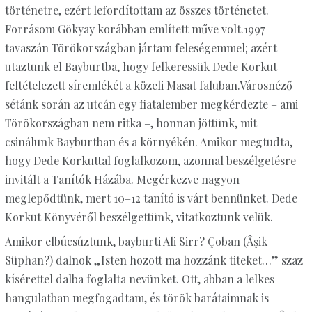
történetre, ezért lefordítottam az összes történetet.
Forrásom Gökyay korábban említett műve volt.1997
tavaszán Törökországban jártam feleségemmel; azért
utaztunk el Bayburtba, hogy felkeressük Dede Korkut
feltételezett síremlékét a közeli Masat faluban.Városnéző
sétánk során az utcán egy fiatalember megkérdezte – ami
Törökországban nem ritka –, honnan jöttünk, mit
csinálunk Bayburtban és a környékén. Amikor megtudta,
hogy Dede Korkuttal foglalkozom, azonnal beszélgetésre
invitált a Tanítók Házába. Megérkezve nagyon
meglepődtünk, mert 10–12 tanító is várt bennünket. Dede
Korkut Könyvéről beszélgettünk, vitatkoztunk velük.
Amikor elbúcsúztunk, bayburti Ali Sirr? Çoban (Âşik
Süphan?) dalnok „Isten hozott ma hozzánk titeket…” szaz
kísérettel dalba foglalta nevünket. Ott, abban a lelkes
hangulatban megfogadtam, és török barátaimnak is