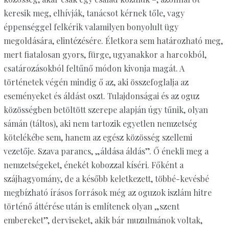
keresik meg, elhívják, tanácsot kérnek tőle, vagy
éppenséggel felkérik valamilyen bonyolult ügy
megoldására, elintézésére. Életkora sem határozható meg,
mert fiatalosan gyors, fürge, ugyanakkor a harcokból,
csatározásokból feltűnő módon kivonja magát. A
történetek végén mindig ő az, aki összefoglalja az
eseményeket és áldást oszt. Tulajdonságai és az oguz
közösségben betöltött szerepe alapján úgy tűnik, olyan
sámán (táltos), aki nem tartozik egyetlen nemzetség
kötelékébe sem, hanem az egész közösség szellemi
vezetője. Szava parancs, „áldása áldás”. Ő énekli meg a
nemzetségeket, énekét kobozzal kíséri. Főként a
szájhagyomány, de a később keletkezett, többé-kevésbé
megbízható írásos források még az oguzok iszlám hitre
történő áttérése után is említenek olyan „szent
embereket”, derviseket, akik bár muzulmánok voltak,