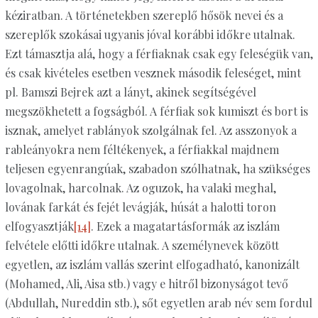
kéziratban. A történetekben szereplő hősök nevei és a
szereplők szokásai ugyanis jóval korábbi időkre utalnak.
Ezt támasztja alá, hogy a férfiaknak csak egy feleségük van,
és csak kivételes esetben vesznek második feleséget, mint
pl. Bamszi Bejrek azt a lányt, akinek segítségével
megszökhetett a fogságból. A férfiak sok kumiszt és bort is
isznak, amelyet rablányok szolgálnak fel. Az asszonyok a
rableányokra nem féltékenyek, a férfiakkal majdnem
teljesen egyenrangúak, szabadon szólhatnak, ha szükséges
lovagolnak, harcolnak. Az oguzok, ha valaki meghal,
lovának farkát és fejét levágják, húsát a halotti toron
elfogyasztják
[14]
. Ezek a magatartásformák az iszlám
felvétele előtti időkre utalnak. A személynevek között
egyetlen, az iszlám vallás szerint elfogadható, kanonizált
(Mohamed, Ali, Aisa stb.) vagy e hitről bizonyságot tevő
(Abdullah, Nureddin stb.), sőt egyetlen arab név sem fordul