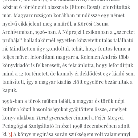
kézirat 6 történetét olaszra is (Ettore Rossi) lefordították
már. Magyarországon korábban mindössze egy német
nyelvű cikk jelent meg a műről, a Körösi Csoma
Archívumban, 1926-ban. A Néprajzi Lexikonban a „szeretet
próbája” balladakörnél egyetlen közvetett utalás található
rá. Mindketten úgy gondoltuk tehát, hogy fontos lenne a
teljes művet lefordítani magyarra. Kelemen András több
könyvkiadót is felkeresett, és felajánlotta, hogy lefordítjuk
mind a 12 történetet, de komoly érdeklődést egy kiadó sem
tanúsított, így a magyar kiadás előtt egyelőre bezárultak a
kapuk.
1996-ban a török műben talált, a magyar és török népi
kultúra közti hasonlóságokat gyűjtöttem össze, amelyet
könyv alakban
Turul gyermekei
címmel a Fejér Megyei
Pedagógiai Szolgáltató Intézet 1998 decemberében adott
ki.
[3]
A könyv megírása során szükségem volt valamennyi