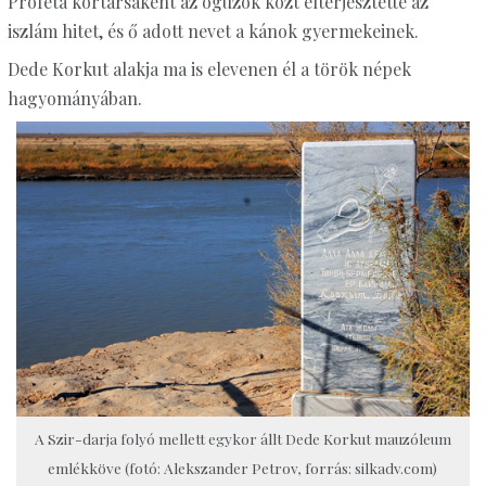
Próféta kortársaként az oguzok közt elterjesztette az
iszlám hitet, és ő adott nevet a kánok gyermekeinek.
Dede Korkut alakja ma is elevenen él a török népek
hagyományában.
A Szir-darja folyó mellett egykor állt Dede Korkut mauzóleum
emlékköve (fotó: Alekszander Petrov, forrás: silkadv.com)