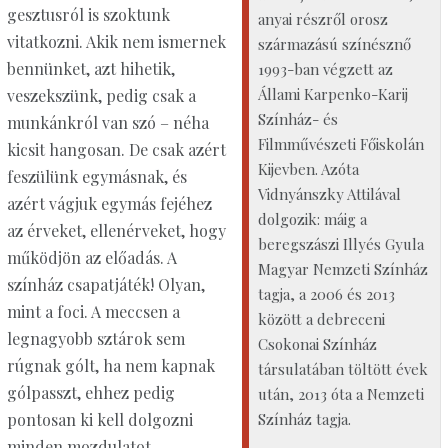
gesztusról is szoktunk
anyai részről orosz
vitatkozni. Akik nem ismernek
származású színésznő
bennünket, azt hihetik,
1993-ban végzett az
Állami Karpenko-Karij
veszekszünk, pedig csak a
Színház- és
munkánkról van szó – néha
Filmművészeti Főiskolán
kicsit hangosan. De csak azért
Kijevben. Azóta
feszülünk egymásnak, és
Vidnyánszky Attilával
azért vágjuk egymás fejéhez
dolgozik: máig a
az érveket, ellenérveket, hogy
beregszászi Illyés Gyula
működjön az előadás. A
Magyar Nemzeti Színház
színház csapatjáték! Olyan,
tagja, a 2006 és 2013
mint a foci. A meccsen a
között a debreceni
legnagyobb sztárok sem
Csokonai Színház
rúgnak gólt, ha nem kapnak
társulatában töltött évek
gólpasszt, ehhez pedig
után, 2013 óta a Nemzeti
pontosan ki kell dolgozni
Színház tagja.
minden mozdulatot.