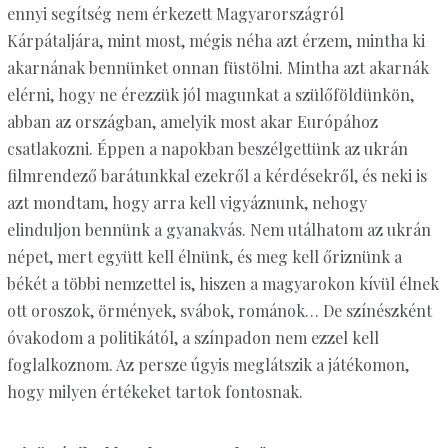
ennyi segítség nem érkezett Magyarországról
Kárpátaljára, mint most, mégis néha azt érzem, mintha ki
akarnának bennünket onnan füstölni. Mintha azt akarnák
elérni, hogy ne érezzük jól magunkat a szülőföldünkön,
abban az országban, amelyik most akar Európához
csatlakozni. Éppen a napokban beszélgettünk az ukrán
filmrendező barátunkkal ezekről a kérdésekről, és neki is
azt mondtam, hogy arra kell vigyáznunk, nehogy
elinduljon bennünk a gyanakvás. Nem utálhatom az ukrán
népet, mert együtt kell élnünk, és meg kell őriznünk a
békét a többi nemzettel is, hiszen a magyarokon kívül élnek
ott oroszok, örmények, svábok, románok… De színészként
óvakodom a politikától, a színpadon nem ezzel kell
foglalkoznom. Az persze úgyis meglátszik a játékomon,
hogy milyen értékeket tartok fontosnak.