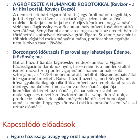
A GRÓF ESETE A HUMANOID ROBOTOKKAL (Revizor - a
kritikai portál, Kovács Dezső)
A nemzeti színházi Figaro-átirat (...) egy őrült napot nagyít ki, s
juttat el egészen távoli asszociációkig: a jelent mint a jövő
emlékeit kutatja s mutatja be erőteljes képekben, nagyszabású
víziókban. Tagirovsky és a Beaumarchais-művet továbbíró-átíró
szerzőtársa, Sényi Fanni alaposan elrugaszkodik az eredeti barokk
történettől, s áthelyezi Almaviva gróf, Figaro, Suzanne, valamint a
többiek vígjátéki cselekményét a mába, pontosabban egyfajta
nem is olyan távoli jövőbe...
Borzongató időutazás Figaroval egy lehetséges Édenbe.
(közönség.hu)
Bátrat húzott
Sardar Tagirovsky
rendező, amikor a
Figaro
házassága
című darabhoz nyúlt, hiszen nem is a mindenki által
ismert mozarti-da pontei vígoperából, hanem annak szülő
sztorijából, az 1778-ban bemutatott, betiltott
Beaumarchais
által
írt Figaro-ból merített. Bátrat húzott azért is, mert Sényi Fanni
íróval gyakorlatilag újraalkották a művet, az eredeti darabra csak
mintegy mankóként támaszkodva. Az előadás ajánlója
komédiának hirdeti az előadást, és bár sokszor valóban
mulatságos és nevetésre ösztönző amit a színpadon látunk, a
produkció sokkal, de sokkal mélyebb kérdéseket boncolgat
annál, semmint hogy egy könnyed esti kikapcsolódásként válaszd
ezt az előadást.
Kapcsolódó előadások
Figaro házassága avagy egy őrült nap emléke