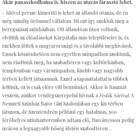
Akár panaszkodhatna is, hiszen az utazás fárasztó lehet.
– Idővel persze kimerítő is lehet az állandó utazás, de én
még mindig örömmel vállalom. Mi ezt így szoktuk meg a
beregszászi színházban. Ott állandóan úton voltunk,
elvittük az előadásokat Kárpátalja más településeire is, és
ezekhez jöttek a magyarországi és a távolabbi meghívások.
Ennek köszönhetően nem egyetlen színpadhoz szoktunk,
nem riadtunk meg, ha szabadtéren vagy kultúrházban,
templomban vagy várszínpadon, kisebb vagy nagyobb
térben kellett játszanunk. Ezzel a tapasztalattal is többek
lettünk, ez is csak előre vitt bennünket. Akkor is hasznát
veszem, amikor vendégszerepelni hívnak a
Fedák Sárival
. A
Nemzeti Színház Bajor Gizi Szalonjában egy kis térben
játszom, de Szentendrén például egy hatalmas, 500
férőhelyes színházteremben adtam elő, Tusványoson pedig
nyáron a legnagyobb hőség idején szabadtéren…