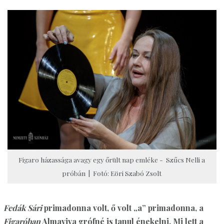
Figaro házassága avagy egy őrült nap emléke - Szűcs Nelli a
próbán | Fotó: Eöri Szabó Zsolt
Fedák Sári
primadonna volt, ő volt „a” primadonna, a
Figaróban
Almaviva grófné is tanul énekelni. Mi lett a