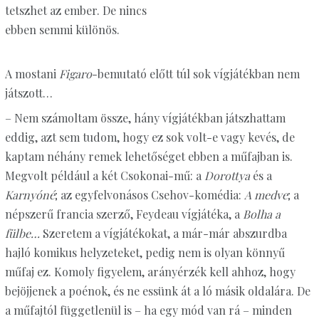
tetszhet az ember. De nincs
ebben semmi különös.
A mostani
Figaro
-bemutató előtt túl sok vígjátékban nem
játszott…
– Nem számoltam össze, hány vígjátékban játszhattam
eddig, azt sem tudom, hogy ez sok volt-e vagy kevés, de
kaptam néhány remek lehetőséget ebben a műfajban is.
Megvolt például a két Csokonai-mű: a
Dorottya
és a
Karnyóné
; az egyfelvonásos Csehov-komédia:
A medve
; a
népszerű francia szerző, Feydeau vígjátéka, a
Bolha a
fülbe…
Szeretem a vígjátékokat, a már-már abszurdba
hajló komikus helyzeteket, pedig nem is olyan könnyű
műfaj ez. Komoly figyelem, arányérzék kell ahhoz, hogy
bejöjjenek a poénok, és ne essünk át a ló másik oldalára. De
a műfajtól függetlenül is – ha egy mód van rá – minden