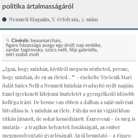
politika ártalmasságáról
Nemzeti Magazin, V. évfolyam, 2. szám
Címkék:
beaumarchais
figaro házassága avagy egy őrült nap emléke
sardar tagirovsky
szűcs nelli
filip gabriella
eöri szabó zsolt
„Igaz, hogy színház, kívülről mégsem nézheted, persze,
hogy színház, de ez az életed…” – énekelte Törőcsik Mari
dalát Szűcs Nelli a Nemzeti Színház évadnyitó nyílt napján.
Ezzel igyekezett kifejezni tiszteletét a gyengélkedő idősebb
kolléga iránt. De benne van ebben a dalban a saját művészi
hitvallása is. A színház az élete. Pályája során vígjátékban
ritkán játszott, de sokat komédiázott. Észreveszi – és meg is
mutatja – a tragikus helyzetek fonákságait, az ember
megmosolyogtató gyarlóságait. Az új bemutató – a
Figaro