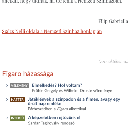
anélkül, hogy tudnák, mi történik a Nemzeti Színházban.
Filip Gabriella
Szűcs Nelli oldala a Nemzeti Színház honlapján
(2017. október 31.)
Figaro házassága
Elmélkedés? Hol voltam?
VÉLEMÉNY
Pröhle Gergely és Wilhelm Droste véleménye
Játéklények a színpadon és a filmen, avagy egy
HÁTTÉR
őrült nap emléke
Párbeszédben a
Figaro
alkotóival
A képzeletben rejtőzünk el
INTERJÚ
Sardar Tagirovsky rendező