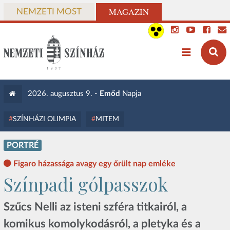
MAGAZIN
NEMZETI MOST
2026. augusztus 9. -
Emőd
Napja
SZÍNHÁZI OLIMPIA
MITEM
PORTRÉ
Figaro házassága avagy egy őrült nap emléke
Színpadi gólpasszok
Szűcs Nelli az isteni szféra titkairól, a
komikus komolykodásról, a pletyka és a