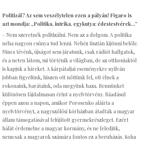
Politizál? Az sem veszélytelen ezen a pályán! Figaro is
azt mondja: „Politika, intrika, egykutya: édestestvérek…”
– Nem szeretnék politizálni. Nem az a dolgom. A politika
néha nagyon csúnya tud lenni. Nehéz tisztán kijönni belőle.
Nincs tévénk, újságot sem járatunk, csak rádiót hallgatok,
és a neten látom, mi történik a világban, de az otthoniaktól
is kapjuk a híreket. A kárpátaljai eseményekre nyilván
jobban figyelünk, hiszen ott nőttünk fel, ott élnek a
rokonaink, barátaink, oda megyünk haza. Bennünket
különösen fájdalmasan érint a nyelvtörvény. Ráadásul
éppen azon a napon, amikor Porosenko aláírta a
nyelvtörvényt, a nagyszőlősi kórházban átadták a magyar
állam támogatásával felújított gyermekrészleget. Ezért
hálát érdemelne a magyar kormány, és ne feledjük,
nemcsak a magyarok számára fontos ez a beruházás. Soha