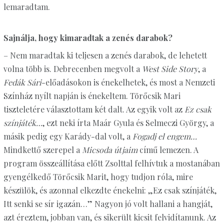
lemaradtam.
Sajnálja, hogy kimaradtak a zenés darabok?
– Nem maradtak ki teljesen a zenés darabok, de lehetett
volna több is. Debrecenben megvolt a
West Side Story
, a
Fedák Sári
-előadásokon is énekelhetek, és most a Nemzeti
Színház nyílt napján is énekeltem. Törőcsik Mari
tiszteletére választottam két dalt. Az egyik volt az
Ez csak
színjáték…
, ezt neki írta Maár Gyula és Selmeczi György, a
másik pedig egy Karády-dal volt, a
Fogadj el engem…
Mindkettő szerepel a
Micsoda útjaim
című lemezen. A
program összeállítása előtt Zsolttal felhívtuk a mostanában
gyengélkedő Törőcsik Marit, hogy tudjon róla, mire
készülök, és azonnal elkezdte énekelni: „Ez csak színjáték,
Itt senki se sír igazán…” Nagyon jó volt hallani a hangját,
azt éreztem, jobban van, és sikerült kicsit felvidítanunk. Az