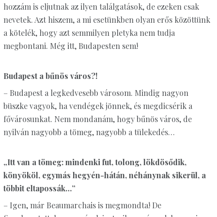
hozzám is eljutnak az ilyen találgatások, de ezeken csak
nevetek. Azt hiszem, a mi esetünkben olyan erős közöttünk
a kötelék, hogy azt semmilyen pletyka nem tudja
megbontani. Még itt, Budapesten sem!
Budapest a bűnös város?!
– Budapest a legkedvesebb városom. Mindig nagyon
büszke vagyok, ha vendégek jönnek, és megdicsérik a
fővárosunkat. Nem mondanám, hogy bűnös város, de
nyilván nagyobb a tömeg, nagyobb a tülekedés…
„Itt van a tömeg: mindenki fut, tolong, lökdösődik,
könyököl, egymás hegyén-hátán, néhánynak sikerül, a
többit eltapossák…”
– Igen, már Beaumarchais is megmondta! De