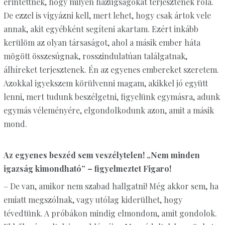
érintettnek, hogy milyen hazugságokat terjesztenek róla.
De ezzel is vigyázni kell, mert lehet, hogy csak ártok vele
annak, akit egyébként segíteni akartam. Ezért inkább
kerülöm az olyan társaságot, ahol a másik ember háta
mögött összesúgnak, rosszindulatúan találgatnak,
álhíreket terjesztenek. Én az egyenes embereket szeretem.
Azokkal igyekszem körülvenni magam, akikkel jó együtt
lenni, mert tudunk beszélgetni, figyelünk egymásra, adunk
egymás véleményére, elgondolkodunk azon, amit a másik
mond.
Az egyenes beszéd sem veszélytelen! „Nem minden
igazság kimondható” – figyelmeztet Figaro!
– De van, amikor nem szabad hallgatni! Még akkor sem, ha
emiatt megszólnak, vagy utólag kiderülhet, hogy
tévedtünk. A próbákon mindig elmondom, amit gondolok.