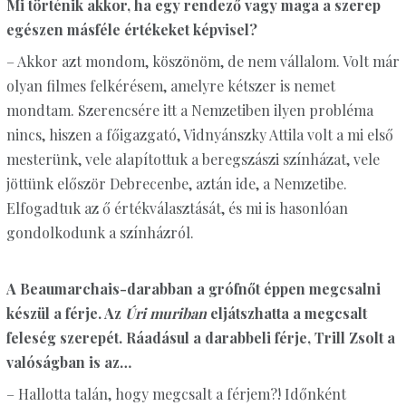
Mi történik akkor, ha egy rendező vagy maga a szerep
egészen másféle értékeket képvisel?
– Akkor azt mondom, köszönöm, de nem vállalom. Volt már
olyan filmes felkérésem, amelyre kétszer is nemet
mondtam. Szerencsére itt a Nemzetiben ilyen probléma
nincs, hiszen a főigazgató, Vidnyánszky Attila volt a mi első
mesterünk, vele alapítottuk a beregszászi színházat, vele
jöttünk először Debrecenbe, aztán ide, a Nemzetibe.
Elfogadtuk az ő értékválasztását, és mi is hasonlóan
gondolkodunk a színházról.
A Beaumarchais-darabban a grófnőt éppen megcsalni
készül a férje. Az
Úri muriban
eljátszhatta a megcsalt
feleség szerepét. Ráadásul a darabbeli férje, Trill Zsolt a
valóságban is az…
– Hallotta talán, hogy megcsalt a férjem?! Időnként