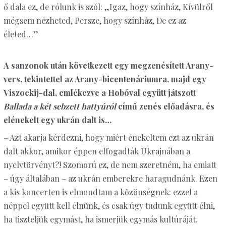
ő dala ez, de rólunk is szól: „Igaz, hogy színház, Kívülről
mégsem nézheted, Persze, hogy színház, De ez az
életed…”
A sanzonok után következett egy megzenésített Arany-
vers, tekintettel az Arany-bicentenáriumra, majd egy
Viszockij-dal, emlékezve a Hobóval együtt játszott
Ballada a két sebzett hattyúról
című zenés előadásra, és
elénekelt egy ukrán dalt is…
– Azt akarja kérdezni, hogy miért énekeltem ezt az ukrán
dalt akkor, amikor éppen elfogadták Ukrajnában a
nyelvtörvényt?! Szomorú ez, de nem szeretném, ha emiatt
– úgy általában – az ukrán emberekre haragudnánk. Ezen
a kis koncerten is elmondtam a közönségnek: ezzel a
néppel együtt kell élnünk, és csak úgy tudunk együtt élni,
ha tiszteljük egymást, ha ismerjük egymás kultúráját.