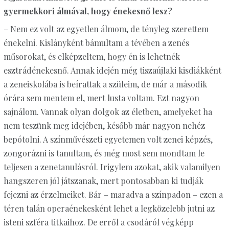
gyermekkori álmával, hogy énekesnő lesz?
– Nem ez volt az egyetlen álmom, de tényleg szerettem
énekelni. Kislányként bámultam a tévében a zenés
műsorokat, és elképzeltem, hogy én is lehetnék
esztrádénekesnő. Annak idején még tiszaújlaki kisdiákként
a zeneiskolába is beírattak a szüleim, de már a második
órára sem mentem el, mert lusta voltam. Ezt nagyon
sajnálom. Vannak olyan dolgok az életben, amelyeket ha
nem teszünk meg idejében, később már nagyon nehéz
bepótolni. A színművészeti egyetemen volt zenei képzés,
zongorázni is tanultam, és még most sem mondtam le
teljesen a zenetanulásról. Irigylem azokat, akik valamilyen
hangszeren jól játszanak, mert pontosabban ki tudják
fejezni az érzelmeiket. Bár – maradva a színpadon – ezen a
téren talán operaénekesként lehet a legközelebb jutni az
isteni szféra titkaihoz. De erről a csodáról végképp