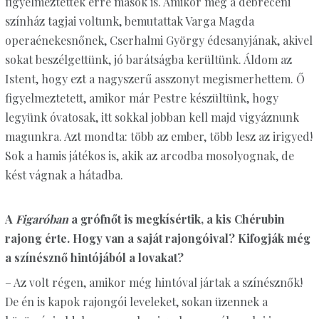
figyelmeztettek erre mások is. Amikor még a debreceni
színház tagjai voltunk, bemutattak Varga Magda
operaénekesnőnek, Cserhalmi György édesanyjának, akivel
sokat beszélgettünk, jó barátságba kerültünk. Áldom az
Istent, hogy ezt a nagyszerű asszonyt megismerhettem. Ő
figyelmeztetett, amikor már Pestre készültünk, hogy
legyünk óvatosak, itt sokkal jobban kell majd vigyáznunk
magunkra. Azt mondta: több az ember, több lesz az irigyed!
Sok a hamis játékos is, akik az arcodba mosolyognak, de
kést vágnak a hátadba.
A
Figaróban
a grófnőt is megkísértik, a kis Chérubin
rajong érte. Hogy van a saját rajongóival? Kifogják még
a színésznő hintójából a lovakat?
– Az volt régen, amikor még hintóval jártak a színésznők!
De én is kapok rajongói leveleket, sokan üzennek a