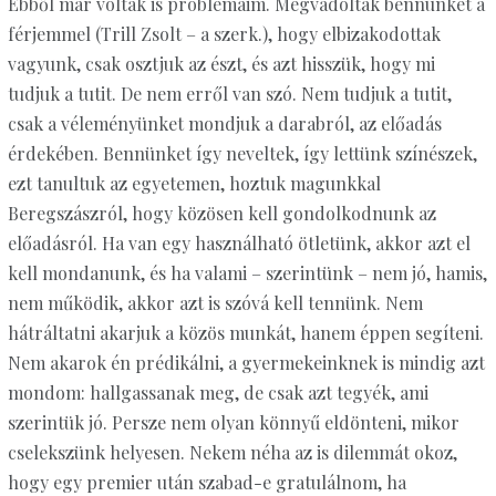
Ebből már voltak is problémáim. Megvádoltak bennünket a
férjemmel (Trill Zsolt – a szerk.), hogy elbizakodottak
vagyunk, csak osztjuk az észt, és azt hisszük, hogy mi
tudjuk a tutit. De nem erről van szó. Nem tudjuk a tutit,
csak a véleményünket mondjuk a darabról, az előadás
érdekében. Bennünket így neveltek, így lettünk színészek,
ezt tanultuk az egyetemen, hoztuk magunkkal
Beregszászról, hogy közösen kell gondolkodnunk az
előadásról. Ha van egy használható ötletünk, akkor azt el
kell mondanunk, és ha valami – szerintünk – nem jó, hamis,
nem működik, akkor azt is szóvá kell tennünk. Nem
hátráltatni akarjuk a közös munkát, hanem éppen segíteni.
Nem akarok én prédikálni, a gyermekeinknek is mindig azt
mondom: hallgassanak meg, de csak azt tegyék, ami
szerintük jó. Persze nem olyan könnyű eldönteni, mikor
cselekszünk helyesen. Nekem néha az is dilemmát okoz,
hogy egy premier után szabad-e gratulálnom, ha