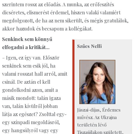
szerintem rossz az előadás. A munka, az erőfeszítés
dicséretes, elismerést érdemel, hiszen valaki valamiért
megdolgozott, de ha az nem sikerült, és mégis gratulálok,
akkor hazudok és becsapom a kollégákat.
Senkinek sem könnyű
Szűcs Nelli
elfogadni a kritikát…
– Igen, ez így van. Először
senkinek sem esik jól, ha
valami rosszat hall arról, amit
csinál. De aztán el kell
gondolkodni azon, amit a
másik mondott: talán igaza
van, talán kívülről jobban
Jászai-díjas, Érdemes
látja az egészet? Zsolttal egy-
művész. Az Ukrajna
egy színpadi megoldásról,
területén lévő
egy hangsúlyról vagy egy
Tiszaújlakon született,