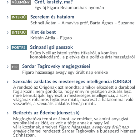
Gróf, kastély, ma?
VÉLEMÉNY
Egy új Figaro Beaumarchais nyomán
Szerelem és hatalom
INTERJÚ
Schnell Ádám – Almaviva gróf, Barta Ágnes – Suzanne
Kint és bent
INTERJÚ
Kristán Attila – Figaro
Színpadi gólpasszok
PORTRÉ
Szűcs Nelli az isteni szféra titkairól, a komikus
komolykodásról, a pletyka és a politika ártalmasságáról
Sardar Tagirovsky megjegyzései
HÍR
Figaro házassága avagy egy őrült nap emléke
Szexuális zaklatás és mesterséges intelligencia (ORIGO)
A rendező az Origónak azt mondta: amikor elkezdett a darabbal
foglalkozni, nem gondolta, hogy ennyire ijesztően aktuális lesz,
mire bemutatják. Egyrészt a mesterséges intelligencia, a sci-fi
világának rohamos fejlődése miatt, másrészt a hatalommal való
visszaélés, a szexuális zaklatás témája miatt.
Beűzetés az Édenbe (dunszt.sk)
Megfoghatóvá tenni az álmot, az emléket, valamint anyagivá
szublimálni az időt, ez volt a tétje annak a nagy ívű
vállalkozásnak, amelyet
Figaro házassága, avagy egy őrült nap
emléke
címmel rendezett Sardar Tagirovsky a budapesti Nemzeti
Színházban.