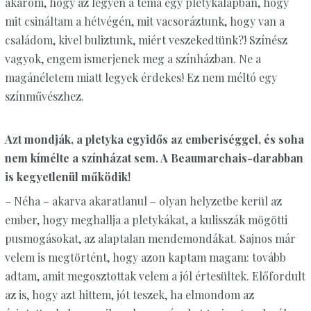
akarom, hogy az legyen a téma egy pletykalapban, hogy
mit csináltam a hétvégén, mit vacsoráztunk, hogy van a
családom, kivel buliztunk, miért veszekedtünk?! Színész
vagyok, engem ismerjenek meg a színházban. Ne a
magánéletem miatt legyek érdekes! Ez nem méltó egy
színművészhez.
Azt mondják, a pletyka egyidős az emberiséggel, és soha
nem kímélte a színházat sem. A Beaumarchais-darabban
is kegyetlenül működik!
– Néha – akarva akaratlanul – olyan helyzetbe kerül az
ember, hogy meghallja a pletykákat, a kulisszák mögötti
pusmogásokat, az alaptalan mendemondákat. Sajnos már
velem is megtörtént, hogy azon kaptam magam: tovább
adtam, amit megosztottak velem a jól értesültek. Előfordult
az is, hogy azt hittem, jót teszek, ha elmondom az