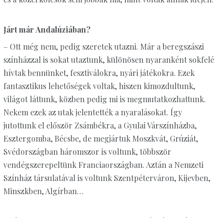
Járt már Andalúziában?
– Ott még nem, pedig szeretek utazni. Már a beregszászi
színházzal is sokat utaztunk, különösen nyaranként sokfelé
hívtak bennünket, fesztiválokra, nyári játékokra. Ezek
fantasztikus lehetőségek voltak, hiszen kimozdultunk,
világot láttunk, közben pedig mi is megmutatkozhattunk.
Nekem ezek az utak jelentették a nyaralásokat. Így
jutottunk el először Zsámbékra, a Gyulai Várszínházba,
Esztergomba, Bécsbe, de megjártuk Moszkvát, Grúziát,
Svédországban háromszor is voltunk, többször
vendégszerepeltünk Franciaországban. Aztán a Nemzeti
Színház társulatával is voltunk Szentpéterváron, Kijevben,
Minszkben, Algírban…