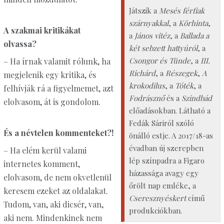
Játszik a
Mesés férfiak
szárnyakkal
, a
Körhinta
,
A szakmai kritikákat
a
János vitéz
, a
Ballada a
olvassa?
két sebzett hattyúról
, a
Csongor és Tünde
, a
III.
– Ha írnak valamit rólunk, ha
Richárd
, a
Részegek
,
A
megjelenik egy kritika, és
krokodilus
, a
Tóték
, a
felhívják rá a figyelmemet, azt
Fodrásznő
és a
Szindbád
elolvasom, át is gondolom.
előadásokban. Látható a
Fedák Sáriról szóló
És a névtelen kommenteket?!
önálló estje. A 2017/18-as
évadban új szerepben
– Ha elém kerül valami
lép színpadra a Figaro
internetes komment,
házassága avagy egy
elolvasom, de nem okvetlenül
őrölt nap emléke, a
keresem ezeket az oldalakat.
Cseresznyéskert
című
Tudom, van, aki dicsér, van,
produkciókban.
aki nem. Mindenkinek nem