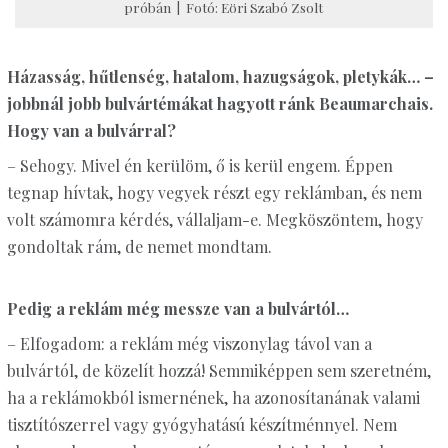
próbán | Fotó: Eöri Szabó Zsolt
Házasság, hűtlenség, hatalom, hazugságok, pletykák… –
jobbnál jobb bulvártémákat hagyott ránk Beaumarchais.
Hogy van a bulvárral?
– Sehogy. Mivel én kerülöm, ő is kerül engem. Éppen
tegnap hívtak, hogy vegyek részt egy reklámban, és nem
volt számomra kérdés, vállaljam-e. Megköszöntem, hogy
gondoltak rám, de nemet mondtam.
Pedig a reklám még messze van a bulvártól…
– Elfogadom: a reklám még viszonylag távol van a
bulvártól, de közelít hozzá! Semmiképpen sem szeretném,
ha a reklámokból ismernének, ha azonosítanának valami
tisztítószerrel vagy gyógyhatású készítménnyel. Nem