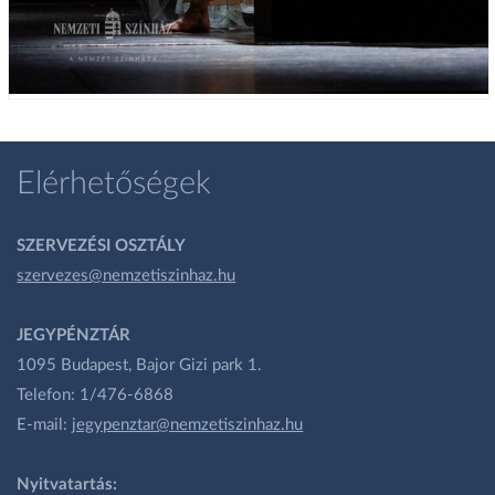
Elérhetőségek
SZERVEZÉSI OSZTÁLY
szervezes@nemzetiszinhaz.hu
JEGYPÉNZTÁR
1095 Budapest, Bajor Gizi park 1.
Telefon: 1/476-6868
E-mail:
jegypenztar@nemzetiszinhaz.hu
Nyitvatartás: