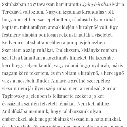
Színházban 2017 tavaszán bemutatott
Cigánybáróban
Mária
Teréziává változtam. Nagyon izgalmas kirándulás volt,
hogy operettben szerepelhettem, ráadásul olyan ruhát
kaptam, mint amilyen annak idején a királynőé volt. Egy
festmény alapján pontosan rekonstruálták a viseletet.
Kedvemre játszhattam ebben a pompás jelmezben.
Szeretem a szép ruhákat. Emlékszem, kislánykoromban
szájtátva bámultam a kosztümös filmeket. Ha kezembe
került egy selyemkendő, vagy valami függönydarab, máris
magam köré tekertem, és én voltam a királynő, a hercegnő
vagy a mesebeli tündér. Almaviva grófnő szerepéhez
viszont nem jár ilyen szép ruha, mert a rendező, Sardar
Tagirovsky a jelenben is felismerte ezeket a jó két
évszázada szintén felvetett témákat. Nem kell ahhoz
Andalúziába mennünk, hogy találkozzunk olyan
emberekkel, akik megpróbálnak visszaélni a hatalmukkal,
és a közerkölcsök sem jobbak ma, mint voltak annak idején.