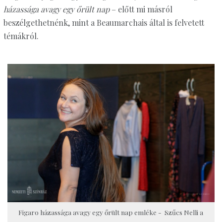
házassága avagy egy őrült nap
– előtt mi másról
beszélgethetnénk, mint a Beaumarchais által is felvetett
témákról.
Figaro házassága avagy egy őrült nap emléke - Szűcs Nelli a