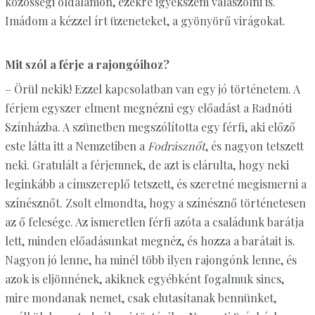
közösségi oldalamon, ezekre igyekszem válaszolni is.
Imádom a kézzel írt üzeneteket, a gyönyörű virágokat.
Mit szól a férje a rajongóihoz?
– Örül nekik! Ezzel kapcsolatban van egy jó történetem. A
férjem egyszer elment megnézni egy előadást a Radnóti
Színházba. A szünetben megszólította egy férfi, aki előző
este látta itt a Nemzetiben a
Fodrásznőt
, és nagyon tetszett
neki. Gratulált a férjemnek, de azt is elárulta, hogy neki
leginkább a címszereplő tetszett, és szeretné megismerni a
színésznőt. Zsolt elmondta, hogy a színésznő történetesen
az ő felesége. Az ismeretlen férfi azóta a családunk barátja
lett, minden előadásunkat megnéz, és hozza a barátait is.
Nagyon jó lenne, ha minél több ilyen rajongónk lenne, és
azok is eljönnének, akiknek egyébként fogalmuk sincs,
mire mondanak nemet, csak elutasítanak bennünket,