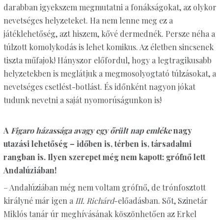
darabban igyekszem megmutatni a fonákságokat, az olykor
nevetséges helyzeteket. Ha nem lenne meg ez a
játéklehetőség, azt hiszem, kővé dermednék. Persze néha a
túlzott komolykodás is lehet komikus. Az életben sincsenek
tiszta műfajok! Hányszor előfordul, hogy a legtragikusabb
helyzetekben is meglátjuk a megmosolyogtató túlzásokat, a
nevetséges csetlést-botlást. És időnként nagyon jókat
tudunk nevetni a saját nyomorúságunkon is!
A
Figaro házassága avagy egy őrült nap emléke
nagy
utazási lehetőség – időben is, térben is, társa­dalmi
rangban is. Ilyen szerepet még nem kapott: grófnő lett
Andalúziában!
– Andalúziában még nem voltam grófnő, de trónfosztott
királyné már igen a
III. Richárd
-előadásban. Sőt, Szinetár
Miklós tanár úr meghívásának köszönhetően az Erkel