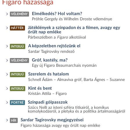
Figaro házassága
Elmélkedés? Hol voltam?
VÉLEMÉNY
Pröhle Gergely és Wilhelm Droste véleménye
Játéklények a színpadon és a filmen, avagy egy
HÁTTÉR
őrült nap emléke
Párbeszédben a
Figaro
alkotóival
A képzeletben rejtőzünk el
INTERJÚ
Sardar Tagirovsky rendező
Gróf, kastély, ma?
VÉLEMÉNY
Egy új Figaro Beaumarchais nyomán
Szerelem és hatalom
INTERJÚ
Schnell Ádám – Almaviva gróf, Barta Ágnes – Suzanne
Kint és bent
INTERJÚ
Kristán Attila – Figaro
Színpadi gólpasszok
PORTRÉ
Szűcs Nelli az isteni szféra titkairól, a komikus
komolykodásról, a pletyka és a politika ártalmasságáról
Sardar Tagirovsky megjegyzései
HÍR
Figaro házassága avagy egy őrült nap emléke