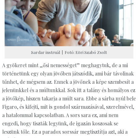
Sardar instruál | Fotó: Eöri Szabó Zsolt
A gyökeret mint „ősi nemességet” meghagytuk, de a mi
történetünk egy olyan jövőben játszódik, ami bár távolinak
tűnhet, de mégsem az. Ennek a jövőnek a képe szembesít a
jelenünkkel és a múltunkkal. Sok itt a talány és homályos ez
a jövőkép, hiszen takarja a múlt sara. Ebbe a sárba nyúl bele
Figaro, és kifejti, mit is gondol származásával, szerelmével,
a hatalommal kapcsolatban. A sors sara ez, ami nem
engedi, hogy tiszták legyünk, de igazán koszosak se
leszünk tőle. Ez a paradox sorssár megtisztítja azt, aki a