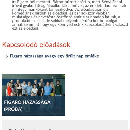
írt Figaro-ból merített. Bátrat húzott azért is, mert Sényi Fanni
íróval gyakorlatilag újraalkották a művet, az eredeti darabra csak
mintegy mankóként támaszkodva. Az előadás ajánlója
komédiának hirdeti az előadást, és bár sokszor valóban
mulatságos és nevetésre ösztönző amit a színpadon látunk, a
produkció sokkal, de sokkal mélyebb kérdéseket boncolgat
annál, semmint hogy egy könnyed esti kikapcsolódásként válaszd
ezt az előadást.
Kapcsolódó előadások
Figaro házassága avagy egy őrült nap emléke
FIGARO HÁZASSÁGA
(PRÓBA)