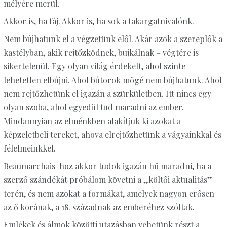
mélyére merül.
Akkor is, ha fáj. Akkor is, ha sok a takargatnivalónk.
Nem bújhatunk el a végzetünk elől. Akár azok a szereplők a
kastélyban, akik rejtőzködnek, bujkálnak – végtére is
sikertelenül. Egy olyan világ érdekelt, ahol szinte
lehetetlen elbújni. Ahol bútorok mögé nem bújhatunk. Ahol
nem rejtőzhetünk el igazán a szürkületben. Itt nincs egy
olyan szoba, ahol egyedül tud maradni az ember.
Mindannyian az elménkben alakítjuk ki azokat a
képzeletbeli tereket, ahova elrejtőzhetünk a vágyainkkal és
félelmeinkkel.
Beaumarchais-hoz akkor tudok igazán hű maradni, ha a
szerző szándékát próbálom követni a „költői aktualitás”
terén, és nem azokat a formákat, amelyek nagyon erősen
az ő korának, a 18. századnak az emberéhez szóltak.
Emlékek és álmok közötti utazásban vehetünk részt a