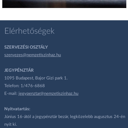
Elérhetőségek
SZERVEZÉSI OSZTÁLY
szervezes@nemzetiszinhaz.hu
JEGYPÉNZTÁR
1095 Budapest, Bajor Gizi park 1.
Telefon: 1/476-6868
E-mail:
jegypenztar@nemzetiszinhaz.hu
Nyitvatartás:
Június 16-ától a jegypénztár bezár, legközelebb augusztus 24-én
nyit ki.