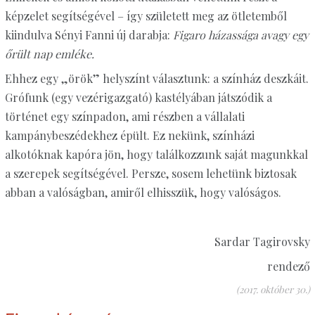
képzelet segítségével – így született meg az ötletemből
kiindulva Sényi Fanni új darabja:
Figaro házassága avagy egy
őrült nap emléke.
Ehhez egy „örök” helyszínt választunk: a színház deszkáit.
Grófunk (egy vezérigazgató) kastélyában játszódik a
történet egy színpadon, ami részben a vállalati
kampánybeszédekhez épült. Ez nekünk, színházi
alkotóknak kapóra jön, hogy találkozzunk saját magunkkal
a szerepek segítségével. Persze, sosem lehetünk biztosak
abban a valóságban, amiről elhisszük, hogy valóságos.
Sardar Tagirovsky
rendező
(2017. október 30.)