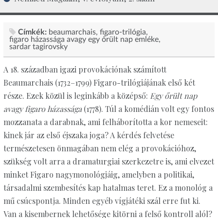
Címkék:
beaumarchais
figaro-trilógia
figaro házassága avagy egy őrült nap emléke
sardar tagirovsky
A 18. században igazi provokációnak számított
Beaumarchais (1732–1799) Figaro-trilógiájának első két
része. Ezek közül is leginkább a középső:
Egy őrült nap
avagy figaro házassága
(1778). Túl a komédián volt egy fontos
mozzanata a darabnak, ami felháborította a kor nemeseit:
kinek jár az első éjszaka joga? A kérdés felvetése
természetesen önmagában nem elég a provokációhoz,
szükség volt arra a dramaturgiai szerkezetre is, ami elvezet
minket Figaro nagymonológjáig, amelyben a politikai,
társadalmi szembesítés kap hatalmas teret. Ez a monológ a
mű csúcspontja. Minden egyéb vígjátéki szál erre fut ki.
Van a kisembernek lehetősége kitörni a felső kontroll alól?