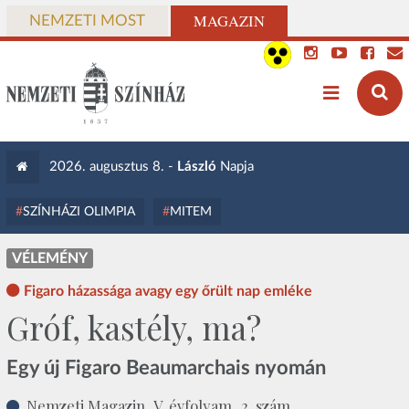
MAGAZIN
NEMZETI MOST
2026. augusztus 8. -
László
Napja
SZÍNHÁZI OLIMPIA
MITEM
VÉLEMÉNY
Figaro házassága avagy egy őrült nap emléke
Gróf, kastély, ma?
Egy új Figaro Beaumarchais nyomán
Nemzeti Magazin, V. évfolyam, 2. szám