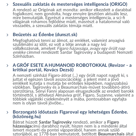
Szexuális zaklatás és mesterséges intelligencia (ORIGO)
A rendező az Origónak azt mondta: amikor elkezdett a darabbal
foglalkozni, nem gondolta, hogy ennyire ijesztően aktuális lesz,
mire bemutatják. Egyrészt a mesterséges intelligencia, a sci-fi
világának rohamos fejlődése miatt, másrészt a hatalommal való
visszaélés, a szexuális zaklatás témája miatt.
Beűzetés az Édenbe (dunszt.sk)
Megfoghatóvá tenni az álmot, az emléket, valamint anyagivá
szublimálni az időt, ez volt a tétje annak a nagy ívű
vállalkozásnak, amelyet
Figaro házassága, avagy egy őrült nap
emléke
címmel rendezett Sardar Tagirovsky a budapesti Nemzeti
Színházban.
A GRÓF ESETE A HUMANOID ROBOTOKKAL (Revizor - a
kritikai portál, Kovács Dezső)
A nemzeti színházi Figaro-átirat (...) egy őrült napot nagyít ki, s
juttat el egészen távoli asszociációkig: a jelent mint a jövő
emlékeit kutatja s mutatja be erőteljes képekben, nagyszabású
víziókban. Tagirovsky és a Beaumarchais-művet továbbíró-átíró
szerzőtársa, Sényi Fanni alaposan elrugaszkodik az eredeti barokk
történettől, s áthelyezi Almaviva gróf, Figaro, Suzanne, valamint a
többiek vígjátéki cselekményét a mába, pontosabban egyfajta
nem is olyan távoli jövőbe...
Borzongató időutazás Figaroval egy lehetséges Édenbe.
(közönség.hu)
Bátrat húzott
Sardar Tagirovsky
rendező, amikor a
Figaro
házassága
című darabhoz nyúlt, hiszen nem is a mindenki által
ismert mozarti-da pontei vígoperából, hanem annak szülő
sztorijából, az 1778-ban bemutatott, betiltott
Beaumarchais
által