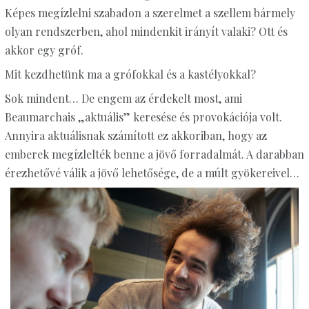
Képes megízlelni szabadon a szerelmet a szellem bármely
olyan rendszerben, ahol mindenkit irányít valaki? Ott és
akkor egy gróf.
Mit kezdhetünk ma a grófokkal és a kastélyokkal?
Sok mindent… De engem az érdekelt most, ami
Beaumarchais „aktuális” keresése és provokációja volt.
Annyira aktuálisnak számított ez akkoriban, hogy az
emberek megízlelték benne a jövő forradalmát. A darabban
érezhetővé válik a jövő lehetősége, de a múlt gyökereivel…