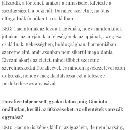
játszódik a történet, amikor a ruhaviselet kifejezte a
gazdagságot, a pozíciót. Doralice szeretné, ha őt is
elfogadnák úrnőként a családban.
BKG: Giacintónak az lesz a tragédiája, hogy mindenkinek
jót akar: az anyjának, a feleségének, az apjának, az egész
családnak. Békességben, boldogságban, harmóniában
szeretne élni, amit azonban nem sikerül megoldania.
Élvezni akarja az életet, minél többet szeretne
szerelmeskedni Doralicével, és minden igyekezetével azon
dolgozik, nehogy megakadályozza ezt a felesége
perlekedése az anyósával.
Doralice talpraesett, gyakorlatias, míg Giacinto
önállótlan, kerüli az ütközéseket. Az ellentétek vonzzák
egymást?
BKG: Giacinto is képes kiállni az igazáért, de nem harsány,