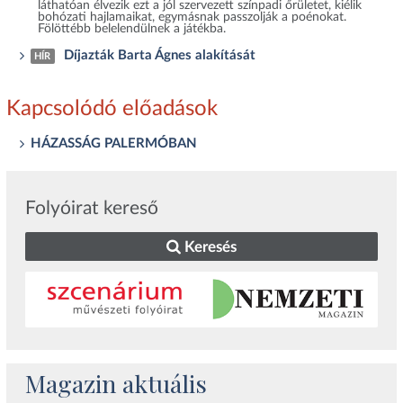
láthatóan élvezik ezt a jól szervezett színpadi őrületet, kiélik
bohózati hajlamaikat, egymásnak passzolják a poénokat.
Fölöttébb belelendülnek a játékba.
Díjazták Barta Ágnes alakítását
HÍR
Kapcsolódó előadások
HÁZASSÁG PALERMÓBAN
Folyóirat kereső
Keresés
Magazin aktuális