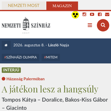
MAGAZIN
NEMZETI MOST
2026. augusztus 8. -
László
Napja
SZÍNHÁZI OLIMPIA
MITEM
INTERJÚ
Házasság Palermóban
A játékon lesz a hangsúly
Tompos Kátya – Doralice, Bakos-Kiss Gábor
– Giacinto