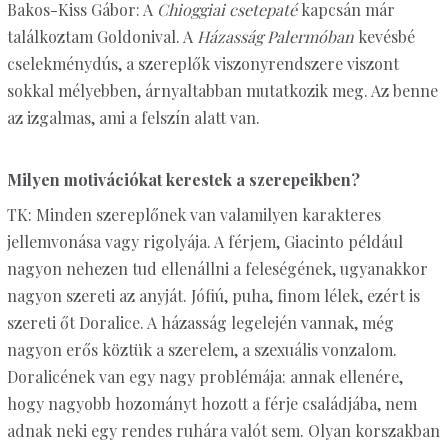
Bakos-Kiss Gábor: A
Chioggiai csetepaté
kapcsán már
találkoztam Goldonival. A
Házasság Palermóban
kevésbé
cselekménydús, a szereplők viszonyrendszere viszont
sokkal mélyebben, árnyaltabban mutatkozik meg. Az benne
az izgalmas, ami a felszín alatt van.
Milyen motivációkat kerestek a szerepeikben?
TK: Minden szereplőnek van valamilyen karakteres
jellemvonása vagy rigolyája. A férjem, Giacinto például
nagyon nehezen tud ellenállni a feleségének, ugyanakkor
nagyon szereti az anyját. Jófiú, puha, finom lélek, ezért is
szereti őt Doralice. A házasság legelején vannak, még
nagyon erős köztük a szerelem, a szexuális vonzalom.
Doralicének van egy nagy problémája: annak ellenére,
hogy nagyobb hozományt hozott a férje családjába, nem
adnak neki egy rendes ruhára valót sem. Olyan korszakban