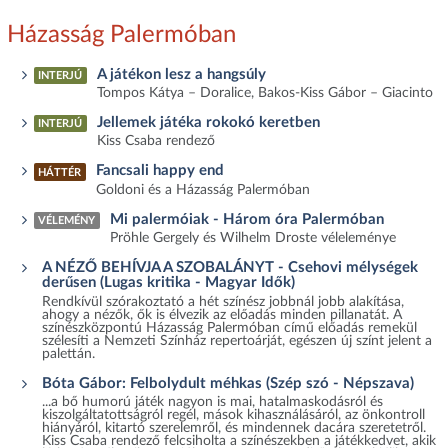
Házasság Palermóban
A játékon lesz a hangsúly
INTERJÚ
Tompos Kátya – Doralice, Bakos-Kiss Gábor – Giacinto
Jellemek játéka rokokó keretben
INTERJÚ
Kiss Csaba rendező
Fancsali happy end
HÁTTÉR
Goldoni és a Házasság Palermóban
Mi palermóiak - Három óra Palermóban
VÉLEMÉNY
Pröhle Gergely és Wilhelm Droste véleleménye
A NÉZŐ BEHÍVJA A SZOBALÁNYT - Csehovi mélységek
derűsen (Lugas kritika - Magyar Idők)
Rendkívül szórakoztató a hét színész jobbnál jobb alakítása,
ahogy a nézők, ők is élvezik az előadás minden pillanatát. A
színészközpontú Házasság Palermóban című előadás remekül
szélesíti a Nemzeti Színház repertoárját, egészen új színt jelent a
palettán.
Bóta Gábor: Felbolydult méhkas (Szép szó - Népszava)
...a bő humorú játék nagyon is mai, hatalmaskodásról és
kiszolgáltatottságról regél, mások kihasználásáról, az önkontroll
hiányáról, kitartó szerelemről, és mindennek dacára szeretetről.
Kiss Csaba rendező felcsiholta a színészekben a játékkedvet, akik