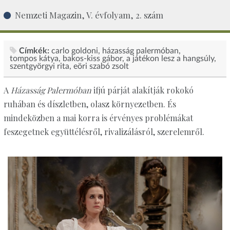
Nemzeti Magazin, V. évfolyam, 2. szám
Címkék:
carlo goldoni
házasság palermóban
tompos kátya
bakos-kiss gábor
a játékon lesz a hangsúly
szentgyörgyi rita
eöri szabó zsolt
A
Házasság Palermóban
ifjú párját alakítják rokokó
ruhában és díszletben, olasz környezetben. És
mindeközben a mai korra is érvényes problémákat
feszegetnek együttélésről, rivalizálásról, szerelemről.