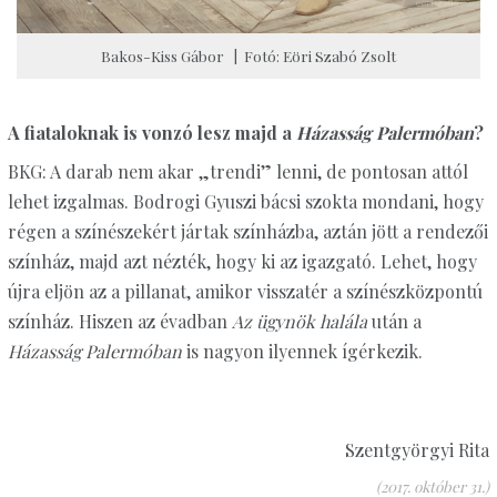
Bakos-Kiss Gábor | Fotó: Eöri Szabó Zsolt
A fiataloknak is vonzó lesz majd a
Házasság Palermóban
?
BKG: A darab nem akar „trendi” lenni, de pontosan attól
lehet izgalmas. Bodrogi Gyuszi bácsi szokta mondani, hogy
régen a színészekért jártak színházba, aztán jött a rendezői
színház, majd azt nézték, hogy ki az igazgató. Lehet, hogy
újra eljön az a pillanat, amikor visszatér a színészközpontú
színház. Hiszen az évadban
Az ügynök halála
után a
Házasság Palermóban
is nagyon ilyennek ígérkezik.
Szentgyörgyi Rita
(2017. október 31.)