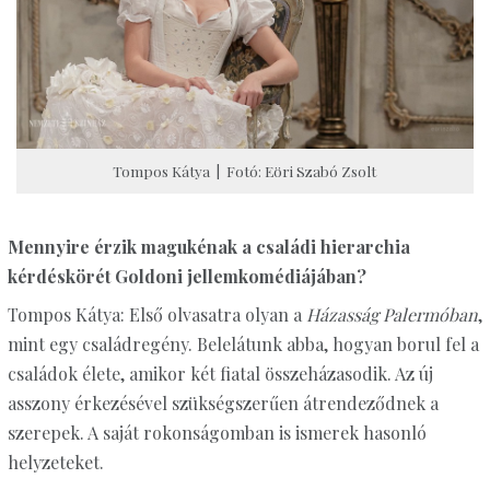
Tompos Kátya | Fotó: Eöri Szabó Zsolt
Mennyire érzik magukénak a családi hierarchia
kérdéskörét Goldoni jellemkomédiájában?
Tompos Kátya: Első olvasatra olyan a
Házasság Palermóban
,
mint egy családregény. Belelátunk abba, hogyan borul fel a
családok élete, amikor két fiatal összeházasodik. Az új
asszony érkezésével szükségszerűen átrendeződnek a
szerepek. A saját rokonságomban is ismerek hasonló
helyzeteket.