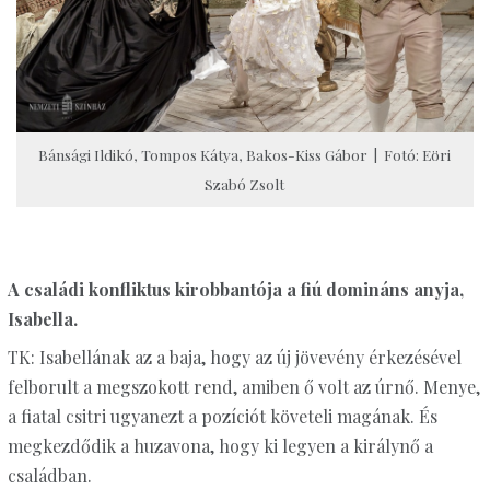
Bánsági Ildikó, Tompos Kátya, Bakos-Kiss Gábor | Fotó: Eöri
Szabó Zsolt
A családi konfliktus kirobbantója a fiú domináns anyja,
Isabella.
TK: Isabellának az a baja, hogy az új jövevény érkezésével
felborult a megszokott rend, amiben ő volt az úrnő. Menye,
a fiatal csitri ugyanezt a pozíciót követeli magának. És
megkezdődik a huzavona, hogy ki legyen a királynő a
családban.