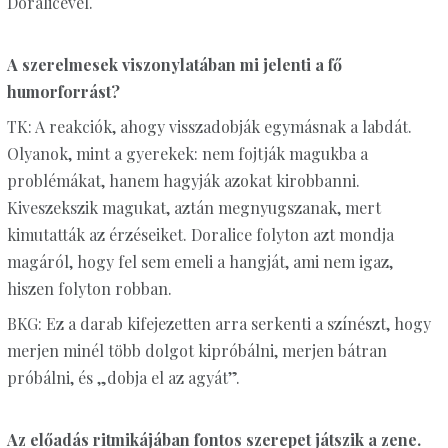
Doralicével.
A szerelmesek viszonylatában mi jelenti a fő
humorforrást?
TK: A reakciók, ahogy visszadobják egymásnak a labdát.
Olyanok, mint a gyerekek: nem fojtják magukba a
problémákat, hanem hagyják azokat kirobbanni.
Kiveszekszik magukat, aztán megnyugszanak, mert
kimutatták az érzéseiket. Doralice folyton azt mondja
magáról, hogy fel sem emeli a hangját, ami nem igaz,
hiszen folyton robban.
BKG: Ez a darab kifejezetten arra serkenti a színészt, hogy
merjen minél több dolgot kipróbálni, merjen bátran
próbálni, és „dobja el az agyát”.
Az előadás ritmikájában fontos szerepet játszik a zene.