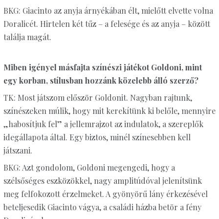
BKG: Giacinto az anyja árnyékában élt, mielőtt elvette volna
Doralicét. Hirtelen két tűz – a felesége és az anyja – között
találja magát.
Miben igényel másfajta színészi játékot Goldoni, mint
egy korban, stílusban hozzánk közelebb álló szerző?
TK: Most játszom először Goldonit. Nagyban rajtunk,
színészeken múlik, hogy mit kerekítünk ki belőle, mennyire
„habosítjuk fel” a jellemrajzot az indulatok, a szereplők
idegállapota által. Egy biztos, minél színesebben kell
játszani.
BKG: Azt gondolom, Goldoni megengedi, hogy a
szélsőséges eszközökkel, nagy amplitúdóval jelenítsünk
meg felfokozott érzelmeket. A gyönyörű lány érkezésével
beteljesedik Giacinto vágya, a családi házba betör a fény