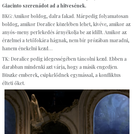
Giacinto szerenádot ad a hitvesének.
BKG: Amikor boldog, dalra fakad. Márpedig folyamatosan
boldog, amikor Doralice közelében lehet, kivéve, amikor az
anyós-meny perlekedés árnyékolja be az idillt. Amikor az
érzelmei a tetőfokára hágnak, nem bír prózában maradni,
hanem énekelni kezd…
TK: Doralice pedig idegességében táncolni kezd. Ebben a
darabban mindenki azt várja, hogy a másik engedjen.
Büszke emberek, csipkelődnek egymással, a konfliktus
élteti őket.