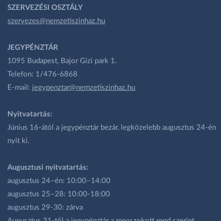
SZERVEZÉSI OSZTÁLY
szervezes@nemzetiszinhaz.hu
JEGYPÉNZTÁR
1095 Budapest, Bajor Gizi park 1.
Telefon: 1/476-6868
E-mail:
jegypenztar@nemzetiszinhaz.hu
Nyitvatartás:
Június 16-ától a jegypénztár bezár, legközelebb augusztus 24-én
nyit ki.
Augusztusi nyitvatartás:
augusztus 24–én: 10:00–14:00
augusztus 25–28: 10:00-18:00
augusztus 29-30: zárva
Augusztus 31-től a jegypénztár a megszokott rend szerint,