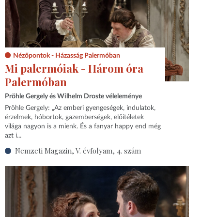
Nézőpontok - Házasság Palermóban
Mi palermóiak - Három óra
Palermóban
Pröhle Gergely és Wilhelm Droste véleleménye
Pröhle Gergely: „Az emberi gyengeségek, indulatok,
érzelmek, hóbortok, gazemberségek, előítéletek
világa nagyon is a mienk. És a fanyar happy end még
azt i...
Nemzeti Magazin, V. évfolyam, 4. szám