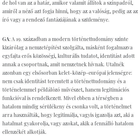
de hol van az a határ, amikor valamit állítok a színpadról,
amiről a néző azt fogja hinni, hogy az a valóság, pedig az az
író vagy a rendező fantáziájának a szüleménye.
GA
: A 19. században a modern történettudomány szinte
kizárólag a nemzetépítést szolgálta, másként fogalmazva
egyfajta erős közösségi, kulturális tudatot, identitást adott
annak a csoportnak, amit nemzetnek hívnak. Utalnék
azonban egy elsősorban kelet-közép-európai jelenségre:
nem csak identitást teremtett a történettudomány és a
történelemmel példálózó művészet, hanem legitimációs
funkcióval is rendelkezett. Mivel ebben a térségben a
hatalom mindig sérülékeny és csonka volt, a történelmet
arra használták, hogy legitimálja, vagyis igazolja azt, aki a
hatalmat gyakorolja, vagy azokat, akik a fennálló hatalom
ellenzékét alkotják.