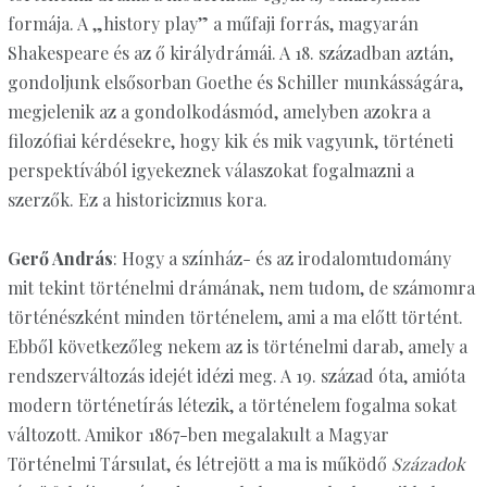
formája. A „history play” a műfaji forrás, magyarán
Shakespeare és az ő királydrámái. A 18. században aztán,
gondoljunk elsősorban Goethe és Schiller munkásságára,
megjelenik az a gondolkodásmód, amelyben azokra a
filozófiai kérdésekre, hogy kik és mik vagyunk, történeti
perspektívából igyekeznek válaszokat fogalmazni a
szerzők. Ez a historicizmus kora.
Gerő András
: Hogy a színház- és az irodalomtudomány
mit tekint történelmi drámának, nem tudom, de számomra
történészként minden történelem, ami a ma előtt történt.
Ebből következőleg nekem az is történelmi darab, amely a
rendszerváltozás idejét idézi meg. A 19. század óta, amióta
modern történetírás létezik, a történelem fogalma sokat
változott. Amikor 1867-ben megalakult a Magyar
Történelmi Társulat, és létrejött a ma is működő
Századok