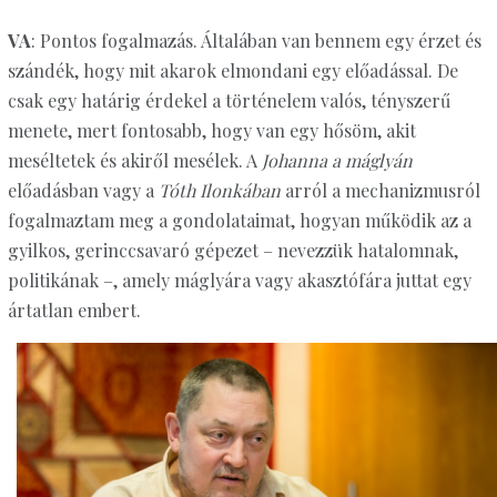
VA
: Pontos fogalmazás. Általában van bennem egy érzet és
szándék, hogy mit akarok elmondani egy előadással. De
csak egy határig érdekel a történelem valós, tényszerű
menete, mert fontosabb, hogy van egy hősöm, akit
meséltetek és akiről mesélek. A
Johanna a máglyán
előadásban vagy a
Tóth Ilonkában
arról a mechanizmusról
fogalmaztam meg a gondolataimat, hogyan működik az a
gyilkos, gerinccsavaró gépezet – nevezzük hatalomnak,
politikának –, amely máglyára vagy akasztófára juttat egy
ártatlan embert.