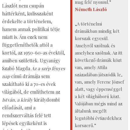
mag felé nyomul.”
Lászlót nem csupán
Németh László
háttérként, kulisszaként
érdekelte a történelem,
„A történelmi
hanem annak politikai tétje
drámákban mindig két
miatt is. Ám ezek nem
korszak egyesül.
függetleníthetők attól a
Amelyről szólnak és
kortól, az 1950-60-as évektől,
amelyhez szólnak. Az itt
következő drámák közt
amiben születtek. Ugyanígy
van, amely Attila
Szabó Magda
Az a szép fényes
századában játszódik le,
nap
című drámája sem
van, amely Ferenc József
szakítható ki a 70-es évek
alatt, vagy éppenséggel
világából, de említhetem az
a két világháború közt.
István, a király
királydombi
Valójában mégis mind az
előadását, ami a
általunk megélt
rendszerváltás felé tett
legutóbbi évtizedekhez
lépések egyikeként is
korszerű.”