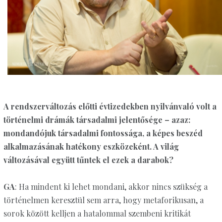
A rendszerváltozás előtti évtizedekben nyilvánvaló volt a
történelmi drámák társadalmi jelentősége – azaz:
mondandójuk társadalmi fontossága, a képes beszéd
alkalmazásának hatékony eszközeként. A világ
változásával együtt tűntek el ezek a darabok?
GA
: Ha mindent ki lehet mondani, akkor nincs szükség a
történelmen keresztül sem arra, hogy metaforikusan, a
sorok között kelljen a hatalommal szembeni kritikát