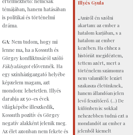
értelmezhető: nemcsak
Illyés Gyula
témájában, hanem hatásában
is politikai és történelmi
„Amiről én szólni
akartam: az ember a
dráma.
hatalom karjában, s a
hatalom az ember
GA
: Nem tudom, hogy mi
kezében. Ha ehhez a
lenne ma, ha a Kossuth és
históriát megidéztem,
Görgey konfliktusáról szóló
tettem azért, mert a
Fáklyalángot
elővennék. Ha
történelem számomra
egy színházigazgató helyébe
nem valamiféle lezárt
képzelem magam, azt
szakasza életünknek,
mondom: lehetetlen. Illyés
hanem állandóan jelen
darabja az 50-es évek
levő feszítőerő. (…) De
világképébe illeszkedik,
különben is: sokkal
Kossuth pozitív és Görgey
nehezebben tudná ezt a
negatív alakként jelenik meg.
mondandót az ember a
jelenből kiemelt
Az élet azonban nem fekete és