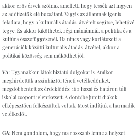
akkor erős érvek szólnak amellett, hogy tessék azt ingyen
az adófizetők elé bocsátani. Vagyis az államnak igenis
feladata, hogy a kulturális átadás-átvételt segítse, lehetővé
tegye. És akkor kiköthetek régi mániámnál, a politika és a
kultúra összefüggésénél. Ha nincs vagy korlátozott a
generációk közötti kulturális átadás-átvétel, akkor a
politikai közösség sem működhet jól.
VA
: Ugyanakkor látok biztató dolgokat is. Amikor
meghirdettük a színháztörténeti vetélkedőnket,
megdöbbentett az érdeklődés: 160 hazai és határon túli
iskolai csoport jelentkezett. A döntőbe jutott diákok
elképesztően felkészültek voltak. Most indítjuk a harmadik
vetélkedőt.
GA
: Nem gondolom, hogy ma rosszabb lenne a helyzet