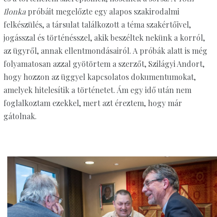
Ilonka
próbáit megelőzte egy alapos szakirodalmi
felkészülés, a társulat találkozott a téma szakértőivel,
jogásszal és történésszel, akik beszéltek nekünk a korról,
az ügyről, annak ellentmondásairól. A próbák alatt is még
folyamatosan azzal gyötörtem a szerzőt, Szilágyi Andort,
hogy hozzon az üggyel kapcsolatos dokumentumokat,
amelyek hitelesítik a történetet. Ám egy idő után nem
foglalkoztam ezekkel, mert azt éreztem, hogy már
gátolnak.