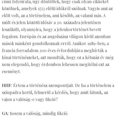
című folyóirata, úgy döntöttek, hogy csak olyan cikkeket
közölnek, amelyek 1723 előtti időkről szólnak. Vagyis ami az
előtt volt, az a történelem, ami később, az valami más. A
múlt és jelen közötti idősáv a 20. századra jelentősen
leszűkült, olyannyira, hogy a jelenkortörténet bevett
fogalom. Európán és az angolszász világon kívül azonban
mások másként gondolkoznak erről. Amikor 1989-ben, a
francia forradalom 200 éves évfordulójára meghívták a
kínai történészeket, azt mondták, hogy ez a kétszáz év még
nem elegendő, hogy érdemben lehessen megítélni ezt az
eseményt.
HHF
: Értem a történész szempontjait. De ha a történelem a
színpadra kerül, felmerül a kérdés, hogy amit látunk, az
vajon a valóság-e vagy fikció?
GA
: Sosem a valóság, mindig fikció.