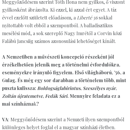
Meggyőződésem szerint Tóth Ilona nem gyilkos, ő viszont
gyilkosként ábrázolta. Ki ezzel, ki azzal ért egyet. A tíz
évvel ezelőtt született előadásom, a
Liberté 56
sokkal
nyitottabb volt ebből a szempontból. A balladisztikus
mesélési mód, a sok szereplő Nagy Imrétől a Corvin közi
Falábú Jancsiig számos azonosulási lehetőséget kínált.
A Nemzetiben a művészeti koncepció részeként jól
érzékelhetően jelenik meg a történelmi évfordulókra,
eseményekre irányuló figyelem. Első világháború, ’56, a
Gulag. És még egy sor darabban a történelem több, mint
puszta kulissza:
Boldogságlabirintus
,
Szeszélyes nyár
,
Zoltán újratemetve
,
Fedák Sári
. Mennyire feladata ez a
mai színházna
k
?
VA
: Meggyőződésem szerint a Nemzeti ilyen szempontból
különleges helyet foglal el a magyar színházi életben.