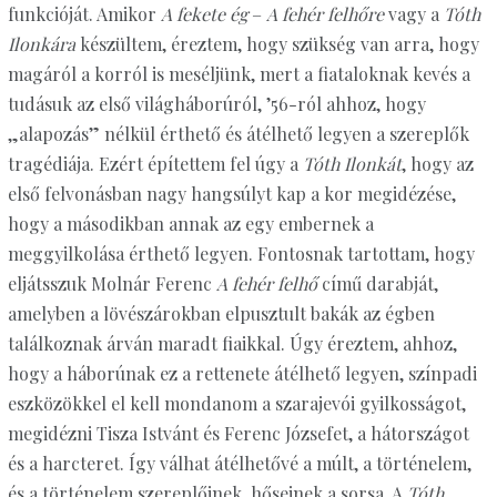
funkcióját. Amikor
A fekete ég
–
A fehér felhőre
vagy a
Tóth
Ilonkára
készültem, éreztem, hogy szükség van arra, hogy
magáról a korról is meséljünk, mert a fiataloknak kevés a
tudásuk az első világháborúról, ’56-ról ahhoz, hogy
„alapozás” nélkül érthető és átélhető legyen a szereplők
tragédiája. Ezért építettem fel úgy a
Tóth Ilonkát
, hogy az
első felvonásban nagy hangsúlyt kap a kor megidézése,
hogy a másodikban annak az egy embernek a
meggyilkolása érthető legyen. Fontosnak tartottam, hogy
eljátsszuk Molnár Ferenc
A fehér felhő
című darabját,
amelyben a lövészárokban elpusztult bakák az égben
találkoznak árván maradt fiaikkal. Úgy éreztem, ahhoz,
hogy a háborúnak ez a rettenete átélhető legyen, színpadi
eszközökkel el kell mondanom a szarajevói gyilkosságot,
megidézni Tisza Istvánt és Ferenc Józsefet, a hátországot
és a harcteret. Így válhat átélhetővé a múlt, a történelem,
és a történelem szereplőinek, hőseinek a sorsa. A
Tóth