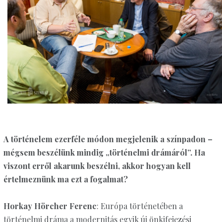
A történelem ezerféle módon megjelenik a színpadon –
mégsem beszélünk mindig „történelmi drámáról”. Ha
viszont erről akarunk beszélni, akkor hogyan kell
értelmeznünk ma ezt a fogalmat?
Horkay Hörcher Ferenc
: Európa történetében a
történelmi dráma a modernitás egyik új önkifejezési