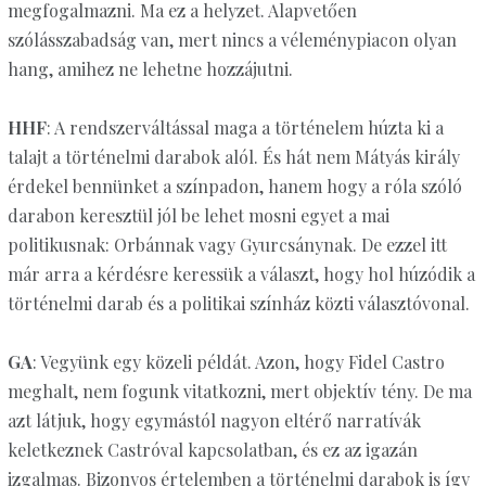
megfogalmazni. Ma ez a helyzet. Alapvetően
szólásszabadság van, mert nincs a véleménypiacon olyan
hang, amihez ne lehetne hozzájutni.
HHF
: A rendszerváltással maga a történelem húzta ki a
talajt a történelmi darabok alól. És hát nem Mátyás király
érdekel bennünket a színpadon, hanem hogy a róla szóló
darabon keresztül jól be lehet mosni egyet a mai
politikusnak: Orbánnak vagy Gyurcsánynak. De ezzel itt
már arra a kérdésre keressük a választ, hogy hol húzódik a
történelmi darab és a politikai színház közti választóvonal.
GA
: Vegyünk egy közeli példát. Azon, hogy Fidel Castro
meghalt, nem fogunk vitatkozni, mert objektív tény. De ma
azt látjuk, hogy egymástól nagyon eltérő narratívák
keletkeznek Castróval kapcsolatban, és ez az igazán
izgalmas. Bizonyos értelemben a történelmi darabok is így