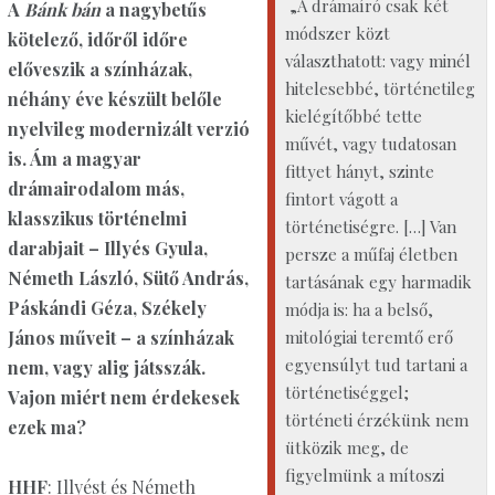
„A drámaíró csak két
A
Bánk bán
a nagybetűs
módszer közt
kötelező, időről időre
választhatott: vagy minél
előveszik a színházak,
hitelesebbé, történetileg
néhány éve készült belőle
kielégítőbbé tette
nyelvileg modernizált verzió
művét, vagy tudatosan
is. Ám a magyar
fittyet hányt, szinte
drámairodalom más,
fintort vágott a
klasszikus történelmi
történetiségre. […] Van
darabjait – Illyés Gyula,
persze a műfaj életben
Németh László, Sütő András,
tartásának egy harmadik
Páskándi Géza, Székely
módja is: ha a belső,
mitológiai teremtő erő
János műveit – a színházak
egyensúlyt tud tartani a
nem, vagy alig játsszák.
történetiséggel;
Vajon miért nem érdekesek
történeti érzékünk nem
ezek ma?
ütközik meg, de
figyelmünk a mítoszi
HHF
: Illyést és Németh