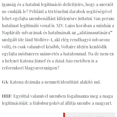
igazság és a hatalmi legitimáció deficitjeire, hogy a szerzőt
ne csukják le? Például a történelmi darabok segítéségével
lehet egyfajta szembenállást kifejezésre juttatni. Van persze
hatalmat legitimáló vonal is. XIV. Lajos korában a színház a
Napkirály udvarának és hatalmának az „alátámasztására”
szolgált (de lásd Molière-t, aki elég rendhagyó udvaronc
volt), és csak valamivel később, Voltaire idején kezdődik
egyfajta módszeres számvetés a hatalommal. Na de nem ez
a helyzet Katona József és a
Bánk bán
esetében is a
reformkori Magyarországon?
GA
: Katona drámája a nemzeti identitást alakító mű.
HHF
: Egyúttal valamivel szemben fogalmazza meg a maga
legitimációját: a Habsburgokéval állítja szembe a magyart.