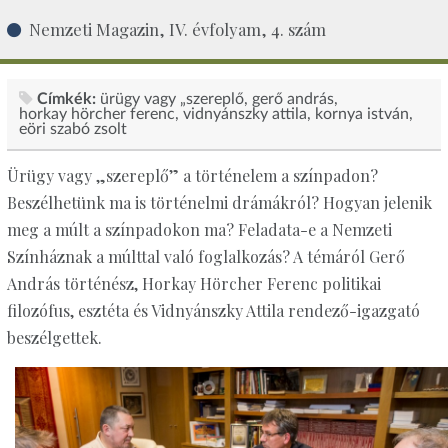
Nemzeti Magazin, IV. évfolyam, 4. szám
Címkék:
ürügy vagy „szereplő
gerő andrás
horkay hörcher ferenc
vidnyánszky attila
kornya istván
eöri szabó zsolt
Ürügy vagy „szereplő” a történelem a színpadon?
Beszélhetünk ma is történelmi drámákról? Hogyan jelenik
meg a múlt a színpadokon ma? Feladata-e a Nemzeti
Színháznak a múlttal való foglalkozás? A témáról Gerő
András történész, Horkay Hörcher Ferenc politikai
filozófus, esztéta és Vidnyánszky Attila rendező-igazgató
beszélgettek.