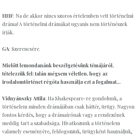
HHF
: Na de akkor nincs szoros értelemben vett történelmi
dráma! A történelmi drámákat ugyanis nem történészek
írják.
GA
: Szerencsére.
Mielőtt lemondanánk beszélgetésünk témájáról,
tételezzük fel: talán mégsem véletlen, hogy az
irodalomtörténet régóta használja ezt a fogalmat…
Vidnyánszky Attila
: Ha Shakespeare-re gondolunk, a
történelem minden drámájában csak háttér, ürügy. Nagyon
fontos kérdés, hogy a drámaírónak vagy a rendezőnek
meddig tart a szabadsága. Hivatkozunk a történelem
valamely eseményére, feldogozzuk, ürügyként használjuk,