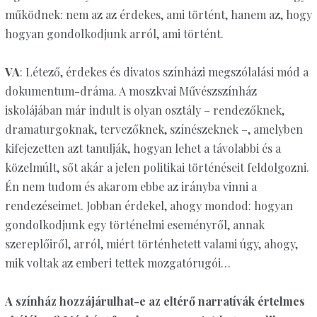
működnek: nem az az érdekes, ami történt, hanem az, hogy
hogyan gondolkodjunk arról, ami történt.
VA
: Létező, érdekes és divatos színházi megszólalási mód a
dokumentum-dráma. A moszkvai Művészszínház
iskolájában már indult is olyan osztály – rendezőknek,
dramaturgoknak, tervezőknek, színészeknek –, amelyben
kifejezetten azt tanulják, hogyan lehet a távolabbi és a
közelmúlt, sőt akár a jelen politikai történéseit feldolgozni.
Én nem tudom és akarom ebbe az irányba vinni a
rendezéseimet. Jobban érdekel, ahogy mondod: hogyan
gondolkodjunk egy történelmi eseményről, annak
szereplőiről, arról, miért történhetett valami úgy, ahogy,
mik voltak az emberi tettek mozgatórugói…
A színház hozzájárulhat-e az eltérő narratívák értelmes