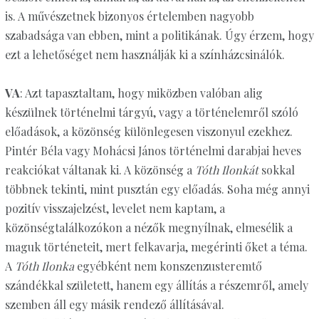
is. A művészetnek bizonyos értelemben nagyobb
szabadsága van ebben, mint a politikának. Úgy érzem, hogy
ezt a lehetőséget nem használják ki a színházcsinálók.
VA
: Azt tapasztaltam, hogy miközben valóban alig
készülnek történelmi tárgyú, vagy a történelemről szóló
előadások, a közönség különlegesen viszonyul ezekhez.
Pintér Béla vagy Mohácsi János történelmi darabjai heves
reakciókat váltanak ki. A közönség a
Tóth Ilonkát
sokkal
többnek tekinti, mint pusztán egy előadás. Soha még annyi
pozitív visszajelzést, levelet nem kaptam, a
közönségtalálkozókon a nézők megnyílnak, elmesélik a
maguk történeteit, mert felkavarja, megérinti őket a téma.
A
Tóth Ilonka
egyébként nem konszenzusteremtő
szándékkal született, hanem egy állítás a részemről, amely
szemben áll egy másik rendező állításával.