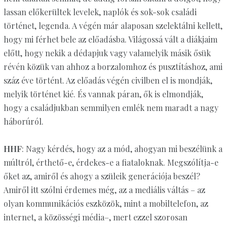
lassan előkerültek levelek, naplók és sok-sok családi
történet, legenda. A végén már alaposan szelektálni kellett,
hogy mi férhet bele az előadásba. Világossá vált a diákjaim
előtt, hogy nekik a dédapjuk vagy valamelyik másik ősük
révén közük van ahhoz a borzalomhoz és pusztításhoz, ami
száz éve történt. Az előadás végén civilben el is mondják,
melyik történet kié. És vannak páran, ők is elmondják,
hogy a családjukban semmilyen emlék nem maradt a nagy
háborúról.
HHF
: Nagy kérdés, hogy az a mód, ahogyan mi beszélünk a
múltról, érthető-e, érdekes-e a fiataloknak. Megszólítja-e
őket az, amiről és ahogy a szüleik generációja beszél?
Amiről itt szólni érdemes még, az a mediális váltás – az
olyan kommunikációs eszközök, mint a mobiltelefon, az
internet, a közösségi média–, mert ezzel szorosan