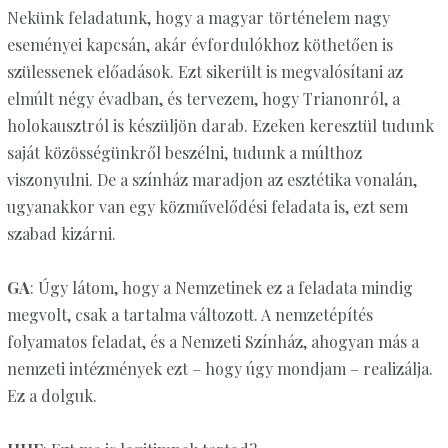
Nekünk feladatunk, hogy a magyar történelem nagy
eseményei kapcsán, akár évfordulókhoz köthetően is
szülessenek előadások. Ezt sikerült is megvalósítani az
elmúlt négy évadban, és tervezem, hogy Trianonról, a
holokausztról is készüljön darab. Ezeken keresztül tudunk
saját közösségünkről beszélni, tudunk a múlthoz
viszonyulni. De a színház maradjon az esztétika vonalán,
ugyanakkor van egy közművelődési feladata is, ezt sem
szabad kizárni.
GA
: Úgy látom, hogy a Nemzetinek ez a feladata mindig
megvolt, csak a tartalma változott. A nemzetépítés
folyamatos feladat, és a Nemzeti Színház, ahogyan más a
nemzeti intézmények ezt – hogy úgy mondjam – realizálja.
Ez a dolguk.