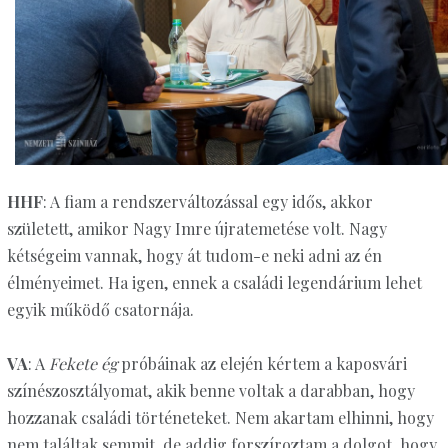
HHF
: A fiam a rendszerváltozással egy idős, akkor
született, amikor Nagy Imre újratemetése volt. Nagy
kétségeim vannak, hogy át tudom-e neki adni az én
élményeimet. Ha igen, ennek a családi legendárium lehet
egyik működő csatornája.
VA
: A
Fekete ég
próbáinak az elején kértem a kaposvári
színészosztályomat, akik benne voltak a darabban, hogy
hozzanak családi történeteket. Nem akartam elhinni, hogy
nem találtak semmit, de addig forszíroztam a dolgot, hogy