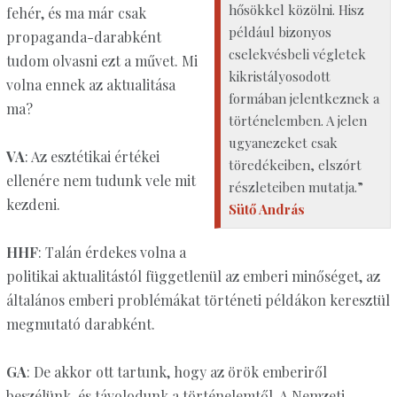
hősökkel közölni. Hisz
fehér, és ma már csak
például bizonyos
propaganda-darabként
cselekvésbeli végletek
tudom olvasni ezt a művet. Mi
kikristályosodott
volna ennek az aktualitása
formában jelentkeznek a
ma?
történelemben. A jelen
ugyanezeket csak
VA
: Az esztétikai értékei
töredékeiben, elszórt
ellenére nem tudunk vele mit
részleteiben mutatja.”
kezdeni.
Sütő András
HHF
: Talán érdekes volna a
politikai aktualitástól függetlenül az emberi minőséget, az
általános emberi problémákat történeti példákon keresztül
megmutató darabként.
GA
: De akkor ott tartunk, hogy az örök emberiről
beszélünk, és távolodunk a történelemtől. A Nemzeti