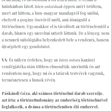
Színházban látott
Isten ostorának
éppen azért örültem,
mert azt hittem, a hun-magyar maszlagról fog szólni,
ehelyett a pogány őserőről szólt, ami átszáguld a
történelmen. Ugyanakkor el is távolított az történelemtől a
darab, hiszen egy szerelmi sztorit láttunk. De a lényeg: nem
a nemzeti mitológiába helyezkedett bele a rendezés, hanem
újraépített egy gondolatot.
VA
: És milyen érdekes, hogy az
Isten ostora
kazányi
vendégjátéka után többen elmondták: szerintük én azt
rendeztem meg, hogy mi és a tatárok testvérek vagyunk,
természetesen a hunok révén.
Páskándi Géza, aki számos történelmi darab szerzője,
azt írta: a történettudomány az emberiség történelmével
foglalkozik, a dráma a történelemben élő emberrel.