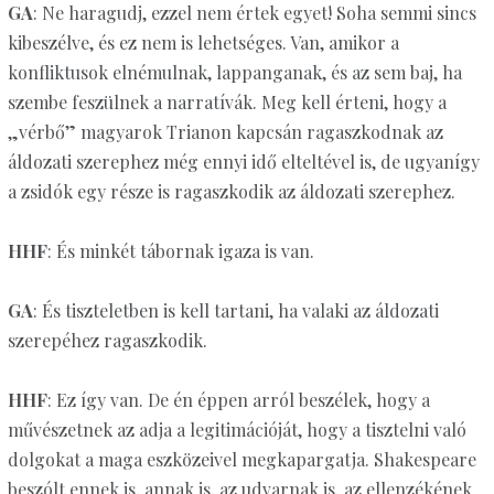
GA
: Ne haragudj, ezzel nem értek egyet! Soha semmi sincs
kibeszélve, és ez nem is lehetséges. Van, amikor a
konfliktusok elnémulnak, lappanganak, és az sem baj, ha
szembe feszülnek a narratívák. Meg kell érteni, hogy a
„vérbő” magyarok Trianon kapcsán ragaszkodnak az
áldozati szerephez még ennyi idő elteltével is, de ugyanígy
a zsidók egy része is ragaszkodik az áldozati szerephez.
HHF
: És minkét tábornak igaza is van.
GA
: És tiszteletben is kell tartani, ha valaki az áldozati
szerepéhez ragaszkodik.
HHF
: Ez így van. De én éppen arról beszélek, hogy a
művészetnek az adja a legitimációját, hogy a tisztelni való
dolgokat a maga eszközeivel megkapargatja. Shakespeare
beszólt ennek is, annak is, az udvarnak is, az ellenzékének