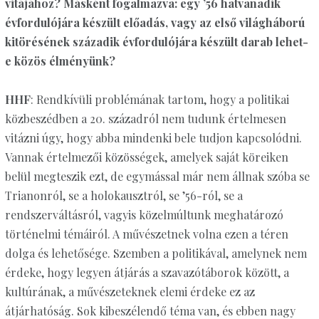
vitájához? Másként fogalmazva: egy ’56 hatvanadik
évfordulójára készült előadás, vagy az első világháború
kitörésének századik évfordulójára készült darab lehet-
e közös élményünk?
HHF
: Rendkívüli problémának tartom, hogy a politikai
közbeszédben a 20. századról nem tudunk értelmesen
vitázni úgy, hogy abba mindenki bele tudjon kapcsolódni.
Vannak értelmezői közösségek, amelyek saját köreiken
belül megteszik ezt, de egymással már nem állnak szóba se
Trianonról, se a holokausztról, se ’56-ról, se a
rendszerváltásról, vagyis közelmúltunk meghatározó
történelmi témáiról. A művészetnek volna ezen a téren
dolga és lehetősége. Szemben a politikával, amelynek nem
érdeke, hogy legyen átjárás a szavazótáborok között, a
kultúrának, a művészeteknek elemi érdeke ez az
átjárhatóság. Sok kibeszélendő téma van, és ebben nagy