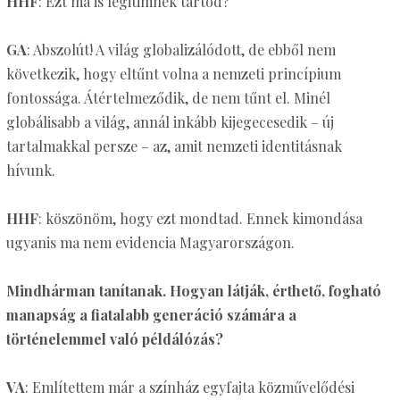
HHF
: Ezt ma is legitimnek tartod?
GA
: Abszolút! A világ globalizálódott, de ebből nem
következik, hogy eltűnt volna a nemzeti princípium
fontossága. Átértelmeződik, de nem tűnt el. Minél
globálisabb a világ, annál inkább kijegecesedik – új
tartalmakkal persze – az, amit nemzeti identitásnak
hívunk.
HHF
: köszönöm, hogy ezt mondtad. Ennek kimondása
ugyanis ma nem evidencia Magyarországon.
Mindhárman tanítanak. Hogyan látják, érthető, fogható
manapság a fiatalabb generáció számára a
történelemmel való példálózás?
VA
: Említettem már a színház egyfajta közművelődési