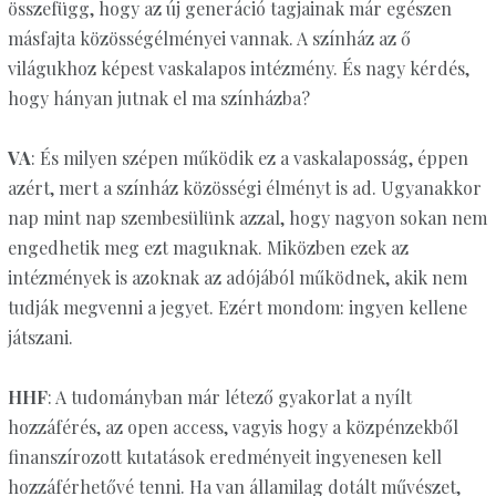
összefügg, hogy az új generáció tagjainak már egészen
másfajta közösségélményei vannak. A színház az ő
világukhoz képest vaskalapos intézmény. És nagy kérdés,
hogy hányan jutnak el ma színházba?
VA
: És milyen szépen működik ez a vaskalaposság, éppen
azért, mert a színház közösségi élményt is ad. Ugyanakkor
nap mint nap szembesülünk azzal, hogy nagyon sokan nem
engedhetik meg ezt maguknak. Miközben ezek az
intézmények is azoknak az adójából működnek, akik nem
tudják megvenni a jegyet. Ezért mondom: ingyen kellene
játszani.
HHF
: A tudományban már létező gyakorlat a nyílt
hozzáférés, az open access, vagyis hogy a közpénzekből
finanszírozott kutatások eredményeit ingyenesen kell
hozzáférhetővé tenni. Ha van államilag dotált művészet,