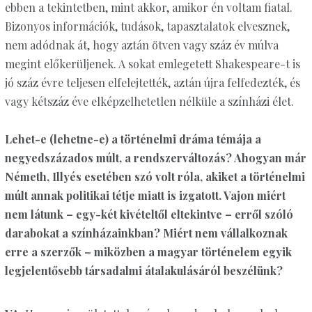
ebben a tekintetben, mint akkor, amikor én voltam fiatal.
Bizonyos információk, tudások, tapasztalatok elvesznek,
nem adódnak át, hogy aztán ötven vagy száz év múlva
megint előkerüljenek. A sokat emlegetett Shakespeare-t is
jó száz évre teljesen elfelejtették, aztán újra felfedezték, és
vagy kétszáz éve elképzelhetetlen nélküle a színházi élet.
Lehet-e (lehetne-e) a történelmi dráma témája a
negyedszázados múlt, a rendszerváltozás? Ahogyan már
Németh, Illyés esetében szó volt róla, akiket a történelmi
múlt annak politikai tétje miatt is izgatott. Vajon miért
nem látunk – egy-két kivételtől eltekintve – erről szóló
darabokat a színházainkban? Miért nem vállalkoznak
erre a szerzők – miközben a magyar történelem egyik
legjelentősebb társadalmi átalakulásáról beszélünk?