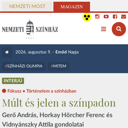
MAGAZIN
NEMZETI MOST
2026. augusztus 9. -
Emőd
Napja
SZÍNHÁZI OLIMPIA
MITEM
INTERJÚ
Fókusz • Történelem a színházban
Múlt és jelen a színpadon
Gerő András, Horkay Hörcher Ferenc és
Vidnyánszky Attila gondolatai