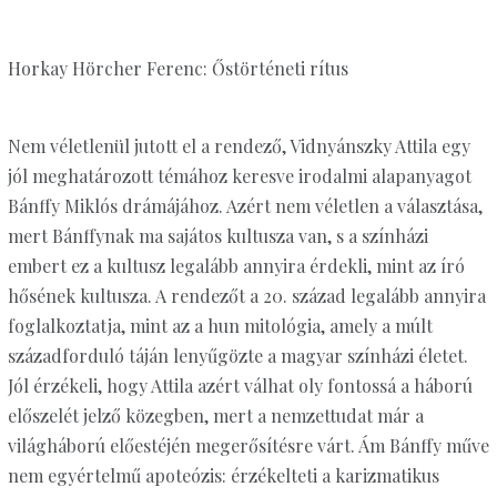
Horkay Hörcher Ferenc: Őstörténeti rítus
Nem véletlenül jutott el a rendező, Vidnyánszky Attila egy
jól meghatározott témához keresve irodalmi alapanyagot
Bánffy Miklós drámájához. Azért nem véletlen a választása,
mert Bánffynak ma sajátos kultusza van, s a színházi
embert ez a kultusz legalább annyira érdekli, mint az író
hősének kultusza. A rendezőt a 20. század legalább annyira
foglalkoztatja, mint az a hun mitológia, amely a múlt
századforduló táján lenyűgözte a magyar színházi életet.
Jól érzékeli, hogy Attila azért válhat oly fontossá a háború
előszelét jelző közegben, mert a nemzettudat már a
világháború előestéjén megerősítésre várt. Ám Bánffy műve
nem egyértelmű apoteózis: érzékelteti a karizmatikus