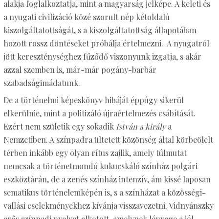
alakja foglalkoztatja, mint a magyarság jelképe. A keleti és
a nyugati civilizáció közé szorult nép kétoldalú
kiszolgáltatottságát, s a kiszolgáltatottság állapotában
hozott rossz döntéseket próbálja értelmezni. A nyugatról
jött kereszténységhez fűződő viszonyunk izgatja, s akár
azzal szemben is, már-már pogány-barbár
szabadságimádatunk.
De a történelmi képeskönyv hibáját éppúgy sikerül
elkerülnie, mint a politizáló újraértelmezés csábítását.
Ezért nem születik egy sokadik
István a király
a
Nemzetiben. A színpadra ültetett közönség által körbeölelt
térben inkább egy olyan rítus zajlik, amely túlmutat
nemcsak a történetmondó kukucskáló színház polgári
eszköztárán, de a zenés színház intenzív, ám kissé laposan
sematikus történelemképén is, s a színházat a közösségi-
vallási cselekményekhez kívánja visszavezetni. Vidnyánszky
erős színpadi nyelvet alkotott, amelynek lényege a jól