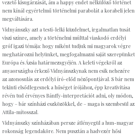
vezető kisugárzását, ám a happy endet nélkülöző történet
nem kínál egyértelmű történelmi parabolát a korabeli jelen
megváltására.
Vidnyánszky azt a testi-lelki küzdelmet, irgalmatlan tusát
viszi színre, amely a történelmi múlttal viaskodó erdélyi
gróf igazi témája: hogy miként tudjuk mi magyarok végre
meghatározni helyünket, megfogalmazni saját szerepünket
Európa és Ázsia határmezsgyéjén. A keleti végekről az
anyaországba érkező Vidnyánszkynak nem esik nehezére
az azonosulás az erdélyi író-előd nézőpontjával. S bár nem
tekinti elsődlegesnek a hűséget írójához, épp kreativitása
révén tud érvényes Bánffy-interpretációt adni, oly módon,
hogy – bár színházi eszközökkel, de – maga is szembesül az
Attila-mítosszal.
Vidnyánszky színházában persze átlényegül a hun-magyar
rokonság legendaköre. Nem pusztán a hadvezér hősi