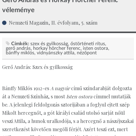
véleménye
Nemzeti Magazin, II. évfolyam, 5. szám
Címkék:
szex és gyilkosság
őstörténeti rítus
gerő andrás
horkay hörcher ferenc
isten ostora
bánffy miklós
vidnyánszky attila
nézőpont
Gerő András: Szex és gyilkosság
Bánffy Miklós 1912-es
A nagyúr
című színdarabját dolgozta
át a Nemzeti Színház, s most
Isten ostora
címmel mutatják
be. A jelenlegi feldolgozás sztorijában a foglyul ejtett szép
Mikolt hercegnőt, a gót királyi család utolsó sarját nőül
veszi Attila, a hunok uralkodója, s a hercegnő a nászéjszakai
szeretkezést követően megöli férjét. Azért teszi ezt, mert