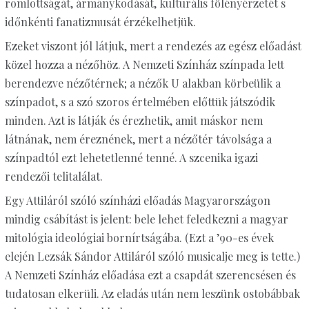
romlottságát, ármánykodását, kulturális fölényérzetét s
időnkénti fanatizmusát érzékelhetjük.
Ezeket viszont jól látjuk, mert a rendezés az egész előadást
közel hozza a nézőhöz. A Nemzeti Színház színpada lett
berendezve nézőtérnek; a nézők U alakban körbeülik a
színpadot, s a szó szoros értelmében előttük játszódik
minden. Azt is látják és érezhetik, amit máskor nem
látnának, nem éreznének, mert a nézőtér távolsága a
színpadtól ezt lehetetlenné tenné. A szcenika igazi
rendezői telitalálat.
Egy Attiláról szóló színházi előadás Magyarországon
mindig csábítást is jelent: bele lehet feledkezni a magyar
mitológia ideológiai bornírtságába. (Ezt a ’90-es évek
elején Lezsák Sándor Attiláról szóló musicalje meg is tette.)
A Nemzeti Színház előadása ezt a csapdát szerencsésen és
tudatosan elkerüli. Az eladás után nem leszünk ostobábbak