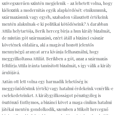
szövegszerűen szintén megjelenik – az lehetett volna, hogy
kiélezzük a modernitás egyik alapkérdését: etnikumunk,
származásunk vagy egyéb, szabadon választott értékeink
mentén alakulnak-e ki politikai kötődéseink? A darabban
Attila helytartója, Berik herceg bírja a hun király bizalmát,
de miután gót származású, ezért átáll a bizánci császár
követének oldalára, aki a magával hozott jelentős
mennyiségű aranyat arra kívánja felhasználni, hogy
meggyilkoltassa Attilát. Berikben a gót, azaz a származás
felülírja Attila iránta tanúsított bizalmát, s így válik a király
árulójává.
Aztán ott lett volna egy harmadik lehetőség is:
meggyőződésünk (érték) vagy hatalmi érdekeink vezérlik-e
cselekedeteinket. A királygyilkosságot pénzügyileg is
ösztönző Euthymos, a bizánci követ a maga cinikus hatalmi
játékai mentén gondolkodik, szemben a Mikolt hercegnő