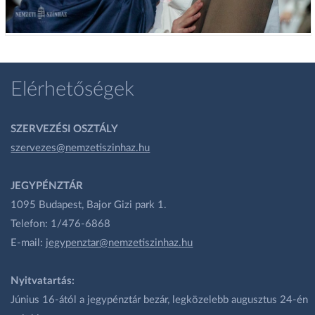
Elérhetőségek
SZERVEZÉSI OSZTÁLY
szervezes@nemzetiszinhaz.hu
JEGYPÉNZTÁR
1095 Budapest, Bajor Gizi park 1.
Telefon: 1/476-6868
E-mail:
jegypenztar@nemzetiszinhaz.hu
Nyitvatartás:
Június 16-ától a jegypénztár bezár, legközelebb augusztus 24-én