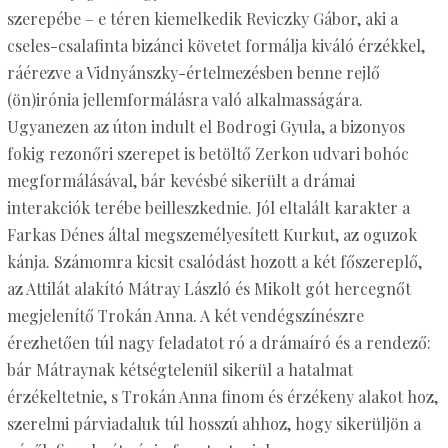
szerepébe – e téren kiemelkedik Reviczky Gábor, aki a
cseles-csalafinta bizánci követet formálja kiváló érzékkel,
ráérezve a Vidnyánszky-értelmezésben benne rejlő
(ön)irónia jellemformálásra való alkalmasságára.
Ugyanezen az úton indult el Bodrogi Gyula, a bizonyos
fokig rezonőri szerepet is betöltő Zerkon udvari bohóc
megformálásával, bár kevésbé sikerült a drámai
interakciók terébe beilleszkednie. Jól eltalált karakter a
Farkas Dénes által megszemélyesített Kurkut, az oguzok
kánja. Számomra kicsit csalódást hozott a két főszereplő,
az Attilát alakító Mátray László és Mikolt gót hercegnőt
megjelenítő Trokán Anna. A két vendégszínészre
érezhetően túl nagy feladatot ró a drámaíró és a rendező:
bár Mátraynak kétségtelenül sikerül a hatalmat
érzékeltetnie, s Trokán Anna finom és érzékeny alakot hoz,
szerelmi párviadaluk túl hosszú ahhoz, hogy sikerüljön a