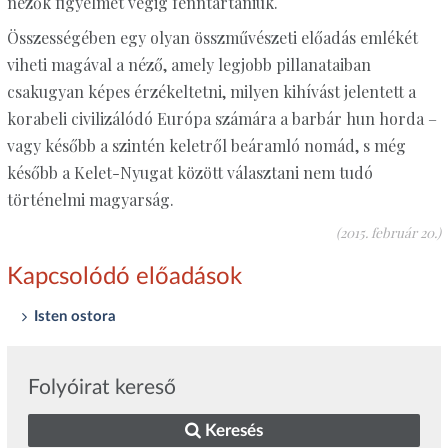
nézők figyelmét végig fenntartaniuk.
Összességében egy olyan összművészeti előadás emlékét
viheti magával a néző, amely legjobb pillanataiban
csakugyan képes érzékeltetni, milyen kihívást jelentett a
korabeli civilizálódó Európa számára a barbár hun horda –
vagy később a szintén keletről beáramló nomád, s még
később a Kelet-Nyugat között választani nem tudó
történelmi magyarság.
(2015. február 20.)
Kapcsolódó előadások
Isten ostora
Folyóirat kereső
Keresés