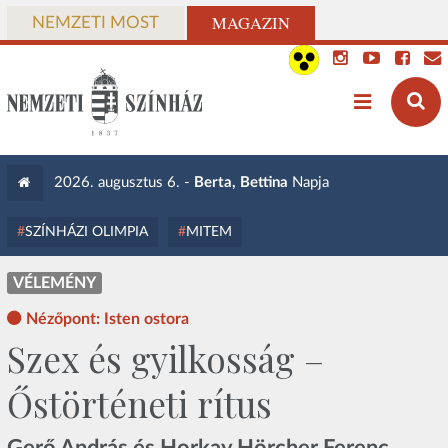
MAGAZIN
NEMZETI MOST
2026. augusztus 6. -
Berta, Bettina
Napja
SZÍNHÁZI OLIMPIA
MITEM
VÉLEMÉNY
Nézőpont: Isten ostora
Szex és gyilkosság –
Őstörténeti rítus
Gerő András és Horkay Hörcher Ferenc