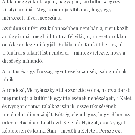
Attila meggyilkolta apját, nagyapját, kiirtotta az egész
királyi famíliát. Meg is mondja Attilának, hogy egy
mérgezett tűvel megszúrta.
Az újdonsült férj ezt különösebben nem bánja, mert közli:
amúgy is már meghódította a fél világot, s nevét örökkön-
örökké emlegetni fogják. Halála után Kurkut herceg ül
trónjára, s takarítást rendel el – mintegy jelezve, hogy a
dicsőség múlandó.
A coitus és a gyilkosság együttese közönségcsalogatónak
tűnik.
A rendező, Vidnyánszky Attila szerette volna, ha ez a darab
megmutatja a kultúrák együttélésének nehézségeit, a Kelet
és Nyugat drámai találkozásának, összeütközésének
történelmi dimenzióját. Kétségtelenül igaz, hogy ebben az
interpretációban találkozik Kelet és Nyugat, és a Nyugat –
képletesen és konkrétan – megöli a Keletet. Persze ezt