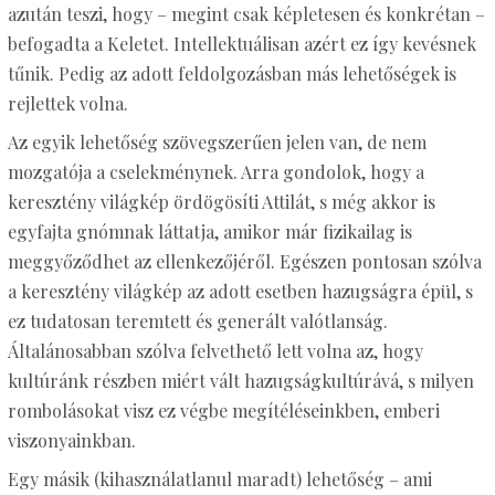
azután teszi, hogy – megint csak képletesen és konkrétan –
befogadta a Keletet. Intellektuálisan azért ez így kevésnek
tűnik. Pedig az adott feldolgozásban más lehetőségek is
rejlettek volna.
Az egyik lehetőség szövegszerűen jelen van, de nem
mozgatója a cselekménynek. Arra gondolok, hogy a
keresztény világkép ördögösíti Attilát, s még akkor is
egyfajta gnómnak láttatja, amikor már fizikailag is
meggyőződhet az ellenkezőjéről. Egészen pontosan szólva
a keresztény világkép az adott esetben hazugságra épül, s
ez tudatosan teremtett és generált valótlanság.
Általánosabban szólva felvethető lett volna az, hogy
kultúránk részben miért vált hazugságkultúrává, s milyen
rombolásokat visz ez végbe megítéléseinkben, emberi
viszonyainkban.
Egy másik (kihasználatlanul maradt) lehetőség – ami