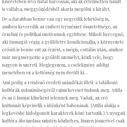
kíséretében lévő fiatal harcossal, aki az értelmetlen halált
is vállalva, meggyőződésből akarja megölni a királyt.
De a darabban benne van egy negyedik lehetőség is,
amiben keveredik az emberi természet összetettsége, az
érzelmi és politikai motívumok együttese. Mikolt hercegnő,
aki önmagát végig a gyűlöletre kondicionálja, s környezete
erősíti is benne ezt az érzést, s mégis, coitálás után, amikor
már megmérgezte a gyűlölt személyt, közli vele, hogy
nagyon is szereti. Megjegyzem, a cselekmény addigi
menetében ez a kettősség nem derült ki…
Ami pedig a rendező eredeti szándékát illeti: a találkozó
kultúrák sokszínűségéről vajmi keveset tudunk meg. Attila
és az ő hunjai kliséként jelennek meg. Vadak, az erő
kultuszát képviselik s időnként babonásak. (Attila alakja a
legkevésbé kidolgozott karakterek közé tartozik.) A nyugati
kultúra ábrázolása szintén közhelyes, hiszen jószerivel csak