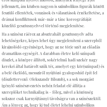
jellemzett, ám közben nagyon is szimbolikus figurák között
feszülő ellentétek, vonzások és választások érzékeltetése, a
drámai konfliktusok már-már a tánc koreográfiáját
közelítő gesztusnyelvvel történő megjelenítése.
Ha a színész ráérez az absztrahált gesztusnyelv adta
lehetőségekre, képes lehet úgy megjeleníteni a szerepből
kirajzolódó egyéniséget, hogy az ne törje szét az előadás
dramatikus egységét. A darabban életre kelő színpadi
díszlet, a középre állított, sokértelmű hadi szekér nagy
kerekei által határolt szűk tér, amelyet egy kör(színpad) és
a belé ékelődő, messziről nyújtózó gyalogoshíd épít fel
(díszlettervező: Olekszandr Bilozub), s a sok mozgást
igénylő színészvezetés nehéz feladat elé állítja a
szereplőket technikailag is – főleg, mivel a közönség
sokszor csak karnyújtásnyi távolságra van a színészektől.
Ám a lényeg az, hogy ki tud életet lehelni szimbolikus