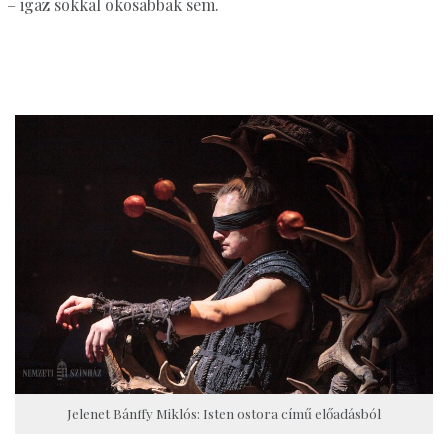
– igaz sokkal okosabbak sem.
Jelenet Bánffy Miklós: Isten ostora című előadásból