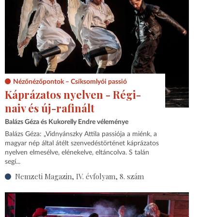
Nézőnézőpontok – Csíksomlyói passió
Káprázatos nyelven - Régi-
naiv és új-rafinált
Balázs Géza és Kukorelly Endre véleménye
Balázs Géza: „Vidnyánszky Attila passiója a miénk, a
magyar nép által átélt szenvedéstörténet káprázatos
nyelven elmesélve, elénekelve, eltáncolva. S talán
segí...
Nemzeti Magazin, IV. évfolyam, 8. szám