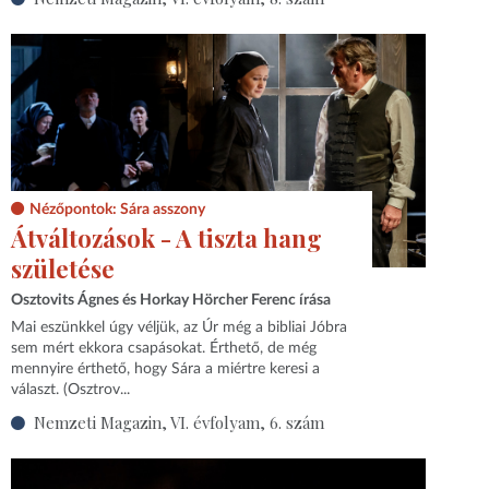
Nézőpontok: Sára asszony
Átváltozások - A tiszta hang
születése
Osztovits Ágnes és Horkay Hörcher Ferenc írása
Mai eszünkkel úgy véljük, az Úr még a bibliai Jóbra
sem mért ekkora csapásokat. Érthető, de még
mennyire érthető, hogy Sára a miértre keresi a
választ. (Osztrov...
Nemzeti Magazin, VI. évfolyam, 6. szám