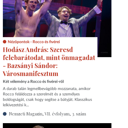
Nézőpontok - Rocco és fivérei
Hodász András: Szeresd
felebarátodat, mint önmagadat
- Bazsányi Sándor:
Városmanifesztum
Két vélemény a Rocco és fivérei-ről
A darab talán legmellbevágóbb mozzanata, amikor
Rocco feláldozza a szerelmét és a személyes
boldogságát, csak hogy segítse a bátyját. Klasszikus
lelkivezetési k...
Nemzeti Magazin, VII. évfolyam, 3. szám