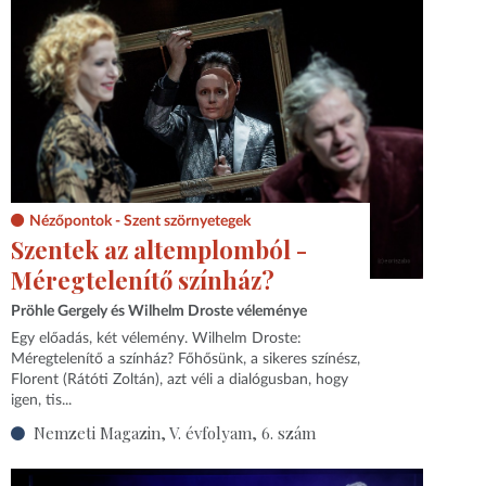
Nézőpontok - Szent szörnyetegek
Szentek az altemplomból -
Méregtelenítő színház?
Pröhle Gergely és Wilhelm Droste véleménye
Egy előadás, két vélemény. Wilhelm Droste:
Méregtelenítő a színház? Főhősünk, a sikeres színész,
Florent (Rátóti Zoltán), azt véli a dialógusban, hogy
igen, tis...
Nemzeti Magazin, V. évfolyam, 6. szám