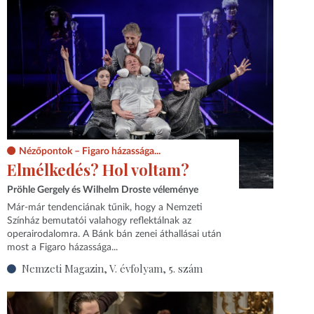
Nézőpontok – Figaro házassága...
Elmélkedés? Hol voltam?
Pröhle Gergely és Wilhelm Droste véleménye
Már-már tendenciának tűnik, hogy a Nemzeti
Színház bemutatói valahogy reflektálnak az
operairodalomra. A Bánk bán zenei áthallásai után
most a Figaro házassága...
Nemzeti Magazin, V. évfolyam, 5. szám