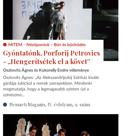
MITEM – Nézőpontok – Bűn és bűnhődés
Gyóntatónk, Porforij Petrovics
- „Hengerítsétek el a követ”
Osztovits Ágnes és Kukorelly Endre véleménye
Osztovits Ágnes: „Az Alekszandrijszkij Színház kiváló
gárdája lubickol a remek szerepekben. Mindenki
megmutatja, hogy a legmagasabb szinten űzi a
színészme...
Nemzeti Magazin, IV. évfolyam, 9. szám