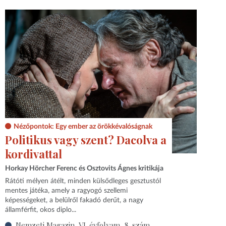
Nézőpontok: Egy ember az örökkévalóságnak
Politikus vagy szent? Dacolva a
kordivattal
Horkay Hörcher Ferenc és Osztovits Ágnes kritikája
Rátóti mélyen átélt, minden külsődleges gesztustól
mentes játéka, amely a ragyogó szellemi
képességeket, a belülről fakadó derűt, a nagy
államférfit, okos diplo...
Nemzeti Magazin, VI. évfolyam, 8. szám