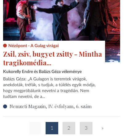
Nézőpont - A Gulag virágai
Zsil, zsiv, bugyet zsitty - Mintha
tragikomédia...
Kukorelly Endre és Balázs Géza véleménye
Balázs Géza: „A Gulagon is teremtek virágok,
anekdoták, tréfák, s tudjuk, a túlélés egyik módja,
hogy megpróbálunk nevetni a tragédián. Nem
tudtam nevetni, de a...
Nemzeti Magazin, IV. évfolyam, 6. szám
«
1
2
3
»