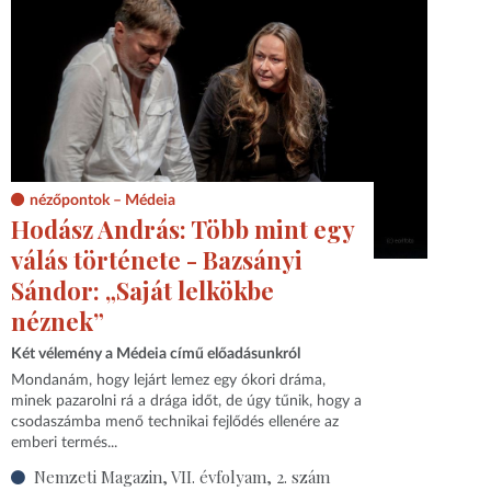
nézőpontok – Médeia
Hodász András: Több mint egy
válás története - Bazsányi
Sándor: „Saját lelkökbe
néznek”
Két vélemény a Médeia című előadásunkról
Mondanám, hogy lejárt lemez egy ókori dráma,
minek pazarolni rá a drága időt, de úgy tűnik, hogy a
csodaszámba menő technikai fejlődés ellenére az
emberi termés...
Nemzeti Magazin, VII. évfolyam, 2. szám