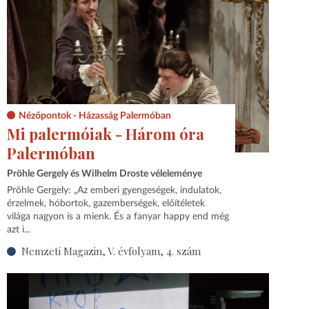
Nézőpontok - Házasság Palermóban
Mi palermóiak - Három óra
Palermóban
Pröhle Gergely és Wilhelm Droste véleleménye
Pröhle Gergely: „Az emberi gyengeségek, indulatok,
érzelmek, hóbortok, gazemberségek, előítéletek
világa nagyon is a mienk. És a fanyar happy end még
azt i...
Nemzeti Magazin, V. évfolyam, 4. szám