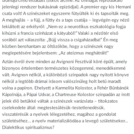
drámája
című előadást (titkos alcíme: Az önmagát reprodukáló
jelenlegi rendszer bukásának epizódjai). A premier egy kis Hernani
csata volt! A színészeket egyszerre fütyülték ki és tapsolták meg.
A meghajlás – a fújj, a fütty és a taps csatája – legvégén egy néző
lekiáltott az erkélyről: „Nem ez a neurotikus eszkatológia fogja
kihúzni a francia színházat a kátyuból!” Valaki a nézőtér első
sorából azt válaszolta: „Bújj vissza a csigaházadba!” Én meg
közben berohantam az öltözőkbe, hogy a színészek nagy
meglepetésére bejelentsem: „Az ateizmus meghátrált!”
Aztán évről évre minden az Avignoni Fesztivál köré épült, amely
bizonyos értelemben természetes közegemmé, menedékemmé
vált. Avignon nélkül, a különböző színpadok nagy nyitott könyve
nélkül a legtöbb drámai írásom valószínűleg holt betű maradt
volna a papíron. Ehelyett a Karmelita Kolostor, a Fehér Bűnbánók
Kápolnája, a Pápai Udvar, a Chartreuse Kolostor színpadán az írott
jelek élő betűkké váltak a színészek varázslata – titokzatos
cselekedete által: megtestesülésük-testetlenedésük,
visszatérésük a nyelvek lélegzetéhez, magához a gondolat
születéséhez… a nyelv materializálódása a levegő születésekor…
Dialektikus spiritualizmus?