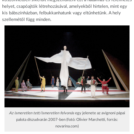
helyet, csapóajtók létrehozásával, amelyekből hirtelen, mint egy
kis bábszínházban, felbukkanhatunk vagy eltűnhetünk. A hely
szellemétől függ minden.
Az ismeretlen tett/ismeretlen felvonás
egy jelenete az avignoni pápai
palota díszudvarán 2007-ben (fotó: Olivier Marchetti, forrás:
novarina.com)