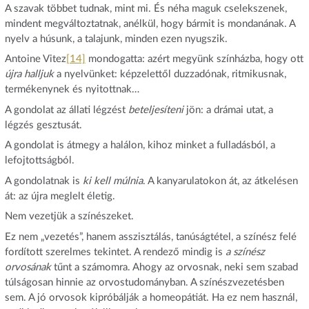
A szavak többet tudnak, mint mi. És néha maguk cselekszenek,
mindent megváltoztatnak, anélkül, hogy bármit is mondanának. A
nyelv a húsunk, a talajunk, minden ezen nyugszik.
Antoine Vitez
[14]
mondogatta: azért megyünk színházba, hogy ott
újra halljuk
a nyelvünket: képzelettől duzzadónak, ritmikusnak,
termékenynek és nyitottnak…
A gondolat az állati légzést
beteljesíteni
jön: a drámai utat, a
légzés gesztusát.
A gondolat is átmegy a halálon, kihoz minket a fulladásból, a
lefojtottságból.
A gondolatnak is
ki kell múlnia
. A kanyarulatokon át, az átkelésen
át: az újra meglelt életig.
Nem vezetjük a színészeket.
Ez nem „vezetés”, hanem asszisztálás, tanúságtétel, a színész felé
fordított szerelmes tekintet. A rendező mindig is
a színész
orvosának
tűnt a számomra. Ahogy az orvosnak, neki sem szabad
túlságosan hinnie az orvostudományban. A színészvezetésben
sem. A jó orvosok kipróbálják a homeopátiát. Ha ez nem használ,