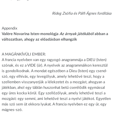
Rideg Zsófia és Pálfi Ágnes fordítása
Appendix
Valère Novarina Isten-monológja
Az árnyak játékából
abban a
változatban, ahogy az előadásban elhangzik
A MAGÁNKÍVÜLI EMBER:
A francia nyelvben van egy ragyogó anagrammája a DIEU (Isten)
szónak, és ez a VIDE (űr). A nyelvek az anagrammáikon keresztül
is gondolkodnak. A mondat egészében a Dieu (Isten) egy csend-
szó, egy elhívás, egy levegőlyuk, amely lehetővé teszi, hogy a
szellemben visszanyerjük a lélekzetet és a mozgást, ahogyan a
játékban, ahol egy táblán huszonhat betű cserélődik egymással
egy üres kocka körül. Egy szellőzőlyuk, amely lehetővé teszi a
mozgást: egy semmi, ami lehetővé teszi a nyelvi játékot. Egyetlen
más szó sem üt ekkora lyukat. A francia nyelvben ez egy űr, egy
mágnes-szó.