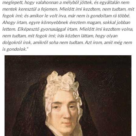
meglepett, hogy valahonnan a mélyből jöttek, és egyáltalán nem
mentek keresztül a fejemen. Mielőtt írni kezdtem, nem tudtam, mit
fogok írni; és amikor le volt írva, már nem is gondoltam rá többé.
Ahogy írtam, egyre könnyebbnek éreztem magam, sokkal jobban
lettem. Elképesztő gyorsasággal írtam. Mielőtt írni kezdtem volna,
nem tudtam, mit fogok írni; írás közben láttam, hogy olyan
dolgokról írok, amikről soha nem tudtam. Azt írom, amit még nem
is gondolok.
”