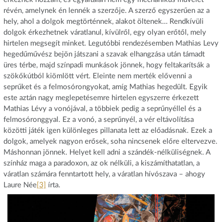
révén, amelynek én lennék a szerzője. A szerző egyszerűen az a
hely, ahol a dolgok megtörténnek, alakot öltenek… Rendkívüli
dolgok érkezhetnek váratlanul, kívülről, egy olyan erőtől, mely
hirtelen megsegít minket. Legutóbbi rendezésemben Mathias Levy
hegedűművész bejön játszani a szavak elhangzása után támadt
üres térbe, majd színpadi munkások jönnek, hogy feltakarítsák a
szökőkútból kiömlött vért. Eleinte nem merték elővenni a
seprűket és a felmosórongyokat, amíg Mathias hegedült. Egyik
este aztán nagy meglepetésemre hirtelen egyszerre érkezett
Mathias Lévy a vonójával, a többiek pedig a seprűnyéllel és a
felmosóronggyal. Ez a vonó, a seprűnyél, a vér eltávolítása
közötti játék igen különleges pillanata lett az előadásnak. Ezek a
dolgok, amelyek nagyon erősek, soha nincsenek előre eltervezve.
Máshonnan jönnek. Helyet kell adni a szándék-nélküliségnek. A
színház maga a paradoxon, az ok nélküli, a kiszámíthatatlan, a
váratlan számára fenntartott hely, a váratlan hívószava – ahogy
Laure Née
[3]
írta.