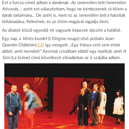
Ezt a furcsa címet adtam a darabnak:
Az ismeretlen tett/ismeretlen
felvonás
…: azért ezt választottam, hogy ne kérdezzenek rá tőlem a
darab tartalmára… De azért is, mert ez az
ismeretlen tett
a halottak
feltámadása. Felkelnek, és az öröm magával ragadja őket.
Az állatok közül egyedül mi vagyunk képesek dacolni a halállal.
Egy nap, a
Vörös kezdet
(L’Origine rouge) első próbáin Jean-
Quentin Châtelain
[13]
így morgott: „Egy fránya szót sem értek
abból, amit mondok!” Azonnal csináltam ebből egy replikát, amit
A
Szín
(La Scène) című következő előadásban az ő szájába adtam.