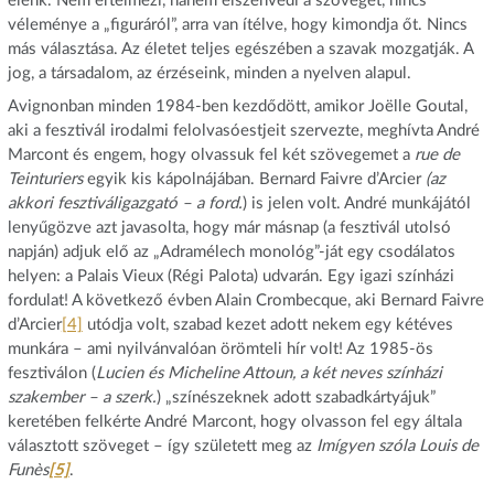
elénk. Nem értelmezi, hanem elszenvedi a szöveget, nincs
véleménye a „figuráról”, arra van ítélve, hogy kimondja őt. Nincs
más választása. Az életet teljes egészében a szavak mozgatják. A
jog, a társadalom, az érzéseink, minden a nyelven alapul.
Avignonban minden 1984-ben kezdődött, amikor Joëlle Goutal,
aki a fesztivál irodalmi felolvasóestjeit szervezte, meghívta André
Marcont és engem, hogy olvassuk fel két szövegemet a
rue de
Teinturiers
egyik kis kápolnájában. Bernard Faivre d’Arcier
(az
akkori fesztiváligazgató – a ford.
) is jelen volt. André munkájától
lenyűgözve azt javasolta, hogy már másnap (a fesztivál utolsó
napján) adjuk elő az „Adramélech monológ”-ját egy csodálatos
helyen: a Palais Vieux (Régi Palota) udvarán. Egy igazi színházi
fordulat! A következő évben Alain Crombecque, aki Bernard Faivre
d’Arcier
[4]
utódja volt, szabad kezet adott nekem egy kétéves
munkára – ami nyilvánvalóan örömteli hír volt! Az 1985‑ös
fesztiválon (
Lucien és Micheline Attoun, a két neves színházi
szakember
– a szerk.
) „színészeknek adott szabadkártyájuk”
keretében felkérte André Marcont, hogy olvasson fel egy általa
választott szöveget – így született meg az
Imígyen szóla Louis de
Funès
[5]
.