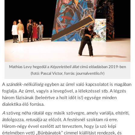
Mathias Levy hegedül a
Képzeletbeli állat
című előadásban 2019-ben
(fotó: Pascal Victor, forrás: journalventilo.fr)
A
szándék-nélküliség
egyben az űrrel való kapcsolatot is magában
foglalja. Az űrrel, vagyis a levegővel, a lélekzéssel stb. A légzés
három fázisának (beleértve a holt időt is!) egysége minden
dialektika élő forrása.
A
szöveg néha rátalál egy másik szövegre, amely variálja, eltéríti,
átdolgozza,
retusálja
az előzőt. A festésnél szoktam rá erre.
Három-négy évvel ezelőtt azt terveztem, hogy (a szó képi
értelmében vett) „Bűnbánatok” címmel kiállítást rendezek, és