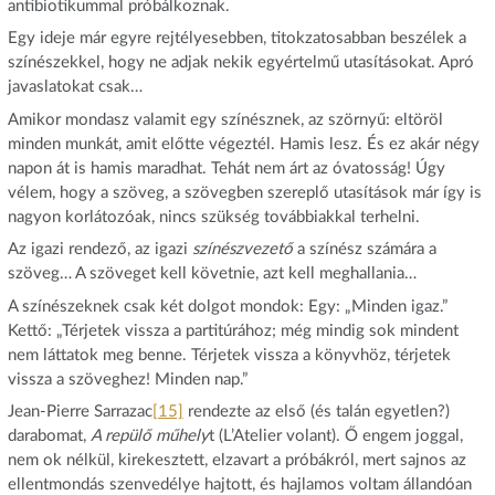
antibiotikummal próbálkoznak.
Egy ideje már egyre rejtélyesebben, titokzatosabban beszélek a
színészekkel, hogy ne adjak nekik egyértelmű utasításokat. Apró
javaslatokat csak…
Amikor mondasz valamit egy színésznek, az szörnyű: eltöröl
minden munkát, amit előtte végeztél. Hamis lesz. És ez akár négy
napon át is hamis maradhat. Tehát nem árt az óvatosság! Úgy
vélem, hogy a szöveg, a szövegben szereplő utasítások már így is
nagyon korlátozóak, nincs szükség továbbiakkal terhelni.
Az igazi rendező, az igazi
színészvezető
a színész számára a
szöveg… A szöveget kell követnie, azt kell meghallania…
A színészeknek csak két dolgot mondok: Egy: „Minden igaz.”
Kettő: „Térjetek vissza a partitúrához; még mindig sok mindent
nem láttatok meg benne. Térjetek vissza a könyvhöz, térjetek
vissza a szöveghez! Minden nap.”
Jean-Pierre Sarrazac
[15]
rendezte az első (és talán egyetlen?)
darabomat,
A repülő műhely
t (L’Atelier volant). Ő engem joggal,
nem ok nélkül, kirekesztett, elzavart a próbákról, mert sajnos az
ellentmondás szenvedélye hajtott, és hajlamos voltam állandóan