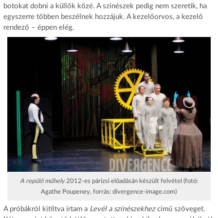
botokat dobni a küllők közé. A színészek pedig nem szeretik, ha
egyszerre többen beszélnek hozzájuk. A kezelőorvos, a kezelő
rendező – éppen elég.
A repülő műhely
2012-es párizsi előadásán készült felvétel (fotó:
Agathe Poupeney, forrás: divergence-image.com)
A próbákról kitiltva írtam a
Levél a színészekhez
című szöveget.