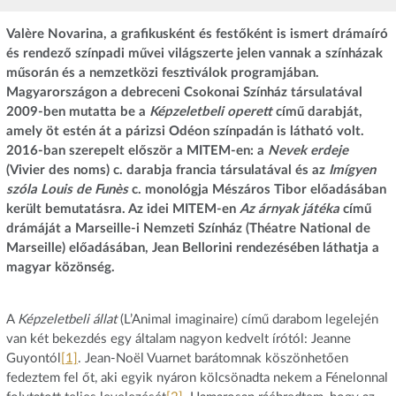
Valère Novarina, a grafikusként és festőként is ismert drámaíró
és rendező színpadi művei világszerte jelen vannak a színházak
műsorán és a nemzetközi fesztiválok programjában.
Magyarországon a debreceni Csokonai Színház társulatával
2009-ben mutatta be a
Képzeletbeli operett
című darabját,
amely öt estén át a párizsi Odéon színpadán is látható volt.
2016-ban szerepelt először a MITEM-en: a
Nevek erdeje
(Vivier des noms) c. darabja francia társulatával és az
Imígyen
szóla Louis de Funès
c. monológja Mészáros Tibor előadásában
került bemutatásra. Az idei MITEM-en
Az árnyak játéka
című
drámáját a Marseille-i Nemzeti Színház (Théatre National de
Marseille) előadásában, Jean Bellorini rendezésében láthatja a
magyar közönség.
A
Képzeletbeli állat
(L’Animal imaginaire) című darabom legelején
van két bekezdés egy általam nagyon kedvelt írótól: Jeanne
Guyontól
[1]
. Jean-Noël Vuarnet barátomnak köszönhetően
fedeztem fel őt, aki egyik nyáron kölcsönadta nekem a Fénelonnal