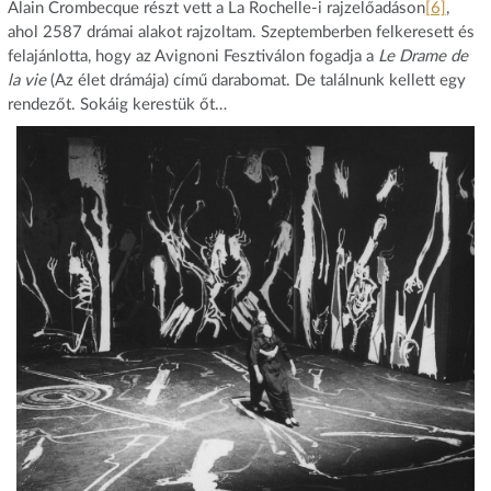
Alain Crombecque részt vett a La Rochelle-i rajzelőadáson
[6]
,
ahol 2587 drámai alakot rajzoltam. Szeptemberben felkeresett és
felajánlotta, hogy az Avignoni Fesztiválon fogadja a
Le Drame de
la vie
(Az élet drámája) című darabomat. De találnunk kellett egy
rendezőt. Sokáig kerestük őt…