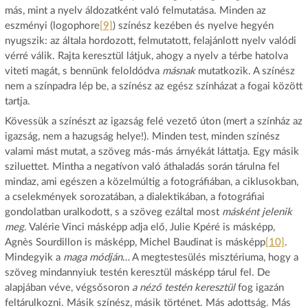
más, mint a nyelv áldozatként való felmutatása. Minden az
eszményi (logophore
[9]
) színész kezében és nyelve hegyén
nyugszik: az általa hordozott, felmutatott, felajánlott nyelv valódi
vérré válik. Rajta keresztül látjuk, ahogy a nyelv a térbe hatolva
viteti magát, s bennünk feloldódva
másnak
mutatkozik. A színész
nem a színpadra lép be, a színész az egész színházat a fogai között
tartja.
Kövessük a színészt az igazság felé vezető úton (mert a színház az
igazság, nem a hazugság helye!). Minden test, minden színész
valami mást mutat, a szöveg más-más árnyékát láttatja. Egy másik
sziluettet. Mintha a negatívon való áthaladás során tárulna fel
mindaz, ami egészen a közelmúltig a fotográfiában, a ciklusokban,
a cselekmények sorozatában, a dialektikában, a fotográfiai
gondolatban uralkodott, s a szöveg ezáltal most
másként jelenik
meg
. Valérie Vinci másképp adja elő, Julie Kpéré is másképp,
Agnès Sourdillon is másképp, Michel Baudinat is másképp
[10]
.
Mindegyik a
maga módján
… A megtestesülés misztériuma, hogy a
szöveg mindannyiuk testén keresztül másképp tárul fel. De
alapjában véve, végsősoron
a néző testén keresztül
fog igazán
feltárulkozni. Másik színész, másik történet. Más adottság. Más