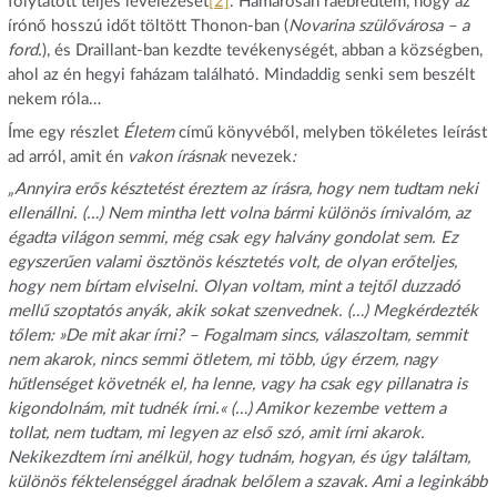
folytatott teljes levelezését
[2]
. Hamarosan ráébredtem, hogy az
írónő hosszú időt töltött Thonon-ban (
Novarina szülővárosa – a
ford.
), és Draillant-ban kezdte tevékenységét, abban a községben,
ahol az én hegyi faházam található. Mindaddig senki sem beszélt
nekem róla…
Íme egy részlet
Életem
című könyvéből, melyben tökéletes leírást
ad arról, amit én
vakon írásnak
nevezek
:
„Annyira erős késztetést éreztem az írásra, hogy nem tudtam neki
ellenállni. (…) Nem mintha lett volna bármi különös írnivalóm, az
égadta világon semmi, még csak egy halvány gondolat sem. Ez
egyszerűen valami ösztönös késztetés volt, de olyan erőteljes,
hogy nem bírtam elviselni. Olyan voltam, mint a tejtől duzzadó
mellű szoptatós anyák, akik sokat szenvednek. (…) Megkérdezték
tőlem: »De mit akar írni? – Fogalmam sincs, válaszoltam, semmit
nem akarok, nincs semmi ötletem, mi több, úgy érzem, nagy
hűtlenséget követnék el, ha lenne, vagy ha csak egy pillanatra is
kigondolnám, mit tudnék írni.« (…) Amikor kezembe vettem a
tollat, nem tudtam, mi legyen az első szó, amit írni akarok.
Nekikezdtem írni anélkül, hogy tudnám, hogyan, és úgy találtam,
különös féktelenséggel áradnak belőlem a szavak. Ami a leginkább