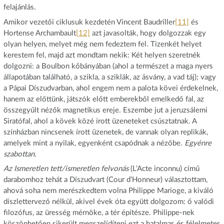
felajánlás.
Amikor vezetői ciklusuk kezdetén Vincent Baudriller
[11]
és
Hortense Archambault
[12]
azt javasolták, hogy dolgozzak egy
olyan helyen, melyet még nem fedeztem fel. Tizenkét helyet
kerestem fel, majd azt mondtam nekik: Két helyen szeretnék
dolgozni: a Boulbon kőbányában (ahol a természet a maga nyers
állapotában található, a szikla, a sziklák, az ásvány, a vad táj); vagy
a Pápai Díszudvarban, ahol engem nem a palota kövei érdekelnek,
hanem az előttünk, játszók előtt emberekből emelkedő fal, az
összegyűlt nézők magnetikus ereje. Eszembe jut a jeruzsálemi
Siratófal, ahol a kövek közé írott üzeneteket csúsztatnak. A
színházban nincsenek írott üzenetek, de vannak olyan replikák,
amelyek mint a nyilak, egyenként csapódnak a nézőbe.
Egyénre
szabottan
.
Az Ismeretlen tett/ismeretlen felvonás
(L’Acte inconnu) című
darabomhoz tehát a Díszudvart (Cour d’Honneur) választottam,
ahová soha nem merészkedtem volna Philippe Marioge, a kiváló
díszlettervező nélkül, akivel évek óta együtt dolgozom: ő valódi
filozófus, az üresség mérnöke, a tér építésze. Philippe-nek
köszönhetően sikerült megszelídíteni ezt a hatalmas és félelmetes