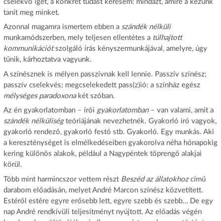
cselekvő igét, a konkrét tudást keresem: mindazt, amire a kezünk
tanít meg minket.
Azonnal magamra ismertem ebben a
szándék nélküli
munkamódszerben, mely teljesen ellentétes a
túlhajtott
kommunikációt
szolgáló írás kényszermunkájával, amelyre, úgy
tűnik, kárhoztatva vagyunk.
A színésznek is mélyen passzívnak kell lennie. Passzív színész;
passzív cselekvés; megcselekedett pass(z)ió: a színház egész
mélységes paradoxona
két szóban.
Az én gyakorlatomban – írói
gyakorlatomban
– van valami, amit a
szándék nélküliség
teóriájának nevezhetnék. Gyakorló író vagyok,
gyakorló rendező, gyakorló festő stb. Gyakorló. Egy munkás. Aki
a kereszténységet is elmélkedéseiben gyakorolva néha hónapokig
kering különös alakok, például a Nagypéntek töprengő alakjai
körül.
Több mint harmincszor vettem részt
Beszéd az állatokhoz
című
darabom előadásán, melyet André Marcon színész közvetített.
Estéről estére egyre erősebb lett, egyre szebb és szebb… De egy
nap André rendkívüli teljesítményt nyújtott. Az előadás végén