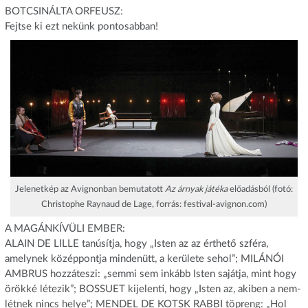
BOTCSINÁLTA ORFEUSZ:
Fejtse ki ezt nekünk pontosabban!
Jelenetkép az Avignonban bemutatott
Az árnyak játéka
előadásból (fotó:
Christophe Raynaud de Lage, forrás: festival-avignon.com)
A MAGÁNKÍVÜLI EMBER:
ALAIN DE LILLE tanúsítja, hogy „Isten az az érthető szféra,
amelynek középpontja mindenütt, a kerülete sehol”; MILÁNÓI
AMBRUS hozzáteszi: „semmi sem inkább Isten sajátja, mint hogy
örökké létezik”; BOSSUET kijelenti, hogy „Isten az, akiben a nem-
létnek nincs helye”; MENDEL DE KOTSK RABBI töpreng: „Hol