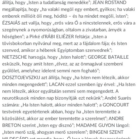
állítja, hogy „Isten a tudatlanság menedéke”; JEAN ROSTAND
megállapítja, hogy „ha valaki megöl egy embert, gyilkos; ha valaki
emberek millióit öli meg, hódító – és ha mindet megöli, isten”;
ÉZSAIÁS azt vallja, hogy „erős vára Ő a nincstelennek, erős vára a
szegénynek a nyomorúságban, oltalom a zivatarban, árnyék a
hőségben”; a Pirké d’RÁBI ELIÉZER feltárja: „Isten a
tövisbokorban nyilvánul meg, mert az a fájdalom fája; és Isten
szenved, amikor a héberek Egyiptomban szenvednek”;
NIETZSCHE harsogja, hogy „Isten halott”; GEORGE BATAILLE
esküszik, hogy amit Isten „élvez, az az önmagával szembeni
gyűlölet, amelyhez idelent semmi nem fogható”;
DOSZTOJEVSZKIJ azt állítja, hogy „ha Isten nem létezik, akkor
minden megengedett”; LACAN ezzel szemben így érvel: „Ha Isten
nem létezik, akkor egyáltalán semmi sem megengedett. A
neurotikusok minden nap bizonyítják ezt nekünk”; André Suarès
számára: „Ha Isten halott, akkor minden halott”; a GONCOURT
testvérek egyetértenek abban, hogy ha „Isten teremtette a
közösülést, akkor az ember teremtette a szerelmet”; ANDRE
BRETON szerint „Isten egy disznó”; MADAME GUYON lángol:
„Isten merő száj, ahogyan merő szerelem”; BINGENI SZENT