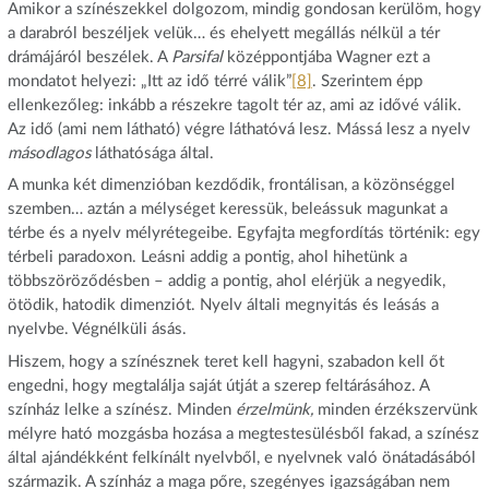
Amikor a színészekkel dolgozom, mindig gondosan kerülöm, hogy
a darabról beszéljek velük… és ehelyett megállás nélkül a tér
drámájáról beszélek. A
Parsifal
középpontjába Wagner ezt a
mondatot helyezi: „Itt az idő térré válik”
[8]
. Szerintem épp
ellenkezőleg: inkább a részekre tagolt tér az, ami az idővé válik.
Az idő (ami nem látható) végre láthatóvá lesz. Mássá lesz a nyelv
másodlagos
láthatósága által.
A munka két dimenzióban kezdődik, frontálisan, a közönséggel
szemben… aztán a mélységet keressük, beleássuk magunkat a
térbe és a nyelv mélyrétegeibe. Egyfajta megfordítás történik: egy
térbeli paradoxon. Leásni addig a pontig, ahol hihetünk a
többszöröződésben – addig a pontig, ahol elérjük a negyedik,
ötödik, hatodik dimenziót. Nyelv általi megnyitás és leásás a
nyelvbe. Végnélküli ásás.
Hiszem, hogy a színésznek teret kell hagyni, szabadon kell őt
engedni, hogy megtalálja saját útját a szerep feltárásához. A
színház lelke a színész. Minden
érzelmünk,
minden érzékszervünk
mélyre ható mozgásba hozása a megtestesülésből fakad, a színész
által ajándékként felkínált nyelvből, e nyelvnek való önátadásából
származik. A színház a maga pőre, szegényes igazságában nem