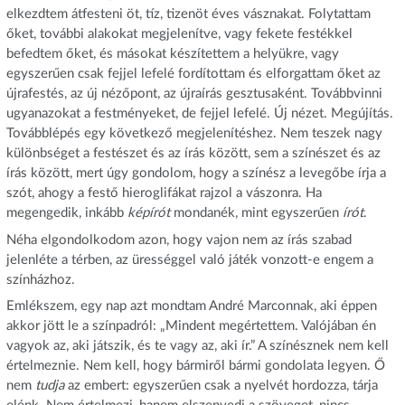
elkezdtem átfesteni öt, tíz, tizenöt éves vásznakat. Folytattam
őket, további alakokat megjelenítve, vagy fekete festékkel
befedtem őket, és másokat készítettem a helyükre, vagy
egyszerűen csak fejjel lefelé fordítottam és elforgattam őket az
újrafestés, az új nézőpont, az újraírás gesztusaként. Továbbvinni
ugyanazokat a festményeket, de fejjel lefelé. Új nézet. Megújítás.
Továbblépés egy következő megjelenítéshez. Nem teszek nagy
különbséget a festészet és az írás között, sem a színészet és az
írás között, mert úgy gondolom, hogy a színész a levegőbe írja a
szót, ahogy a festő hieroglifákat rajzol a vászonra. Ha
megengedik, inkább
képírót
mondanék, mint egyszerűen
írót
.
Néha elgondolkodom azon, hogy vajon nem az írás szabad
jelenléte a térben, az ürességgel való játék vonzott-e engem a
színházhoz.
Emlékszem, egy nap azt mondtam André Marconnak, aki éppen
akkor jött le a színpadról: „Mindent megértettem. Valójában én
vagyok az, aki játszik, és te vagy az, aki ír.” A színésznek nem kell
értelmeznie. Nem kell, hogy bármiről bármi gondolata legyen. Ő
nem
tudja
az embert: egyszerűen csak a nyelvét hordozza, tárja