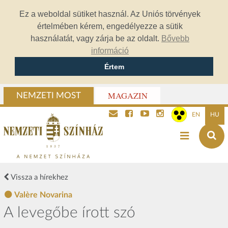
Ez a weboldal sütiket használ. Az Uniós törvények
értelmében kérem, engedélyezze a sütik
használatát, vagy zárja be az oldalt.
Bővebb
információ
Értem
MAGAZIN
NEMZETI MOST
EN
HU
Vissza a hírekhez
Valère Novarina
A levegőbe írott szó