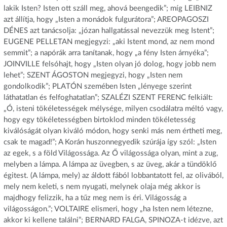
lakik Isten? Isten ott száll meg, ahová beengedik”; míg LEIBNIZ
azt állítja, hogy „Isten a monádok fulgurátora”; AREOPAGOSZI
DÉNES azt tanácsolja: „józan hallgatással nevezzük meg Istent”;
EUGENE PELLETAN megjegyzi: „aki Istent mond, az nem mond
semmit”; a napórák arra tanítanak, hogy „a fény Isten árnyéka”;
JOINVILLE felsóhajt, hogy „Isten olyan jó dolog, hogy jobb nem
lehet”; SZENT ÁGOSTON megjegyzi, hogy „Isten nem
gondolkodik”; PLATÓN szemében Isten „lényege szerint
láthatatlan és felfoghatatlan”; SZALÉZI SZENT FERENC felkiált:
„Ó, isteni tökéletességek mélysége, milyen csodálatra méltó vagy,
hogy egy tökéletességben birtoklod minden tökéletesség
kiválóságát olyan kiváló módon, hogy senki más nem értheti meg,
csak te magad!”; A Korán huszonnegyedik szúrája így szól: „Isten
az egek, s a föld Világossága. Az Ő világossága olyan, mint a zug,
melyben a lámpa. A lámpa az üvegben, s az üveg, akár a tündöklő
égitest. (A lámpa, mely) az áldott fából lobbantatott fel, az olivából,
mely nem keleti, s nem nyugati, melynek olaja még akkor is
majdhogy felizzik, ha a tűz meg nem is éri. Világosság a
világosságon.”; VOLTAIRE elismeri, hogy „ha Isten nem létezne,
akkor ki kellene találni”; BERNARD FALGA, SPINOZA-t idézve, azt