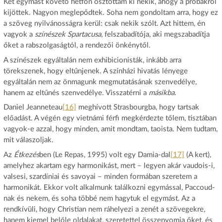
Két egymást követő hétfőn osztottam ki nekik, ahogy a próbákról
kijöttek. Nagyon meglepődtek. Soha nem gondoltam arra, hogy ez
a szöveg nyilvánosságra kerül: csak nekik szólt. Azt hittem, én
vagyok a
színészek Spartacusa,
felszabadítója, aki megszabadítja
őket a rabszolgaságtól, a rendezői önkénytől.
A színészek egyáltalán nem exhibicionisták, inkább arra
törekszenek, hogy eltűnjenek. A színházi hivatás lényege
egyáltalán nem az önmagunk megmutatásának szenvedélye,
hanem az eltűnés szenvedélye. Visszatérni a
másikba
.
Daniel Jeanneteau
[16]
meghívott Strasbourgba, hogy tartsak
előadást. A végén egy vietnámi férfi megkérdezte tőlem, tisztában
vagyok-e azzal, hogy minden, amit mondtam, taoista. Nem tudtam,
mit válaszoljak.
Az
Étkezés
ben (Le Repas, 1995) volt egy Damia-dal
[17]
(A kert),
amelyhez akartam egy harmonikást, mert – legyen akár vaudois-i,
valsesi, szardíniai és savoyai – minden formában szeretem a
harmonikát. Ekkor volt alkalmunk találkozni egymással, Paccoud-
nak és nekem, és soha többé nem hagytuk el egymást. Az a
rendkívüli, hogy Christian nem ráhelyezi a zenét a szövegekre,
hanem kiemel belőle oldalakat, szeretettel összenyomja őket, és