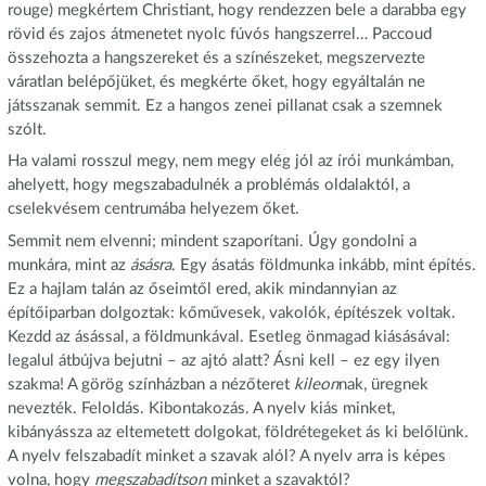
rouge) megkértem Christiant, hogy rendezzen bele a darabba egy
rövid és zajos átmenetet nyolc fúvós hangszerrel… Paccoud
összehozta a hangszereket és a színészeket, megszervezte
váratlan belépőjüket, és megkérte őket, hogy egyáltalán ne
játsszanak semmit. Ez a hangos zenei pillanat csak a szemnek
szólt.
Ha valami rosszul megy, nem megy elég jól az írói munkámban,
ahelyett, hogy megszabadulnék a problémás oldalaktól, a
cselekvésem centrumába helyezem őket.
Semmit nem elvenni; mindent szaporítani. Úgy gondolni a
munkára, mint az
ásásra
. Egy ásatás földmunka inkább, mint építés.
Ez a hajlam talán az őseimtől ered, akik mindannyian az
építőiparban dolgoztak: kőművesek, vakolók, építészek voltak.
Kezdd az ásással, a földmunkával. Esetleg önmagad kiásásával:
legalul átbújva bejutni – az ajtó alatt? Ásni kell – ez egy ilyen
szakma! A görög színházban a nézőteret
kileon
nak, üregnek
nevezték. Feloldás. Kibontakozás. A nyelv kiás minket,
kibányássza az eltemetett dolgokat, földrétegeket ás ki belőlünk.
A nyelv felszabadít minket a szavak alól? A nyelv arra is képes
volna, hogy
megszabadítson
minket a szavaktól?