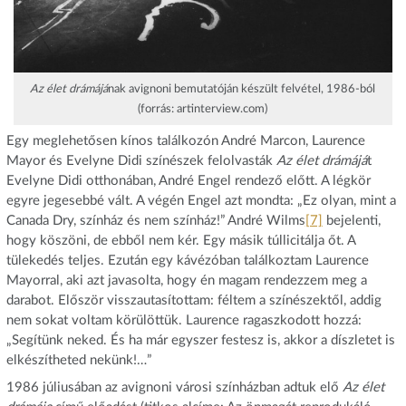
Az élet drámájá
nak avignoni bemutatóján készült felvétel, 1986-ból
(forrás: artinterview.com)
Egy meglehetősen kínos találkozón André Marcon, Laurence
Mayor és Evelyne Didi színészek felolvasták
Az élet drámájá
t
Evelyne Didi otthonában, André Engel rendező előtt. A légkör
egyre jegesebbé vált. A végén Engel azt mondta: „Ez olyan, mint a
Canada Dry, színház és nem színház!” André Wilms
[7]
bejelenti,
hogy köszöni, de ebből nem kér. Egy másik túllicitálja őt. A
tülekedés teljes. Ezután egy kávézóban találkoztam Laurence
Mayorral, aki azt javasolta, hogy én magam rendezzem meg a
darabot. Először visszautasítottam: féltem a színészektől, addig
nem sokat voltam körülöttük. Laurence ragaszkodott hozzá:
„Segítünk neked. És ha már egyszer festesz is, akkor a díszletet is
elkészítheted nekünk!…”
1986 júliusában az avignoni városi színházban adtuk elő
Az élet