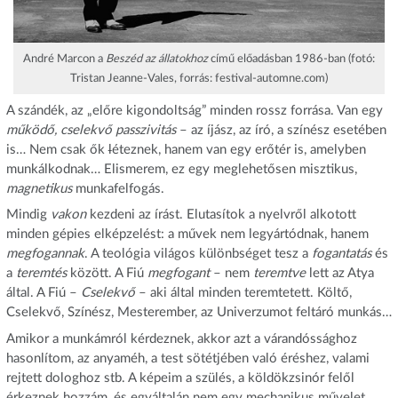
André Marcon a
Beszéd az állatokhoz
című előadásban 1986-ban (fotó:
Tristan Jeanne-Vales, forrás: festival-automne.com)
A szándék, az „előre kigondoltság” minden rossz forrása. Van egy
működő, cselekvő passzivitás
– az íjász, az író, a színész esetében
is… Nem csak ők
l
éteznek, hanem van egy erőtér is, amelyben
munkálkodnak… Elismerem, ez egy meglehetősen misztikus,
magnetikus
munkafelfogás.
Mindig
vakon
kezdeni az írást. Elutasítok a nyelvről alkotott
minden gépies elképzelést: a művek nem legyártódnak, hanem
megfogannak
. A teológia világos különbséget tesz a
fogantatás
és
a
teremtés
között. A Fiú
megfogant
– nem
teremtve
lett az Atya
által. A Fiú –
Cselekvő
– aki által minden teremtetett. Költő,
Cselekvő, Színész, Mesterember, az Univerzumot feltáró munkás…
Amikor a munkámról kérdeznek, akkor azt a várandóssághoz
hasonlítom, az anyaméh, a test sötétjében való éréshez, valami
rejtett dologhoz stb. A képeim a szülés, a köldökzsinór felől
érkeznek hozzám, és egyáltalán nem egy mechanikus művelet