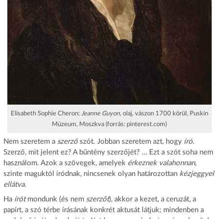
Elisabeth Sophie Cheron:
Jeanne Guyon
, olaj, vászon 1700 körül, Puskin
Múzeum, Moszkva (forrás: pinterest.com)
Nem szeretem a
szerző
szót. Jobban szeretem azt, hogy
író
.
Szerző, mit jelent ez? A bűntény szerzőjét? … Ezt a szót soha nem
használom. Azok a szövegek, amelyek
érkeznek valahonnan
,
szinte maguktól íródnak, nincsenek olyan határozottan
kézjeggyel
ellátva
.
Ha
írót
mondunk (és nem
szerzőt
), akkor a kezet, a ceruzát, a
papírt, a szó térbe írásának konkrét aktusát látjuk; mindenben a