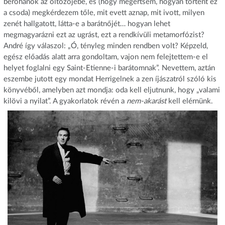
berohanok az öltözőjébe, és (hogy megértsem, hogyan történt ez
a csoda) megkérdezem tőle, mit evett aznap, mit ivott, milyen
zenét hallgatott, látta-e a barátnőjét… hogyan lehet
megmagyarázni ezt az ugrást, ezt a rendkívüli metamorfózist?
André így válaszol: „Ó, tényleg minden rendben volt? Képzeld,
egész előadás alatt arra gondoltam, vajon nem felejtettem-e el
helyet foglalni egy Saint-Etienne-i barátomnak”. Nevettem, aztán
eszembe jutott egy mondat Herrigelnek a zen íjászatról szóló kis
könyvéből, amelyben azt mondja: oda kell eljutnunk, hogy „valami
kilövi a nyilat”. A gyakorlatok révén a
nem-akarást
kell elérnünk.