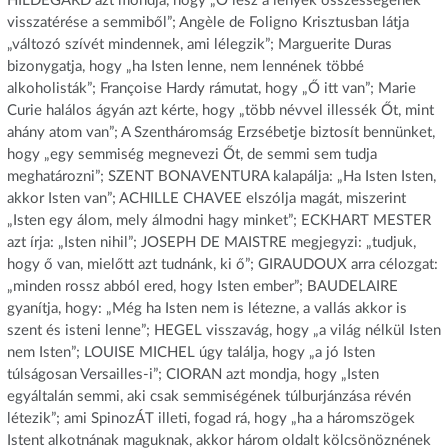
HILDEGÁRD azt mondja, hogy „Ő lesz a lények összességének
visszatérése a semmiből”; Angèle de Foligno Krisztusban látja
„változó szívét mindennek, ami lélegzik”; Marguerite Duras
bizonygatja, hogy „ha Isten lenne, nem lennének többé
alkoholisták”; Françoise Hardy rámutat, hogy „Ő itt van”; Marie
Curie halálos ágyán azt kérte, hogy „több névvel illessék Őt, mint
ahány atom van”; A Szentháromság Erzsébetje biztosít bennünket,
hogy „egy semmiség megnevezi Őt, de semmi sem tudja
meghatározni”; SZENT BONAVENTURA kalapálja: „Ha Isten Isten,
akkor Isten van”; ACHILLE CHAVEE elszólja magát, miszerint
„Isten egy álom, mely álmodni hagy minket”; ECKHART MESTER
azt írja: „Isten nihil”; JOSEPH DE MAISTRE megjegyzi: „tudjuk,
hogy ő van, mielőtt azt tudnánk, ki ő”; GIRAUDOUX arra célozgat:
„minden rossz abból ered, hogy Isten ember”; BAUDELAIRE
gyanítja, hogy: „Még ha Isten nem is létezne, a vallás akkor is
szent és isteni lenne”; HEGEL visszavág, hogy „a világ nélkül Isten
nem Isten”; LOUISE MICHEL úgy találja, hogy „a jó Isten
túlságosan Versailles-i”; CIORAN azt mondja, hogy „Isten
egyáltalán semmi, aki csak semmiségének túlburjánzása révén
létezik”; ami SpinozÁT illeti, fogad rá, hogy „ha a háromszögek
Istent alkotnának maguknak, akkor három oldalt kölcsönöznének