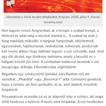
Jelenetkép a
Vörös kezdet
előadásából, Avignon, 2000. július 9. (forrás:
novarina.com)
Ami nagyon vonzó Avignonban, az a levegő, a szabad levegő, a
lélekzet és talán még a misztrál áramlat is… A szabad ég alatt a
hang másképp működik: a hangnak hangoltnak, időzítettnek,
egyszerűnek, hajlékonynak, nedvdúsnak, lelkesnek, pontosnak
kell lennie ahhoz, hogy hallható legyen: a szó szövődik, épül, mint
egy élő díszlet, egy törékeny építmény, amely a beszélő és a
hallgató között jön létre. A színházban tudatosul bennünk a szó
anyagisága,
drámája
,
kibontakozása
,
végkifejlete.
Régebben egy színésznőről (például Julia Barthet-ről) azt
mondtuk: „Phaedrát” vagy „Berenicé-t”
adta
. Gyönyörű gondolat,
hogy a színész
ad
. Ami spirituális, az az, amit átadott, kinyitott,
felajánlott.
Folyamatosan eszembe jut ez az alapvető kép: a színész, aki maga
előtt hordozza a nyelvet. A nyelv mint felajánlás. A szó hordozása.