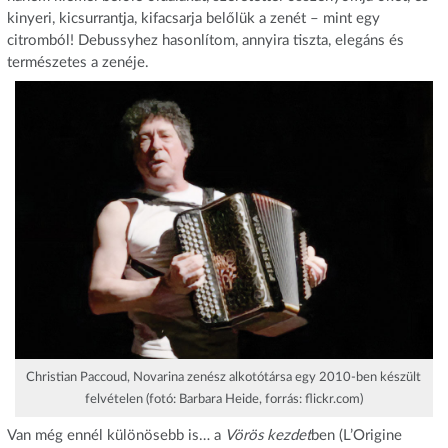
kinyeri, kicsurrantja, kifacsarja belőlük a zenét – mint egy
citromból! Debussyhez hasonlítom, annyira tiszta, elegáns és
természetes a zenéje.
Christian Paccoud, Novarina zenész alkotótársa egy 2010-ben készült
felvételen (fotó: Barbara Heide, forrás: flickr.com)
Van még ennél különösebb is… a
Vörös kezdet
ben (L’Origine