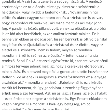
gondolta el. A színház, a zene és a szöveg nászának. A rendező
szerint olyan ez az előadás, mint egy himnusz a színháznak, a
halottaknak, vagy inkább a fantomoknak. „Novarinánál nincs
előtte és utána, nagyon szeretem ezt, és a színházban is ez van,
hogy kapcsolódunk valakivel, aki már elment, és aki majd jönni
fog. A pandémia közös pillanat volt, ennek az előadásnak a próbái
is ez idő alatt kezdődtek, akkor, amikor lezártak minket. Ez is
benne van ebben az előadásban, hiszen bennünk is ott volt a halál
megélése és az újratalálkozás a színházzal és az élettel, vagy az
élettel és a színházzal, nem is tudom, milyen sorrendben
mondjam. Erről is szól ez az előadás.” – tette hozzá a francia
rendező. Sepsi Enikő ezt azzal egészítette ki, szerinte Novarinánál
a mítosz lényege jelenik meg, az, hogy a cselekvés előrébb van,
mint a látás. És a beszéd megelőzi a gondolatot, tette hozzá ehhez
Bellorini, de az ének is megelőzi a szívet.”Számomra ez a lényege
a színháznak.” – mondta a rendező. „Rabelais-nál is ez a kérdés
merült fel bennem, de úgy gondolom, a zeneiség függvényében
értjük meg a szó lényegét. Azt, mi az igaz, a hamis, az élő, a halott
– ezek érdekelnek engem a színházban is. Egy Proust-előadásom
végén hangzik el a mondat: a halál egy betegség, amiből
visszatérünk.” – összegezte Jean Bellorini.