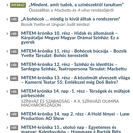
„Mindent, amit tudok, a színészektől tanultam”
INTERJÚ
Összeállítás a
Macbettu
és
A vihar
rendezőjéről
„A bohócok … mindig is kívül álltak a rendszeren”
HÍR
Bozsik Yvette-et Ungvári Judit kérdezi
MITEM-krónika 10. rész - Hidak és állomások –
HÍR
Kárpátaljai Megyei Magyar Drámai Színház: Ez a
gyerek
MITEM-krónika 11. rész - Bohócok búcsúja – Bozsik
HÍR
Yvette Társulat: Bohóc kerestetik
MITEM-krónika 12. rész - Színház és identitás –
HÍR
Sardegna Színház, Teatropersona Társulat: Macbettu
MITEM-krónika 13. rész - A közelmúlt elveszett világa
HÍR
– Kamerni Teatar 55: Emlékszel még Doli Belre?
MITEM krónika 14. nap -1. rész - Térségek és műfajok
HÍR
párbeszéde
SZÍNHÁZ ÉS SZABADSÁG - A X. SZÍNHÁZI OLIMPIA
MAGYARORSZÁGON
MITEM-krónika 14. nap 2. rész - A Hold fényei – Lune
HÍR
Production: AO Show
MITEM-krónika 15., utolsó nap - Egyetemes és
HÍR
magyar: Kaleidoszkóp – Hommage à Bartók Béla