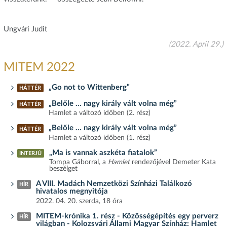
Ungvári Judit
(2022. April 29.)
MITEM 2022
„Go not to Wittenberg”
HÁTTÉR
„Belőle … nagy király vált volna még”
HÁTTÉR
Hamlet a változó időben (2. rész)
„Belőle … nagy király vált volna még”
HÁTTÉR
Hamlet a változó időben (1. rész)
„Ma is vannak aszkéta fiatalok”
INTERJÚ
Tompa Gáborral, a
Hamlet
rendezőjével Demeter Kata
beszélget
A VIII. Madách Nemzetközi Színházi Találkozó
HÍR
hivatalos megnyitója
2022. 04. 20. szerda, 18 óra
MITEM-krónika 1. rész - Közösségépítés egy perverz
HÍR
világban - Kolozsvári Állami Magyar Színház: Hamlet