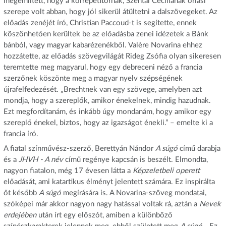
megemlített, hogy a korrepetitornak, Szentai Cecíliának óriási
szerepe volt abban, hogy jól sikerül átültetni a dalszövegeket. Az
előadás zenéjét író, Christian Paccoud-t is segítette, ennek
köszönhetően kerültek be az előadásba zenei idézetek a Bánk
bánból, vagy magyar kabarézenékből. Valère Novarina ehhez
hozzátette, az előadás szövegvilágát Rideg Zsófia olyan sikeresen
teremtette meg magyarul, hogy egy debreceni néző a francia
szerzőnek köszönte meg a magyar nyelv szépségének
újrafelfedezését. „Brechtnek van egy szövege, amelyben azt
mondja, hogy a szereplők, amikor énekelnek, mindig hazudnak.
Ezt megfordítanám, és inkább úgy mondanám, hogy amikor egy
szereplő énekel, biztos, hogy az igazságot énekli.” – emelte ki a
francia író.
A fiatal színművész-szerző, Berettyán Nándor
A súgó
című darabja
és a
JHVH - A név
című regénye kapcsán is beszélt. Elmondta,
nagyon fiatalon, még 17 évesen látta a
Képzeletbeli operett
előadását, ami katartikus élményt jelentett számára. Ez inspirálta
őt később
A súgó
megírására is. A Novarina-szöveg mondatai,
szóképei már akkor nagyon nagy hatással voltak rá, aztán a
Nevek
erdejében
után írt egy előszót, amiben a különböző