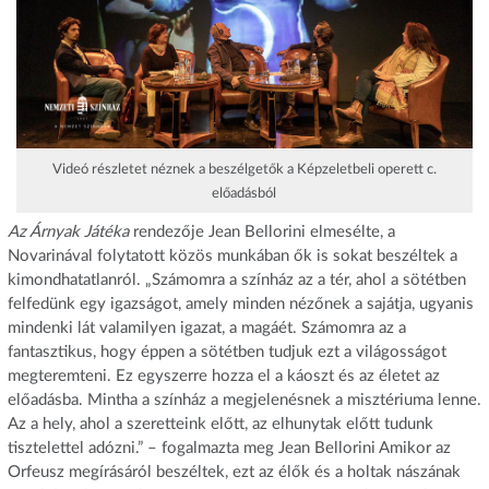
Videó részletet néznek a beszélgetők a Képzeletbeli operett c.
előadásból
Az Árnyak Játéka
rendezője Jean Bellorini elmesélte, a
Novarinával folytatott közös munkában ők is sokat beszéltek a
kimondhatatlanról. „Számomra a színház az a tér, ahol a sötétben
felfedünk egy igazságot, amely minden nézőnek a sajátja, ugyanis
mindenki lát valamilyen igazat, a magáét. Számomra az a
fantasztikus, hogy éppen a sötétben tudjuk ezt a világosságot
megteremteni. Ez egyszerre hozza el a káoszt és az életet az
előadásba. Mintha a színház a megjelenésnek a misztériuma lenne.
Az a hely, ahol a szeretteink előtt, az elhunytak előtt tudunk
tisztelettel adózni.” – fogalmazta meg Jean Bellorini Amikor az
Orfeusz megírásáról beszéltek, ezt az élők és a holtak nászának