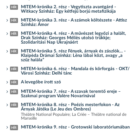
MITEM-krónika 2. rész - Vegytiszta avantgárd -
HÍR
Witkacy Színház: Egy kétfejű borjú metafizikája
MITEM-krónika 3. rész - A számok költészete - Attisz
HÍR
Színház: Ámor
MITEM-krónika 4. rész - A művészet legyőzi a halált,
HÍR
Drak Színház: Georges Méliès utolsó trükkje;
Szolidaritási Nap Ukrajnáért
MITEM-krónika 5. rész Fények, árnyak és zászlók… -
HÍR
Klaipèda Drámai Színház: Léna lábai közt, avagy „a
szűz halála”
MITEM-krónika 6. rész - Mandala és körforgás - OKT/
HÍR
Városi Színház: Delhi tánc
A levegőbe írott szó
HÍR
MITEM-krónika 7. rész - A szavak teremtő ereje –
HÍR
Szakmai program Valère Novarinával
MITEM-krónika 8. rész - Poézis mesterfokon - Az
HÍR
Árnyak Játéka (Le Jeu des Ombres)
Théâtre National Populaire; La Criée – Théâtre national de
Marseille
MITEM-krónika 9. rész - Grotowski laboratóriumában
HÍR