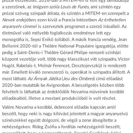
prózai esszékötet. 2016-ban a MITEM-en is volt egy bemutatója
a szerzőnek, az
Imigyen szóla Louis de Funès
, ami szintén egy
prózai szöveg színpadi átirata, és szintén a MITEM-en szerepelt a
Nevek erdejében
, ezen kívül a Francia Intézetben
Az
é
rthetetlen
anyanyelv
címmel is szerveztek programot a szerző írásaiból. Az
életművel való mélyebb foglalkozás eredménye lett egy
monográfia is, Sepsi Enikő tollából. A másik francia vendég, Jean
Bellorini 2020-tól a Théâtre National Populaire igazgatója, előtte
pedig a Saint-Denis-i Théâtre Gérard Philipe nemzeti színházi
központ vezetője volt, több nagy klasszikust vitt színpadra, Victor
Hugót, Rabelais-t, Molnár Ferencet, Dosztojevszkijt is rendezett
már. Emellett kiváló zeneszerző is, operákat is színpadra állított. A
most látható
Az Árnyak Játéka
(
Jeu des Ombres
) című előadást
2020-ban mutatták be Avignonban. A beszélgetés közben több
felvételt is láthattak az érdeklődők Novarina műveinek korábbi
előadásaiból, illetve a mostani produkcióból is volt részlet.
Valère Novarina a korábbi, debreceni előadás kapcsán arról
beszélt, hogy neki is nagy kihívást jelentett a magyar anyanyelvű
színészekkel együtt dolgozni, de végül a zene átsegítette a
nehézségeken. Rideg Zsófia a fordítás nehézségeiről beszélt,