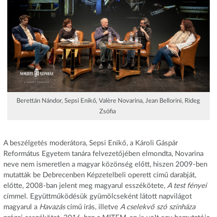
Berettán Nándor, Sepsi Enikő, Valère Novarina, Jean Bellorini, Rideg
Zsófia
A beszélgetés moderátora, Sepsi Enikő, a Károli Gáspár
Református Egyetem tanára felvezetőjében elmondta, Novarina
neve nem ismeretlen a magyar közönség előtt, hiszen 2009-ben
mutatták be Debrecenben Képzetelbeli operett című darabját,
előtte, 2008-ban jelent meg magyarul esszékötete,
A test fényei
címmel. Együttműködésük gyümölcseként látott napvilágot
magyarul a
Havazás
című írás, illetve
A cselekvő szó színháza