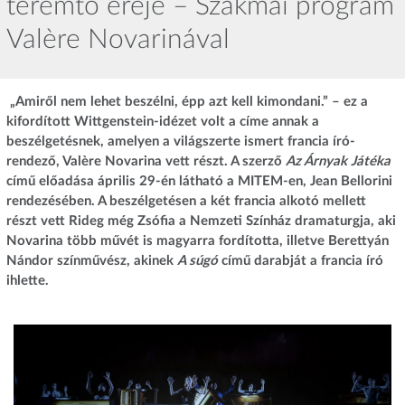
teremtő ereje – Szakmai program
Valère Novarinával
„Amiről nem lehet beszélni, épp azt kell kimondani.” – ez a
kifordított Wittgenstein-idézet volt a címe annak a
beszélgetésnek, amelyen a világszerte ismert francia író-
rendező, Valère Novarina vett részt. A szerző
Az Árnyak Játéka
című előadása április 29-én látható a MITEM-en, Jean Bellorini
rendezésében. A beszélgetésen a két francia alkotó mellett
részt vett Rideg még Zsófia a Nemzeti Színház dramaturgja, aki
Novarina több művét is magyarra fordította, illetve Berettyán
Nándor színművész, akinek
A súgó
című darabját a francia író
ihlette.