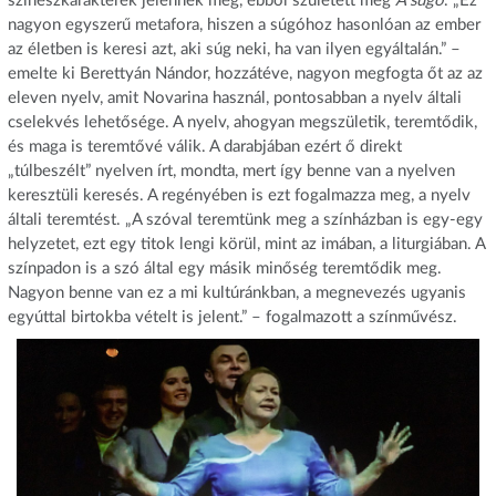
színészkarakterek jelennek meg, ebből született meg
A súgó
. „Ez
nagyon egyszerű metafora, hiszen a súgóhoz hasonlóan az ember
az életben is keresi azt, aki súg neki, ha van ilyen egyáltalán.” –
emelte ki Berettyán Nándor, hozzátéve, nagyon megfogta őt az az
eleven nyelv, amit Novarina használ, pontosabban a nyelv általi
cselekvés lehetősége. A nyelv, ahogyan megszületik, teremtődik,
és maga is teremtővé válik. A darabjában ezért ő direkt
„túlbeszélt” nyelven írt, mondta, mert így benne van a nyelven
keresztüli keresés. A regényében is ezt fogalmazza meg, a nyelv
általi teremtést. „A szóval teremtünk meg a színházban is egy-egy
helyzetet, ezt egy titok lengi körül, mint az imában, a liturgiában. A
színpadon is a szó által egy másik minőség teremtődik meg.
Nagyon benne van ez a mi kultúránkban, a megnevezés ugyanis
egyúttal birtokba vételt is jelent.” – fogalmazott a színművész.