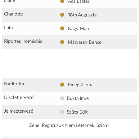
Liane
Ács Eszter
Charlotte
Tóth Auguszta
Lulu
Nagy Mari
Riporter, Komédiás
Mátyássy Bence
Fordította
Rideg Zsófia
Díszlettervező
Bukta Imre
Jelmeztervező
Szűcs Edit
Zene: Pegazusok Nem Léteznek, Sziámi