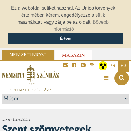
Ez a weboldal sütiket használ. Az Uniós törvények
értelmében kérem, engedélyezze a sütik
használatát, vagy zárja be az oldalt.
Bővebb
információ
Értem
MAGAZIN
NEMZETI MOST
EN
HU
Jean Cocteau
Szent szörnyetegek