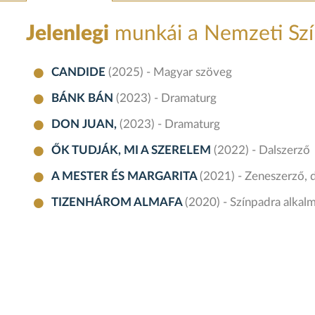
Jelenlegi
munkái a Nemzeti Sz
CANDIDE
(2025) - Magyar szöveg
BÁNK BÁN
(2023) - Dramaturg
DON JUAN,
(2023) - Dramaturg
ŐK TUDJÁK, MI A SZERELEM
(2022) - Dalszerző
A MESTER ÉS MARGARITA
(2021) - Zeneszerző, 
TIZENHÁROM ALMAFA
(2020) - Színpadra alkal