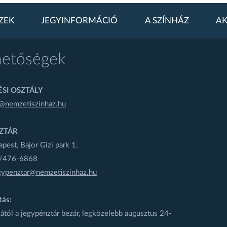
ZEK
JEGYINFORMÁCIÓ
A SZÍNHÁZ
AK
hetőségek
SI OSZTÁLY
@nemzetiszinhaz.hu
ZTÁR
est, Bajor Gizi park 1.
1/476-6868
gypenztar@nemzetiszinhaz.hu
tás:
ától a jegypénztár bezár, legközelebb augusztus 24-