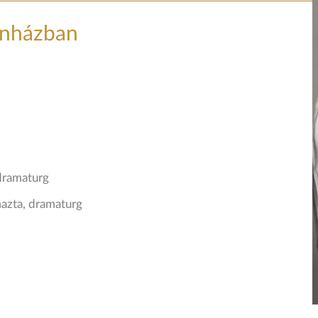
ínházban
dramaturg
mazta, dramaturg