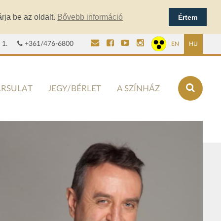
rja be az oldalt.
Bővebb információ
Értem
 1.
+361/476-6800
EN
HU
ÁRSULAT
JEGY/BÉRLET
A SZÍNHÁZ