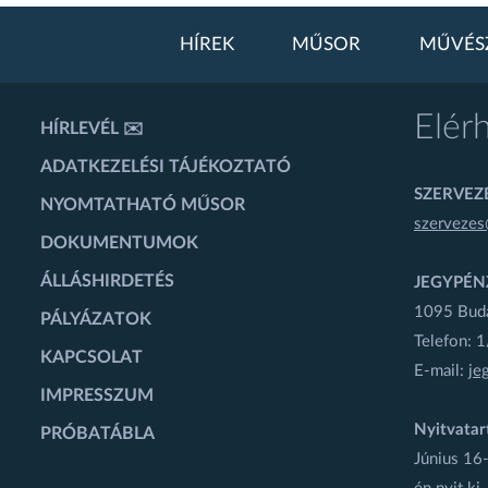
HÍREK
MŰSOR
MŰVÉS
Elér
HÍRLEVÉL ✉️
ADATKEZELÉSI TÁJÉKOZTATÓ
SZERVEZÉ
NYOMTATHATÓ MŰSOR
szervezes
DOKUMENTUMOK
ÁLLÁSHIRDETÉS
JEGYPÉN
1095 Budap
PÁLYÁZATOK
Telefon: 
KAPCSOLAT
E-mail:
je
IMPRESSZUM
Nyitvatar
PRÓBATÁBLA
Június 16-