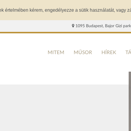
ek értelmében kérem, engedélyezze a sütik használatát, vagy zá
1095 Budapest, Bajor Gizi park
MITEM
MŰSOR
HÍREK
T