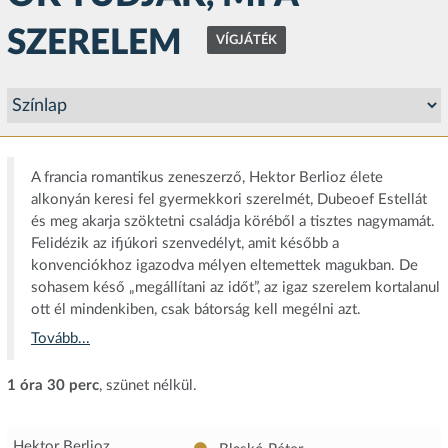
SZERELEM
VÍGJÁTÉK
A francia romantikus zeneszerző, Hektor Berlioz élete
alkonyán keresi fel gyermekkori szerelmét, Dubeoef Estellát
és meg akarja szöktetni családja köréből a tisztes nagymamát.
Felidézik az ifjúkori szenvedélyt, amit később a
konvenciókhoz igazodva mélyen eltemettek magukban. De
sohasem késő „megállítani az időt”, az igaz szerelem kortalanul
ott él mindenkiben, csak bátorság kell megélni azt.
Tovább...
1 óra 30 perc
, szünet nélkül.
Hektor Berlioz