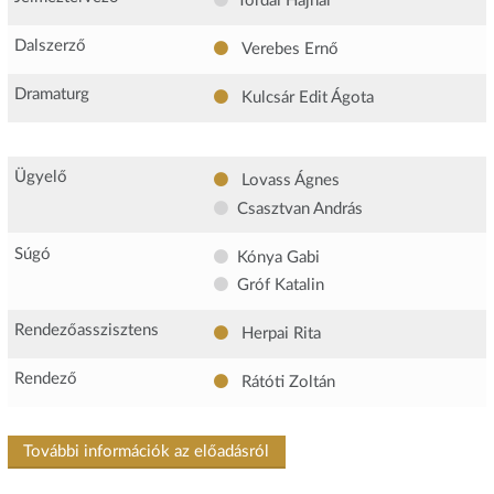
Tordai Hajnal
Dalszerző
Verebes Ernő
Dramaturg
Kulcsár Edit Ágota
Ügyelő
Lovass Ágnes
Csasztvan András
Súgó
Kónya Gabi
Gróf Katalin
Rendezőasszisztens
Herpai Rita
Rendező
Rátóti Zoltán
További információk az előadásról