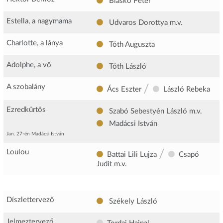
Blaskó Péter
Estella, a nagymama
Udvaros Dorottya
m.v.
Charlotte, a lánya
Tóth Auguszta
Adolphe, a vő
Tóth László
/
A szobalány
Ács Eszter
László Rebeka
Ezredkürtös
Szabó Sebestyén László
m.v.
Madácsi István
Jan. 27-én Madácsi István
/
Loulou
Battai Lili Lujza
Csapó
Judit
m.v.
Díszlettervező
Székely László
Jelmeztervező