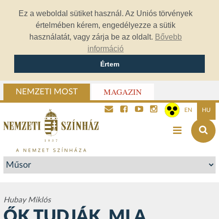
Ez a weboldal sütiket használ. Az Uniós törvények
értelmében kérem, engedélyezze a sütik
használatát, vagy zárja be az oldalt.
Bővebb
információ
Értem
MAGAZIN
NEMZETI MOST
EN
HU
Hubay Miklós
ŐK TUDJÁK, MI A