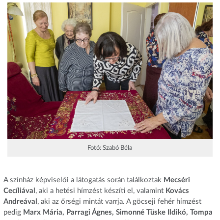
Fotó: Szabó Béla
A színház képviselői a látogatás során találkoztak
Mecséri
Cecíliával
, aki a hetési hímzést készíti el, valamint
Kovács
Andreával
, aki az őrségi mintát varrja. A göcseji fehér hímzést
pedig
Marx Mária, Parragi Ágnes, Simonné Tüske Ildikó, Tompa