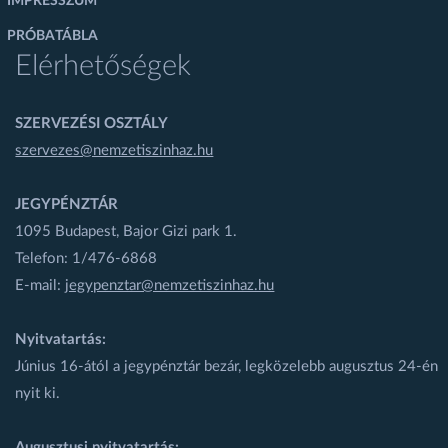
IMPRESSZUM
PRÓBATÁBLA
Elérhetőségek
SZERVEZÉSI OSZTÁLY
szervezes@nemzetiszinhaz.hu
JEGYPÉNZTÁR
1095 Budapest, Bajor Gizi park 1.
Telefon: 1/476-6868
E-mail:
jegypenztar@nemzetiszinhaz.hu
Nyitvatartás:
Június 16-ától a jegypénztár bezár, legközelebb augusztus 24-én
nyit ki.
Augusztusi nyitvatartás: