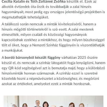
Cecília Katalin és Tóth Zoltánné Zsófika
készítik el. Ezek az
alkotók évtizedek óta őrzik és továbbadják a zalai hímzés
hagyományait, most pedig egy országos jelentőségű projektben is
megmutathatják tehetségüket.
A találkozó során nemcsak a minták kivitelezéséről, hanem a
hímzés mögötti történetekről is szó esett. A zalai mesterek
elmesélték, milyen családi és közösségi hagyományok
kapcsolódnak ezekhez a mintákhoz, és hogy milyen büszkeséggel
tölt el őket, hogy a Nemzeti Színház függönyén is viszontláthatják
a munkájukat.
A
bordó bársonyból készült függöny
várhatóan 2025 őszére
készül el, és nemcsak a színház látogatóit fogja lenyűgözni, hanem
egy QR-kód segítségével azt is bemutatja majd, hogy a különböző
hímzésminták honnan származnak. A színház ezzel is szeretné
közelebb hozni a népművészetet a közönséghez, és megőrizni
azokat az értékeket, amelyeket ezek a minták hordoznak.