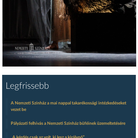
Legfrissebb
A Nemzeti Színház a mai nappal takarékossági intézkedéseket
vezet be
Pályázati felhívás a Nemzeti Színház büféinek üzemeltetésére
„A kérdés csak az volt, ki lesz a királynő”