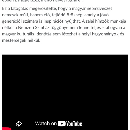
ebben Zalaegerszeg méltó helyet foglal el.
Ez a látogatás megerősítette, hogy a magyar népművészet
nemcsak múlt, hanem élő, fejlődő örökség, amely a jövő
generációi számára is inspirációt nyújthat. A zalai hímzők munkája
nélkül a Nemzeti Színház függönye nem lenne teljes – ahogyan a
magyar kulturális identitás sem létezhet a helyi hagyományok és
mesterségek nélkül.