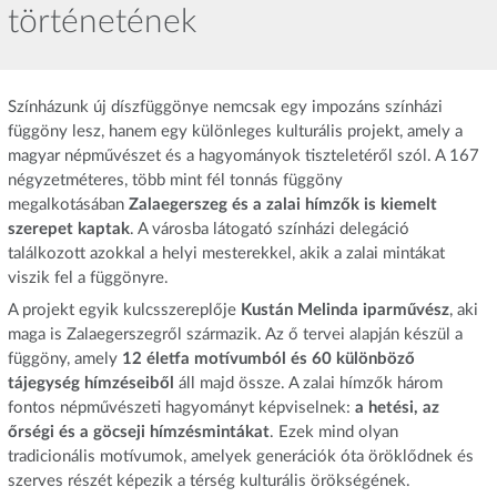
történetének
Színházunk új díszfüggönye nemcsak egy impozáns színházi
függöny lesz, hanem egy különleges kulturális projekt, amely a
magyar népművészet és a hagyományok tiszteletéről szól. A 167
négyzetméteres, több mint fél tonnás függöny
megalkotásában
Zalaegerszeg és a zalai hímzők is kiemelt
szerepet kaptak
. A városba látogató színházi delegáció
találkozott azokkal a helyi mesterekkel, akik a zalai mintákat
viszik fel a függönyre.
A projekt egyik kulcsszereplője
Kustán Melinda iparművész
, aki
maga is Zalaegerszegről származik. Az ő tervei alapján készül a
függöny, amely
12 életfa motívumból és 60 különböző
tájegység hímzéseiből
áll majd össze. A zalai hímzők három
fontos népművészeti hagyományt képviselnek:
a hetési, az
őrségi és a göcseji hímzésmintákat
. Ezek mind olyan
tradicionális motívumok, amelyek generációk óta öröklődnek és
szerves részét képezik a térség kulturális örökségének.