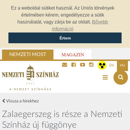
Ez a weboldal sütiket használ. Az Uniós törvények
értelmében kérem, engedélyezze a sütik
használatát, vagy zárja be az oldalt.
Bővebb
információ
Értem
MAGAZIN
NEMZETI MOST
EN
HU
Vissza a hírekhez
Zalaegerszeg is része a Nemzeti
Színház új függönye