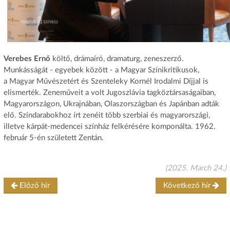
Verebes Ernő
költő, drámaíró, dramaturg, zeneszerző.
Munkásságát - egyebek között - a Magyar Színikritikusok,
a Magyar Művészetért és Szenteleky Kornél Irodalmi Díjjal is
elismerték. Zeneműveit a volt Jugoszlávia tagköztársaságaiban,
Magyarországon, Ukrajnában, Olaszországban és Japánban adták
elő. Színdarabokhoz írt zenéit több szerbiai és magyarországi,
illetve kárpát-medencei színház felkérésére komponálta. 1962.
február 5-én született Zentán.
(2025. March 24.)
Előző hír
Következő hír