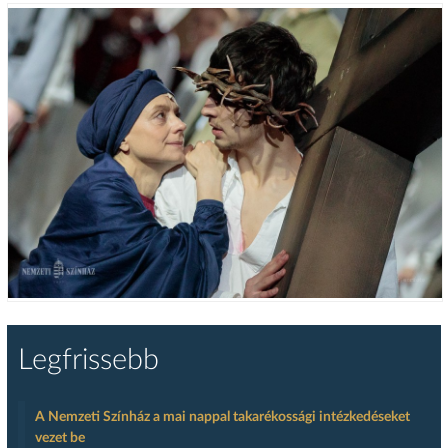
Legfrissebb
A Nemzeti Színház a mai nappal takarékossági intézkedéseket
vezet be