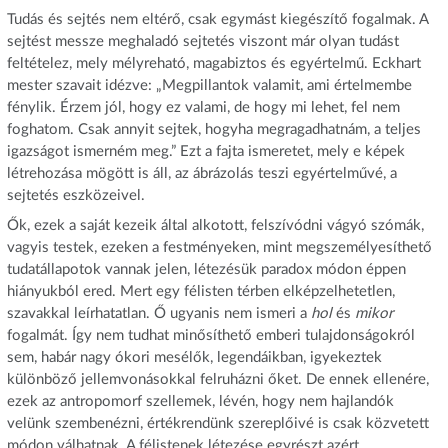
Tudás és sejtés nem eltérő, csak egymást kiegészítő fogalmak. A
sejtést messze meghaladó sejtetés viszont már olyan tudást
feltételez, mely mélyreható, magabiztos és egyértelmű. Eckhart
mester szavait idézve: „Megpillantok valamit, ami értelmembe
fénylik. Érzem jól, hogy ez valami, de hogy mi lehet, fel nem
foghatom. Csak annyit sejtek, hogyha megragadhatnám, a teljes
igazságot ismerném meg.” Ezt a fajta ismeretet, mely e képek
létrehozása mögött is áll, az ábrázolás teszi egyértelművé, a
sejtetés eszközeivel.
Ők, ezek a saját kezeik által alkotott, felszívódni vágyó szómák,
vagyis testek, ezeken a festményeken, mint megszemélyesíthető
tudatállapotok vannak jelen, létezésük paradox módon éppen
hiányukból ered. Mert egy félisten térben elképzelhetetlen,
szavakkal leírhatatlan. Ő ugyanis nem ismeri a
hol
és
mikor
fogalmát. Így nem tudhat minősíthető emberi tulajdonságokról
sem, habár nagy ókori mesélők, legendáikban, igyekeztek
különböző jellemvonásokkal felruházni őket. De ennek ellenére,
ezek az antropomorf szellemek, lévén, hogy nem hajlandók
velünk szembenézni, értékrendünk szereplőivé is csak közvetett
módon válhatnak. A félistenek létezése egyrészt azért