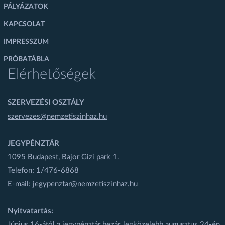
PÁLYÁZATOK
KAPCSOLAT
IMPRESSZUM
PRÓBATÁBLA
Elérhetőségek
SZERVEZÉSI OSZTÁLY
szervezes@nemzetiszinhaz.hu
JEGYPÉNZTÁR
1095 Budapest, Bajor Gizi park 1.
Telefon: 1/476-6868
E-mail:
jegypenztar@nemzetiszinhaz.hu
Nyitvatartás:
Június 16-ától a jegypénztár bezár, legközelebb augusztus 24-én