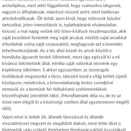
archetipikus, mert attól függetlenül, hogy számunkra idegenek,
nagyon is állhatatosak, másrészt viszont azért, mert halálosan
arisztokratikusak. Ők tehát, azon kívül, hogy mítoszok büszke
tartozékai, jelen-intenzitások is, tudathatáraink elvámolatlan
kincsei, a mai napig velünk élő Isten-királyok leszármazottai, akik
saját kezeikkel festették meg saját arcukat, mielőtt saját arcaikkal
elfordultak volna saját corpusuktól, meghagyván azt a teremtés
teherhordozójának. Az a tér, ahol kezek és arcok között e
homályba ágyazott testek lüktetnek, most úgy egészül ki a mi
kíváncsi tekintetünk által, mintha saját valónkat néznénk egy
képlékeny tükörben. S akkor egyszeriben, az izomrugók
kioldásával megmozdul a törzs, táncolni kezd a világ terhét cipelő
középszer, metaforává, a kimondatlanság testes csendjévé
nemesül, és a bennünk fel-felbukkanó szellememlékek
kézzelfogható jelenlétét idézi. (Mondhatnánk déja vu, de ez az
érzet nem elégíti ki a közösségi szellem által egyetemesen megélt
időt).
Vajon mivé is lettek ők, állandó távozással és állandó
visszatéréssel megvert és megáldott alakok, mivé tette őket a
történetük után születő történelem fémforgácsokból összetákolt