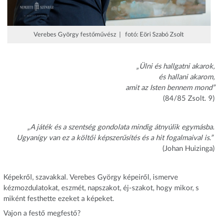
Verebes György festőművész | fotó: Eöri Szabó Zsolt
„Ülni és hallgatni akarok,
és hallani akarom,
amit az Isten bennem mond”
(84/85 Zsolt. 9)
„A játék és a szentség gondolata mindig átnyúlik egymásba.
Ugyanígy van ez a költői képszerűsítés és a hit fogalmaival is.”
(Johan Huizinga)
Képekről, szavakkal. Verebes György képeiről, ismerve
kézmozdulatokat, eszmét, napszakot, éj-szakot, hogy mikor, s
miként festhette ezeket a képeket.
Vajon a festő megfestő?