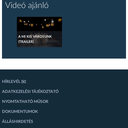
Videó ajánló
A MI KIS VÁROSUNK
(TRAILER)
HÍRLEVÉL ✉️
ADATKEZELÉSI TÁJÉKOZTATÓ
NYOMTATHATÓ MŰSOR
DOKUMENTUMOK
ÁLLÁSHIRDETÉS