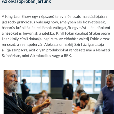
Az olvasópróbán jártunk
A King Lear Show egy népszerű televíziós csatorna stúdiójában
játszódó grandiózus valóságshow, amelyben élő közvetítések,
háborús krónikák és reklámok váltogatják egymást – és időnként
a nézőket is bevonják a játékba. Kirill Fokin darabját Shakespeare
Lear király című drámája inspirálta, az előadást Valerij Fokin orosz
rendező, a szentpétervári Alekszandrinszkij Színház igaztatója
állítja színpadra, akit olyan produkciókat rendezett már a Nemzeti
Színházban, mint A krokodilus vagy a REX.