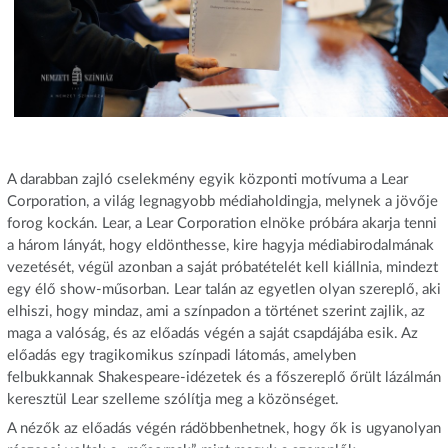
A darabban zajló cselekmény egyik központi motívuma a Lear
Corporation, a világ legnagyobb médiaholdingja, melynek a jövője
forog kockán. Lear, a Lear Corporation elnöke próbára akarja tenni
a három lányát, hogy eldönthesse, kire hagyja médiabirodalmának
vezetését, végül azonban a saját próbatételét kell kiállnia, mindezt
egy élő show-műsorban. Lear talán az egyetlen olyan szereplő, aki
elhiszi, hogy mindaz, ami a színpadon a történet szerint zajlik, az
maga a valóság, és az előadás végén a saját csapdájába esik. Az
előadás egy tragikomikus színpadi látomás, amelyben
felbukkannak Shakespeare-idézetek és a főszereplő őrült lázálmán
keresztül Lear szelleme szólítja meg a közönséget.
A nézők az előadás végén rádöbbenhetnek, hogy ők is ugyanolyan