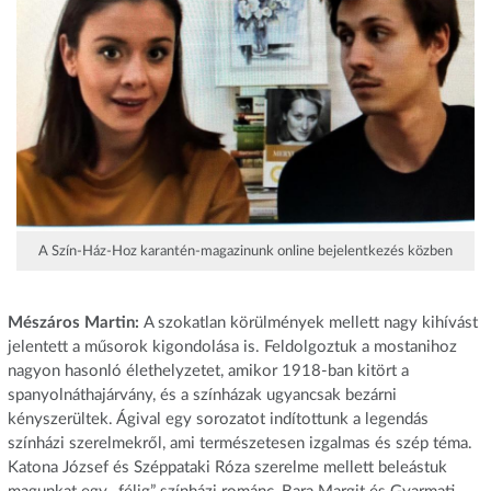
A Szín-Ház-Hoz karantén-magazinunk online bejelentkezés közben
Mészáros Martin:
A szokatlan körülmények mellett nagy kihívást
jelentett a műsorok kigondolása is. Feldolgoztuk a mostanihoz
nagyon hasonló élethelyzetet, amikor 1918-ban kitört a
spanyolnáthajárvány, és a színházak ugyancsak bezárni
kényszerültek. Ágival egy sorozatot indítottunk a legendás
színházi szerelmekről, ami természetesen izgalmas és szép téma.
Katona József és Széppataki Róza szerelme mellett beleástuk