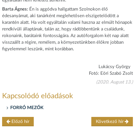
egyáltalán nem lehetett átmenni.
Barta Ágnes:
Én is aggódva hallgattam Szolnokon élő
édesanyámat, aki tanárként meglehetősen elszigetelődött a
karantén alatt. Ha volt egyáltalán valami haszna az elmúlt hónapok
rendkívüli állaptának, talán az, hogy rádöbbentünk a családunk,
rokonaink, barátaink fontosságára. Az autóforgalom két nap alatt
visszaállt a régire, remélem, a környezetünkben élőkre jobban
figyelemmel leszünk, mint korábban.
Lukácsy György
Fotó: Eöri Szabó Zsolt
(2020. August 13.)
Kapcsolódó előadások
FORRÓ MEZŐK
Előző hír
Következő hír