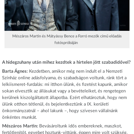
Mészáros Martin és Mátyássy Bence a Forró mezők című előadás
fotóspróbáján
A hidegzuhany után mihez kezdtek a hirtelen jött szabadidővel?
Barta Ágnes:
Kezdetben, amikor még nem indult el a Nemzeti
Színház online adásfolyama, és szabadságon voltunk, ránk tört a
lelkiismeret-furdalás: mi itthon ülünk, és fizetést kapunk, amikor
sokan elvesztik az állásukat vagy a bevételeiket, és rengetegen
kerülnek kiszolgáltatott állapotba. Ezért elhatároztuk, hogy nem
ülünk otthon tétlenül, és bejelentkeztünk a IX. kerületi
önkormányzatnál – ahol lakunk –, hogy szívesen vállalnánk
önkéntes munkát.
Mészáros Martin:
Bevásároltunk idős embereknek, maszkot,
fertőtlenítőt, egyebet hoztunk-vittünk, éppen mire volt szükség.