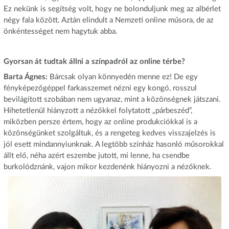
Ez nekünk is segítség volt, hogy ne bolonduljunk meg az albérlet
négy fala között. Aztán elindult a Nemzeti online műsora, de az
önkéntességet nem hagytuk abba.
Gyorsan át tudtak állni a színpadról az online térbe?
Barta Ágnes:
Bárcsak olyan könnyedén menne ez! De egy
fényképezőgéppel farkasszemet nézni egy kongó, rosszul
bevilágított szobában nem ugyanaz, mint a közönségnek játszani.
Hihetetlenül hiányzott a nézőkkel folytatott „párbeszéd”,
miközben persze értem, hogy az online produkciókkal is a
közönségünket szolgáltuk, és a rengeteg kedves visszajelzés is
jól esett mindannyiunknak. A legtöbb színház hasonló műsorokkal
állt elő, néha azért eszembe jutott, mi lenne, ha csendbe
burkolódznánk, vajon mikor kezdenénk hiányozni a nézőknek.