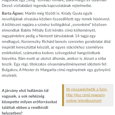
magunkat egy „félig” színházi románc, Bara Margit és Gyarmati
Dezső vízilabdázó legenda kapcsolatának rejtelmeibe.
Barta Ágnes:
Martin még főzött is: Krúdy Gyula egyik
novellájának olvasása közben összeállított egy remek húslevest.
A költészet napjára a színész kollégákkal „soronként” közösen
elmondtuk Babits Mihály Esti kérdés című költeményét,
nagypéntekre pedig a Nemzeti társulatának 14 tagja egy
rendhagyó, Korzenszky Richárd bencés szerzetes gondolatai által
inspirált keresztúttal készült, az egyes stációkhoz személyes
emlékekkel, számunkra kedves szövegekkel hangolódtunk
húsvétra. Rám esett az utolsó állomás, amikor is Jézust a sírba
teszik. Egy régi, titokzatos olvasmányélményemet idéztem fel:
Bulgakov, A Mester és Margarita című regényének egy gyönyörű
részletét.
Itt visszanézhetik a Szín-
A járvány első hullámán túl
Ház-Hoz című magazin
vagyunk, a sok nehézség
online jelentkezéseit
közepette milyen erőforrásokat
találtak ebben a rendkívüli
helyzetben?