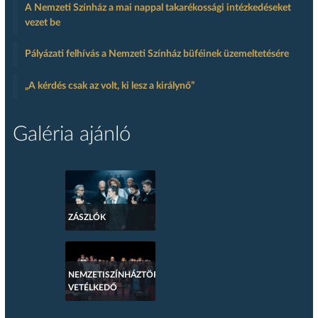
A Nemzeti Színház a mai nappal takarékossági intézkedéseket
vezet be
Pályázati felhívás a Nemzeti Színház büféinek üzemeltetésére
„A kérdés csak az volt, ki lesz a királynő”
Galéria ajánló
ZÁSZLÓK
NEMZETISZÍNHÁZTÖRTÉNETI
VETÉLKEDŐ