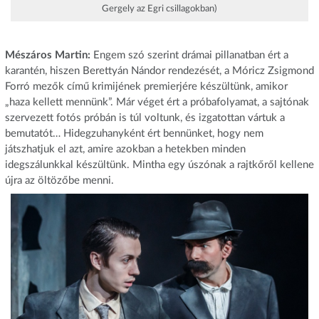
Gergely az Egri csillagokban)
Mészáros Martin:
Engem szó szerint drámai pillanatban ért a
karantén, hiszen Berettyán Nándor rendezését, a Móricz Zsigmond
Forró mezők című krimijének premierjére készültünk, amikor
„haza kellett mennünk”. Már véget ért a próbafolyamat, a sajtónak
szervezett fotós próbán is túl voltunk, és izgatottan vártuk a
bemutatót… Hidegzuhanyként ért bennünket, hogy nem
játszhatjuk el azt, amire azokban a hetekben minden
idegszálunkkal készültünk. Mintha egy úszónak a rajtkőről kellene
újra az öltözőbe menni.