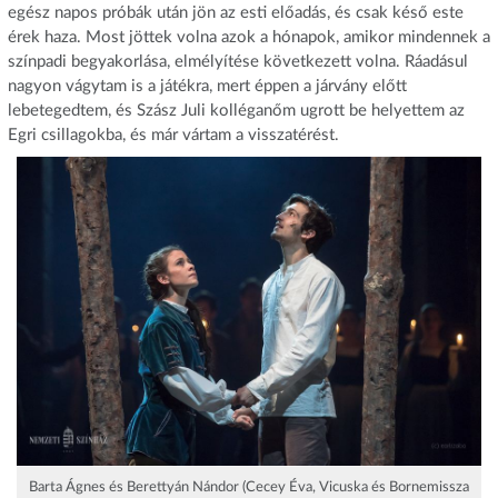
egész napos próbák után jön az esti előadás, és csak késő este
érek haza. Most jöttek volna azok a hónapok, amikor mindennek a
színpadi begyakorlása, elmélyítése következett volna. Ráadásul
nagyon vágytam is a játékra, mert éppen a járvány előtt
lebetegedtem, és Szász Juli kolléganőm ugrott be helyettem az
Egri csillagokba, és már vártam a visszatérést.
Barta Ágnes és Berettyán Nándor (Cecey Éva, Vicuska és Bornemissza