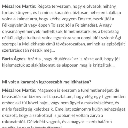
Mészáros Martin:
Régóta terveztem, hogy elolvasok néhány
fontos könyvet, és ha nincs karantén, biztosan nehezen találtam
volna alkalmat arra, hogy kézbe vegyem Dosztojevszkijtől a
Félkegyelműt vagy éppen Tolsztojtól a Feltámadást. A nagy
olvasmányélmények mellett sok filmet néztünk, és a bezártság
nélkül aligha tudtunk volna egymásra sem ennyi időt szánni: Ági
szerepel a Mellékhatás című tévésorozatban, aminek az epizódjait
szertartásosan néztük meg…
Barta Ágnes:
Azért a „nagy rituálénak” az is része volt, hogy jól
kielemeztük az alakításomat, és alaposan meg is kritizáltuk…
Mi volt a karantén legrosszabb mellékhatása?
Mészáros Martin:
Magamon is éreztem a türelmetlenséget, de
bevásárláskor bizony azt tapasztaltam, hogy elég egy figyelmetlen
ember, aki túl közel hajol, vagy nem ügyel a maszkviselésre, és
máris feszültség keletkezik. Emellett számomra külön nehézséget
okozott, hogy a szokottnál is jobban el voltam zárva a
rokonaimtól. Délvidéki vagyok, és a magyar–szerb határon