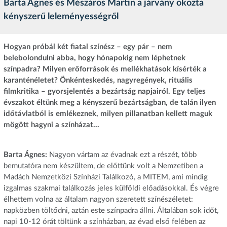
Barta Ágnes és Mészáros Martin a járvány okozta
kényszerű leleményességről
Hogyan próbál két fiatal színész – egy pár – nem
belebolondulni abba, hogy hónapokig nem léphetnek
színpadra? Milyen erőforrások és mellékhatások kísérték a
karanténéletet? Önkénteskedés, nagyregények, rituális
filmkritika – gyorsjelentés a bezártság napjairól. Egy teljes
évszakot éltünk meg a kényszerű bezártságban, de talán ilyen
időtávlatból is emlékeznek, milyen pillanatban kellett maguk
mögött hagyni a színházat…
Barta Ágnes:
Nagyon vártam az évadnak ezt a részét, több
bemutatóra nem készültem, de előttünk volt a Nemzetiben a
Madách Nemzetközi Színházi Találkozó, a MITEM, ami mindig
izgalmas szakmai találkozás jeles külföldi előadásokkal. És végre
élhettem volna az általam nagyon szeretett színészéletet:
napközben töltődni, aztán este színpadra állni. Általában sok időt,
napi 10-12 órát töltünk a színházban, az évad első felében az