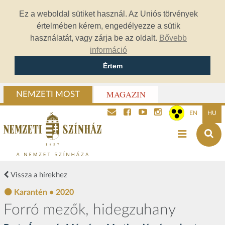
Ez a weboldal sütiket használ. Az Uniós törvények
értelmében kérem, engedélyezze a sütik
használatát, vagy zárja be az oldalt.
Bővebb
információ
Értem
MAGAZIN
NEMZETI MOST
EN
HU
Vissza a hírekhez
Karantén • 2020
Forró mezők, hidegzuhany