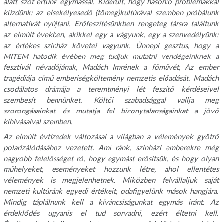
alatt szót értünk egymással. Kiderült, hogy hasonló problémákkal
küzdünk: az elsekélyesedő (tömeg)kultúrával szemben próbálunk
alternatívát nyújtani. Erőfeszítésünkben rengeteg társra találtunk
az elmúlt években, akikkel egy a vágyunk, egy a szenvedélyünk:
az értékes színház követei vagyunk. Ünnepi gesztus, hogy a
MITEM hatodik évében meg tudjuk mutatni vendégeinknek a
fesztivál névadójának, Madách Imrének a főművét, Az ember
tragédiája című emberiségköltemény nemzetis előadását. Madách
csodálatos drámája a teremtményi lét feszítő kérdéseivel
szembesít bennünket. Költői szabadsággal vallja meg
szorongásainkat, és mutatja fel bizonytalanságainkat a jövő
kihívásaival szemben.
Az elmúlt évtizedek változásai a világban a vélemények gyötrő
polarizálódásához vezetett. Ami ránk, színházi emberekre még
nagyobb felelősséget ró, hogy egymást erősítsük, és hogy olyan
műhelyeket, eseményeket hozzunk létre, ahol ellentétes
vélemények is megjelenhetnek. Miközben felvállaljuk saját
nemzeti kultúránk egyedi értékeit, odafigyelünk mások hangjára.
Mindig táplálnunk kell a
kíváncsiságunkat egymás iránt. Az
érdeklődés ugyanis el tud sorvadni, ezért éltetni kell.