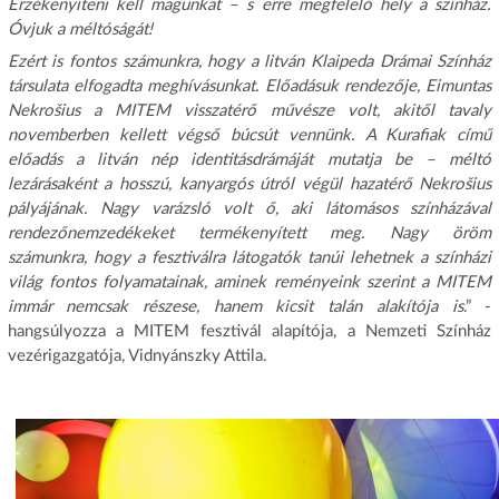
Érzékenyíteni kell magunkat – s erre megfelelő hely a színház.
Óvjuk a méltóságát!
Ezért is fontos számunkra, hogy a litván
Klaipeda Drámai Színház
társulata elfogadta meghívásunkat. Előadásuk rendezője, Eimuntas
Nekrošius
a MITEM visszatérő művésze volt, akitől tavaly
novemberben kellett végső búcsút vennünk.
A Kurafiak című
előadás a litván nép identitásdrámáját mutatja be – méltó
lezárásaként a hosszú, kanyargós útról végül hazatérő Nekrošius
pályájának. Nagy varázsló volt ő, aki látomásos színházával
rendezőnemzedékeket termékenyített meg. Nagy öröm
számunkra, hogy a fesztiválra látogatók tanúi lehetnek a színházi
világ fontos folyamatainak, aminek reményeink szerint a MITEM
immár nemcsak részese, hanem kicsit talán alakítója is
.” -
hangsúlyozza a MITEM fesztivál alapítója, a Nemzeti Színház
vezérigazgatója, Vidnyánszky Attila.