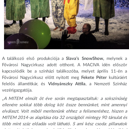
A találkozó első produkciója a
Slava’s SnowShow,
melynek a
Fővárosi Nagycirkusz adott otthont. A MACIVA idén először
kapcsolódik be a színházi találkozóba, melyet április 11-én a
Fővárosi Nagycirkusz előtt nyitott meg
Fekete Péter
kultúráért
felelős államtitkár, és
Vidnyánszky Attila
, a Nemzeti Színház
vezérigazgatója.
„
A MITEM elmúlt öt éve során megtapasztaltuk: a sokszínűség
ellenére sokkal több dolog köt össze bennünket, mint amennyi
elválaszt. Volt miből merítenünk ehhez a felismeréshez, hiszen a
MITEM 2014-as alapítása óta 32 országból mintegy 90 társulat és
több mint száz előadás volt látható. S ami kész csoda: p
illanatok