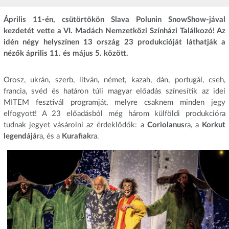
Április 11-én, csütörtökön Slava Polunin SnowShow-jával
kezdetét vette a VI. Madách Nemzetközi Színházi Találkozó! Az
idén négy helyszínen 13 ország 23 produkcióját láthatják a
nézők április 11. és május 5. között.
Orosz, ukrán, szerb, litván, német, kazah, dán, portugál, cseh,
francia, svéd és határon túli magyar előadás színesítik az idei
MITEM fesztivál programját, melyre csaknem minden jegy
elfogyott! A 23 előadásból még három külföldi produkcióra
tudnak jegyet vásárolni az érdeklődők: a
Coriolanus
ra, a
Korkut
legendájá
ra, és a
Kurafiak
ra.