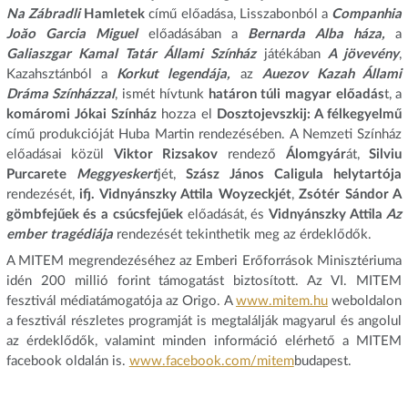
Na Zábradli
Hamletek
című előadása, Lisszabonból a
Companhia
Joăo Garcia Miguel
előadásában a
Bernarda Alba háza,
a
Galiaszgar Kamal Tatár Állami Színház
játékában
A jövevény
,
Kazahsztánból a
Korkut legendája,
az
Auezov Kazah Állami
Dráma Színházzal
, ismét hívtunk
határon túli magyar előadás
t, a
komáromi Jókai Színház
hozza el
Dosztojevszkij: A félkegyelmű
című produkcióját Huba Martin rendezésében. A Nemzeti Színház
előadásai közül
Viktor Rizsakov
rendező
Álomgyár
át,
Silviu
Purcarete
Meggyeskert
jét,
Szász János Caligula helytartója
rendezését,
ifj. Vidnyánszky Attila Woyzeckjét
,
Zsótér Sándor A
gömbfejűek és a csúcsfejűek
előadását, és
Vidnyánszky Attila
Az
ember tragédiája
rendezését tekinthetik meg az érdeklődők.
A MITEM megrendezéséhez az Emberi Erőforrások Minisztériuma
idén 200 millió forint támogatást biztosított. Az VI. MITEM
fesztivál médiatámogatója az Origo. A
www.mitem.hu
weboldalon
a fesztivál részletes programját is megtalálják magyarul és angolul
az érdeklődők, valamint minden információ elérhető a MITEM
facebook oldalán is.
www.facebook.com/mitem
budapest.