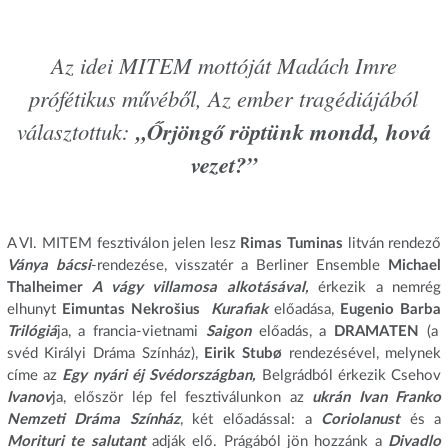
Az idei MITEM mottóját Madách Imre
prófétikus művéből,
Az ember tragédiájából
választottuk:
„Őrjöngő röptünk mondd, hová
vezet?”
A VI. MITEM fesztiválon jelen lesz
Rimas Tuminas
litván rendező
Ványa bácsi
-rendezése, visszatér a Berliner Ensemble
Michael
Thalheimer
A vágy villamosa alkotásával,
érkezik a nemrég
elhunyt
Eimuntas Nekrošius
Kurafiak
előadása,
Eugenio Barba
Trilógiá
ja, a francia-vietnami
Saigon
előadás, a
DRAMATEN
(a
svéd Királyi Dráma Színház),
Eirik Stubø
rendezésével, melynek
címe az
Egy nyári éj Svédországban,
Belgrádból érkezik Csehov
Ivanov
ja, először lép fel fesztiválunkon az
ukrán
Ivan Franko
Nemzeti Dráma Színház
, két előadással: a
Coriolanust
és a
Morituri te salutant
adják elő. Prágából jön hozzánk a
Divadlo