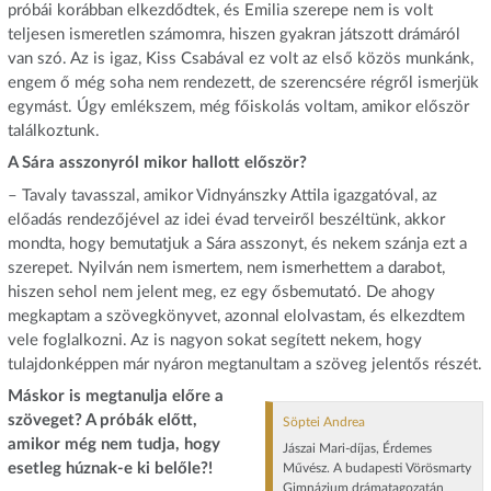
próbái korábban elkezdődtek, és Emilia szerepe nem is volt
teljesen ismeretlen számomra, hiszen gyakran játszott drámáról
van szó. Az is igaz, Kiss Csabával ez volt az első közös munkánk,
engem ő még soha nem rendezett, de szerencsére régről ismerjük
egymást. Úgy emlékszem, még főiskolás voltam, amikor először
találkoztunk.
A Sára asszonyról mikor hallott először?
– Tavaly tavasszal, amikor Vidnyánszky Attila igazgatóval, az
előadás rendezőjével az idei évad terveiről beszéltünk, akkor
mondta, hogy bemutatjuk a Sára asszonyt, és nekem szánja ezt a
szerepet. Nyilván nem ismertem, nem ismerhettem a darabot,
hiszen sehol nem jelent meg, ez egy ősbemutató. De ahogy
megkaptam a szövegkönyvet, azonnal elolvastam, és elkezdtem
vele foglalkozni. Az is nagyon sokat segített nekem, hogy
tulajdonképpen már nyáron megtanultam a szöveg ­jelentős részét.
Máskor is megtanulja előre a
szöveget? A próbák előtt,
Söptei Andrea
amikor még nem tudja, hogy
Jászai Mari-díjas, Érdemes
esetleg húznak-e ki belőle?!
Művész. A budapesti Vörösmarty
Gimnázium drámatagozatán