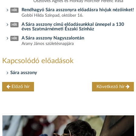
Osztovits Ágnes és Horkay Hörcher Ferenc írása
Rendhagyó Sára asszonyra előadásra hívjuk nézőinket!
HÍR
Gobbi Hilda Színpad, október 16.
A Sára asszony című előadásunkkal ünnepel a 130
HÍR
éves Szatmárnémeti Északi Színház
A Sára asszony Nagyszalontán
HÍR
Arany János születésnapjára
Kapcsolódó előadások
Sára asszony
Előző hír
Következő hír