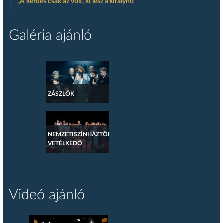
„A kérdés csak az volt, ki lesz a királynő”
Galéria ajánló
ZÁSZLÓK
NEMZETISZÍNHÁZTÖRTÉNETI
VETÉLKEDŐ
Videó ajánló