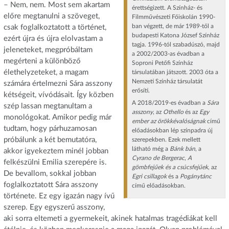
– Nem, nem. Most sem akartam
érettségizett. A Színház- és
előre megtanulni a szöveget,
Filmművészeti Főiskolán 1990-
ban végzett, de már 1989-től a
csak foglalkoztatott a történet,
budapesti Katona József Színház
ezért újra és újra elolvastam a
tagja. 1996-tól szabadúszó, majd
jeleneteket, megpróbáltam
a 2002/2003-as évadban a
megérteni a különböző
Soproni Petőfi Színház
élethelyzeteket, a magam
társulatában játszott. 2003 óta a
Nemzeti Színház társulatát
számára értelmezni Sára asszony
erősíti.
kétségeit, vívódásait. Így közben
A 2018/2019-es évadban a
Sára
szép lassan megtanultam a
asszony
, az
Othello
és az
Egy
monológokat. Amikor pedig már
ember az örökkévalóságnak
című
tudtam, hogy párhuzamosan
előadásokban lép színpadra új
próbálunk a két bemutatóra,
szerepekben. Ezek mellett
látható még a
Bánk bán
, a
akkor igyekeztem minél jobban
Cyrano de Bergerac
,
A
felkészülni Emilia szerepére is.
gömbfejűek és a csúcsfejűek
, az
De bevallom, sokkal jobban
Egri csillagok
és a
Pogánytánc
foglalkoztatott Sára asszony
című előadásokban.
története. Ez egy igazán nagy ívű
szerep. Egy egyszerű asszony,
aki sorra eltemeti a gyermekeit, akinek hatalmas tragédiákat kell