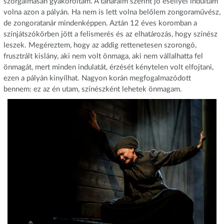
szorgalmasan gyakoroltam. A tanáraim szerint jó eséllyel indultam
volna azon a pályán. Ha nem is lett volna belőlem zongoraművész,
de zongoratanár mindenképpen. Aztán 12 éves koromban a
színjátszókörben jött a felismerés és az elhatározás, hogy színész
leszek. Megéreztem, hogy az addig rettenetesen szorongó,
frusztrált kislány, aki nem volt önmaga, aki nem vállalhatta fel
önmagát, mert minden indulatát, érzését kénytelen volt elfojtani,
ezen a pályán kinyílhat. Nagyon korán megfogalmazódott
bennem: ez az én utam, színészként lehetek önmagam.