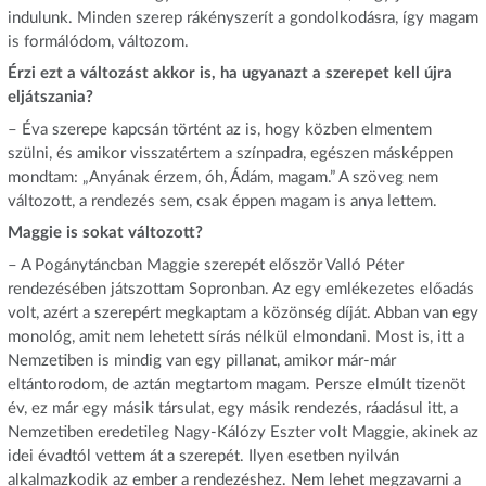
indulunk. Minden szerep rákényszerít a gondolkodásra, így magam
is formálódom, változom.
Érzi ezt a változást akkor is, ha ugyanazt a szerepet kell újra
eljátszania?
– Éva szerepe kapcsán történt az is, hogy közben elmentem
szülni, és amikor visszatértem a színpadra, egészen másképpen
mondtam: „Anyának érzem, óh, Ádám, magam.” A szöveg nem
változott, a rendezés sem, csak éppen magam is anya lettem.
Maggie is sokat változott?
– A Pogánytáncban Maggie szerepét először Valló Péter
rendezésében játszottam Sopronban. Az egy emlékezetes előadás
volt, azért a szerepért megkaptam a közönség díját. Abban van egy
monológ, amit nem lehetett sírás nélkül elmondani. Most is, itt a
Nemzetiben is mindig van egy pillanat, amikor már-már
eltántorodom, de aztán megtartom magam. Persze elmúlt tizenöt
év, ez már egy másik társulat, egy másik rendezés, ráadásul itt, a
Nemzetiben eredetileg Nagy-Kálózy Eszter volt Maggie, akinek az
idei évadtól vettem át a szerepét. Ilyen esetben nyilván
alkalmazkodik az ember a rendezéshez. Nem lehet megzavarni a