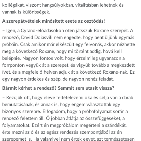
kollégákat, viszont hangsúlyokban, vitalitásban lehetnek és
vannak is különbségek.
A szerepátvételek minősített esete az osztódás!
– Igen, a Cyrano-előadásokon öten játsszuk Roxane szerepét. A
rendező, David Doiasvili nem engedte, hogy bent üljünk egymás
próbáin. Csak amikor már elkészült egy felvonás, akkor nézhette
meg a következő Roxane, hogy mi történt addig, hová kell
belépnie. Nagyon fontos volt, hogy érzelmileg ugyanazon a
forrponton vegyük át a szerepet, és vigyük tovább a megkezdett
ívet, és a megfelelő helyen adjuk át a következő Roxane-nak. Ez
egy nagyon érdekes és szép, de nagyon nehéz feladat.
Bármit kérhet a rendező? Semmit sem utasít vissza?
– Kezdjük ott, hogy eleve feltételezem: oka és célja van a darab
bemutatásának, és annak is, hogy engem választottak egy
bizonyos szerepre. Elfogadom, hogy a próbafolyamat során a
rendező felettem áll. Ő jobban átlátja az összefüggéseket, a
folyamatokat. Ezért én megpróbálom megérteni a szándékát,
értelmezni az ő és az egész rendezés szempontjából az én
szerepemet is. Ha valamivel nem értek egyet, azt természetesen