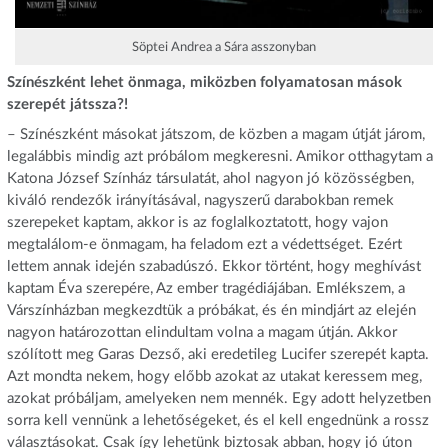
Söptei Andrea a Sára asszonyban
Színészként lehet önmaga, miközben folyamatosan mások
szerepét játssza?!
– Színészként másokat játszom, de közben a magam útját járom,
legalábbis mindig azt próbálom megkeresni. Amikor otthagytam a
Katona József Színház társulatát, ahol nagyon jó közösségben,
kiváló rendezők irányításával, nagyszerű darabokban remek
szerepeket kaptam, akkor is az foglalkoztatott, hogy vajon
megtalálom-e önmagam, ha feladom ezt a védettséget. Ezért
lettem annak idején szabadúszó. Ekkor történt, hogy meghívást
kaptam Éva szerepére, Az ember tragédiájában. Emlékszem, a
Várszínházban megkezdtük a próbákat, és én mindjárt az elején
nagyon határozottan elindultam volna a magam útján. Akkor
szólított meg Garas Dezső, aki eredetileg Lucifer szerepét kapta.
Azt mondta nekem, hogy előbb azokat az utakat keressem meg,
azokat próbáljam, amelyeken nem mennék. Egy adott helyzetben
sorra kell vennünk a lehetőségeket, és el kell engednünk a rossz
választásokat. Csak így lehetünk biztosak abban, hogy jó úton