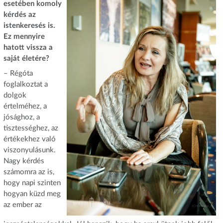
esetében komoly
kérdés az
istenkeresés is.
Ez mennyire
hatott vissza a
saját életére?
– Régóta
foglalkoztat a
dolgok
értelméhez, a
jósághoz, a
tisztességhez, az
értékekhez való
viszonyulásunk.
Nagy kérdés
számomra az is,
hogy napi szinten
hogyan küzd meg
az ember az