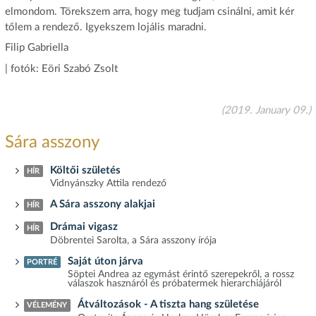
elmondom. Törekszem arra, hogy meg tudjam csinálni, amit kér
tőlem a rendező. Igyekszem lojális maradni.
Filip Gabriella
| fotók: Eöri Szabó Zsolt
(2019. January 09.)
Sára asszony
Költői születés
HÍR
Vidnyánszky Attila rendező
A Sára asszony alakjai
HÍR
Drámai vigasz
HÍR
Döbrentei Sarolta, a Sára asszony írója
Saját úton járva
PORTRÉ
Söptei Andrea az egymást érintő szerepekről, a rossz
válaszok hasznáról és próbatermek hierarchiájáról
Átváltozások - A tiszta hang születése
VÉLEMÉNY