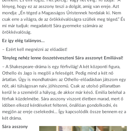
bennem. És élni fogsz. Hét percig? Vagy hét évig? Ki tudja?” A
lényeg, hogy ez az asszony teszi a dolgát, amíg van ereje. Azt
mondja: „Én téged a Magasságos Úristennek hordalak ki. Nem
csak erre a világra, de az örökkévalóságra szüllek meg téged.” És
mi már tudjuk: megadatott Sára gyermeke számára az
örökkévalóság.
Ez így elég talányos…
– Ezért kell megnézni az előadást!
Tényleg nehéz lenne összetéveszteni Sára asszonyt Emiliával!
– A Shakespeare-dráma is egy férfivilág! A két központi figura,
Othello és Jago is megöli a feleségét. Pedig mind a két nő
ártatlan. Úgy is mondhatnám: az Othello-előadásban játszom egy
nőt, aki túlságosan naiv, jóhiszemű. Csak az utolsó pillanatban
kerül le a szeméről a hályog, de akkor már késő. Emilia belehal a
férfiak küzdelmébe. Sára asszony viszont életben marad, mert ő
időben elkezd kérdéseket feltenni, önállóan gondolkodni, és
megjön az ereje cselekedni… Így kapcsolódik össze bennem ez a
két dráma.
Sára asszony