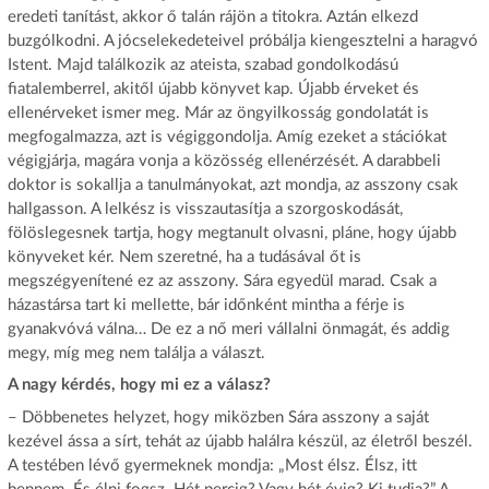
eredeti tanítást, akkor ő talán rájön a titokra. Aztán elkezd
buzgólkodni. A jócselekedeteivel próbálja kiengesztelni a haragvó
Istent. Majd találkozik az ateista, szabad gondolkodású
fiatalemberrel, akitől újabb könyvet kap. Újabb érveket és
ellenérveket ismer meg. Már az öngyilkosság gondolatát is
megfogalmazza, azt is végiggondolja. Amíg ezeket a stációkat
végigjárja, magára vonja a közösség ellenérzését. A darabbeli
doktor is sokallja a tanulmányokat, azt mondja, az asszony csak
hallgasson. A lelkész is visszautasítja a szorgoskodását,
fölöslegesnek tartja, hogy megtanult olvasni, pláne, hogy újabb
könyveket kér. Nem szeretné, ha a tudásával őt is
megszégyenítené ez az asszony. Sára egyedül marad. Csak a
házastársa tart ki mellette, bár időnként mintha a férje is
gyanakvóvá válna… De ez a nő meri vállalni önmagát, és addig
megy, míg meg nem találja a választ.
A nagy kérdés, hogy mi ez a válasz?
– Döbbenetes helyzet, hogy miközben Sára asszony a saját
kezével ássa a sírt, tehát az újabb halálra készül, az életről beszél.
A testében lévő gyermeknek mondja: „Most élsz. Élsz, itt