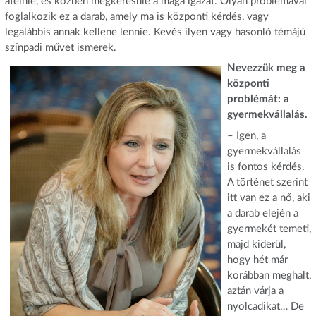
átélnie, és közben megkeresnie a maga igazát. Olyan problémával
foglalkozik ez a darab, amely ma is központi kérdés, vagy
legalábbis annak kellene lennie. Kevés ilyen vagy hasonló témájú
színpadi művet ismerek.
Nevezzük meg a
központi
problémát: a
gyermekvállalás.
– Igen, a
gyermekvállalás
is fontos kérdés.
A történet szerint
itt van ez a nő, aki
a darab elején a
gyermekét temeti,
majd kiderül,
hogy hét már
korábban meghalt,
aztán várja a
nyolcadikat… De