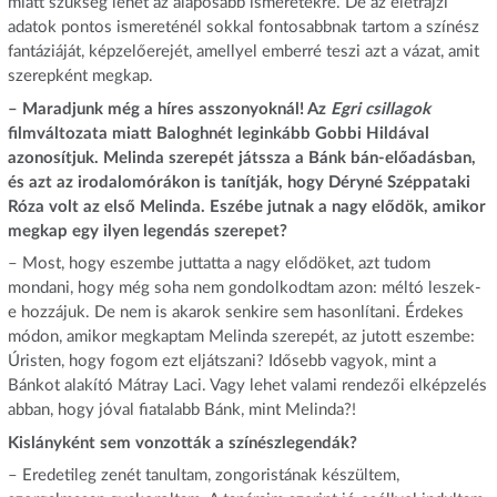
miatt szükség lehet az alaposabb ismeretekre. De az életrajzi
adatok pontos ismereténél sokkal fontosabbnak tartom a színész
fantáziáját, képzelőerejét, amellyel emberré teszi azt a vázat, amit
szerepként megkap.
– Maradjunk még a híres asszonyoknál! Az
Egri csillagok
filmváltozata miatt Baloghnét leginkább Gobbi Hildával
azonosítjuk. Melinda szerepét játssza a Bánk bán-előadásban,
és azt az irodalomórákon is tanítják, hogy Déryné Széppataki
Róza volt az első Melinda. Eszébe jutnak a nagy elődök, amikor
megkap egy ilyen legendás szerepet?
– Most, hogy eszembe juttatta a nagy elődöket, azt tudom
mondani, hogy még soha nem gondolkodtam azon: méltó leszek-
e hozzájuk. De nem is akarok senkire sem hasonlítani. Érdekes
módon, amikor megkaptam Melinda szerepét, az jutott eszembe:
Úristen, hogy fogom ezt eljátszani? Idősebb vagyok, mint a
Bánkot alakító Mátray Laci. Vagy lehet valami rendezői elképzelés
abban, hogy jóval fiatalabb Bánk, mint Melinda?!
Kislányként sem vonzották a színészlegendák?
– Eredetileg zenét tanultam, zongoristának készültem,