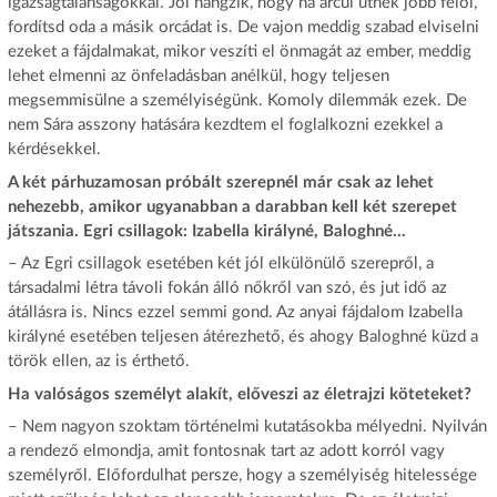
igazságtalanságokkal. Jól hangzik, hogy ha arcul ütnek jobb felől,
fordítsd oda a másik orcádat is. De vajon meddig szabad elviselni
ezeket a fájdalmakat, mikor veszíti el önmagát az ember, meddig
lehet elmenni az önfeladásban anélkül, hogy teljesen
megsemmisülne a személyiségünk. Komoly dilemmák ezek. De
nem Sára asszony hatására kezdtem el foglalkozni ezekkel a
kérdésekkel.
A két párhuzamosan próbált szerepnél már csak az lehet
nehezebb, amikor ugyanabban a darabban kell két szerepet
játszania. Egri csillagok: Izabella királyné, Baloghné…
– Az Egri csillagok esetében két jól elkülönülő szerepről, a
társadalmi létra távoli fokán álló nőkről van szó, és jut idő az
átállásra is. Nincs ezzel semmi gond. Az anyai fájdalom Izabella
királyné esetében teljesen átérezhető, és ahogy Baloghné küzd a
török ellen, az is érthető.
Ha valóságos személyt alakít, előveszi az életrajzi köteteket?
– Nem nagyon szoktam történelmi kutatásokba mélyedni. Nyilván
a rendező elmondja, amit fontosnak tart az adott korról vagy
személyről. Előfordulhat persze, hogy a személyiség hitelessége