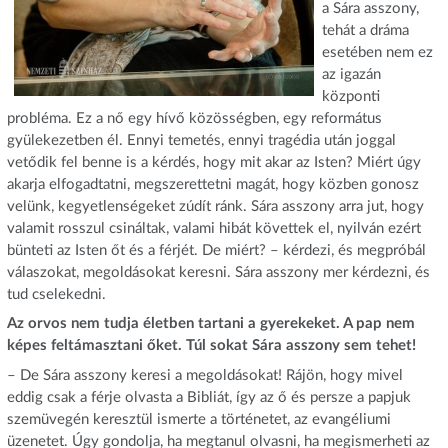
a Sára asszony,
tehát a dráma
esetében nem ez
az igazán
központi
probléma. Ez a nő egy hívő közösségben, egy református
gyülekezetben él. Ennyi temetés, ennyi tragédia után joggal
vetődik fel benne is a kérdés, hogy mit akar az Isten? Miért úgy
akarja elfogadtatni, megszerettetni magát, hogy közben gonosz
velünk, kegyetlenségeket zúdít ránk. Sára asszony arra jut, hogy
valamit rosszul csináltak, valami hibát követtek el, nyilván ezért
bünteti az Isten őt és a férjét. De miért? – kérdezi, és megpróbál
válaszokat, megoldásokat keresni. Sára asszony mer kérdezni, és
tud cselekedni.
Az orvos nem tudja életben tartani a gyerekeket. A pap nem
képes feltámasztani őket. Túl sokat Sára asszony sem tehet!
– De Sára asszony keresi a megoldásokat! Rájön, hogy mivel
eddig csak a férje olvasta a Bibliát, így az ő és persze a papjuk
szemüvegén keresztül ismerte a történetet, az evangéliumi
üzenetet. Úgy gondolja, ha megtanul olvasni, ha megismerheti az