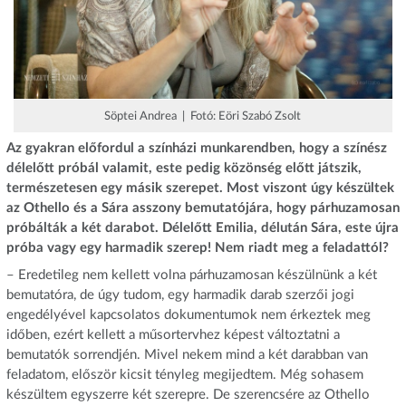
Söptei Andrea | Fotó: Eöri Szabó Zsolt
Az gyakran előfordul a színházi munkarendben, hogy a színész
délelőtt próbál valamit, este pedig közönség előtt játszik,
természetesen egy másik szerepet. Most viszont úgy készültek
az Othello és a Sára asszony bemutatójára, hogy párhuzamosan
próbálták a két darabot. Délelőtt Emilia, délután Sára, este újra
próba vagy egy harmadik szerep! Nem riadt meg a feladattól?
– Eredetileg nem kellett volna párhuzamosan készülnünk a két
bemutatóra, de úgy tudom, egy harmadik darab szerzői jogi
engedélyével kapcsolatos dokumentumok nem érkeztek meg
időben, ezért kellett a műsortervhez képest változtatni a
bemutatók sorrendjén. Mivel nekem mind a két darabban van
feladatom, először kicsit tényleg megijedtem. Még sohasem
készültem egyszerre két szerepre. De szerencsére az Othello