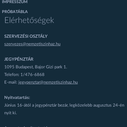
IMPRESSZUM
PRÓBATÁBLA
Elérhetőségek
SZERVEZÉSI OSZTÁLY
szervezes@nemzetiszinhaz.hu
JEGYPÉNZTÁR
1095 Budapest, Bajor Gizi park 1.
Telefon: 1/476-6868
E-mail:
jegypenztar@nemzetiszinhaz.hu
Nyitvatartás:
Június 16-ától a jegypénztár bezár, legközelebb augusztus 24-én
nyit ki.