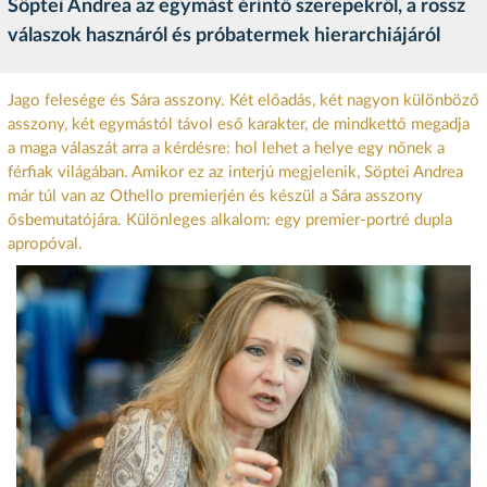
Söptei Andrea az egymást érintő szerepekről, a rossz
válaszok hasznáról és próbatermek hierarchiájáról
Jago felesége és Sára asszony. Két előadás, két nagyon különböző
asszony, két egymástól távol eső karakter, de mindkettő megadja
a maga válaszát arra a kérdésre: hol lehet a helye egy nőnek a
férfiak világában. Amikor ez az interjú megjelenik, Söptei Andrea
már túl van az Othello premierjén és készül a Sára asszony
ősbemutatójára. Különleges alkalom: egy premier-portré dupla
apropóval.