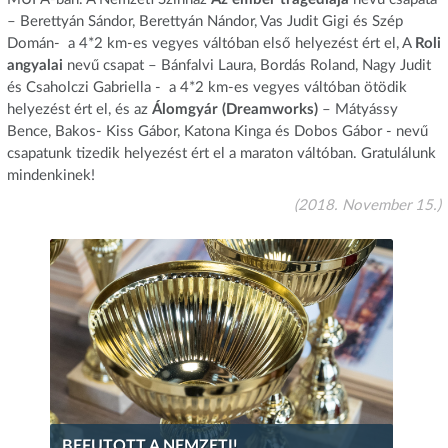
– Berettyán Sándor, Berettyán Nándor, Vas Judit Gigi és Szép
Domán- a 4*2 km-es vegyes váltóban első helyezést ért el, A
Roli
angyalai
nevű csapat – Bánfalvi Laura, Bordás Roland, Nagy Judit
és Csaholczi Gabriella - a 4*2 km-es vegyes váltóban ötödik
helyezést ért el, és az
Álomgyár (Dreamworks)
– Mátyássy
Bence, Bakos- Kiss Gábor, Katona Kinga és Dobos Gábor - nevű
csapatunk tizedik helyezést ért el a maraton váltóban. Gratulálunk
mindenkinek!
(2018. November 15.)
BEFUTOTT A NEMZETI!