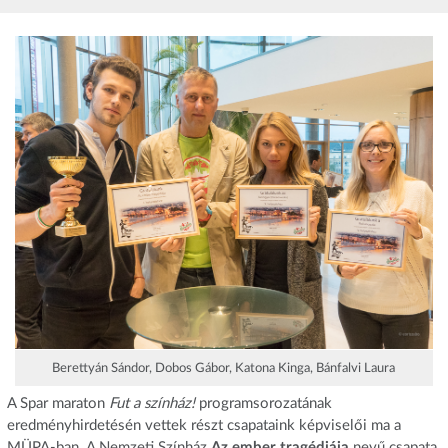
Berettyán Sándor, Dobos Gábor, Katona Kinga, Bánfalvi Laura
A Spar maraton
Fut a színház!
programsorozatának
eredményhirdetésén vettek részt csapataink képviselői ma a
MÜPA-ban. A Nemzeti Színház
Az ember tragédiája
nevű csapata