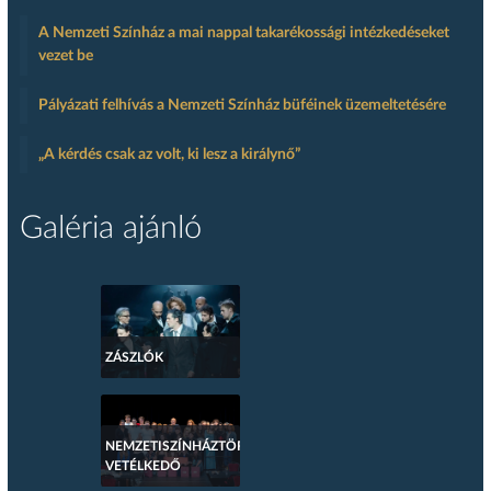
A Nemzeti Színház a mai nappal takarékossági intézkedéseket
vezet be
Pályázati felhívás a Nemzeti Színház büféinek üzemeltetésére
„A kérdés csak az volt, ki lesz a királynő”
Galéria ajánló
ZÁSZLÓK
NEMZETISZÍNHÁZTÖRTÉNETI
VETÉLKEDŐ