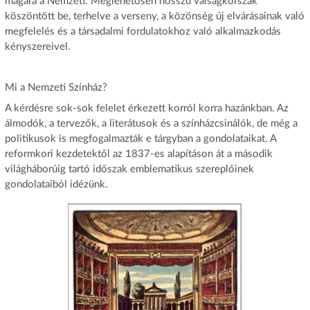
magára a Nemzeti. Meglehetősen hosszú válságkorszak
köszöntött be, terhelve a verseny, a közönség új elvárásainak való
megfelelés és a társadalmi fordulatokhoz való alkalmazkodás
kényszereivel.
Mi a Nemzeti Színház?
A kérdésre sok-sok felelet érkezett korról korra hazánkban. Az
álmodók, a tervezők, a literátusok és a színházcsinálók, de még a
politikusok is megfogalmazták e tárgyban a gondolataikat. A
reformkori kezdetektől az 1837-es alapításon át a második
világháborúig tartó időszak emblematikus szereplőinek
gondolataiból idézünk.