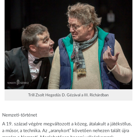
Trill Zsolt Hegedűs D. Gézával a III. Richárdban
Nemzeti-történet
A 19. század végére megváltozott a közeg, átalakult a játékstílus,
a műsor, a technika. Az „aranykort” követően nehezen talált újra