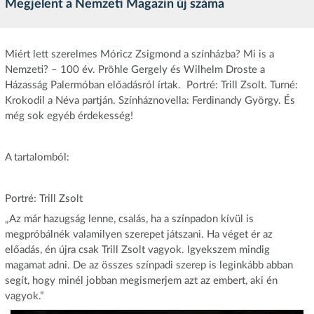
Megjelent a Nemzeti Magazin új száma
Miért lett szerelmes Móricz Zsigmond a színházba? Mi is a
Nemzeti? – 100 év. Pröhle Gergely és Wilhelm Droste a
Házasság Palermóban előadásról írtak. Portré: Trill Zsolt. Turné:
Krokodil a Néva partján. Színháznovella: Ferdinandy György. És
még sok egyéb érdekesség!
A tartalomból:
Portré: Trill Zsolt
„Az már hazugság lenne, csalás, ha a színpadon kívül is
megpróbálnék valamilyen szerepet játszani. Ha véget ér az
előadás, én újra csak Trill Zsolt vagyok. Igyekszem mindig
magamat adni. De az összes színpadi szerep is leginkább abban
segít, hogy minél jobban megismerjem azt az embert, aki én
vagyok.”