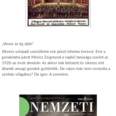
„Venus az ég alján”
Sikeres színpadi szerzőként sok pénzt lehetne keresni. Erre a
gondolatra jutott Móricz Zsigmond a naplói tanúsága szerint az
1920-as évek derekán. Az akkor már befutott és sikeres írót
állandó anyagi gondok gyötörték. De vajon más nem vonzotta a
színház világához? De igen. A szerelem.