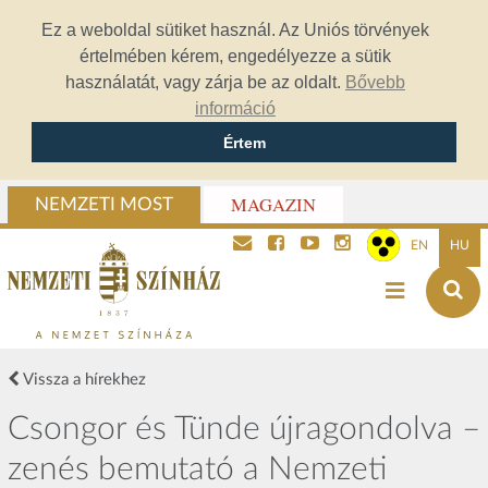
Ez a weboldal sütiket használ. Az Uniós törvények
értelmében kérem, engedélyezze a sütik
használatát, vagy zárja be az oldalt.
Bővebb
információ
Értem
MAGAZIN
NEMZETI MOST
EN
HU
Vissza a hírekhez
Csongor és Tünde újragondolva –
zenés bemutató a Nemzeti