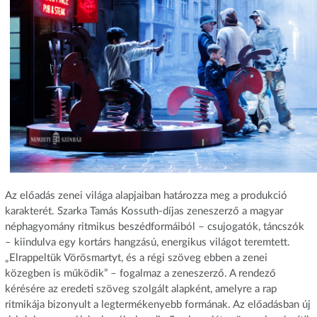
Az előadás zenei világa alapjaiban határozza meg a produkció
karakterét. Szarka Tamás Kossuth-díjas zeneszerző a magyar
néphagyomány ritmikus beszédformáiból – csujogatók, táncszók
– kiindulva egy kortárs hangzású, energikus világot teremtett.
„Elrappeltük Vörösmartyt, és a régi szöveg ebben a zenei
közegben is működik” – fogalmaz a zeneszerző. A rendező
kérésére az eredeti szöveg szolgált alapként, amelyre a rap
ritmikája bizonyult a legtermékenyebb formának. Az előadásban új