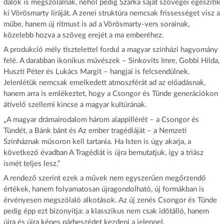
dalok is megszólalnak, néhol pedig Szarka saját szövegei egészítik
ki Vörösmarty líráját. A zenei struktúra nemcsak frissességet visz a
műbe, hanem új ritmust is ad a Vörösmarty-vers sorainak,
közelebb hozva a szöveg erejét a ma emberéhez.
A produkció mély tisztelettel fordul a magyar színházi hagyomány
felé. A darabban ikonikus művészek – Sinkovits Imre, Gobbi Hilda,
Huszti Péter és Lukács Margit – hangjai is felcsendülnek.
Jelenlétük nemcsak emelkedett atmoszférát ad az előadásnak,
hanem arra is emlékeztet, hogy a Csongor és Tünde generációkon
átívelő szellemi kincse a magyar kultúrának.
„A magyar drámairodalom három alappillérét – a Csongor és
Tündét, a Bánk bánt és Az ember tragédiáját – a Nemzeti
Színháznak műsoron kell tartania. Ha Isten is úgy akarja, a
következő évadban A Tragédiát is újra bemutatjuk, így a triász
ismét teljes lesz.”
A rendező szerint ezek a művek nem egyszerűen megőrzendő
értékek, hanem folyamatosan újragondolható, új formákban is
érvényesen megszólaló alkotások. Az új zenés Csongor és Tünde
pedig épp ezt bizonyítja: a klasszikus nem csak időtálló, hanem
újra és újra képes párbeszédet kezdeni a jelennel.