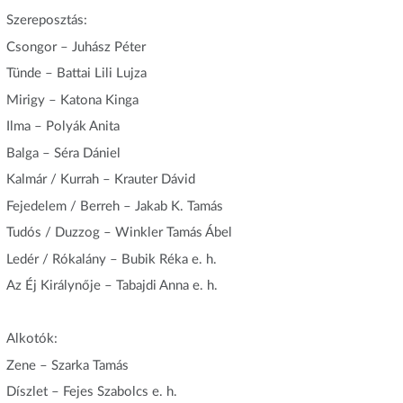
Szereposztás:
Csongor – Juhász Péter
Tünde – Battai Lili Lujza
Mirigy – Katona Kinga
Ilma – Polyák Anita
Balga – Séra Dániel
Kalmár / Kurrah – Krauter Dávid
Fejedelem / Berreh – Jakab K. Tamás
Tudós / Duzzog – Winkler Tamás Ábel
Ledér / Rókalány – Bubik Réka e. h.
Az Éj Királynője – Tabajdi Anna e. h.
Alkotók:
Zene – Szarka Tamás
Díszlet – Fejes Szabolcs e. h.