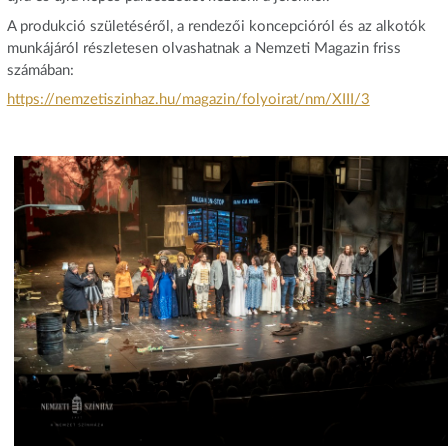
A produkció születéséről, a rendezői koncepcióról és az alkotók
munkájáról részletesen olvashatnak a Nemzeti Magazin friss
számában:
https://nemzetiszinhaz.hu/magazin/folyoirat/nm/XIII/3