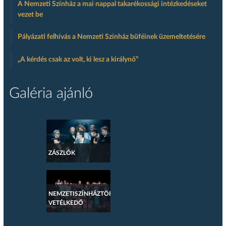
A Nemzeti Színház a mai nappal takarékossági intézkedéseket
vezet be
Pályázati felhívás a Nemzeti Színház büféinek üzemeltetésére
„A kérdés csak az volt, ki lesz a királynő”
Galéria ajánló
ZÁSZLÓK
NEMZETISZÍNHÁZTÖRTÉNETI
VETÉLKEDŐ