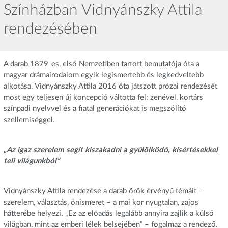
Színházban Vidnyánszky Attila
rendezésében
A darab 1879-es, első Nemzetiben tartott bemutatója óta a
magyar drámairodalom egyik legismertebb és legkedveltebb
alkotása. Vidnyánszky Attila 2016 óta játszott prózai rendezését
most egy teljesen új koncepció váltotta fel: zenével, kortárs
színpadi nyelvvel és a fiatal generációkat is megszólító
szellemiséggel.
„Az igaz szerelem segít kiszakadni a gyűlölködő, kísértésekkel
teli világunkból”
Vidnyánszky Attila rendezése a darab örök érvényű témáit –
szerelem, választás, önismeret – a mai kor nyugtalan, zajos
hátterébe helyezi. „Ez az előadás legalább annyira zajlik a külső
világban, mint az emberi lélek belsejében” – fogalmaz a rendező.