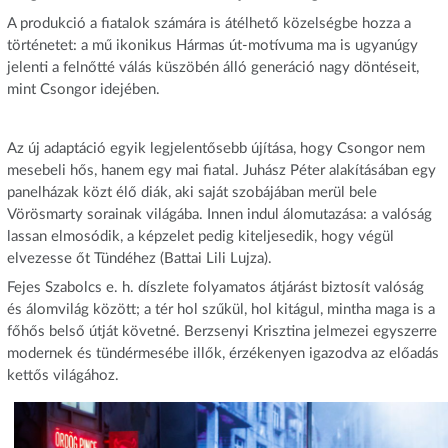
A produkció a fiatalok számára is átélhető közelségbe hozza a
történetet: a mű ikonikus Hármas út-motívuma ma is ugyanúgy
jelenti a felnőtté válás küszöbén álló generáció nagy döntéseit,
mint Csongor idejében.
Az új adaptáció egyik legjelentősebb újítása, hogy Csongor nem
mesebeli hős, hanem egy mai fiatal. Juhász Péter alakításában egy
panelházak közt élő diák, aki saját szobájában merül bele
Vörösmarty sorainak világába. Innen indul álomutazása: a valóság
lassan elmosódik, a képzelet pedig kiteljesedik, hogy végül
elvezesse őt Tündéhez (Battai Lili Lujza).
Fejes Szabolcs e. h. díszlete folyamatos átjárást biztosít valóság
és álomvilág között; a tér hol szűkül, hol kitágul, mintha maga is a
főhős belső útját követné. Berzsenyi Krisztina jelmezei egyszerre
modernek és tündérmesébe illők, érzékenyen igazodva az előadás
kettős világához.